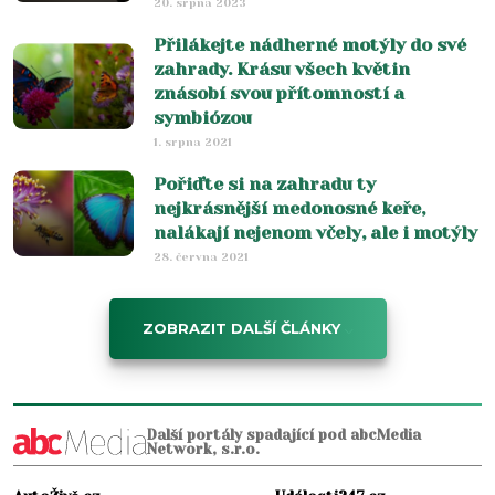
20. srpna 2023
Přilákejte nádherné motýly do své
zahrady. Krásu všech květin
znásobí svou přítomností a
symbiózou
1. srpna 2021
Pořiďte si na zahradu ty
nejkrásnější medonosné keře,
nalákají nejenom včely, ale i motýly
28. června 2021
ZOBRAZIT DALŠÍ ČLÁNKY
Další portály spadající pod abcMedia
Network, s.r.o.