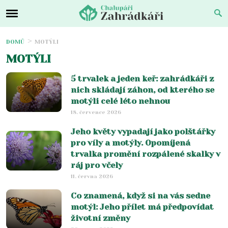
DOMŮ
MOTÝLI
MOTÝLI
5 trvalek a jeden keř: zahrádkáři z
nich skládají záhon, od kterého se
motýli celé léto nehnou
18. července 2026
Jeho květy vypadají jako polštářky
pro víly a motýly. Opomíjená
trvalka promění rozpálené skalky v
ráj pro včely
11. června 2026
Co znamená, když si na vás sedne
motýl: Jeho přílet má předpovídat
životní změny