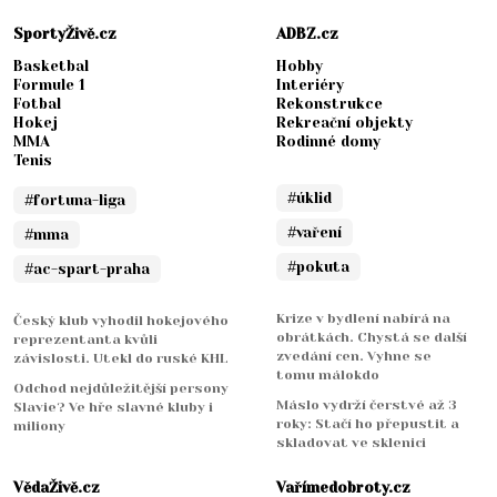
SportyŽivě.cz
ADBZ.cz
Basketbal
Hobby
Formule 1
Interiéry
Fotbal
Rekonstrukce
Hokej
Rekreační objekty
MMA
Rodinné domy
Tenis
#úklid
#fortuna-liga
#vaření
#mma
#pokuta
#ac-spart-praha
Krize v bydlení nabírá na
Český klub vyhodil hokejového
obrátkách. Chystá se další
reprezentanta kvůli
zvedání cen. Vyhne se
závislosti. Utekl do ruské KHL
tomu málokdo
Odchod nejdůležitější persony
Máslo vydrží čerstvé až 3
Slavie? Ve hře slavné kluby i
roky: Stačí ho přepustit a
miliony
skladovat ve sklenici
VědaŽivě.cz
Vařímedobroty.cz