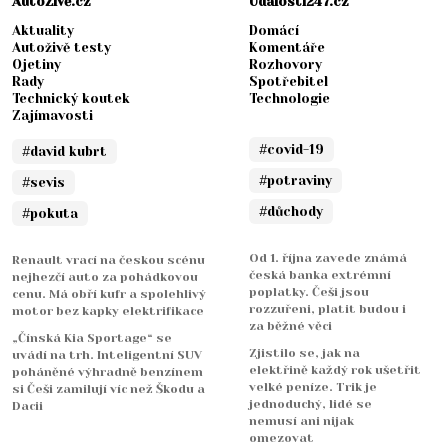
AutoŽivě.cz
Události247.cz
Aktuality
Domácí
Autoživě testy
Komentáře
Ojetiny
Rozhovory
Rady
Spotřebitel
Technický koutek
Technologie
Zajímavosti
#covid-19
#david kubrt
#potraviny
#sevis
#důchody
#pokuta
Od 1. října zavede známá
Renault vrací na českou scénu
česká banka extrémní
nejhezčí auto za pohádkovou
poplatky. Češi jsou
cenu. Má obří kufr a spolehlivý
rozzuřeni, platit budou i
motor bez kapky elektrifikace
za běžné věci
„Čínská Kia Sportage“ se
Zjistilo se, jak na
uvádí na trh. Inteligentní SUV
elektřině každý rok ušetřit
poháněné výhradně benzínem
velké peníze. Trik je
si Češi zamilují víc než Škodu a
jednoduchý, lidé se
Dacii
nemusí ani nijak
omezovat