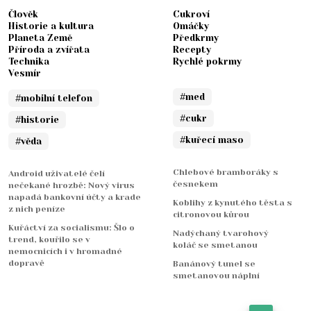
Člověk
Cukroví
Historie a kultura
Omáčky
Planeta Země
Předkrmy
Příroda a zvířata
Recepty
Technika
Rychlé pokrmy
Vesmír
#med
#mobilní telefon
#cukr
#historie
#kuřecí maso
#věda
Chlebové bramboráky s
Android uživatelé čelí
česnekem
nečekané hrozbě: Nový virus
napadá bankovní účty a krade
Koblihy z kynutého těsta s
z nich peníze
citronovou kůrou
Kuřáctví za socialismu: Šlo o
Nadýchaný tvarohový
trend, kouřilo se v
koláč se smetanou
nemocnicích i v hromadné
dopravě
Banánový tunel se
smetanovou náplní