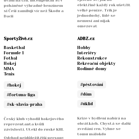
uvádí na trh. Inteligentní SUV
elektřině každý rok ušetřit
poháněné výhradně benzínem
velké peníze. Trik je
si Češi zamilují víc než Škodu a
jednoduchý, lidé se
Dacii
nemusí ani nijak
omezovat
SportyŽivě.cz
ADBZ.cz
Basketbal
Hobby
Formule 1
Interiéry
Fotbal
Rekonstrukce
Hokej
Rekreační objekty
MMA
Rodinné domy
Tenis
#pěstování
#hokej
#dům
#fortuna-liga
#úklid
#sk-slavia-praha
Krize v bydlení nabírá na
Český klub vyhodil hokejového
obrátkách. Chystá se další
reprezentanta kvůli
zvedání cen. Vyhne se
závislosti. Utekl do ruské KHL
tomu málokdo
Odchod nejdůležitější persony