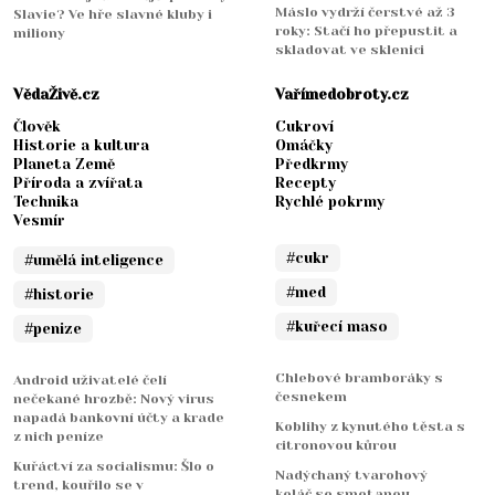
Máslo vydrží čerstvé až 3
Slavie? Ve hře slavné kluby i
roky: Stačí ho přepustit a
miliony
skladovat ve sklenici
VědaŽivě.cz
Vařímedobroty.cz
Člověk
Cukroví
Historie a kultura
Omáčky
Planeta Země
Předkrmy
Příroda a zvířata
Recepty
Technika
Rychlé pokrmy
Vesmír
#cukr
#umělá inteligence
#med
#historie
#kuřecí maso
#penize
Chlebové bramboráky s
Android uživatelé čelí
česnekem
nečekané hrozbě: Nový virus
napadá bankovní účty a krade
Koblihy z kynutého těsta s
z nich peníze
citronovou kůrou
Kuřáctví za socialismu: Šlo o
Nadýchaný tvarohový
trend, kouřilo se v
koláč se smetanou