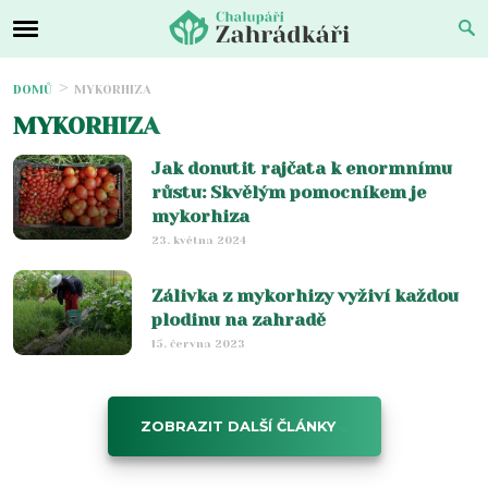
DOMŮ
MYKORHIZA
MYKORHIZA
Jak donutit rajčata k enormnímu
růstu: Skvělým pomocníkem je
mykorhiza
23. května 2024
Zálivka z mykorhizy vyživí každou
plodinu na zahradě
15. června 2023
ZOBRAZIT DALŠÍ ČLÁNKY