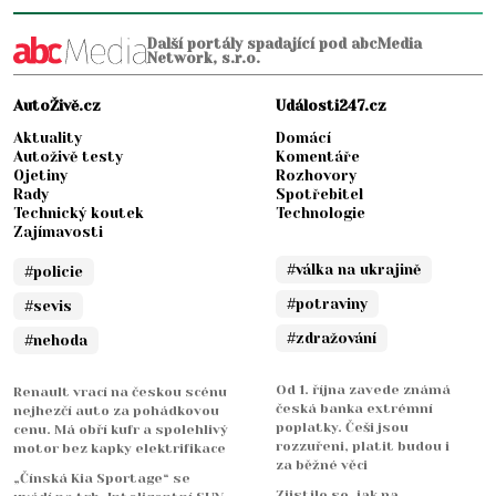
Další portály spadající pod abcMedia
Network, s.r.o.
AutoŽivě.cz
Události247.cz
Aktuality
Domácí
Autoživě testy
Komentáře
Ojetiny
Rozhovory
Rady
Spotřebitel
Technický koutek
Technologie
Zajímavosti
#válka na ukrajině
#policie
#potraviny
#sevis
#zdražování
#nehoda
Od 1. října zavede známá
Renault vrací na českou scénu
česká banka extrémní
nejhezčí auto za pohádkovou
poplatky. Češi jsou
cenu. Má obří kufr a spolehlivý
rozzuřeni, platit budou i
motor bez kapky elektrifikace
za běžné věci
„Čínská Kia Sportage“ se
Zjistilo se, jak na