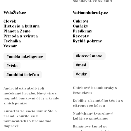
skladovat ve sklenici
VědaŽivě.cz
Vařímedobroty.cz
Člověk
Cukroví
Historie a kultura
Omáčky
Planeta Země
Předkrmy
Příroda a zvířata
Recepty
Technika
Rychlé pokrmy
Vesmír
#kuřecí maso
#umělá inteligence
#med
#věda
#cukr
#mobilní telefon
Chlebové bramboráky s
Android uživatelé čelí
česnekem
nečekané hrozbě: Nový virus
napadá bankovní účty a krade
Koblihy z kynutého těsta s
z nich peníze
citronovou kůrou
Kuřáctví za socialismu: Šlo o
Nadýchaný tvarohový
trend, kouřilo se v
koláč se smetanou
nemocnicích i v hromadné
dopravě
Banánový tunel se