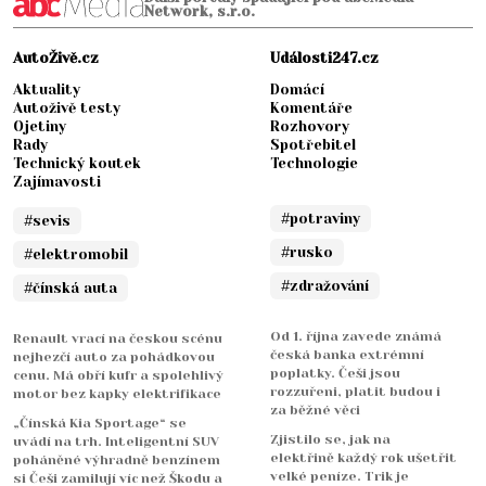
Network, s.r.o.
AutoŽivě.cz
Události247.cz
Aktuality
Domácí
Autoživě testy
Komentáře
Ojetiny
Rozhovory
Rady
Spotřebitel
Technický koutek
Technologie
Zajímavosti
#potraviny
#sevis
#rusko
#elektromobil
#zdražování
#čínská auta
Od 1. října zavede známá
Renault vrací na českou scénu
česká banka extrémní
nejhezčí auto za pohádkovou
poplatky. Češi jsou
cenu. Má obří kufr a spolehlivý
rozzuřeni, platit budou i
motor bez kapky elektrifikace
za běžné věci
„Čínská Kia Sportage“ se
Zjistilo se, jak na
uvádí na trh. Inteligentní SUV
elektřině každý rok ušetřit
poháněné výhradně benzínem
velké peníze. Trik je
si Češi zamilují víc než Škodu a