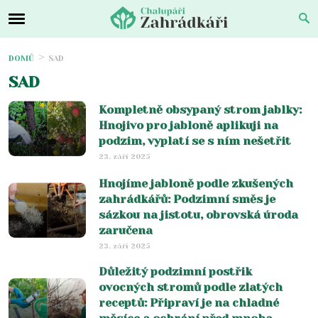
DOMŮ
SAD
SAD
Kompletně obsypaný strom jablky:
Hnojivo pro jabloně aplikuji na
podzim, vyplatí se s ním nešetřit
23. září 2025
Hnojíme jabloně podle zkušených
zahrádkářů: Podzimní směs je
sázkou na jistotu, obrovská úroda
zaručena
23. září 2025
Důležitý podzimní postřik
ovocných stromů podle zlatých
receptů: Připraví je na chladné