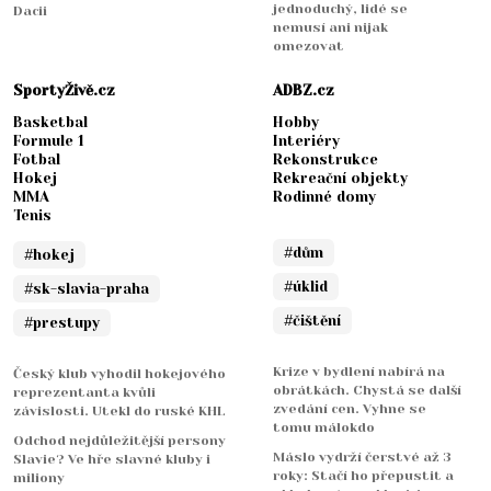
jednoduchý, lidé se
Dacii
nemusí ani nijak
omezovat
SportyŽivě.cz
ADBZ.cz
Basketbal
Hobby
Formule 1
Interiéry
Fotbal
Rekonstrukce
Hokej
Rekreační objekty
MMA
Rodinné domy
Tenis
#dům
#hokej
#úklid
#sk-slavia-praha
#čištění
#prestupy
Krize v bydlení nabírá na
Český klub vyhodil hokejového
obrátkách. Chystá se další
reprezentanta kvůli
zvedání cen. Vyhne se
závislosti. Utekl do ruské KHL
tomu málokdo
Odchod nejdůležitější persony
Máslo vydrží čerstvé až 3
Slavie? Ve hře slavné kluby i
roky: Stačí ho přepustit a
miliony