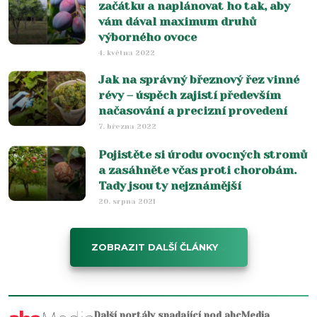
začátku a naplánovat ho tak, aby
vám dával maximum druhů
výborného ovoce
4. května 2022
Jak na správný březnový řez vinné
révy – úspěch zajistí především
načasování a precizní provedení
7. března 2022
Pojistěte si úrodu ovocných stromů
a zasáhněte včas proti chorobám.
Tady jsou ty nejznámější
20. srpna 2021
ZOBRAZIT DALŠÍ ČLÁNKY
Další portály spadající pod abcMedia