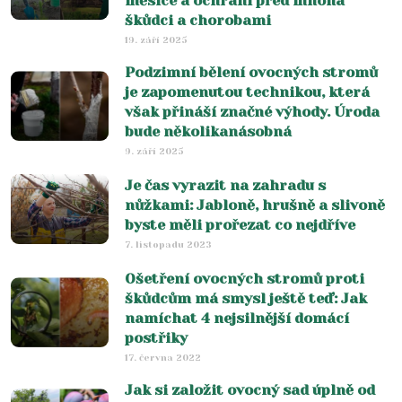
měsíce a ochrání před mnoha
škůdci a chorobami
19. září 2025
Podzimní bělení ovocných stromů
je zapomenutou technikou, která
však přináší značné výhody. Úroda
bude několikanásobná
9. září 2025
Je čas vyrazit na zahradu s
nůžkami: Jabloně, hrušně a slivoně
byste měli prořezat co nejdříve
7. listopadu 2023
Ošetření ovocných stromů proti
škůdcům má smysl ještě teď: Jak
namíchat 4 nejsilnější domácí
postřiky
17. června 2022
Jak si založit ovocný sad úplně od