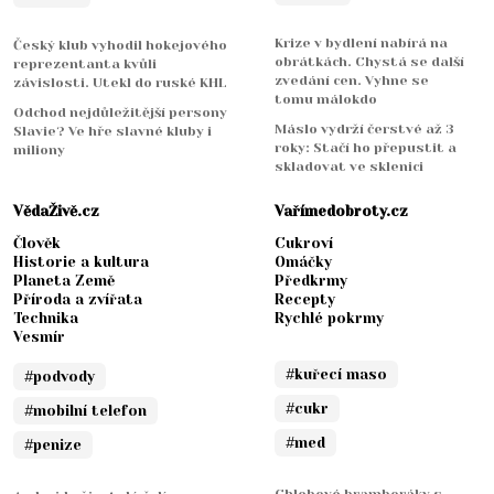
Krize v bydlení nabírá na
Český klub vyhodil hokejového
obrátkách. Chystá se další
reprezentanta kvůli
zvedání cen. Vyhne se
závislosti. Utekl do ruské KHL
tomu málokdo
Odchod nejdůležitější persony
Máslo vydrží čerstvé až 3
Slavie? Ve hře slavné kluby i
roky: Stačí ho přepustit a
miliony
skladovat ve sklenici
VědaŽivě.cz
Vařímedobroty.cz
Člověk
Cukroví
Historie a kultura
Omáčky
Planeta Země
Předkrmy
Příroda a zvířata
Recepty
Technika
Rychlé pokrmy
Vesmír
#kuřecí maso
#podvody
#cukr
#mobilní telefon
#med
#penize