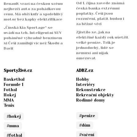
Od 1. října zavede známá
Renault vrací na českou scénu
česká banka extrémní
nejhezčí auto za pohádkovou
poplatky. Češi jsou
cenu. Má obří kufr a spolehlivý
rozzuřeni, platit budou i
motor bez kapky elektrifikace
za běžné věci
„Čínská Kia Sportage“ se
Zjistilo se, jak na
uvádí na trh. Inteligentní SUV
elektřině každý rok ušetřit
poháněné výhradně benzínem
velké peníze. Trik je
si Češi zamilují víc než Škodu a
jednoduchý, lidé se
Dacii
nemusí ani nijak
omezovat
SportyŽivě.cz
ADBZ.cz
Basketbal
Hobby
Formule 1
Interiéry
Fotbal
Rekonstrukce
Hokej
Rekreační objekty
MMA
Rodinné domy
Tenis
#penize
#hokej
#dům
#mma
#vaření
#fotbal