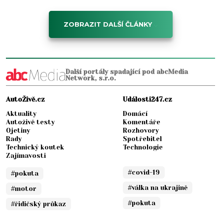
ZOBRAZIT DALŠÍ ČLÁNKY
Další portály spadající pod abcMedia
Network, s.r.o.
AutoŽivě.cz
Události247.cz
Aktuality
Domácí
Autoživě testy
Komentáře
Ojetiny
Rozhovory
Rady
Spotřebitel
Technický koutek
Technologie
Zajímavosti
#covid-19
#pokuta
#válka na ukrajině
#motor
#pokuta
#řidičský průkaz