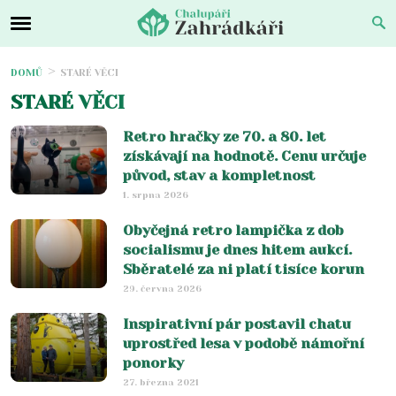
DOMŮ
STARÉ VĚCI
STARÉ VĚCI
Retro hračky ze 70. a 80. let
získávají na hodnotě. Cenu určuje
původ, stav a kompletnost
1. srpna 2026
Obyčejná retro lampička z dob
socialismu je dnes hitem aukcí.
Sběratelé za ni platí tisíce korun
29. června 2026
Inspirativní pár postavil chatu
uprostřed lesa v podobě námořní
ponorky
27. března 2021