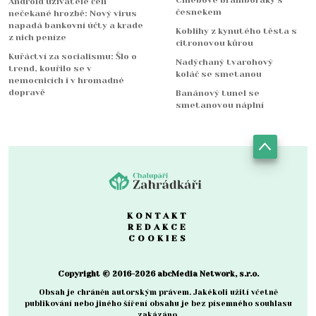
Chlebové bramboráky s
Android uživatelé čelí
česnekem
nečekané hrozbě: Nový virus
napadá bankovní účty a krade
Koblihy z kynutého těsta s
z nich peníze
citronovou kůrou
Kuřáctví za socialismu: Šlo o
Nadýchaný tvarohový
trend, kouřilo se v
koláč se smetanou
nemocnicích i v hromadné
dopravě
Banánový tunel se
smetanovou náplní
KONTAKT
REDAKCE
COOKIES
Copyright © 2016-2026 abcMedia Network, s.r.o.
Obsah je chráněn autorským právem. Jakékoli užití včetně
publikování nebo jiného šíření obsahu je bez písemného souhlasu
zakázáno.