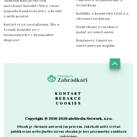
Chlebové bramboráky s
Android uživatelé čelí
česnekem
nečekané hrozbě: Nový virus
napadá bankovní účty a krade
Koblihy z kynutého těsta s
z nich peníze
citronovou kůrou
Kuřáctví za socialismu: Šlo o
Nadýchaný tvarohový
trend, kouřilo se v
koláč se smetanou
nemocnicích i v hromadné
dopravě
Banánový tunel se
smetanovou náplní
KONTAKT
REDAKCE
COOKIES
Copyright © 2016-2026 abcMedia Network, s.r.o.
Obsah je chráněn autorským právem. Jakékoli užití včetně
publikování nebo jiného šíření obsahu je bez písemného souhlasu
zakázáno.