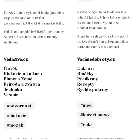
Krize v bydlení nabírá na
Český klub vyhodil hokejového
obrátkách. Chystá se další
reprezentanta kvůli
zvedání cen. Vyhne se
závislosti. Utekl do ruské KHL
tomu málokdo
Odchod nejdůležitější persony
Máslo vydrží čerstvé až 3
Slavie? Ve hře slavné kluby i
roky: Stačí ho přepustit a
miliony
skladovat ve sklenici
VědaŽivě.cz
Vařímedobroty.cz
Člověk
Cukroví
Historie a kultura
Omáčky
Planeta Země
Předkrmy
Příroda a zvířata
Recepty
Technika
Rychlé pokrmy
Vesmír
#med
#pozornost
#kuřecí maso
#historie
#cukr
#mozek