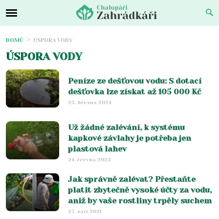
DOMŮ
ÚSPORA VODY
ÚSPORA VODY
Peníze ze dešťovou vodu: S dotací
dešťovka lze získat až 105 000 Kč
23. března 2024
Už žádné zalévání, k systému
kapkové závlahy je potřeba jen
plastová lahev
24. června 2023
Jak správně zalévat? Přestaňte
platit zbytečně vysoké účty za vodu,
aniž by vaše rostliny trpěly suchem
27. září 2021