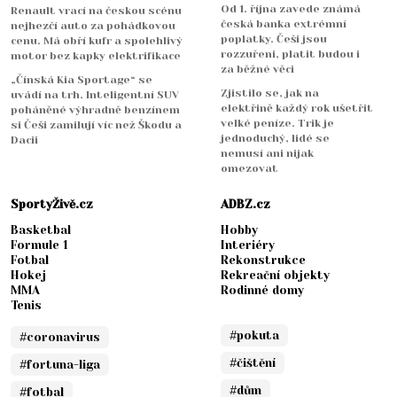
Od 1. října zavede známá
Renault vrací na českou scénu
česká banka extrémní
nejhezčí auto za pohádkovou
poplatky. Češi jsou
cenu. Má obří kufr a spolehlivý
rozzuřeni, platit budou i
motor bez kapky elektrifikace
za běžné věci
„Čínská Kia Sportage“ se
Zjistilo se, jak na
uvádí na trh. Inteligentní SUV
elektřině každý rok ušetřit
poháněné výhradně benzínem
velké peníze. Trik je
si Češi zamilují víc než Škodu a
jednoduchý, lidé se
Dacii
nemusí ani nijak
omezovat
SportyŽivě.cz
ADBZ.cz
Basketbal
Hobby
Formule 1
Interiéry
Fotbal
Rekonstrukce
Hokej
Rekreační objekty
MMA
Rodinné domy
Tenis
#pokuta
#coronavirus
#čištění
#fortuna-liga
#dům
#fotbal