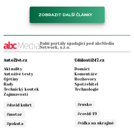
ZOBRAZIT DALŠÍ ČLÁNKY
Další portály spadající pod abcMedia
Network, s.r.o.
AutoŽivě.cz
Události247.cz
Aktuality
Domácí
Autoživě testy
Komentáře
Ojetiny
Rozhovory
Rady
Spotřebitel
Technický koutek
Technologie
Zajímavosti
#rusko
#david kubrt
#covid-19
#motor
#válka na ukrajině
#pokuta