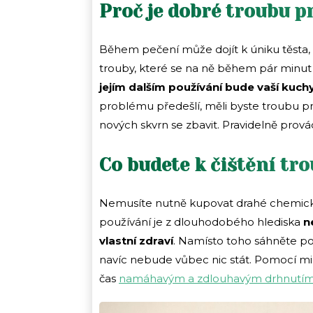
Proč je dobré troubu pr
Během pečení může dojít k úniku těsta,
trouby, které se na ně během pár minut 
jejím dalším používání bude vaší kuch
problému předešlí, měli byste troubu pr
nových skvrn se zbavit. Pravidelně prov
Co budete k čištění tr
Nemusíte nutně kupovat drahé chemické
používání je z dlouhodobého hlediska
n
vlastní zdraví
. Namísto toho sáhněte po
navíc nebude vůbec nic stát. Pomocí min
čas
namáhavým a zdlouhavým drhnutí