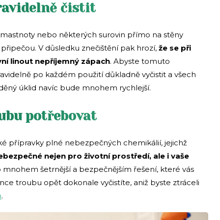
avidelně čistit
 mastnoty nebo některých surovin přímo na stěny
připečou. V důsledku znečištění pak hrozí,
že se při
yní linout nepříjemný zápach
. Abyste tomuto
avidelně po každém použití důkladně vyčistit a všech
áděný úklid navíc bude mnohem rychlejší.
oubu potřebovat
 přípravky plné nebezpečných chemikálií, jejichž
ebezpečné nejen pro životní prostředí, ale i vaše
 mnohem šetrnější a bezpečnějším řešení, které vás
ce troubu opět dokonale vyčistíte, aniž byste ztráceli
m
.