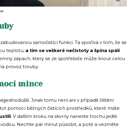
ce
ouby
 zabudovanou samočistící funkci. Ta spočívá v tom, že se
ou teplotu,
a tím se veškeré nečistoty a špína spálí
.
jemný zápach, který se ze spotřebiče může linout celou
a provoz trouby.
omocí mince
ejjednodušší. Jinak tomu není ani v případě čištění
tot pomocí běžných čistících prostředků, které máte
stili
. V dalším kroku na skvrny naneste trochu jedlé
 vodou. Nechte pár minut působit, a poté si vezměte