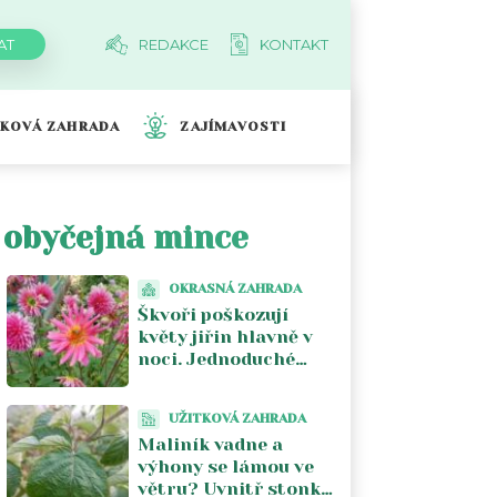
REDAKCE
KONTAKT
TKOVÁ ZAHRADA
ZAJÍMAVOSTI
o obyčejná mince
OKRASNÁ ZAHRADA
Škvoři poškozují
květy jiřin hlavně v
noci. Jednoduché
pasti pomohou
odhalit viníka
UŽITKOVÁ ZAHRADA
Maliník vadne a
výhony se lámou ve
větru? Uvnitř stonku