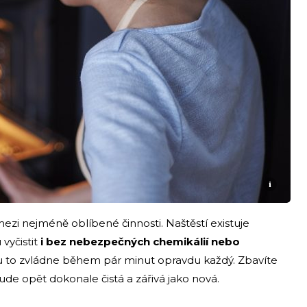
i
 mezi nejméně oblíbené činnosti. Naštěstí existuje
vyčistit
i bez nebezpečných chemikálií nebo
ku to zvládne během pár minut opravdu každý. Zbavíte
bude opět dokonale čistá a zářivá jako nová.