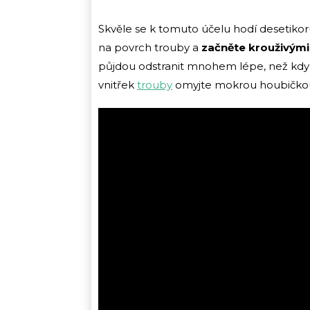
Skvěle se k tomuto účelu hodí desetikoru
na povrch trouby a
začněte krouživými 
půjdou odstranit mnohem lépe, než kdyb
vnitřek
trouby
omyjte mokrou houbičkou