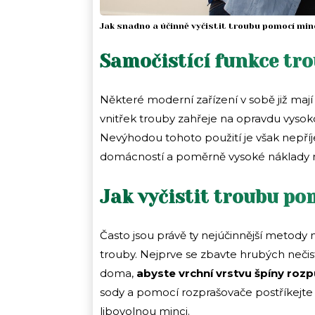
Jak snadno a účinně vyčistit troubu pomocí min
Samočistící funkce tr
Některé moderní zařízení v sobě již mají
vnitřek trouby zahřeje na opravdu vysok
Nevýhodou tohoto použití je však nepří
domácností a poměrně vysoké náklady n
Jak vyčistit troubu p
Často jsou právě ty nejúčinnější metody n
trouby. Nejprve se zbavte hrubých nečis
doma,
abyste vrchní vrstvu špíny rozpu
sody a pomocí rozprašovače postříkejte
libovolnou minci.