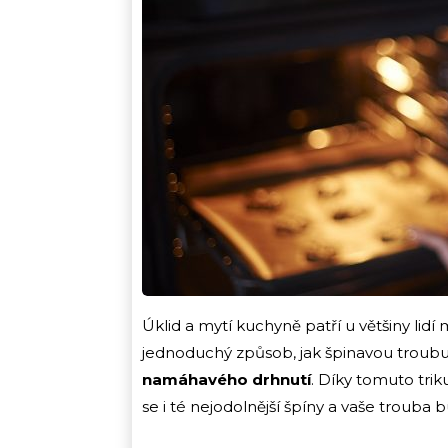
Úklid a mytí kuchyně patří u většiny lidí
jednoduchý způsob, jak špinavou troubu 
namáhavého drhnutí
. Díky tomuto tri
se i té nejodolnější špíny a vaše trouba 