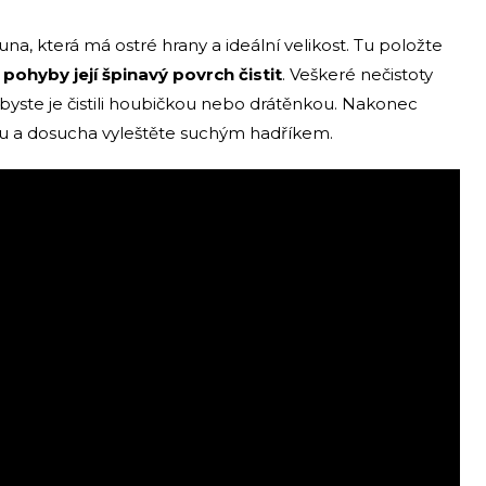
na, která má ostré hrany a ideální velikost. Tu položte
pohyby její špinavý povrch čistit
. Veškeré nečistoty
yste je čistili houbičkou nebo drátěnkou. Nakonec
 a dosucha vyleštěte suchým hadříkem.