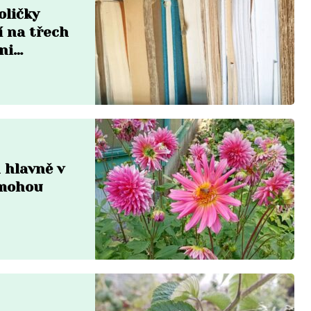
oličky
í na třech
ni
n hlavně v
omohou