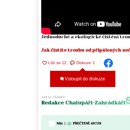
Jednoduché a ekologické čištění tro
Jak čistíte troubu od připálených neč
Diskuze
1
Vstoupit do diskuze
Autor článku
Redakce Chalupáři-Zahrádkáři
Mix
|
PŘEČTENÍ:
40758