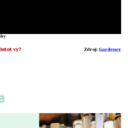
uby
istot vy?
Zdroj:
Gardener