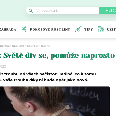
ZAHRADA
POKOJOVÉ ROSTLINY
TIPY
UŽI
e, pomůže naprosto obyčejná mince
y: Světě div se, pomůže naprost
2025
it troubu od všech nečistot. Jediné, co k tomu
. Vaše trouba díky ní bude opět jako nová.