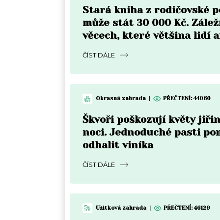
Stará kniha z rodičovské p
může stát 30 000 Kč. Zálež
věcech, které většina lidí a
nekontroluje
ČÍST DÁLE
Okrasná zahrada
|
PŘEČTENÍ:
44060
Škvoři poškozují květy jiři
noci. Jednoduché pasti p
odhalit viníka
ČÍST DÁLE
Užitková zahrada
|
PŘEČTENÍ:
46129