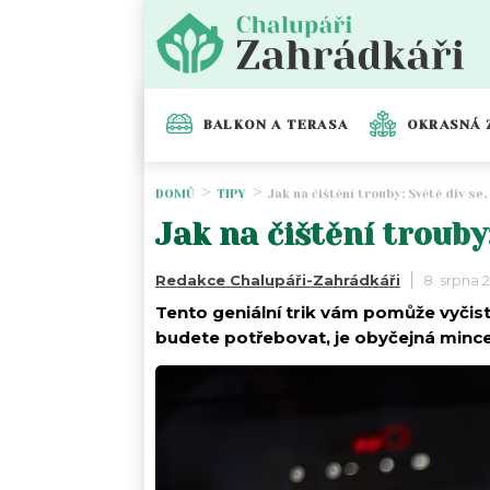
BALKON A TERASA
OKRASNÁ 
DOMŮ
TIPY
Jak na čištění trouby: Světě div s
Jak na čištění troub
Redakce Chalupáři-Zahrádkáři
8. srpna 
Tento geniální trik vám pomůže vyčist
budete potřebovat, je obyčejná mince