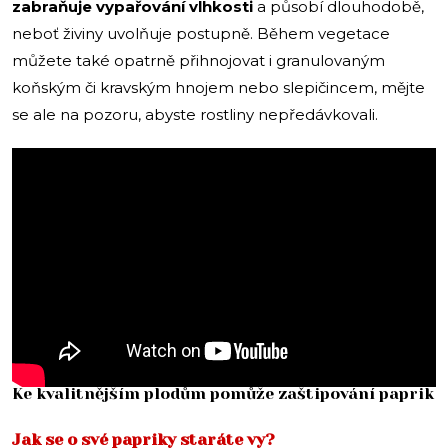
zabraňuje vypařování
vlhkosti
a působí dlouhodobě,
neboť živiny uvolňuje postupně. Během vegetace
můžete také opatrně přihnojovat i granulovaným
koňským či kravským hnojem nebo slepičincem, mějte
se ale na pozoru, abyste rostliny nepředávkovali.
Ke kvalitnějším plodům pomůže zaštipování paprik
Jak se o své papriky staráte vy?