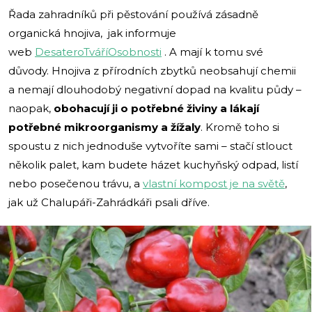
Řada zahradníků při pěstování používá zásadně
organická hnojiva, jak informuje
web
DesateroTváříOsobnosti
. A mají k tomu své
důvody. Hnojiva z přírodních zbytků neobsahují chemii
a nemají dlouhodobý negativní dopad na kvalitu půdy –
naopak,
obohacují ji o potřebné živiny a lákají
potřebné mikroorganismy a žížaly
. Kromě toho si
spoustu z nich jednoduše vytvoříte sami – stačí stlouct
několik palet, kam budete házet kuchyňský odpad, listí
nebo posečenou trávu, a
vlastní kompost je na světě
,
jak už Chalupáři-Zahrádkáři psali dříve.