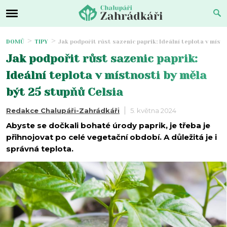
DOMŮ
TIPY
Jak podpořit růst sazenic paprik: Ideální teplota v míst
Jak podpořit růst sazenic paprik:
Ideální teplota v místnosti by měla
být 25 stupňů Celsia
Redakce Chalupáři-Zahrádkáři
5. května 2024
Abyste se dočkali bohaté úrody paprik, je třeba je
přihnojovat po celé vegetační období. A důležitá je i
správná teplota.