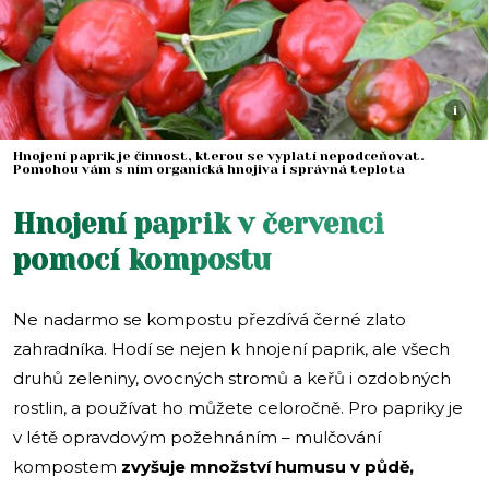
i
Hnojení paprik je činnost, kterou se vyplatí nepodceňovat.
Pomohou vám s ním organická hnojiva i správná teplota
Hnojení paprik v červenci
pomocí kompostu
Ne nadarmo se kompostu přezdívá černé zlato
zahradníka. Hodí se nejen k hnojení paprik, ale všech
druhů zeleniny, ovocných stromů a keřů i ozdobných
rostlin, a používat ho můžete celoročně. Pro papriky je
v létě opravdovým požehnáním – mulčování
kompostem
zvyšuje množství humusu v půdě,