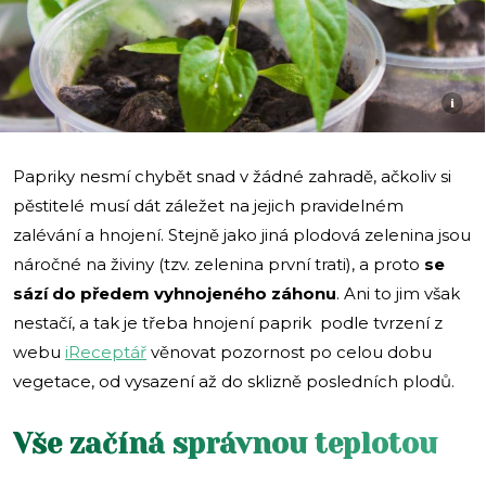
i
Papriky nesmí chybět snad v žádné zahradě, ačkoliv si
pěstitelé musí dát záležet na jejich pravidelném
zalévání a hnojení. Stejně jako jiná plodová zelenina jsou
náročné na živiny (tzv. zelenina první trati), a proto
se
sází do předem vyhnojeného záhonu
. Ani to jim však
nestačí, a tak je třeba hnojení paprik podle tvrzení z
webu
iReceptář
věnovat pozornost po celou dobu
vegetace, od vysazení až do sklizně posledních plodů.
Vše začíná správnou teplotou