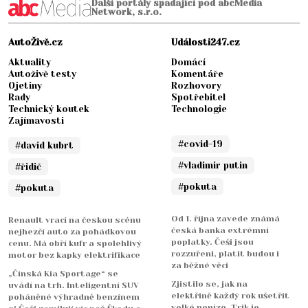
Další portály spadající pod abcMedia
Network, s.r.o.
AutoŽivě.cz
Události247.cz
Aktuality
Domácí
Autoživě testy
Komentáře
Ojetiny
Rozhovory
Rady
Spotřebitel
Technický koutek
Technologie
Zajímavosti
#covid-19
#david kubrt
#vladimir putin
#řidič
#pokuta
#pokuta
Od 1. října zavede známá
Renault vrací na českou scénu
česká banka extrémní
nejhezčí auto za pohádkovou
poplatky. Češi jsou
cenu. Má obří kufr a spolehlivý
rozzuřeni, platit budou i
motor bez kapky elektrifikace
za běžné věci
„Čínská Kia Sportage“ se
Zjistilo se, jak na
uvádí na trh. Inteligentní SUV
elektřině každý rok ušetřit
poháněné výhradně benzínem
velké peníze. Trik je