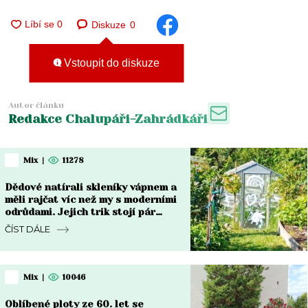
Diskuze
0
Vstoupit do diskuze
Autor článku
Redakce Chalupáři-Zahrádkáři
Mix
|
11278
Dědové natírali skleníky vápnem a
měli rajčat víc než my s moderními
odrůdami. Jejich trik stojí pár
korun a funguje dodnes
ČÍST DÁLE
Mix
|
10046
Oblíbené ploty ze 60. let se