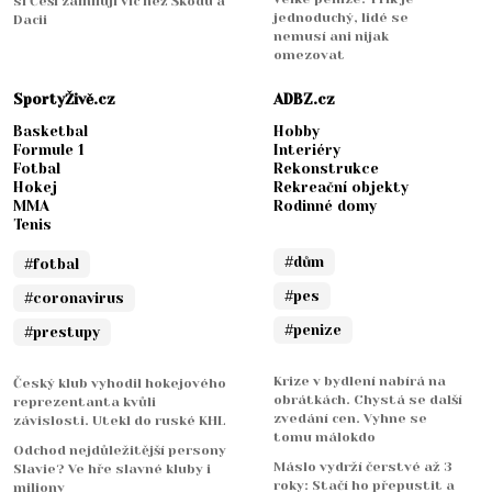
si Češi zamilují víc než Škodu a
jednoduchý, lidé se
Dacii
nemusí ani nijak
omezovat
SportyŽivě.cz
ADBZ.cz
Basketbal
Hobby
Formule 1
Interiéry
Fotbal
Rekonstrukce
Hokej
Rekreační objekty
MMA
Rodinné domy
Tenis
#dům
#fotbal
#pes
#coronavirus
#penize
#prestupy
Krize v bydlení nabírá na
Český klub vyhodil hokejového
obrátkách. Chystá se další
reprezentanta kvůli
zvedání cen. Vyhne se
závislosti. Utekl do ruské KHL
tomu málokdo
Odchod nejdůležitější persony
Máslo vydrží čerstvé až 3
Slavie? Ve hře slavné kluby i
roky: Stačí ho přepustit a
miliony