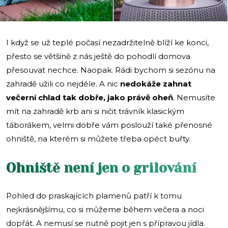
I když se už teplé počasí nezadržitelně blíží ke konci,
přesto se většině z nás ještě do pohodlí domova
přesouvat nechce. Naopak. Rádi bychom si sezónu na
zahradě užili co nejdéle. A nic
nedokáže zahnat
večerní chlad tak dobře, jako právě oheň
. Nemusíte
mít na zahradě krb ani si ničit trávník klasickým
táborákem, velmi dobře vám poslouží také přenosné
ohniště, na kterém si můžete třeba opéct buřty.
Ohniště není jen o grilování
Pohled do praskajících plamenů patří k tomu
nejkrásnějšímu, co si můžeme během večera a noci
dopřát. A nemusí se nutně pojit jen s přípravou jídla.