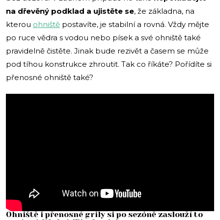
na dřevěný podklad a ujistěte se
, že základna, na
kterou
ohniště
postavíte, je stabilní a rovná. Vždy mějte
po ruce vědra s vodou nebo písek a své ohniště také
pravidelně čistěte. Jinak bude rezivět a časem se může
pod tíhou konstrukce zhroutit. Tak co říkáte? Pořídíte si
přenosné ohniště také?
Ohniště i přenosné grily si po sezóně zaslouží to