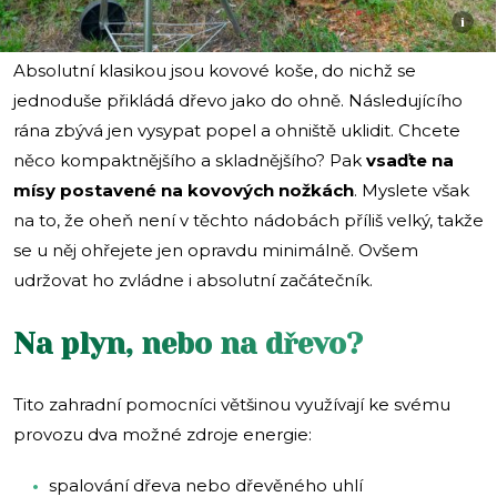
i
Absolutní klasikou jsou kovové koše, do nichž se
jednoduše přikládá dřevo jako do ohně. Následujícího
rána zbývá jen vysypat popel a ohniště uklidit. Chcete
něco kompaktnějšího a skladnějšího? Pak
vsaďte na
mísy postavené na kovových nožkách
. Myslete však
na to, že oheň není v těchto nádobách příliš velký, takže
se u něj ohřejete jen opravdu minimálně. Ovšem
udržovat ho zvládne i absolutní začátečník.
Na plyn, nebo na dřevo?
Tito zahradní pomocníci většinou využívají ke svému
provozu dva možné zdroje energie:
spalování dřeva nebo dřevěného uhlí