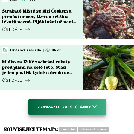
Strakaté klíště se šíří Českem a
přenáší nemoc, kterou většina
lékařů nezná. Piják lužní už není
jen na Moravě
ČÍST DÁLE
Užitková zahrada
|
8887
Mléko za 12 Kč zachrání cukety
před plísní na celé léto. Stačí
jeden postřik týdně a úroda se
zdvojnásobí
ČÍST DÁLE
ZOBRAZIT DALŠÍ ČLÁNKY
SOUVISEJÍCÍ TÉMATA:
GRILOVÁNÍ
PŘENOSNÉ OHNIŠTĚ