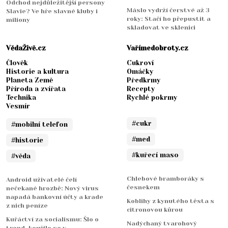
Odchod nejdůležitější persony
Máslo vydrží čerstvé až 3
Slavie? Ve hře slavné kluby i
roky: Stačí ho přepustit a
miliony
skladovat ve sklenici
VědaŽivě.cz
Vařímedobroty.cz
Člověk
Cukroví
Historie a kultura
Omáčky
Planeta Země
Předkrmy
Příroda a zvířata
Recepty
Technika
Rychlé pokrmy
Vesmír
#cukr
#mobilní telefon
#med
#historie
#kuřecí maso
#věda
Chlebové bramboráky s
Android uživatelé čelí
česnekem
nečekané hrozbě: Nový virus
napadá bankovní účty a krade
Koblihy z kynutého těsta s
z nich peníze
citronovou kůrou
Kuřáctví za socialismu: Šlo o
Nadýchaný tvarohový
trend, kouřilo se v