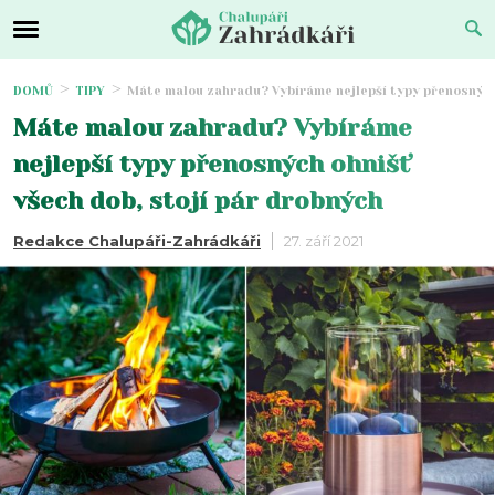
DOMŮ
TIPY
Máte malou zahradu? Vybíráme nejlepší typy přenosných 
Máte malou zahradu? Vybíráme
nejlepší typy přenosných ohnišť
všech dob, stojí pár drobných
Redakce Chalupáři-Zahrádkáři
27. září 2021