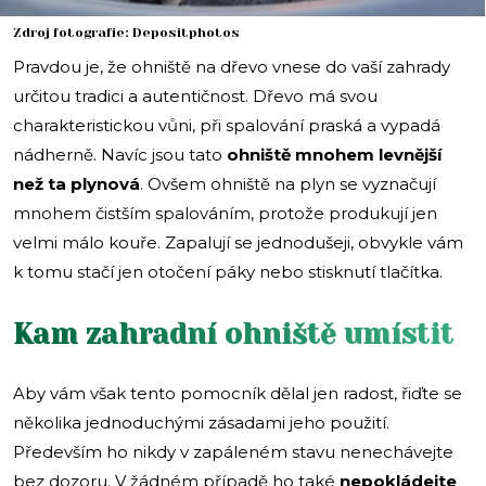
Zdroj fotografie: Depositphotos
Pravdou je, že ohniště na dřevo vnese do vaší zahrady
určitou tradici a autentičnost. Dřevo má svou
charakteristickou vůni, při spalování praská a vypadá
nádherně. Navíc jsou tato
ohniště mnohem levnější
než ta plynová
. Ovšem ohniště na plyn se vyznačují
mnohem čistším spalováním, protože produkují jen
velmi málo kouře. Zapalují se jednodušeji, obvykle vám
k tomu stačí jen otočení páky nebo stisknutí tlačítka.
Kam zahradní ohniště umístit
Aby vám však tento pomocník dělal jen radost, řiďte se
několika jednoduchými zásadami jeho použití.
Především ho nikdy v zapáleném stavu nenechávejte
bez dozoru. V žádném případě ho také
nepokládejte