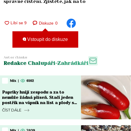
správné čištění. Zjistěte, jak na to
Diskuze
0
Vstoupit do diskuze
Autor článku
Redakce Chalupáři-Zahrádkáři
Mix
|
6162
Papriky hnijí zespodu a za to
nemůže žádná plíseň. Stačí jeden
postřik na vápník na list a plody se
vzpamatují do týdne
ČÍST DÁLE
Mix
|
7039