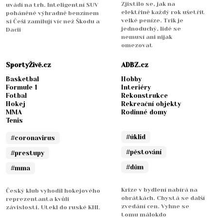
Zjistilo se, jak na
uvádí na trh. Inteligentní SUV
elektřině každý rok ušetřit
poháněné výhradně benzínem
velké peníze. Trik je
si Češi zamilují víc než Škodu a
jednoduchý, lidé se
Dacii
nemusí ani nijak
omezovat
SportyŽivě.cz
ADBZ.cz
Basketbal
Hobby
Formule 1
Interiéry
Fotbal
Rekonstrukce
Hokej
Rekreační objekty
MMA
Rodinné domy
Tenis
#úklid
#coronavirus
#pěstování
#prestupy
#dům
#mma
Krize v bydlení nabírá na
Český klub vyhodil hokejového
obrátkách. Chystá se další
reprezentanta kvůli
zvedání cen. Vyhne se
závislosti. Utekl do ruské KHL
tomu málokdo