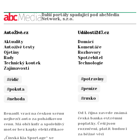
Další portály spadající pod abcMedia
Network, s.r.o.
AutoŽivě.cz
Události247.cz
Aktuality
Domácí
Autoživě testy
Komentáře
Ojetiny
Rozhovory
Rady
Spotřebitel
Technický koutek
Technologie
Zajímavosti
#potraviny
#řidič
#peníze
#pokuta
#rusko
#nehoda
Od 1. října zavede známá
Renault vrací na českou scénu
česká banka extrémní
nejhezčí auto za pohádkovou
poplatky. Češi jsou
cenu. Má obří kufr a spolehlivý
rozzuřeni, platit budou i
motor bez kapky elektrifikace
za běžné věci
„Čínská Kia Sportage“ se