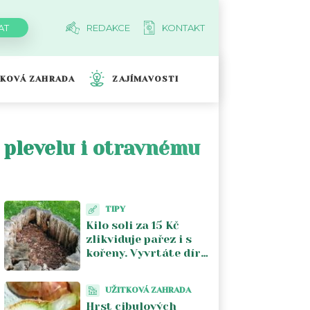
REDAKCE
KONTAKT
TKOVÁ ZAHRADA
ZAJÍMAVOSTI
 plevelu i otravnému
TIPY
Kilo soli za 15 Kč
zlikviduje pařez i s
kořeny. Vyvrtáte díry,
zasypete a za měsíc
ho vykopnete holýma
UŽITKOVÁ ZAHRADA
rukama
Hrst cibulových