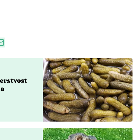
čerstvost
ba