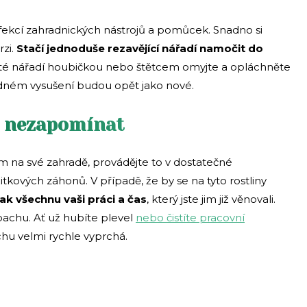
fekcí zahradnických nástrojů a pomůcek. Snadno si
rzi.
Stačí jednoduše rezavějící nářadí namočit do
oté nářadí houbičkou nebo štětcem omyjte a opláchněte
ledném vysušení budou opět jako nové.
em nezapomínat
 na své zahradě, provádějte to v dostatečné
tkových záhonů. V případě, že by se na tyto rostliny
tak všechnu vaši práci a čas
, který jste jim již věnovali.
achu. Ať už hubíte plevel
nebo čistíte pracovní
hu velmi rychle vyprchá.