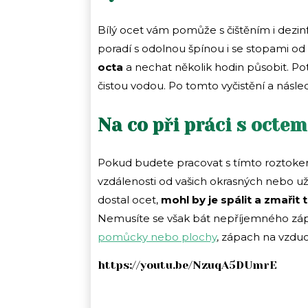
Bílý ocet vám pomůže s čištěním i dezin
poradí s odolnou špínou i se stopami od 
octa
a nechat několik hodin působit. P
čistou vodou. Po tomto vyčistění a nás
Na co při práci s oct
Pokud budete pracovat s tímto roztokem
vzdálenosti od vašich okrasných nebo uži
dostal ocet,
mohl by je spálit a zmařit 
Nemusíte se však bát nepříjemného záp
pomůcky nebo plochy
, zápach na vzduc
https://youtu.be/NzuqA5DUmrE