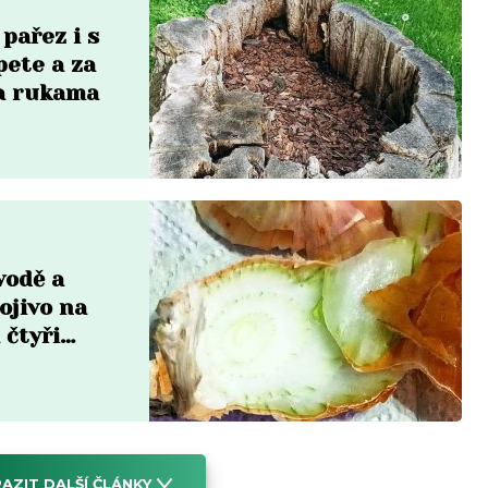
 pařez i s
pete a za
a rukama
vodě a
ojivo na
 čtyři
AZIT DALŠÍ ČLÁNKY