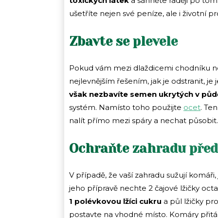
toxických látek
a sáhněte raději po tom
ušetříte nejen své peníze, ale i životní pr
Zbavte se plevele
Pokud vám mezi dlaždicemi chodníku nebo
nejlevnějším řešením, jak je odstranit, je
však nezbavíte semen ukrytých v pů
systém. Namísto toho použijte
ocet
. Te
nalít přímo mezi spáry a nechat působit.
Ochraňte zahradu před
V případě, že vaší zahradu sužují komáři,
jeho přípravě nechte 2 čajové lžičky octa
1 polévkovou lžíci cukru
a půl lžičky p
postavte na vhodné místo. Komáry přitá