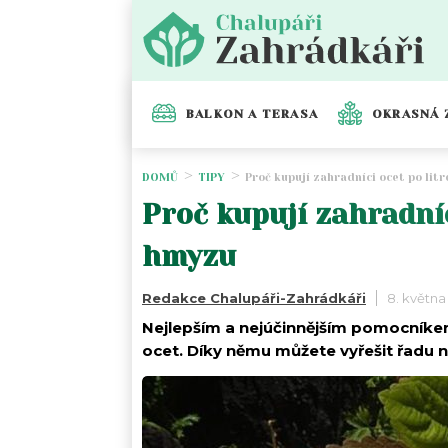
BALKON A TERASA
OKRASNÁ 
DOMŮ
TIPY
Proč kupují zahradníci ocet po lit
Proč kupují zahradníc
hmyzu
Redakce Chalupáři-Zahrádkáři
8. května
Nejlepším a nejúčinnějším pomocníke
ocet. Díky němu můžete vyřešit řadu 