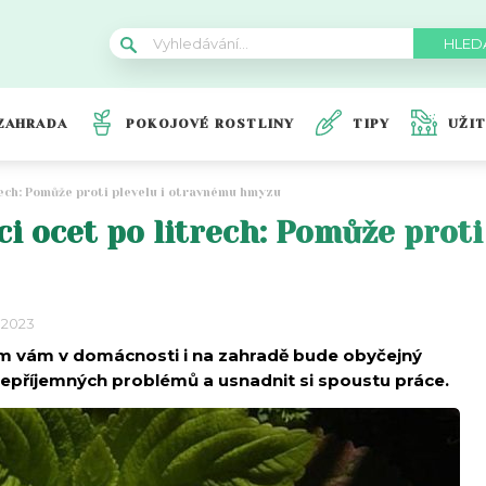
ZAHRADA
POKOJOVÉ ROSTLINY
TIPY
UŽI
rech: Pomůže proti plevelu i otravnému hmyzu
i ocet po litrech: Pomůže proti
 2023
m vám v domácnosti i na zahradě bude obyčejný
nepříjemných problémů a usnadnit si spoustu práce.