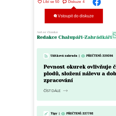
Diskuze
4
Vstoupit do diskuze
Autor článku
Redakce Chalupáři-Zahrádkáři
Užitková zahrada
|
PŘEČTENÍ:
229564
Pevnost okurek ovlivňuje 
plodů, složení nálevu a do
zpracování
ČÍST DÁLE
Tipy
|
PŘEČTENÍ:
227792