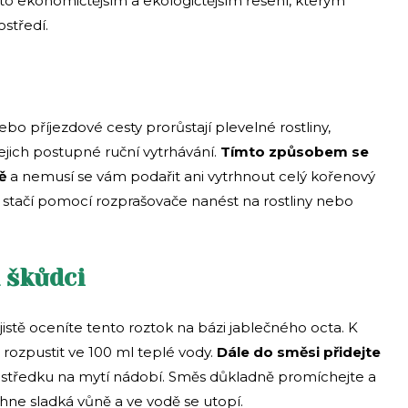
to ekonomičtějším a ekologičtějším řešení, kterým
ostředí.
 příjezdové cesty prorůstají plevelné rostliny,
 jejich postupné ruční vytrhávání.
Tímto způsobem se
dě
a nemusí se vám podařit ani vytrhnout celý kořenový
n stačí pomocí rozprašovače nanést na rostliny nebo
 škůdci
 jistě oceníte tento roztok na bázi jablečného octa. K
 rozpustit ve 100 ml teplé vody.
Dále do směsi přidejte
rostředku na mytí nádobí. Směs důkladně promíchejte a
hne sladká vůně a ve vodě se utopí.