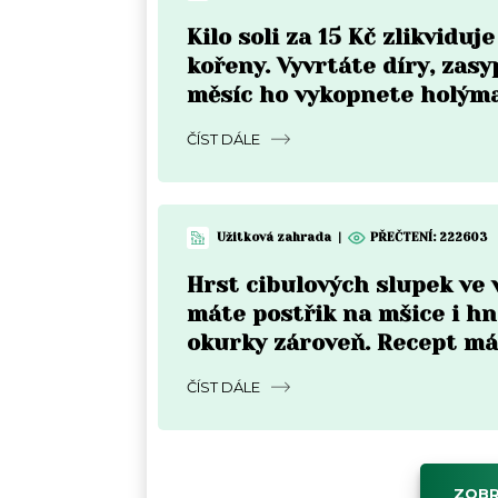
Kilo soli za 15 Kč zlikviduje
kořeny. Vyvrtáte díry, zasy
měsíc ho vykopnete holým
ČÍST DÁLE
Užitková zahrada
|
PŘEČTENÍ:
222603
Hrst cibulových slupek ve 
máte postřik na mšice i hn
okurky zároveň. Recept má
kroky
ČÍST DÁLE
ZOBR