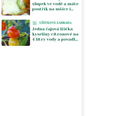
slupek ve vodě a máte
postřik na mšice i
hnojivo na okurky
zároveň. Recept má
UŽITKOVÁ ZAHRADA
čtyři kroky
Jedna čajová lžička
kyseliny citronové na
4 litry vody a povadlá
rajčata se vzpamatují
za pár dní. Stojí to 5
Kč