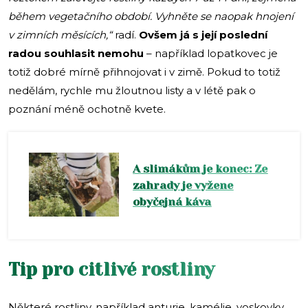
během vegetačního období. Vyhněte se naopak hnojení
v zimních měsících,“
radí.
Ovšem já s její poslední
radou souhlasit nemohu
– například lopatkovec je
totiž dobré mírně přihnojovat i v zimě. Pokud to totiž
nedělám, rychle mu žloutnou listy a v létě pak o
poznání méně ochotně kvete.
A slimákům je konec: Ze
zahrady je vyžene
obyčejná káva
Tip pro citlivé rostliny
Některé rostliny, například anturie, kamélie, voskovky,