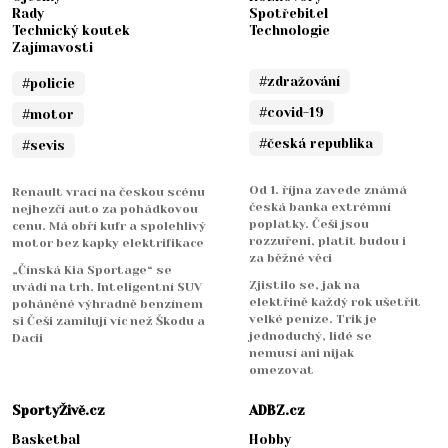
Rady
Spotřebitel
Technický koutek
Technologie
Zajímavosti
#zdražování
#policie
#covid-19
#motor
#česká republika
#sevis
Od 1. října zavede známá
Renault vrací na českou scénu
česká banka extrémní
nejhezčí auto za pohádkovou
poplatky. Češi jsou
cenu. Má obří kufr a spolehlivý
rozzuřeni, platit budou i
motor bez kapky elektrifikace
za běžné věci
„Čínská Kia Sportage“ se
Zjistilo se, jak na
uvádí na trh. Inteligentní SUV
elektřině každý rok ušetřit
poháněné výhradně benzínem
velké peníze. Trik je
si Češi zamilují víc než Škodu a
jednoduchý, lidé se
Dacii
nemusí ani nijak
omezovat
SportyŽivě.cz
ADBZ.cz
Basketbal
Hobby