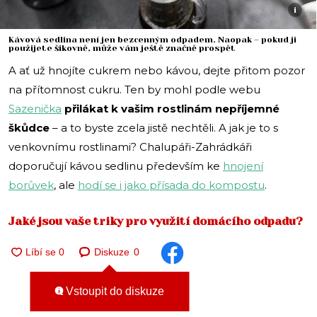
i
Kávová sedlina není jen bezcenným odpadem. Naopak – pokud ji
použijete šikovně, může vám ještě značně prospět
A ať už hnojíte cukrem nebo kávou, dejte přitom pozor
na přítomnost cukru. Ten by mohl podle webu
Sazenička
přilákat k vašim rostlinám nepříjemné
škůdce
– a to byste zcela jistě nechtěli. A jak je to s
venkovnímu rostlinami? Chalupáři-Zahrádkáři
doporučují kávou sedlinu především ke
hnojení
borůvek
, ale
hodí se i jako přísada do kompostu
.
Jaké jsou vaše triky pro využití domácího odpadu?
Diskuze
0
Vstoupit do diskuze