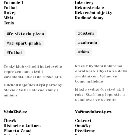
Formule 1
Interiéry
Fotbal
Rekonstrukce
Hokej
Rekreační objekty
MMA
Rodinné domy
Tenis
#čištění
#fc-viktoria-plzen
#zahrada
#ac-spart-praha
#dům
#fotbal
Krize v bydlení nabírá na
Český klub vyhodil hokejového
obrátkách. Chystá se další
reprezentanta kvůli
zvedání cen. Vyhne se
závislosti. Utekl do ruské KHL
tomu málokdo
Odchod nejdůležitější persony
Máslo vydrží čerstvé až 3
Slavie? Ve hře slavné kluby i
roky: Stačí ho přepustit a
miliony
skladovat ve sklenici
VědaŽivě.cz
Vařímedobroty.cz
Člověk
Cukroví
Historie a kultura
Omáčky
Planeta Země
Předkrmy