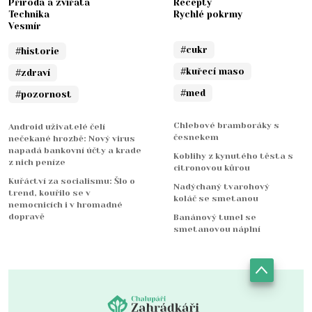
Příroda a zvířata
Recepty
Technika
Rychlé pokrmy
Vesmír
#cukr
#historie
#kuřecí maso
#zdraví
#med
#pozornost
Chlebové bramboráky s
Android uživatelé čelí
česnekem
nečekané hrozbě: Nový virus
napadá bankovní účty a krade
Koblihy z kynutého těsta s
z nich peníze
citronovou kůrou
Kuřáctví za socialismu: Šlo o
Nadýchaný tvarohový
trend, kouřilo se v
koláč se smetanou
nemocnicích i v hromadné
dopravě
Banánový tunel se
smetanovou náplní