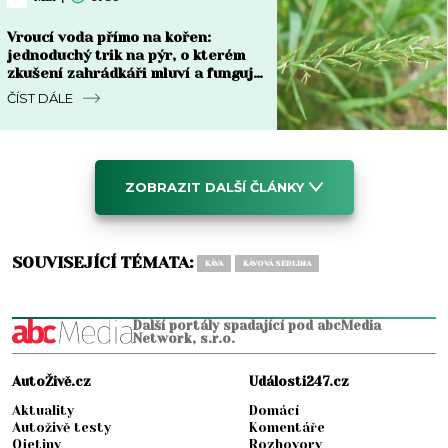
Vroucí voda přímo na kořen:
jednoduchý trik na pýr, o kterém
zkušení zahrádkáři mluví a funguje
do týdne
ČÍST DÁLE
ZOBRAZIT DALŠÍ ČLÁNKY
SOUVISEJÍCÍ TÉMATA:
KÁVA
KÁVOVÁ SEDLINA
Další portály spadající pod abcMedia
Network, s.r.o.
AutoŽivě.cz
Události247.cz
Aktuality
Domácí
Autoživě testy
Komentáře
Ojetiny
Rozhovory