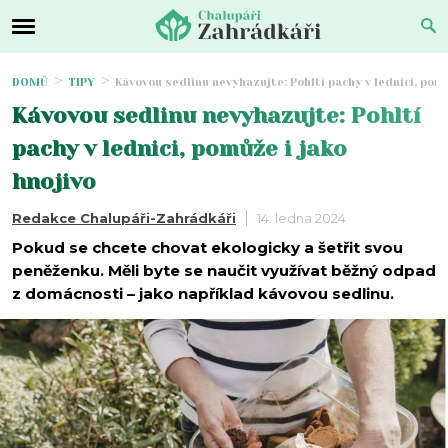
DOMŮ
TIPY
Kávovou sedlinu nevyhazujte: Pohltí pachy v lednici, pomů
Kávovou sedlinu nevyhazujte: Pohltí
pachy v lednici, pomůže i jako
hnojivo
Redakce Chalupáři-Zahrádkáři
14. ledna 2024
Pokud se chcete chovat ekologicky a šetřit svou
peněženku. Měli byte se naučit využívat běžný odpad
z domácnosti – jako například kávovou sedlinu.