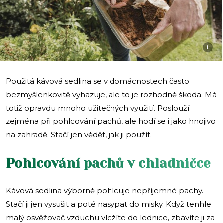
i
Použitá kávová sedlina se v domácnostech často
bezmyšlenkovitě vyhazuje, ale to je rozhodně škoda. Má
totiž opravdu mnoho užitečných využití. Poslouží
zejména při pohlcování pachů, ale hodí se i jako hnojivo
na zahradě. Stačí jen vědět, jak ji použít.
Pohlcování pachů v chladničce
Kávová sedlina výborně pohlcuje nepříjemné pachy.
Stačí ji jen vysušit a poté nasypat do misky. Když tenhle
malý osvěžovač vzduchu vložíte do lednice, zbavíte ji za