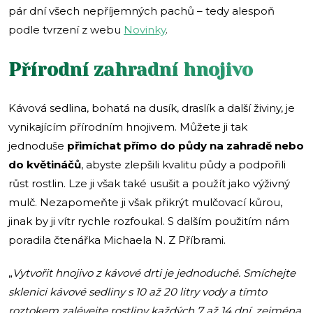
pár dní všech nepříjemných pachů – tedy alespoň
podle tvrzení z webu
Novinky
.
Přírodní zahradní hnojivo
Kávová sedlina, bohatá na dusík, draslík a další živiny, je
vynikajícím přírodním hnojivem. Můžete ji tak
jednoduše
přimíchat přímo do půdy na zahradě nebo
do květináčů
, abyste zlepšili kvalitu půdy a podpořili
růst rostlin. Lze ji však také usušit a použít jako výživný
mulč. Nezapomeňte ji však přikrýt mulčovací kůrou,
jinak by ji vítr rychle rozfoukal. S dalším použitím nám
poradila čtenářka Michaela N. Z Příbrami.
„
Vytvořit hnojivo z kávové drti je jednoduché. Smíchejte
sklenici kávové sedliny s 10 až 20 litry vody a tímto
roztokem zalévejte rostliny každých 7 až 14 dní, zejména