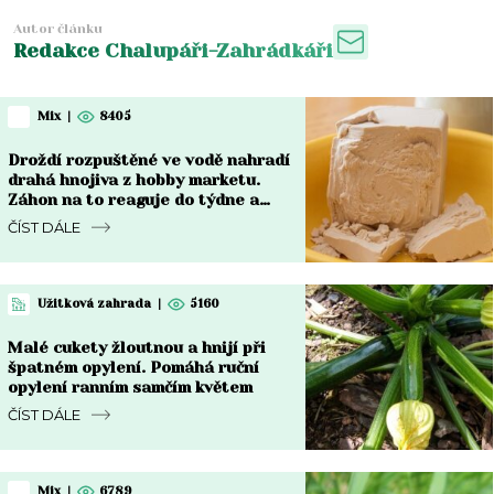
Autor článku
Redakce Chalupáři-Zahrádkáři
Mix
|
8405
Droždí rozpuštěné ve vodě nahradí
drahá hnojiva z hobby marketu.
Záhon na to reaguje do týdne a
rozdíl je vidět pouhým okem
ČÍST DÁLE
Užitková zahrada
|
5160
Malé cukety žloutnou a hnijí při
špatném opylení. Pomáhá ruční
opylení ranním samčím květem
ČÍST DÁLE
Mix
|
6789