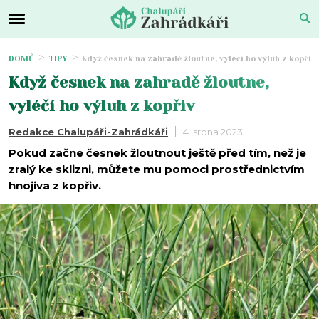
DOMŮ
TIPY
Když česnek na zahradě žloutne, vyléčí ho výluh z kopřiv
Když česnek na zahradě žloutne,
vyléčí ho výluh z kopřiv
Redakce Chalupáři-Zahrádkáři
4. srpna 2023
Pokud začne česnek žloutnout ještě před tím, než je
zralý ke sklizni, můžete mu pomoci prostřednictvím
hnojiva z kopřiv.