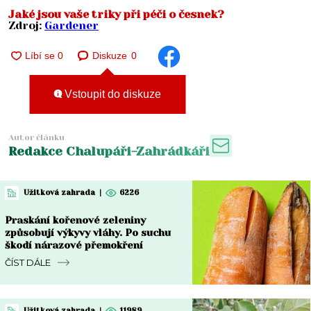
Jaké jsou vaše triky při péči o česnek?
Zdroj:
Gardener
Diskuze
0
Vstoupit do diskuze
Autor článku
Redakce Chalupáři-Zahrádkáři
Užitková zahrada
|
6226
Praskání kořenové zeleniny
způsobují výkyvy vláhy. Po suchu
škodí nárazové přemokření
ČÍST DÁLE
Užitková zahrada
|
11989