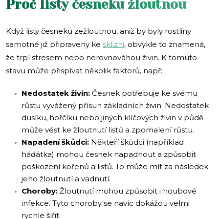
Proč listy česneku žloutnou
Když listy česneku zežloutnou, aniž by byly rostliny
samotné již připraveny ke
sklizni
, obvykle to znamená,
že trpí stresem nebo nerovnováhou živin. K tomuto
stavu může přispívat několik faktorů, např:
Nedostatek živin:
Česnek potřebuje ke svému
růstu vyvážený přísun základních živin. Nedostatek
dusíku, hořčíku nebo jiných klíčových živin v půdě
může vést ke žloutnutí listů a zpomalení růstu.
Napadení škůdci:
Někteří škůdci (například
háďátka) mohou česnek napadnout a způsobit
poškození kořenů a listů. To může mít za následek
jeho žloutnutí a vadnutí.
Choroby:
Žloutnutí mohou způsobit i houbové
infekce. Tyto choroby se navíc dokážou velmi
rychle šířit.