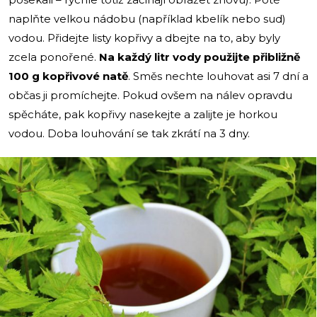
naplňte velkou nádobu (například kbelík nebo sud)
vodou. Přidejte listy kopřivy a dbejte na to, aby byly
zcela ponořené.
Na každý litr vody použijte přibližně
100 g kopřivové natě
. Směs nechte louhovat asi 7 dní a
občas ji promíchejte. Pokud ovšem na nálev opravdu
spěcháte, pak kopřivy nasekejte a zalijte je horkou
vodou. Doba louhování se tak zkrátí na 3 dny.