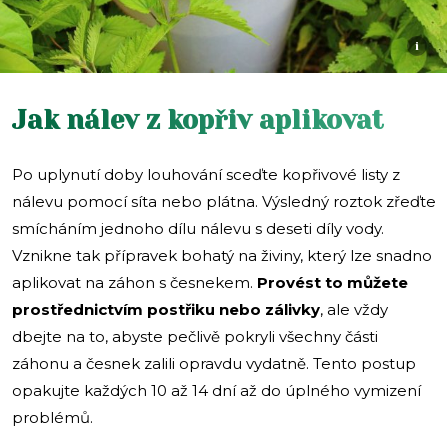
i
Jak nálev z kopřiv aplikovat
Po uplynutí doby louhování sceďte kopřivové listy z
nálevu pomocí síta nebo plátna. Výsledný roztok zřeďte
smícháním jednoho dílu nálevu s deseti díly vody.
Vznikne tak přípravek bohatý na živiny, který lze snadno
aplikovat na záhon s česnekem.
Provést to můžete
prostřednictvím postřiku nebo zálivky
, ale vždy
dbejte na to, abyste pečlivě pokryli všechny části
záhonu a česnek zalili opravdu vydatně. Tento postup
opakujte každých 10 až 14 dní až do úplného vymizení
problémů.