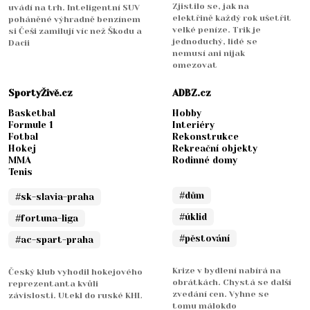
Zjistilo se, jak na
uvádí na trh. Inteligentní SUV
elektřině každý rok ušetřit
poháněné výhradně benzínem
velké peníze. Trik je
si Češi zamilují víc než Škodu a
jednoduchý, lidé se
Dacii
nemusí ani nijak
omezovat
SportyŽivě.cz
ADBZ.cz
Basketbal
Hobby
Formule 1
Interiéry
Fotbal
Rekonstrukce
Hokej
Rekreační objekty
MMA
Rodinné domy
Tenis
#dům
#sk-slavia-praha
#úklid
#fortuna-liga
#pěstování
#ac-spart-praha
Krize v bydlení nabírá na
Český klub vyhodil hokejového
obrátkách. Chystá se další
reprezentanta kvůli
zvedání cen. Vyhne se
závislosti. Utekl do ruské KHL
tomu málokdo