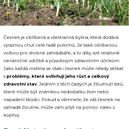
i
Česnek je oblíbená a všestranná bylina, která dodává
výraznou chuť celé řadě pokrmů. Je také oblíbenou
volbou pro drobné zahrádkáře, a to díky své relativně
nenáročné údržbě a působivým zdravotním účinkům.
Jako každá rostlina se však i česnek může někdy setkat
s
problémy, které ovlivňují jeho růst a celkový
zdravotní stav
. Jedním z těch častých je žloutnutí listů,
které může být známkou nedostatku živin nebo
napadení škůdci. Pokud si všimnete, že váš česnek na
zahradě žloutne, může vám přijít na pomoc nálev z
kopřivy.