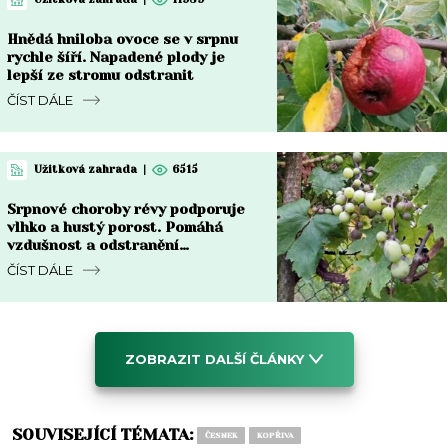
Hnědá hniloba ovoce se v srpnu
rychle šíří. Napadené plody je
lepší ze stromu odstranit
ČÍST DÁLE
Užitková zahrada
|
6515
Srpnové choroby révy podporuje
vlhko a hustý porost. Pomáhá
vzdušnost a odstranění
napadených částí
ČÍST DÁLE
ZOBRAZIT DALŠÍ ČLÁNKY
SOUVISEJÍCÍ TÉMATA:
ČESNEK
KOPŘIVA