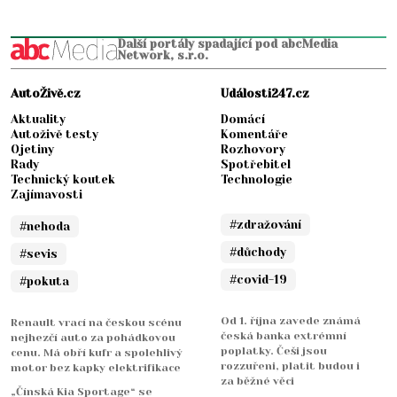
Další portály spadající pod abcMedia
Network, s.r.o.
AutoŽivě.cz
Události247.cz
Aktuality
Domácí
Autoživě testy
Komentáře
Ojetiny
Rozhovory
Rady
Spotřebitel
Technický koutek
Technologie
Zajímavosti
#zdražování
#nehoda
#důchody
#sevis
#covid-19
#pokuta
Od 1. října zavede známá
Renault vrací na českou scénu
česká banka extrémní
nejhezčí auto za pohádkovou
poplatky. Češi jsou
cenu. Má obří kufr a spolehlivý
rozzuřeni, platit budou i
motor bez kapky elektrifikace
za běžné věci
„Čínská Kia Sportage“ se