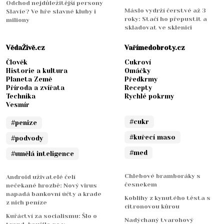
Odchod nejdůležitější persony
Máslo vydrží čerstvé až 3
Slavie? Ve hře slavné kluby i
roky: Stačí ho přepustit a
miliony
skladovat ve sklenici
VědaŽivě.cz
Vařímedobroty.cz
Člověk
Cukroví
Historie a kultura
Omáčky
Planeta Země
Předkrmy
Příroda a zvířata
Recepty
Technika
Rychlé pokrmy
Vesmír
#cukr
#penize
#kuřecí maso
#podvody
#med
#umělá inteligence
Chlebové bramboráky s
Android uživatelé čelí
česnekem
nečekané hrozbě: Nový virus
napadá bankovní účty a krade
Koblihy z kynutého těsta s
z nich peníze
citronovou kůrou
Kuřáctví za socialismu: Šlo o
Nadýchaný tvarohový