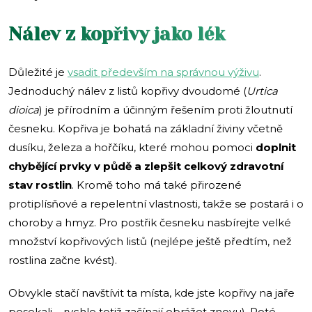
Nálev z kopřivy jako lék
Důležité je
vsadit především na správnou výživu
.
Jednoduchý nálev z listů kopřivy dvoudomé (
Urtica
dioica
) je přírodním a účinným řešením proti žloutnutí
česneku. Kopřiva je bohatá na základní živiny včetně
dusíku, železa a hořčíku, které mohou pomoci
doplnit
chybějící prvky v půdě a zlepšit celkový zdravotní
stav rostlin
. Kromě toho má také přirozené
protiplísňové a repelentní vlastnosti, takže se postará i o
choroby a hmyz. Pro postřik česneku nasbírejte velké
množství kopřivových listů (nejlépe ještě předtím, než
rostlina začne kvést).
Obvykle stačí navštívit ta místa, kde jste kopřivy na jaře
posekali – rychle totiž začínají obrážet znovu). Poté