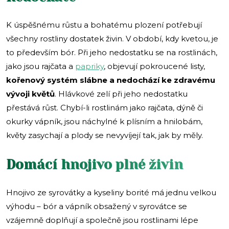
K úspěšnému růstu a bohatému plození potřebují
všechny rostliny dostatek živin. V období, kdy kvetou, je
to především bór. Při jeho nedostatku se na rostlinách,
jako jsou rajčata a
papriky
, objevují pokroucené listy,
kořenový systém slábne a nedochází ke zdravému
vývoji květů
. Hlávkové zelí při jeho nedostatku
přestává růst. Chybí-li rostlinám jako rajčata, dýně či
okurky vápník, jsou náchylné k plísním a hnilobám,
květy zasychají a plody se nevyvíjejí tak, jak by měly.
Domácí hnojivo plné živin
Hnojivo ze syrovátky a kyseliny borité má jednu velkou
výhodu – bór a vápník obsažený v syrovátce se
vzájemně doplňují a společně jsou rostlinami lépe