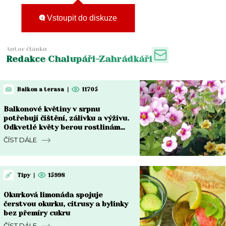
Vstoupit do diskuze
Autor článku
Redakce Chalupáři-Zahrádkáři
Balkon a terasa
|
11705
Balkonové květiny v srpnu
potřebují čištění, zálivku a výživu.
Odkvetlé květy berou rostlinám
sílu
ČÍST DÁLE
Tipy
|
15998
Okurková limonáda spojuje
čerstvou okurku, citrusy a bylinky
bez přemíry cukru
ČÍST DÁLE