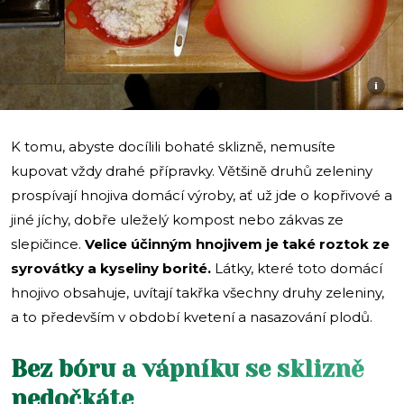
i
K tomu, abyste docílili bohaté sklizně, nemusíte
kupovat vždy drahé přípravky. Většině druhů zeleniny
prospívají hnojiva domácí výroby, ať už jde o kopřivové a
jiné jíchy, dobře uleželý kompost nebo zákvas ze
slepičince.
Velice účinným hnojivem je také roztok ze
syrovátky a kyseliny borité.
Látky, které toto domácí
hnojivo obsahuje, uvítají takřka všechny druhy zeleniny,
a to především v období kvetení a nasazování plodů.
Bez bóru a vápníku se sklizně
nedočkáte