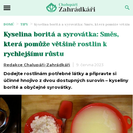
DOMŮ
TIPY
Kyselina boritá a syrovátka: Směs, která pomůže většině 
Kyselina boritá a syrovátka: Směs,
která pomůže většině rostlin k
rychlejšímu růstu
Redakce Chalupáři-Zahrádkáři
9. června 2023
Dodejte rostlinám potřebné látky a připravte si
účinné hnojivo z dvou dostupných surovin – kyseliny
borité a obyčejné syrovátky.