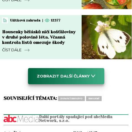
Užitková zahrada
|
12377
Housenky bělásků ničí košťáloviny
v druhé polovině léta. Včasná
kontrola listů omezuje škody
ČÍST DÁLE
ZOBRAZIT DALŠÍ ČLÁNKY
SOUVISEJÍCÍ TÉMATA:
DOMÁCÍ HNOJIVO
HNOJENÍ
Další portály spadající pod abcMedia
Network, s.r.o.