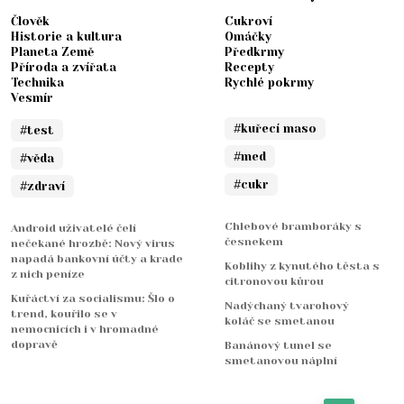
Člověk
Cukroví
Historie a kultura
Omáčky
Planeta Země
Předkrmy
Příroda a zvířata
Recepty
Technika
Rychlé pokrmy
Vesmír
#kuřecí maso
#test
#med
#věda
#cukr
#zdraví
Chlebové bramboráky s
Android uživatelé čelí
česnekem
nečekané hrozbě: Nový virus
napadá bankovní účty a krade
Koblihy z kynutého těsta s
z nich peníze
citronovou kůrou
Kuřáctví za socialismu: Šlo o
Nadýchaný tvarohový
trend, kouřilo se v
koláč se smetanou
nemocnicích i v hromadné
dopravě
Banánový tunel se
smetanovou náplní