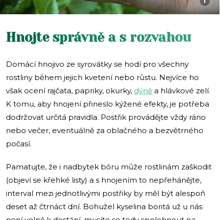
i
Hnojte správně a s rozvahou
Domácí hnojivo ze syrovátky se hodí pro všechny
rostliny během jejich kvetení nebo růstu. Nejvíce ho
však ocení rajčata, papriky, okurky,
dýně
a hlávkové zelí.
K tomu, aby hnojení přineslo kýžené efekty, je potřeba
dodržovat určitá pravidla. Postřik provádějte vždy ráno
nebo večer, eventuálně za oblačného a bezvětrného
počasí.
Pamatujte, že i nadbytek bóru může rostlinám zaškodit
(objeví se křehké listy) a s hnojením to nepřehánějte,
interval mezi jednotlivými postřiky by měl být alespoň
deset až čtrnáct dní. Bohužel kyselina boritá už u nás
není volně k dostání, musíte se tedy spolehnout na