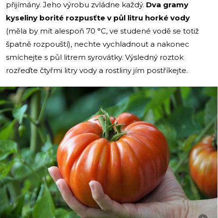
přijímány. Jeho výrobu zvládne každý.
Dva gramy
kyseliny borité rozpusťte v půl litru horké vody
(měla by mít alespoň 70 °C, ve studené vodě se totiž
špatně rozpouští), nechte vychladnout a nakonec
smíchejte s půl litrem syrovátky. Výsledný roztok
rozřeďte čtyřmi litry vody a rostliny jím postříkejte.