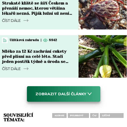
Strakaté klíště se šíří Českem a
přenáší nemoc, kterou většina
lékařů nezná. Piják lužní už není
jen na Moravě
ČÍST DÁLE
Užitková zahrada
|
8842
Mléko za 12 Kč zachrání cukety
před plísní na celé léto. Stačí
jeden postřik týdně a úroda se
zdvojnásobí
ČÍST DÁLE
ZOBRAZIT DALŠÍ ČLÁNKY
SOUVISEJÍCÍ
ALERGIE
BYLINKOVÝ
ČAJ
LÉČIVÉ
TÉMATA:
ČAJ
ROSTLINY