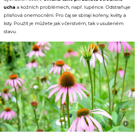
ucha
a kožních problémech, např. lupénce. Odstraňuje
plísňová onemocnění. Pro čaj se sbírají kořeny, květy a
listy. Použít je můžete jak v čerstvém, tak v usušeném
stavu.
i