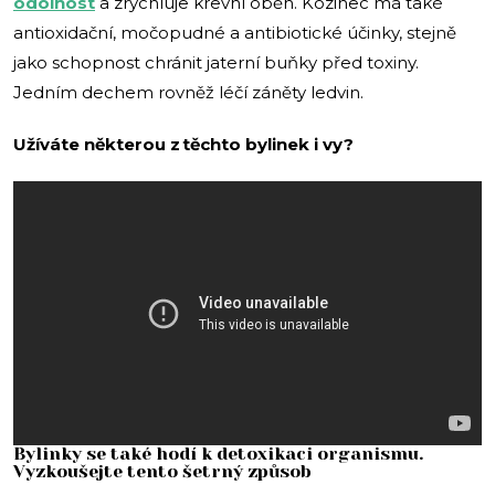
odolnost
a zrychluje krevní oběh. Kozinec má také
antioxidační, močopudné a antibiotické účinky, stejně
jako schopnost chránit jaterní buňky před toxiny.
Jedním dechem rovněž léčí záněty ledvin.
Užíváte některou z těchto bylinek i vy?
Bylinky se také hodí k detoxikaci organismu.
Vyzkoušejte tento šetrný způsob