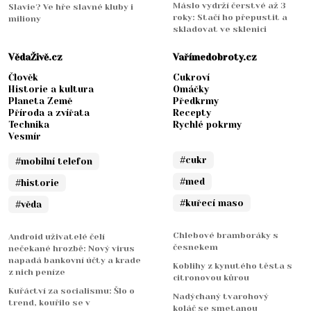
Máslo vydrží čerstvé až 3
Slavie? Ve hře slavné kluby i
roky: Stačí ho přepustit a
miliony
skladovat ve sklenici
VědaŽivě.cz
Vařímedobroty.cz
Člověk
Cukroví
Historie a kultura
Omáčky
Planeta Země
Předkrmy
Příroda a zvířata
Recepty
Technika
Rychlé pokrmy
Vesmír
#cukr
#mobilní telefon
#med
#historie
#kuřecí maso
#věda
Chlebové bramboráky s
Android uživatelé čelí
česnekem
nečekané hrozbě: Nový virus
napadá bankovní účty a krade
Koblihy z kynutého těsta s
z nich peníze
citronovou kůrou
Kuřáctví za socialismu: Šlo o
Nadýchaný tvarohový
trend, kouřilo se v
koláč se smetanou