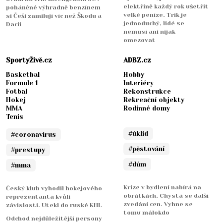
elektřině každý rok ušetřit
poháněné výhradně benzínem
velké peníze. Trik je
si Češi zamilují víc než Škodu a
jednoduchý, lidé se
Dacii
nemusí ani nijak
omezovat
SportyŽivě.cz
ADBZ.cz
Basketbal
Hobby
Formule 1
Interiéry
Fotbal
Rekonstrukce
Hokej
Rekreační objekty
MMA
Rodinné domy
Tenis
#úklid
#coronavirus
#pěstování
#prestupy
#dům
#mma
Krize v bydlení nabírá na
Český klub vyhodil hokejového
obrátkách. Chystá se další
reprezentanta kvůli
zvedání cen. Vyhne se
závislosti. Utekl do ruské KHL
tomu málokdo
Odchod nejdůležitější persony