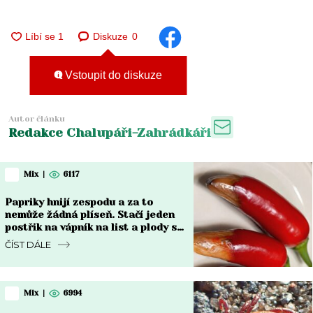
Diskuze
0
Vstoupit do diskuze
Autor článku
Redakce Chalupáři-Zahrádkáři
Mix
|
6117
Papriky hnijí zespodu a za to
nemůže žádná plíseň. Stačí jeden
postřik na vápník na list a plody se
vzpamatují do týdne
ČÍST DÁLE
Mix
|
6994