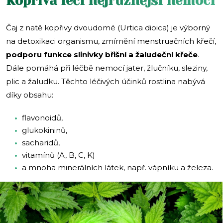
Kopřiva léčí nejrůznější nemoci
Čaj z natě kopřivy dvoudomé (Urtica dioica) je výborný
na detoxikaci organismu, zmírnění menstruačních křečí,
podporu funkce slinivky břišní a žaludeční křeče
.
Dále pomáhá při léčbě nemocí jater, žlučníku, sleziny,
plic a žaludku. Těchto léčivých účinků rostlina nabývá
díky obsahu:
flavonoidů,
glukokininů,
sacharidů,
vitamínů (A, B, C, K)
a mnoha minerálních látek, např. vápníku a železa.