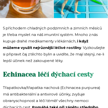
S příchodem chladných podzimních a zimních měsíců
je třeba myslet na náš imunitní systém. Mnoho z nás
kupuje drahé medikamenty v lékárnách,
i když
můžeme využít nejrůznější léčivé rostliny
. Vyzkoušejte
si připravit čaj z těchto bylin a uvidíte, že mají stejný, ne-li
lepší účinek než zakoupené léky.
Echinacea léčí dýchací cesty
Třapatkovka/třapatka nachová (Echinacea purpurea)
má antibakteriální a antivirové účinky, zvyšuje
obranyschopnost a léčí téměř všechny nemoci
dýchacích cest.
Pomáhá také při zánětu středního