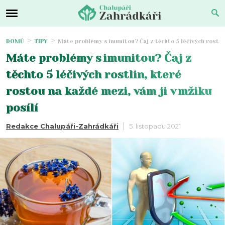
DOMŮ
TIPY
Máte problémy s imunitou? Čaj z těchto 5 léčivých rostlin
Máte problémy s imunitou? Čaj z
těchto 5 léčivých rostlin, které
rostou na každé mezi, vám ji v mžiku
posílí
Redakce Chalupáři-Zahrádkáři
5. listopadu 2021