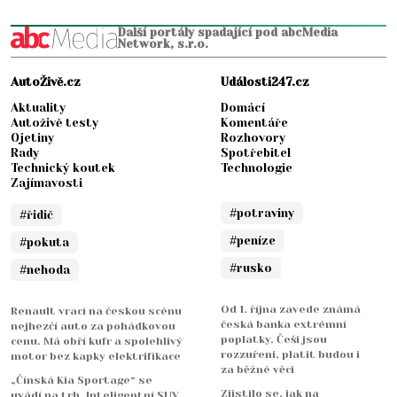
Další portály spadající pod abcMedia
Network, s.r.o.
AutoŽivě.cz
Události247.cz
Aktuality
Domácí
Autoživě testy
Komentáře
Ojetiny
Rozhovory
Rady
Spotřebitel
Technický koutek
Technologie
Zajímavosti
#potraviny
#řidič
#peníze
#pokuta
#rusko
#nehoda
Od 1. října zavede známá
Renault vrací na českou scénu
česká banka extrémní
nejhezčí auto za pohádkovou
poplatky. Češi jsou
cenu. Má obří kufr a spolehlivý
rozzuřeni, platit budou i
motor bez kapky elektrifikace
za běžné věci
„Čínská Kia Sportage“ se
Zjistilo se, jak na
uvádí na trh. Inteligentní SUV