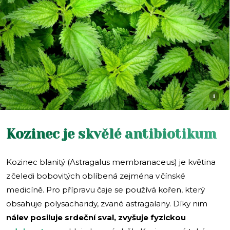
i
Kozinec je skvělé antibiotikum
Kozinec blanitý (Astragalus membranaceus) je květina
z čeledi bobovitých oblíbená zejména v čínské
medicíně. Pro přípravu čaje se používá kořen, který
obsahuje polysacharidy, zvané astragalany. Díky nim
nálev posiluje srdeční sval, zvyšuje fyzickou