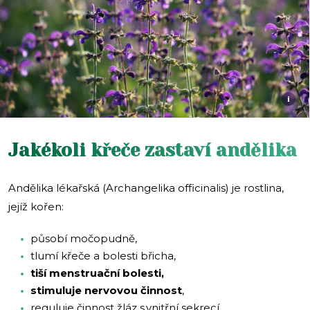
i
Jakékoli křeče zastaví andělika
Andělika lékařská (Archangelika officinalis) je rostlina,
jejíž kořen:
působí močopudně,
tlumí křeče a bolesti břicha,
tiší menstruační bolesti,
stimuluje nervovou činnost
,
reguluje činnost žláz s vnitřní sekrecí