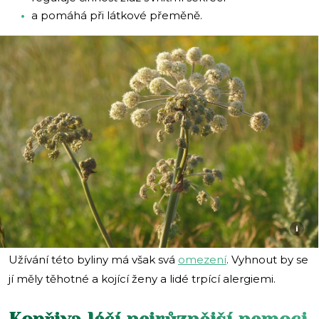
a pomáhá při látkové přeměně.
i
Užívání této byliny má však svá
omezení
. Vyhnout by se
jí měly těhotné a kojící ženy a lidé trpící alergiemi.