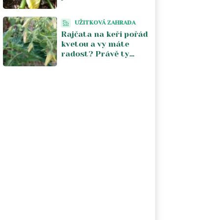
Stačí jeden postřik
týdně a úroda se
UŽITKOVÁ ZAHRADA
zdvojnásobí
Rajčata na keři pořád
kvetou a vy máte
radost? Právě ty
květy vám kradou
úrodu. V srpnu je
musíte zastavit