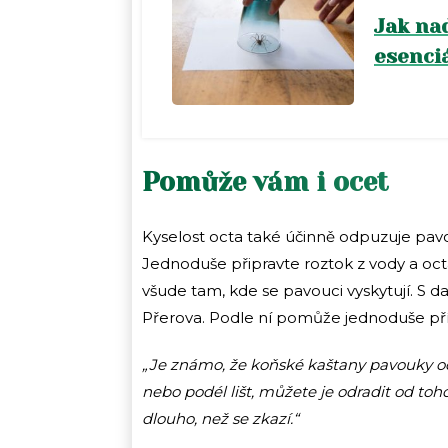
Jak na
esenci
Pomůže vám i ocet
Kyselost octa také účinně odpuzuje pavo
Jednoduše připravte roztok z vody a octa
všude tam, kde se pavouci vyskytují. S d
Přerova. Podle ní pomůže jednoduše pří
„Je známo, že koňské kaštany pavouky od
nebo podél lišt, můžete je odradit od to
dlouho, než se zkazí.“