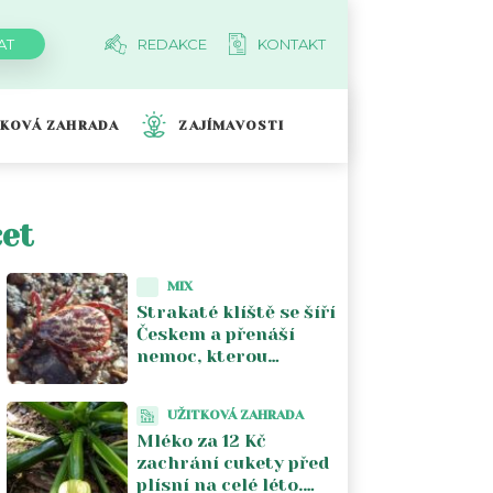
REDAKCE
KONTAKT
TKOVÁ ZAHRADA
ZAJÍMAVOSTI
cet
MIX
Strakaté klíště se šíří
Českem a přenáší
nemoc, kterou
většina lékařů nezná.
Piják lužní už není jen
UŽITKOVÁ ZAHRADA
na Moravě
Mléko za 12 Kč
zachrání cukety před
plísní na celé léto.