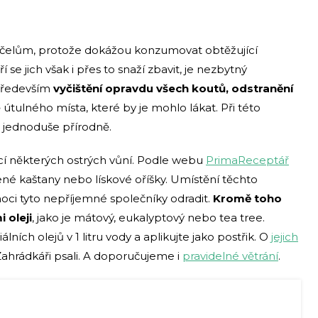
účelům, protože dokážou konzumovat obtěžující
 se jich však i přes to snaží zbavit, je nezbytný
 především
vyčištění opravdu všech koutů, odstranění
tulného místa, které by je mohlo lákat. Při této
to jednoduše přírodně.
ocí některých ostrých vůní. Podle webu
PrimaReceptář
ené kaštany nebo lískové oříšky. Umístění těchto
oci tyto nepříjemné společníky odradit.
Kromě toho
 oleji
, jako je mátový, eukalyptový nebo tea tree.
ích olejů v 1 litru vody a aplikujte jako postřik. O
jejich
ahrádkáři psali. A doporučujeme i
pravidelné větrání
.