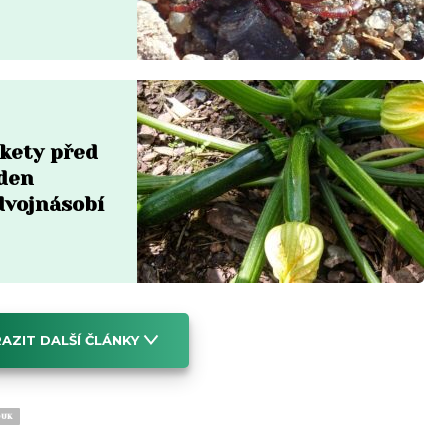
ukety před
eden
dvojnásobí
AZIT DALŠÍ ČLÁNKY
OUK