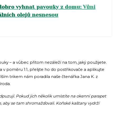
dobro vyhnat pavouky z domu: Vůni
álních olejů nesnesou
uky – a vůbec přitom nezáleží na tom, jaký použijete.
 v poměru 1:1, přelijte ho do postřikovače a aplikujte
alším trikem nám poradila naše čtenářka Jana K. z
roda.
puzují. Pokud jich několik umístíte na okenní parapet
ho, aby se tam shromažďovali. Koňské kaštany vydrží