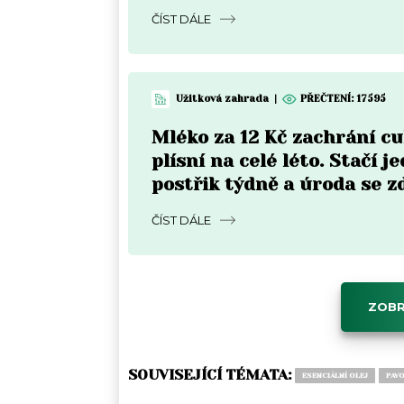
Moravě
ČÍST DÁLE
Užitková zahrada
|
PŘEČTENÍ:
17595
Mléko za 12 Kč zachrání c
plísní na celé léto. Stačí j
postřik týdně a úroda se z
ČÍST DÁLE
ZOBR
SOUVISEJÍCÍ TÉMATA:
ESENCIÁLNÍ OLEJ
PAV