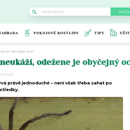
ZAHRADA
POKOJOVÉ ROSTLINY
TIPY
UŽI
ene je obyčejný ocet
neukáží, odežene je obyčejný o
nce 2023
vá právě jednoduché – není však třeba sahat po
ostředky.