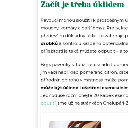
Začít je třeba úklidem
Pavouci mohou sloužit i k prospěšným 
mouchy, komáry a další hmyz. Pro ty, kteří
především důkladný úklid. To zahrnuje
drobků
a kontrolu každého potenciálně ú
příležitosti je také můžete odpudit – a 
Boj s pavouky si totiž lze usnadnit pom
jim vadí například pomeranč, citron, drc
přírodnin do rohů v místnosti může pom
může být účinné i ošetření esenciálními
Jednoduše rozmíchejte 20 kapek esenciáln
použití
jsme už na stránkách Chalupáři-Z