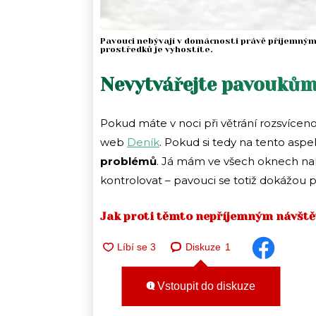
Pavouci nebývají v domácnosti právě příjemnými
prostředků je vyhostíte.
Nevytvářejte pavouků
Pokud máte v noci při větrání rozsvícen
web
Deník
. Pokud si tedy na tento as
problémů
. Já mám ve všech oknech nal
kontrolovat – pavouci se totiž dokážou p
Jak proti těmto nepříjemným návště
Diskuze
1
Vstoupit do diskuze