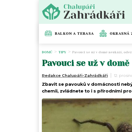
BALKON A TERASA
OKRASNÁ 
DOMŮ
TIPY
Pavouci se už v domě neukáží, odež
Pavouci se už v domě 
Redakce Chalupáři-Zahrádkáři
12. prosi
Zbavit se pavouků v domácnosti nebý
chemii, zvládnete to i s přírodními pr