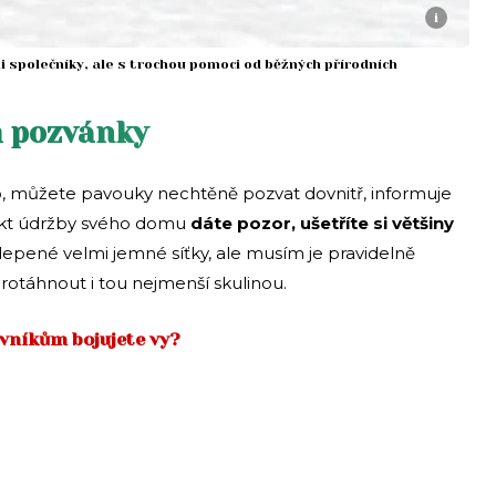
i
 společníky, ale s trochou pomoci od běžných přírodních
m pozvánky
o, můžete pavouky nechtěně pozvat dovnitř, informuje
pekt údržby svého domu
dáte pozor, ušetříte si většiny
epené velmi jemné síťky, ale musím je pravidelně
rotáhnout i tou nejmenší skulinou.
vníkům bojujete vy?