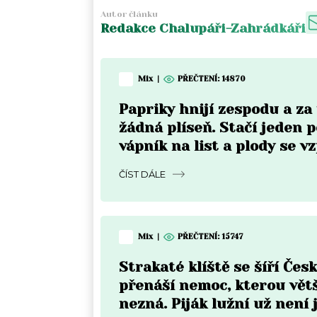
Autor článku
Redakce Chalupáři-Zahrádkáři
Mix
|
PŘEČTENÍ:
14870
Papriky hnijí zespodu a z
žádná plíseň. Stačí jeden p
vápník na list a plody se v
do týdne
ČÍST DÁLE
Mix
|
PŘEČTENÍ:
15747
Strakaté klíště se šíří Čes
přenáší nemoc, kterou vět
nezná. Piják lužní už není 