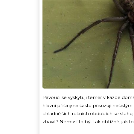
Pavouci se vyskytují téměř v každé domá
hlavní příčiny se často přisuzují neči
chladnějších ročních obdobích se stahují 
zbavit? Nemusí to být tak obtížné, jak t