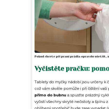
Pokud chcete při praní prádla opravdu ušetřit,
Vyčistěte pračku: pom
Tablety do myčky nádobí jsou určeny k č
což vám skvěle pomůže i při čištění vaší 
přímo do bubnu
a spusťte prázdný cyklu
vyčistí všechny skryté nečistoty a špínu z
oblíbený spotřebič bude zase vypadat (a