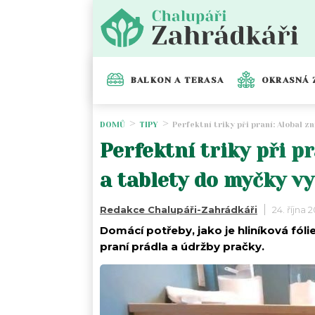
BALKON A TERASA
OKRASNÁ 
DOMŮ
TIPY
Perfektní triky při praní: Alobal z
Perfektní triky při pr
a tablety do myčky vy
Redakce Chalupáři-Zahrádkáři
24. října 
Domácí potřeby, jako je hliníková fól
praní prádla a údržby pračky.