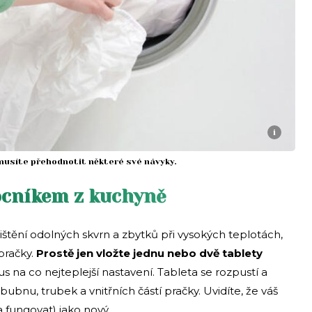
i
 musíte přehodnotit některé své návyky.
ocníkem z kuchyně
ištění odolných skvrn a zbytků při vysokých teplotách,
pračky.
Prostě jen vložte jednu nebo dvě tablety
s na co nejteplejší nastavení. Tableta se rozpustí a
 bubnu, trubek a vnitřních částí pračky. Uvidíte, že váš
 fungovat) jako nový.