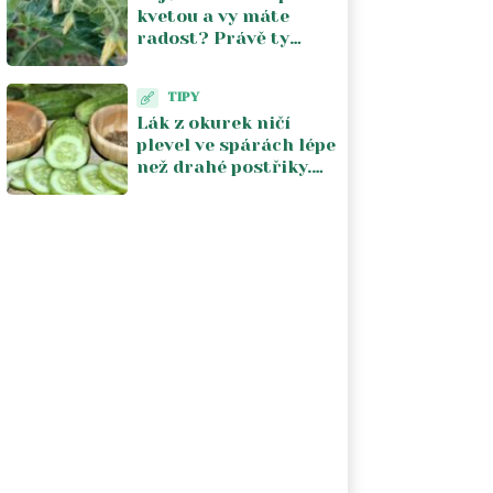
kvetou a vy máte
radost? Právě ty
květy vám kradou
úrodu. V srpnu je
TIPY
musíte zastavit
Lák z okurek ničí
plevel ve spárách lépe
než drahé postřiky.
Na záhon ho ale
nesmíte pustit, zničí i
kořeny