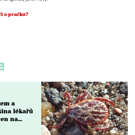
či o pračku?
kem a
šina lékařů
jen na