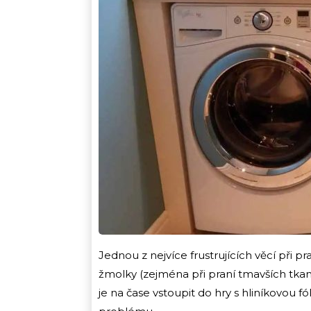
Jednou z nejvíce frustrujících věcí při pran
žmolky (zejména při praní tmavších tka
je na čase vstoupit do hry s hliníkovou