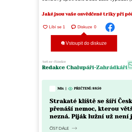
Jaké jsou vaše osvědčené triky při pé
Diskuze
0
Vstoupit do diskuze
Autor článku
Redakce Chalupáři-Zahrádkáři
Mix
|
PŘEČTENÍ:
8850
Strakaté klíště se šíří Čes
přenáší nemoc, kterou vět
nezná. Piják lužní už není 
Moravě
ČÍST DÁLE