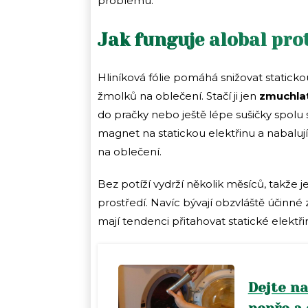
problému.
Jak funguje alobal pro
Hliníková fólie pomáhá snižovat statickou
žmolků na oblečení. Stačí ji jen
zmuchlat
do pračky nebo ještě lépe sušičky spolu 
magnet na statickou elektřinu a nabalují
na oblečení.
Bez potíží vydrží několik měsíců, takže
prostředí. Navíc bývají obzvláště účinné 
mají tendenci přitahovat statické elektři
Dejte na