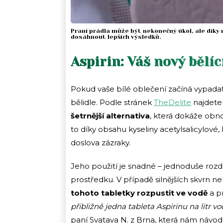
Praní prádla může být nekonečný úkol, ale díky
dosáhnout lepších výsledků.
Aspirin: Váš nový bělíc
Pokud vaše bílé oblečení začíná vypadat
bělidle. Podle stránek
TheDe
l
ite
najdete 
šetrnější alternativa
, která dokáže obnov
to díky obsahu kyseliny acetylsalicylové,
doslova zázraky.
Jeho použití je snadné – jednoduše rozdr
prostředku. V případě silnějších skvrn n
tohoto tabletky rozpustit ve vodě
a p
přibližně jedna tableta Aspirinu na litr v
paní Svatava N. z Brna, která nám návo