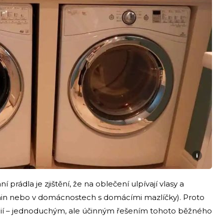
i
í prádla je zjištění, že na oblečení ulpívají vlasy a
nin nebo v domácnostech s domácími mazlíčky). Proto
 fólií – jednoduchým, ale účinným řešením tohoto běžného