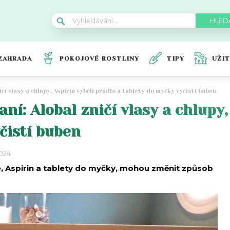
ZAHRADA
POKOJOVÉ ROSTLINY
TIPY
UŽI
ničí vlasy a chlupy, Aspirin vybělí prádlo a tablety do myčky vyčistí buben
aní: Alobal zničí vlasy a chlupy
čistí buben
2024
ie, Aspirin a tablety do myčky, mohou změnit způsob