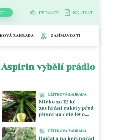
REDAKCE
KONTAKT
TKOVÁ ZAHRADA
ZAJÍMAVOSTI
, Aspirin vybělí prádlo
UŽITKOVÁ ZAHRADA
Mléko za 12 Kč
zachrání cukety před
plísní na celé léto.
Stačí jeden postřik
týdně a úroda se
UŽITKOVÁ ZAHRADA
zdvojnásobí
Rajčata na keři pořád