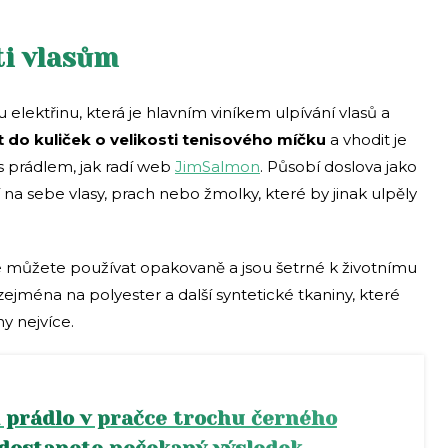
ti vlasům
 elektřinu, která je hlavním viníkem ulpívání vlasů a
 do kuliček o velikosti tenisového míčku
a vhodit je
s prádlem, jak radí web
JimSalmon
. Působí doslova jako
 na sebe vlasy, prach nebo žmolky, které by jinak ulpěly
 je můžete používat opakovaně a jsou šetrné k životnímu
zejména na polyester a další syntetické tkaniny, které
ny nejvíce.
 prádlo v pračce trochu černého