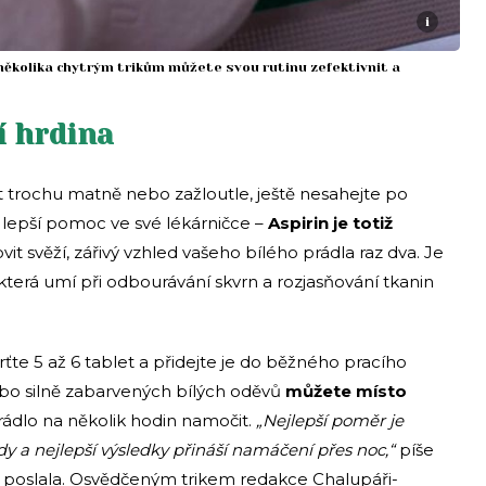
i
 několika chytrým trikům můžete svou rutinu zefektivnit a
í hrdina
 trochu matně nebo zažloutle, ještě nesahejte po
lepší pomoc ve své lékárničce –
Aspirin je totiž
it svěží, zářivý vzhled vašeho bílého prádla raz dva. Je
 která umí při odbourávání skvrn a rozjasňování tkanin
ťte 5 až 6 tablet a přidejte je do běžného pracího
ebo silně zabarvených bílých oděvů
můžete místo
rádlo na několik hodin namočit.
„Nejlepší poměr je
ody a nejlepší výsledky přináší namáčení přes noc,“
píše
d poslala. Osvědčeným trikem redakce Chalupáři-