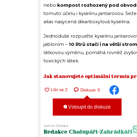
nebo
kompost rozhozený pod obvod
tomuto účelu i kyselinu jantarovou. Sežen
alias nasycená dikarboxylová kyselina.
Jednoduše rozpusťte kyselinu jantarovou (
jabloním –
10 litrů stačí i na větší stro
látkovou výměnu, pomáhá rovněž zvyšovat
toxických látek.
Jak stanovujete optimální termín pro
Diskuze
0
Vstoupit do diskuze
Autor článku
Redakce Chalupáři-Zahrádkáři