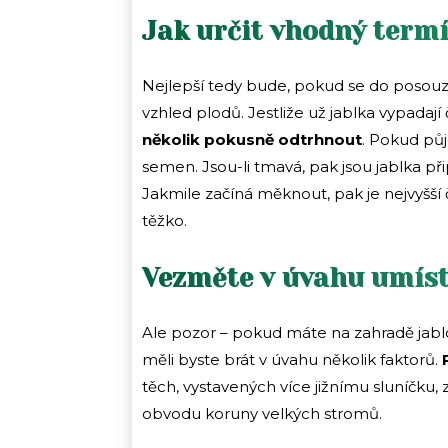
Jak určit vhodný term
Nejlepší tedy bude, pokud se do posouze
vzhled plodů. Jestliže už jablka vypadají
několik pokusně odtrhnout
. Pokud půj
semen. Jsou-li tmavá, pak jsou jablka při
Jakmile začíná měknout, pak je nejvyšší ča
těžko.
Vezměte v úvahu umís
Ale pozor – pokud máte na zahradě jabl
měli byste brát v úvahu několik faktorů.
těch, vystavených více jižnímu sluníčku, z
obvodu koruny velkých stromů.