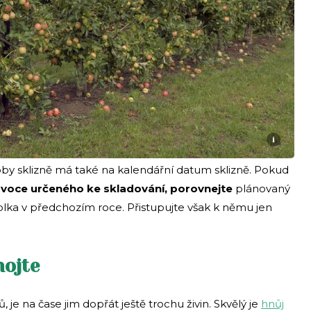
i
oby sklizně má také na kalendářní datum sklizně. Pokud
 ovoce určeného ke skladování, porovnejte
plánovaný
ablka v předchozím roce. Přistupujte však k němu jen
nojte
je na čase jim dopřát ještě trochu živin. Skvělý je
hnůj