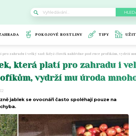
ZAHRADA
POKOJOVÉ ROSTLINY
TIPY
UŽI
atí pro zahradu i velký sad: Když člověk nahlédne pod ruce profíkům, vydrží 
ek, která platí pro zahradu i ve
ofíkům, vydrží mu úroda mnoho
022
izně jablek se ovocnáři často spoléhají pouze na
 chyba.