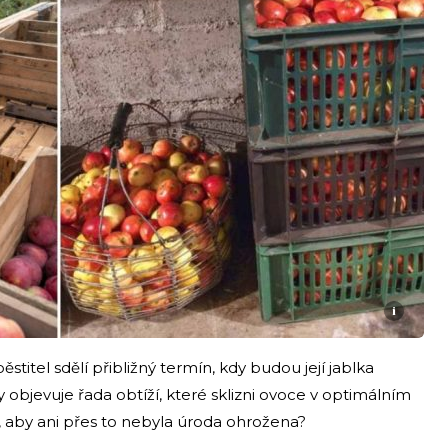
i
titel sdělí přibližný termín, kdy budou její jablka
y objevuje řada obtíží, které sklizni ovoce v optimálním
t, aby ani přes to nebyla úroda ohrožena?