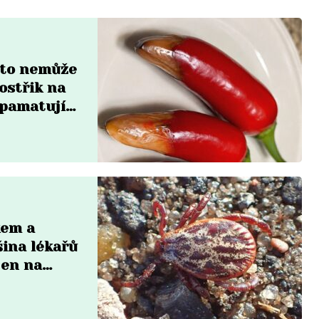
a to nemůže
ostřik na
zpamatují
kem a
šina lékařů
jen na