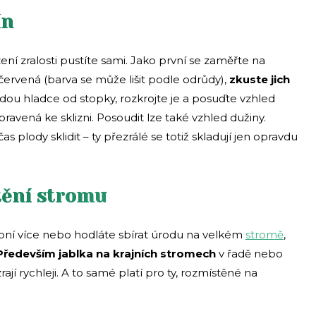
ín
ní zralosti pustíte sami. Jako první se zaměřte na
 červená (barva se může lišit podle odrůdy),
zkuste jich
dou hladce od stopky, rozkrojte je a posuďte vzhled
pravená ke sklizni. Posoudit lze také vzhled dužiny.
s plody sklidit – ty přezrálé se totiž skladují jen opravdu
tění stromu
oní více nebo hodláte sbírat úrodu na velkém
stromě
,
Především jablka na krajních stromech
v řadě nebo
rají rychleji. A to samé platí pro ty, rozmístěné na