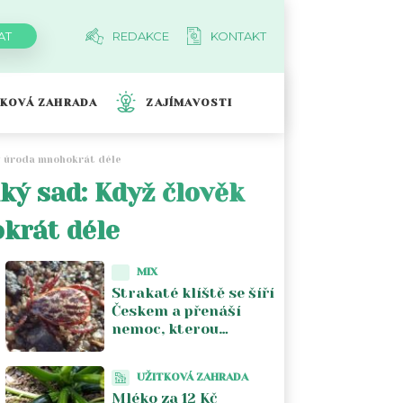
REDAKCE
KONTAKT
TKOVÁ ZAHRADA
ZAJÍMAVOSTI
mu úroda mnohokrát déle
lký sad: Když člověk
krát déle
MIX
Strakaté klíště se šíří
Českem a přenáší
nemoc, kterou
většina lékařů nezná.
Piják lužní už není jen
UŽITKOVÁ ZAHRADA
na Moravě
Mléko za 12 Kč