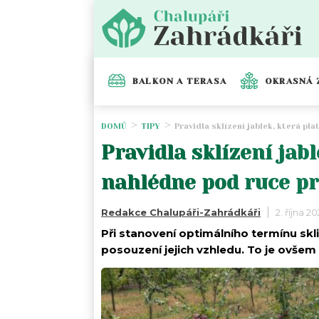
BALKON A TERASA
OKRASNÁ 
DOMŮ
TIPY
Pravidla sklízení jablek, která pl
Pravidla sklízení jabl
nahlédne pod ruce pr
Redakce Chalupáři-Zahrádkáři
2. října 2
Při stanovení optimálního termínu skl
posouzení jejich vzhledu. To je ovšem