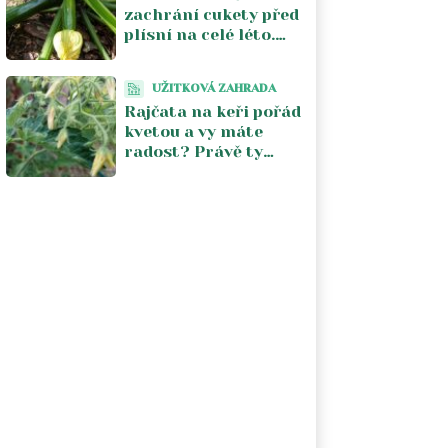
zachrání cukety před
plísní na celé léto.
Stačí jeden postřik
týdně a úroda se
UŽITKOVÁ ZAHRADA
zdvojnásobí
Rajčata na keři pořád
kvetou a vy máte
radost? Právě ty
květy vám kradou
úrodu. V srpnu je
musíte zastavit