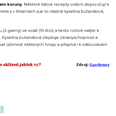
em koruny
. Některé lidové recepty ovšem doporučují k
ete ji v lékárnách a je to vlastně kyselina butandiová,
2 gramy) ve vodě (10 litrů) a tento roztok nalijte k
m
. Kyselina butandiová zlepšuje obranyschopnost a
 účinnost některých hnojiv a přispívá i k odbourávání
 sklizeň jablek vy?
Zdroj:
Gardener