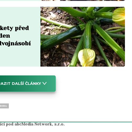
ukety před
eden
dvojnásobí
AZIT DALŠÍ ČLÁNKY
RODA
jící pod abcMedia Network, s.r.o.