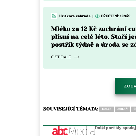
Užitková zahrada
|
PŘEČTENÍ:
12859
Mléko za 12 Kč zachrání c
plísní na celé léto. Stačí j
postřik týdně a úroda se z
ČÍST DÁLE
ZOBR
SOUVISEJÍCÍ TÉMATA:
JABLKO
JABLOŇ
Ú
Další portály spada