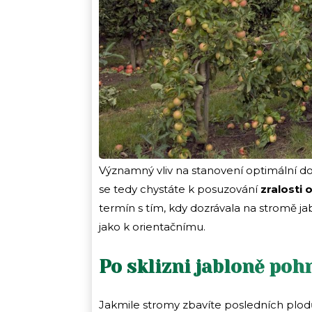
Významný vliv na stanovení optimální d
se tedy chystáte k posuzování
zralosti
termín s tím, kdy dozrávala na stromě j
jako k orientačnímu.
Po sklizni jabloně poh
Jakmile stromy zbavíte posledních plodů, 