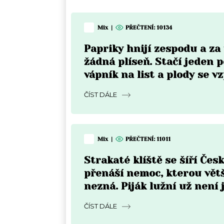
Mix
|
PŘEČTENÍ:
10134
Papriky hnijí zespodu a z
žádná plíseň. Stačí jeden p
vápník na list a plody se v
do týdne
ČÍST DÁLE
Mix
|
PŘEČTENÍ:
11011
Strakaté klíště se šíří Čes
přenáší nemoc, kterou vět
nezná. Piják lužní už není 
Moravě
ČÍST DÁLE