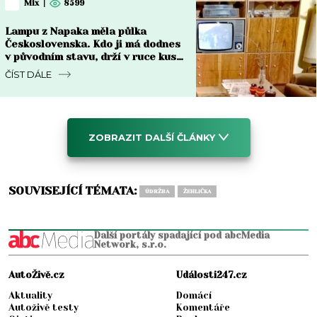
Mix
|
8599
Lampu z Napaka měla půlka
Československa. Kdo ji má dodnes
v původním stavu, drží v ruce kus
za 8 000 Kč i víc
ČÍST DÁLE
ZOBRAZIT DALŠÍ ČLÁNKY
SOUVISEJÍCÍ TÉMATA:
ÚDRŽBA
ŽEHLIČKA
Další portály spadající pod abcMedia
Network, s.r.o.
AutoŽivě.cz
Události247.cz
Aktuality
Domácí
Autoživě testy
Komentáře