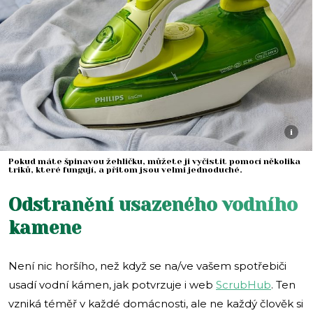
i
Pokud máte špinavou žehličku, můžete ji vyčistit pomocí několika
triků, které fungují, a přitom jsou velmi jednoduché.
Odstranění usazeného vodního
kamene
Není nic horšího, než když se na/ve vašem spotřebiči
usadí vodní kámen, jak potvrzuje i web
ScrubHub
. Ten
vzniká téměř v každé domácnosti, ale ne každý člověk si