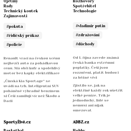
Ojetiny
Rozhovory
Rady
Spotřebitel
Technický koutek
Technologie
Zajímavosti
#vladimir putin
#pokuta
#zdražování
#řidičský průkaz
#důchody
#policie
Od 1. října zavede známá
Renault vrací na českou scénu
česká banka extrémní
nejhezčí auto za pohádkovou
poplatky. Češi jsou
cenu. Má obří kufr a spolehlivý
rozzuřeni, platit budou i
motor bez kapky elektrifikace
za běžné věci
„Čínská Kia Sportage“ se
Zjistilo se, jak na
uvádí na trh. Inteligentní SUV
elektřině každý rok ušetřit
poháněné výhradně benzínem
velké peníze. Trik je
si Češi zamilují víc než Škodu a
jednoduchý, lidé se
Dacii
nemusí ani nijak
omezovat
SportyŽivě.cz
ADBZ.cz
Basketbal
Hobby