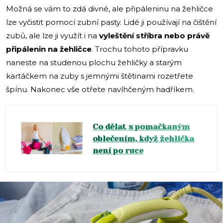
Možná se vám to zdá divné, ale připáleninu na žehličce
lze vyčistit pomocí zubní pasty. Lidé ji používají na čištění
zubů, ale lze ji využít i na
vyleštění stříbra nebo právě
připálenin na žehličce
. Trochu tohoto přípravku
naneste na studenou plochu žehličky a starým
kartáčkem na zuby s jemnými štětinami rozetřete
špínu. Nakonec vše otřete navlhčeným hadříkem.
Co dělat s pomačkaným
oblečením, když žehlička
není po ruce