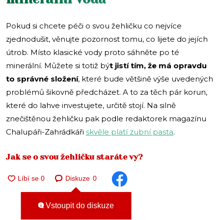
Pokud si chcete péči o svou žehličku co nejvíce
zjednodušit, věnujte pozornost tomu, co lijete do jejích
útrob. Místo klasické vody proto sáhněte po té
minerální. Můžete si totiž bý
t jistí tím, že má opravdu
to správné složení
, které bude většině výše uvedených
problémů šikovně předcházet. A to za těch pár korun,
které do lahve investujete, určitě stojí. Na silně
znečištěnou žehličku pak podle redaktorek magazínu
Chalupáři-Zahrádkáři
skvěle platí zubní pasta
.
Jak se o svou žehličku staráte vy?
Diskuze
0
Vstoupit do diskuze