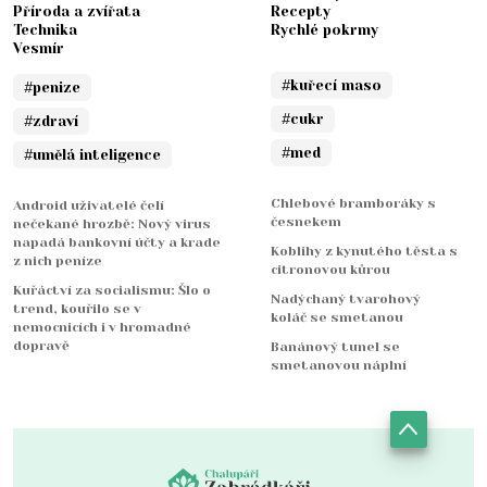
Příroda a zvířata
Recepty
Technika
Rychlé pokrmy
Vesmír
#kuřecí maso
#penize
#cukr
#zdraví
#med
#umělá inteligence
Chlebové bramboráky s
Android uživatelé čelí
česnekem
nečekané hrozbě: Nový virus
napadá bankovní účty a krade
Koblihy z kynutého těsta s
z nich peníze
citronovou kůrou
Kuřáctví za socialismu: Šlo o
Nadýchaný tvarohový
trend, kouřilo se v
koláč se smetanou
nemocnicích i v hromadné
dopravě
Banánový tunel se
smetanovou náplní