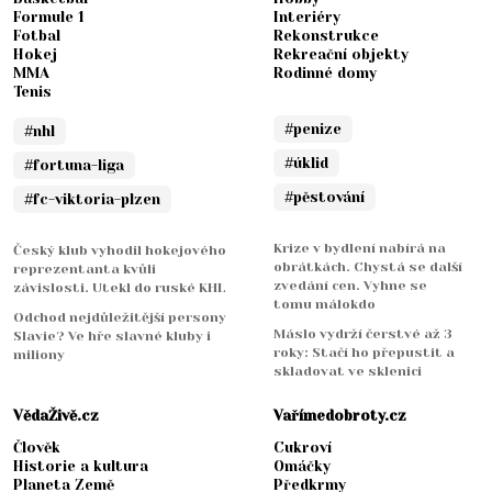
Formule 1
Interiéry
Fotbal
Rekonstrukce
Hokej
Rekreační objekty
MMA
Rodinné domy
Tenis
#penize
#nhl
#úklid
#fortuna-liga
#pěstování
#fc-viktoria-plzen
Krize v bydlení nabírá na
Český klub vyhodil hokejového
obrátkách. Chystá se další
reprezentanta kvůli
zvedání cen. Vyhne se
závislosti. Utekl do ruské KHL
tomu málokdo
Odchod nejdůležitější persony
Máslo vydrží čerstvé až 3
Slavie? Ve hře slavné kluby i
roky: Stačí ho přepustit a
miliony
skladovat ve sklenici
VědaŽivě.cz
Vařímedobroty.cz
Člověk
Cukroví
Historie a kultura
Omáčky
Planeta Země
Předkrmy