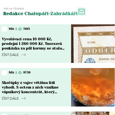
Autor článku
Redakce Chalupáři-Zahrádkáři
Mix
|
7463
Vyvolávací cena 10 000 Kč,
prodejní 1 260 000 Kč. Tuzexová
poukázka za půl koruny se stala
nejdražším bonem v české historii
ČÍST DÁLE
Mix
|
9738
Skořápky z vajec většina lidí
vyhodí. S octem z nich vznikne
vápníkový koncentrát, který
chřadnoucím rostlinám vrátí sílu
ČÍST DÁLE