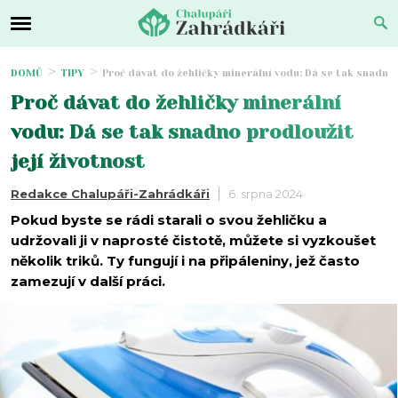
DOMŮ
TIPY
Proč dávat do žehličky minerální vodu: Dá se tak snadno 
Proč dávat do žehličky minerální
vodu: Dá se tak snadno prodloužit
její životnost
Redakce Chalupáři-Zahrádkáři
6. srpna 2024
Pokud byste se rádi starali o svou žehličku a
udržovali ji v naprosté čistotě, můžete si vyzkoušet
několik triků. Ty fungují i na připáleniny, jež často
zamezují v další práci.