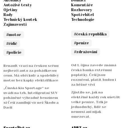
Aktuality
Domácí
Autoživě testy
Komentáře
Ojetiny
Rozhovory
Rady
Spotřebitel
Technický koutek
Technologie
Zajímavosti
#česká republika
#motor
#peníze
#řidič
#zdražování
#policie
Od 1. října zavede známá
Renault vrací na českou scénu
česká banka extrémní
nejhezčí auto za pohádkovou
poplatky. Češi jsou
cenu. Má obří kufr a spolehlivý
rozzuřeni, platit budou i
motor bez kapky elektrifikace
za běžné věci
„Čínská Kia Sportage“ se
Zjistilo se, jak na
uvádí na trh. Inteligentní SUV
elektřině každý rok ušetřit
poháněné výhradně benzínem
velké peníze. Trik je
si Češi zamilují víc než Škodu a
jednoduchý, lidé se
Dacii
nemusí ani nijak
omezovat