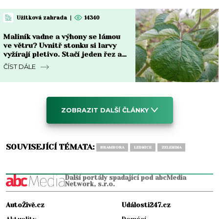
Užitková zahrada
|
14340
Maliník vadne a výhony se lámou
ve větru? Uvnitř stonku si larvy
vyžírají pletivo. Stačí jeden řez a
česnek
ČÍST DÁLE
ZOBRAZIT DALŠÍ ČLÁNKY
SOUVISEJÍCÍ TÉMATA:
BRAMBORA
LEDNICE
ZELENINA
Další portály spadající pod abcMedia
Network, s.r.o.
AutoŽivě.cz
Události247.cz