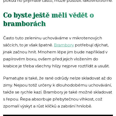
pokud ho přijímáte často, může působit rakovinotvorně.
Co byste ještě měli vědět o
bramborách
Často tuto zeleninu uchováváme v mikrotenových
sáčcích, to je však špatně.
Brambory
potřebují dýchat,
jinak začnou hnít. Mnohem lépe jim bude například v
papírovém boxu, ovšem před jejich vložením do
krabice je třeba všechny hlízy nejprve roztřídit a usušit.
Pamatujte si také, že rané odrůdy nelze skladovat až do
zimy. Nejsou totiž určeny k dlouhodobému uchovávání,
takže se rychle kazí. Brambory je také možné skladovat
s řepou. Řepa absorbuje přebytečnou vlhkost, což
zpomalí výskyt a růst klíčků a zabrání hnilobě.