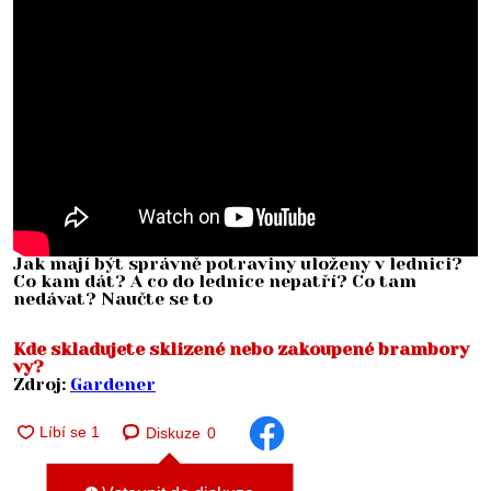
Jak mají být správně potraviny uloženy v lednici?
Co kam dát? A co do lednice nepatří? Co tam
nedávat? Naučte se to
Kde skladujete sklizené nebo zakoupené brambory
vy?
Zdroj:
Gardener
Diskuze
0