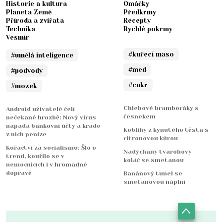
Historie a kultura
Omáčky
Planeta Země
Předkrmy
Příroda a zvířata
Recepty
Technika
Rychlé pokrmy
Vesmír
#kuřecí maso
#umělá inteligence
#med
#podvody
#cukr
#mozek
Chlebové bramboráky s
Android uživatelé čelí
česnekem
nečekané hrozbě: Nový virus
napadá bankovní účty a krade
Koblihy z kynutého těsta s
z nich peníze
citronovou kůrou
Kuřáctví za socialismu: Šlo o
Nadýchaný tvarohový
trend, kouřilo se v
koláč se smetanou
nemocnicích i v hromadné
dopravě
Banánový tunel se
smetanovou náplní