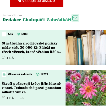
Vstoupit do diskuze
Autor článku
Redakce Chalupáři-Zahrádkáři
Mix
|
8969
Stará kniha z rodičovské poličky
může stát 30 000 Kč. Záleží na
třech věcech, které většina lidí ani
nekontroluje
ČÍST DÁLE
Okrasná zahrada
|
12271
Škvoři poškozují květy jiřin hlavně
v noci. Jednoduché pasti pomohou
odhalit viníka
ČÍST DÁLE