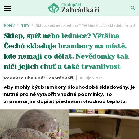
DOMŮ
TIPY
Sklep, spíž nebo lednice? Většina Čechů skladuje brambor
Sklep, spíž nebo lednice? Většina
Čechů skladuje brambory na místě,
kde nemají co dělat. Nevědomky tak
ničí jejich chuť a také trvanlivost
Redakce Chalupáři-Zahrádkáři
18. října 2022
Aby mohly být brambory dlouhodobě skladovány, je
nutné pro ně vytvořit vhodné podmínky. To
znamená jim dopřát především vhodnou teplotu.