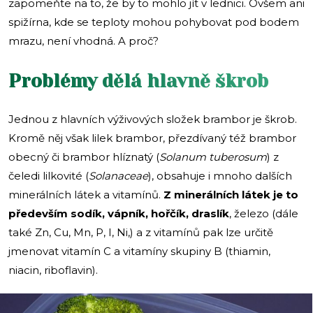
zapomeňte na to, že by to mohlo jít v lednici. Ovšem ani
spižírna, kde se teploty mohou pohybovat pod bodem
mrazu, není vhodná. A proč?
Problémy dělá hlavně škrob
Jednou z hlavních výživových složek brambor je škrob.
Kromě něj však lilek brambor, přezdívaný též brambor
obecný či brambor hlíznatý (
Solanum tuberosum
) z
čeledi lilkovité (
Solanaceae
), obsahuje i mnoho dalších
minerálních látek a vitamínů.
Z minerálních látek je to
především sodík, vápník, hořčík, draslík
, železo (dále
také Zn, Cu, Mn, P, I, Ni,) a z vitamínů pak lze určitě
jmenovat vitamín C a vitamíny skupiny B (thiamin,
niacin, riboflavin).