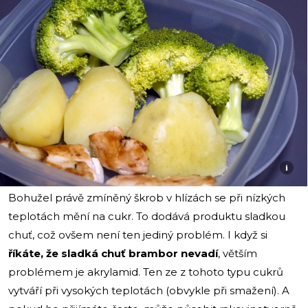
i
Bohužel právě zmíněný škrob v hlízách se při nízkých
teplotách mění na cukr. To dodává produktu sladkou
chuť, což ovšem není ten jediný problém. I když si
říkáte, že
sladká chuť brambor nevadí
, větším
problémem je akrylamid. Ten ze z tohoto typu cukrů
vytváří při vysokých teplotách (obvykle při smažení). A