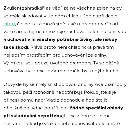
Zkušení zahrádkáři asi vědí, že ne všechna zelenina by
se měla skladovat v úplném chladu. Jde například o
cibuli
, česnek a samozřejmě také o brambory. Chlad
vám samozřejmě umožňuje zachovat zeleninu čerstvou
a
uchovat v ní všechny potřebné živiny, ale někdy
také škodí
. Právě proto není chladnička právě tím
nejlepším prostředím pro uchovávání zeleniny.
Výjimkou jsou pouze uvařené brambory. Ty se běžně
uchovávají v lednici, ovšem nemělo by to být dlouho.
Obvykle by se měly sníst do dvou dnů. Syrové brambory
takovou péči rozhodně nepotřebují. Pokud jste si je
přinesli domů například z obchodu a hodláte je
přibližně do týdne použít, pak
žádné speciální ohledy
při skladování nepotřebují
– nic zlého se s nimi
nestane. Pokud je však chcete uchovávat déle, určitě