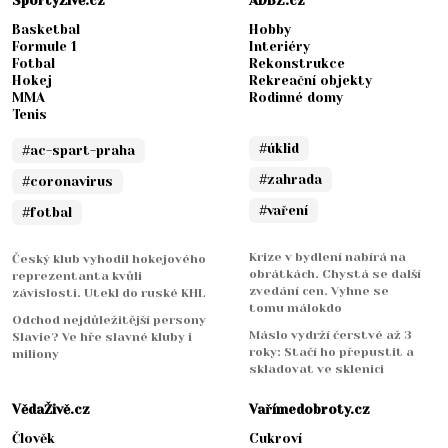
SportyŽivě.cz
ADBZ.cz
Basketbal
Hobby
Formule 1
Interiéry
Fotbal
Rekonstrukce
Hokej
Rekreační objekty
MMA
Rodinné domy
Tenis
#úklid
#ac-spart-praha
#zahrada
#coronavirus
#vaření
#fotbal
Krize v bydlení nabírá na
Český klub vyhodil hokejového
obrátkách. Chystá se další
reprezentanta kvůli
zvedání cen. Vyhne se
závislosti. Utekl do ruské KHL
tomu málokdo
Odchod nejdůležitější persony
Máslo vydrží čerstvé až 3
Slavie? Ve hře slavné kluby i
roky: Stačí ho přepustit a
miliony
skladovat ve sklenici
VědaŽivě.cz
Vařímedobroty.cz
Člověk
Cukroví