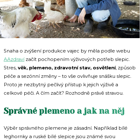
i
Snaha o zvýšení produkce vajec by měla podle webu
AAzdraví
začít pochopením výživových potřeb slepic.
Stres,
věk, plemeno, zdravotní stav, osvětlení
, způsob
péče a sezónní změny – to vše ovlivňuje snášku slepic.
Proto je nezbytný pečlivý přístup k jejich výživě a
celkové péči. A čím začít? Rozhodně právě stravou.
Správné plemeno a jak na něj
Výběr správného plemene je zásadní. Například bílé
leghornky a ruské bílé slepice jsou známé svou