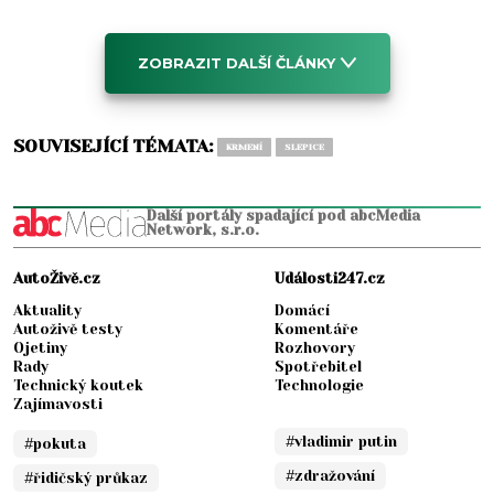
ZOBRAZIT DALŠÍ ČLÁNKY
SOUVISEJÍCÍ TÉMATA:
KRMENÍ
SLEPICE
Další portály spadající pod abcMedia
Network, s.r.o.
AutoŽivě.cz
Události247.cz
Aktuality
Domácí
Autoživě testy
Komentáře
Ojetiny
Rozhovory
Rady
Spotřebitel
Technický koutek
Technologie
Zajímavosti
#vladimir putin
#pokuta
#zdražování
#řidičský průkaz