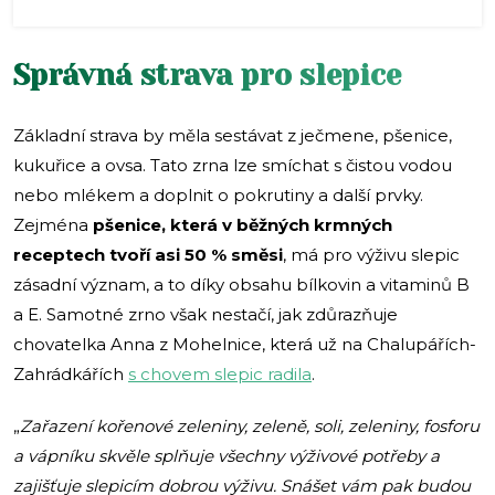
Správná strava pro slepice
Základní strava by měla sestávat z ječmene, pšenice,
kukuřice a ovsa. Tato zrna lze smíchat s čistou vodou
nebo mlékem a doplnit o pokrutiny a další prvky.
Zejména
pšenice, která v běžných krmných
receptech tvoří asi 50 % směsi
, má pro výživu slepic
zásadní význam, a to díky obsahu bílkovin a vitaminů B
a E. Samotné zrno však nestačí, jak zdůrazňuje
chovatelka Anna z Mohelnice, která už na Chalupářích-
Zahrádkářích
s chovem slepic radila
.
„
Zařazení kořenové zeleniny, zeleně, soli, zeleniny, fosforu
a vápníku skvěle splňuje všechny výživové potřeby a
zajišťuje slepicím dobrou výživu. Snášet vám pak budou