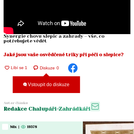
Synergie chovu slepic a zahrady – vše, co
potřebujete vědět
Jaké jsou vaše osvědčené triky při péči o slepice?
Diskuze
0
Vstoupit do diskuze
Autor článku
Redakce Chalupáři-Zahrádkáři
Mix
|
19378