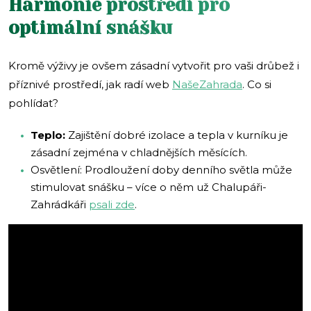
Harmonie prostředí pro
optimální snášku
Kromě výživy je ovšem zásadní vytvořit pro vaši drůbež i
příznivé prostředí, jak radí web
NašeZahrada
. Co si
pohlídat?
Teplo:
Zajištění dobré izolace a tepla v kurníku je
zásadní zejména v chladnějších měsících.
Osvětlení: Prodloužení doby denního světla může
stimulovat snášku – více o něm už Chalupáři-
Zahrádkáři
psali zde
.