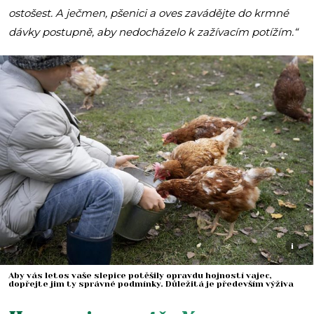
ostošest. A ječmen, pšenici a oves zavádějte do krmné
dávky postupně, aby nedocházelo k zažívacím potížím.“
i
Aby vás letos vaše slepice potěšily opravdu hojností vajec,
dopřejte jim ty správné podmínky. Důležitá je především výživa