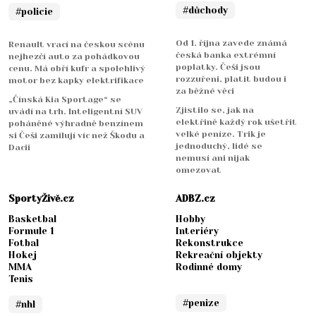
#důchody
#policie
Od 1. října zavede známá
Renault vrací na českou scénu
česká banka extrémní
nejhezčí auto za pohádkovou
poplatky. Češi jsou
cenu. Má obří kufr a spolehlivý
rozzuřeni, platit budou i
motor bez kapky elektrifikace
za běžné věci
„Čínská Kia Sportage“ se
Zjistilo se, jak na
uvádí na trh. Inteligentní SUV
elektřině každý rok ušetřit
poháněné výhradně benzínem
velké peníze. Trik je
si Češi zamilují víc než Škodu a
jednoduchý, lidé se
Dacii
nemusí ani nijak
omezovat
SportyŽivě.cz
ADBZ.cz
Basketbal
Hobby
Formule 1
Interiéry
Fotbal
Rekonstrukce
Hokej
Rekreační objekty
MMA
Rodinné domy
Tenis
#penize
#nhl