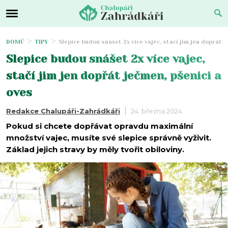
DOMŮ
TIPY
Slepice budou snášet 2x více vajec, stačí jim jen dopřát j
Slepice budou snášet 2x více vajec,
stačí jim jen dopřát ječmen, pšenici a
oves
Redakce Chalupáři-Zahrádkáři
24. března 2024
Pokud si chcete dopřávat opravdu maximální
množství vajec, musíte své slepice správně vyživit.
Základ jejich stravy by měly tvořit obiloviny.