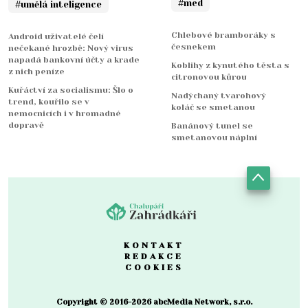
#med
#umělá inteligence
Chlebové bramboráky s
Android uživatelé čelí
česnekem
nečekané hrozbě: Nový virus
napadá bankovní účty a krade
Koblihy z kynutého těsta s
z nich peníze
citronovou kůrou
Kuřáctví za socialismu: Šlo o
Nadýchaný tvarohový
trend, kouřilo se v
koláč se smetanou
nemocnicích i v hromadné
dopravě
Banánový tunel se
smetanovou náplní
KONTAKT
REDAKCE
COOKIES
Copyright © 2016-2026 abcMedia Network, s.r.o.