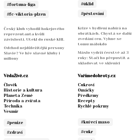
#úklid
#fortuna-liga
#pěstování
#fc-viktoria-plzen
Krize v bydlení nabírá na
Český klub vyhodil hokejového
obrátkách. Chystá se další
reprezentanta kvůli
zvedání cen. Vyhne se
závislosti. Utekl do ruské KHL
tomu málokdo
Odchod nejdůležitější persony
Máslo vydrží čerstvé až 3
Slavie? Ve hře slavné kluby i
roky: Stačí ho přepustit a
miliony
skladovat ve sklenici
VědaŽivě.cz
Vařímedobroty.cz
Člověk
Cukroví
Historie a kultura
Omáčky
Planeta Země
Předkrmy
Příroda a zvířata
Recepty
Technika
Rychlé pokrmy
Vesmír
#kuřecí maso
#penize
#cukr
#zdraví