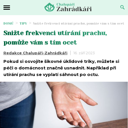
DOMŮ
TIPY
Snižte frekvenci utírání prachu, pomůže vám s tím ocet
Snižte frekvenci utírání prachu,
pomůže vám s tím ocet
Redakce Chalupáři-Zahrádkáři
16. září 2023
Pokud si osvojíte šikovné úklidové triky, můžete si
péči o domácnost značně usnadnit. Například při
utírání prachu se vyplatí sáhnout po octu.