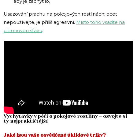
aby je zachytilo.
Usazování prachu na pokojových rostlinách: ocet
nepoužívejte, je příliš agresivní.
Místo toho vsaďte na
citronovou šťávu
.
Vychytávky v péči o pokojové rostliny – osvojte si
ty nejpraktičtější
Jaké jsou vaše osvědčené úklidové triky?