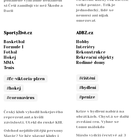
poháněné výhradně benzínem
velké peníze. Trik je
si Češi zamilují víc než Škodu a
jednoduchý, lidé se
Dacii
nemusí ani nijak
omezovat
SportyŽivě.cz
ADBZ.cz
Basketbal
Hobby
Formule 1
Interiéry
Fotbal
Rekonstrukce
Hokej
Rekreační objekty
MMA
Rodinné domy
Tenis
#čištění
#fc-viktoria-plzen
#bydlení
#hokej
#penize
#coronavirus
Krize v bydlení nabírá na
Český klub vyhodil hokejového
obrátkách. Chystá se další
reprezentanta kvůli
zvedání cen. Vyhne se
závislosti. Utekl do ruské KHL
tomu málokdo
Odchod nejdůležitější persony
Máslo vydrží čerstvé až 3
Slavie? Ve hře slavné kluby i