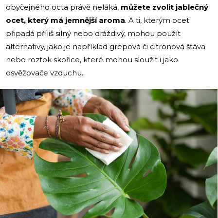
obyčejného octa právě neláká,
můžete zvolit jablečný
ocet, který má jemnější aroma
. A ti, kterým ocet
připadá příliš silný nebo dráždivý, mohou použít
alternativy, jako je například grepová či citronová šťáva
nebo roztok skořice, které mohou sloužit i jako
osvěžovače vzduchu.