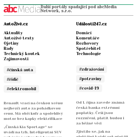
Další portály spadající pod abcMedia
Network, s.r.o.
AutoŽivě.cz
Události247.cz
Aktuality
Domácí
Autoživě testy
Komentáře
Ojetiny
Rozhovory
Rady
Spotřebitel
Technický koutek
Technologie
Zajímavosti
#zdražování
#čínská auta
#potraviny
#řidič
#covid-19
#elektromobil
Od 1. října zavede známá
Renault vrací na českou scénu
česká banka extrémní
nejhezčí auto za pohádkovou
poplatky. Češi jsou
cenu. Má obří kufr a spolehlivý
rozzuřeni, platit budou i
motor bez kapky elektrifikace
za běžné věci
„Čínská Kia Sportage“ se
Zjistilo se, jak na
uvádí na trh. Inteligentní SUV
elektřině každý rok ušetřit