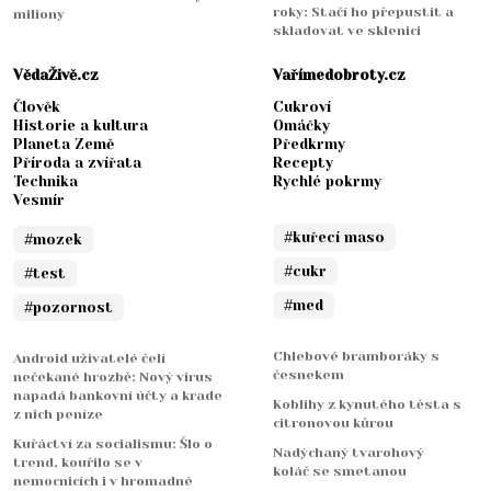
roky: Stačí ho přepustit a
miliony
skladovat ve sklenici
VědaŽivě.cz
Vařímedobroty.cz
Člověk
Cukroví
Historie a kultura
Omáčky
Planeta Země
Předkrmy
Příroda a zvířata
Recepty
Technika
Rychlé pokrmy
Vesmír
#kuřecí maso
#mozek
#cukr
#test
#med
#pozornost
Chlebové bramboráky s
Android uživatelé čelí
česnekem
nečekané hrozbě: Nový virus
napadá bankovní účty a krade
Koblihy z kynutého těsta s
z nich peníze
citronovou kůrou
Kuřáctví za socialismu: Šlo o
Nadýchaný tvarohový
trend, kouřilo se v
koláč se smetanou
nemocnicích i v hromadné