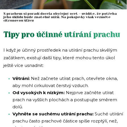
i
S prachem si poradí docela obyčejný ocet – uvidíte, že potřeba
jeho úklidu bude znatelně nižší. Na pokojovky však vezměte
citronovou šťávu
Tipy pro účinné utírání prachu
I když je účinný prostředek na utírání prachu skvělým
začátkem, existují další tipy, které mohou tento úkol
ještě více usnadnit:
Větrání:
Než začnete utírat prach, otevřete okna,
aby mohl cirkulovat čerstvý vzduch.
Od vysokých k nízkým:
Nejprve začněte utírat
prach na vyšších plochách a postupujte směrem
dolů.
Vyhněte se suchému utírání prachu:
Suché utírání
prachu často prachové částice spíše rozptýlí, než,