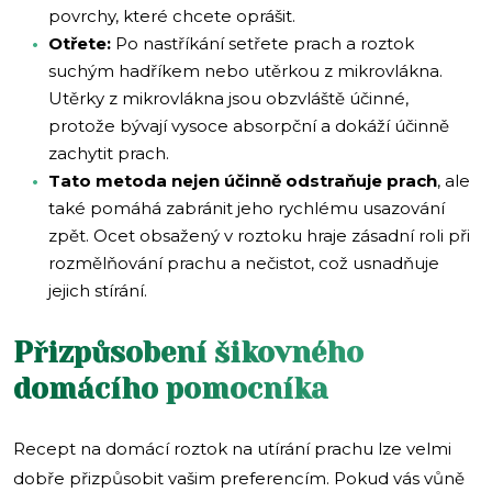
povrchy, které chcete oprášit.
Otřete:
Po nastříkání setřete prach a roztok
suchým hadříkem nebo utěrkou z mikrovlákna.
Utěrky z mikrovlákna jsou obzvláště účinné,
protože bývají vysoce absorpční a dokáží účinně
zachytit prach.
Tato metoda nejen účinně odstraňuje prach
, ale
také pomáhá zabránit jeho rychlému usazování
zpět. Ocet obsažený v roztoku hraje zásadní roli při
rozmělňování prachu a nečistot, což usnadňuje
jejich stírání.
Přizpůsobení šikovného
domácího pomocníka
Recept na domácí roztok na utírání prachu lze velmi
dobře přizpůsobit vašim preferencím. Pokud vás vůně