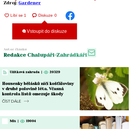
Zdroj:
Gardener
Diskuze
0
Vstoupit do diskuze
Autor článku
Redakce Chalupáři-Zahrádkáři
Užitková zahrada
|
20329
Housenky bělásků ničí košťáloviny
v druhé polovině léta. Včasná
kontrola listů omezuje škody
ČÍST DÁLE
Mix
|
19004