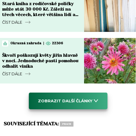
Stará kniha z rodičovské poličky
může stát 30 000 Kč. Záleží na
třech věcech, které většina lidí ani
nekontroluje
ČÍST DÁLE
Okrasná zahrada
|
22306
Škvoři poškozují květy jiřin hlavně
v noci. Jednoduché pasti pomohou
odhalit viníka
ČÍST DÁLE
ZOBRAZIT DALŠÍ ČLÁNKY
SOUVISEJÍCÍ TÉMATA:
PRACH