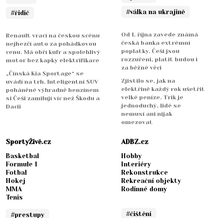
#válka na ukrajině
#řidič
Od 1. října zavede známá
Renault vrací na českou scénu
česká banka extrémní
nejhezčí auto za pohádkovou
poplatky. Češi jsou
cenu. Má obří kufr a spolehlivý
rozzuřeni, platit budou i
motor bez kapky elektrifikace
za běžné věci
„Čínská Kia Sportage“ se
Zjistilo se, jak na
uvádí na trh. Inteligentní SUV
elektřině každý rok ušetřit
poháněné výhradně benzínem
velké peníze. Trik je
si Češi zamilují víc než Škodu a
jednoduchý, lidé se
Dacii
nemusí ani nijak
omezovat
SportyŽivě.cz
ADBZ.cz
Basketbal
Hobby
Formule 1
Interiéry
Fotbal
Rekonstrukce
Hokej
Rekreační objekty
MMA
Rodinné domy
Tenis
#čištění
#prestupy