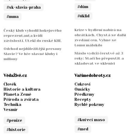
#dům
#sk-slavia-praha
#úklid
#mma
Krize v bydlení nabírá na
Český klub vyhodil hokejového
obrátkách. Chystá se další
reprezentanta kvůli
zvedání cen. Vyhne se
závislosti. Utekl do ruské KHL
tomu málokdo
Odchod nejdůležitější persony
Máslo vydrží čerstvé až 3
Slavie? Ve hře slavné kluby i
roky: Stačí ho přepustit a
miliony
skladovat ve sklenici
VědaŽivě.cz
Vařímedobroty.cz
Člověk
Cukroví
Historie a kultura
Omáčky
Planeta Země
Předkrmy
Příroda a zvířata
Recepty
Technika
Rychlé pokrmy
Vesmír
#kuřecí maso
#penize
#med
#historie