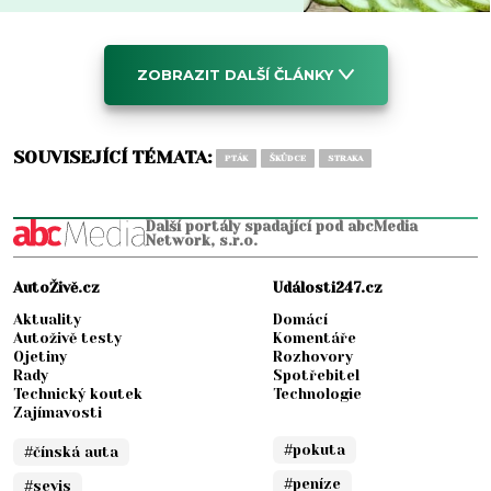
ZOBRAZIT DALŠÍ ČLÁNKY
SOUVISEJÍCÍ TÉMATA:
PTÁK
ŠKŮDCE
STRAKA
Další portály spadající pod abcMedia
Network, s.r.o.
AutoŽivě.cz
Události247.cz
Aktuality
Domácí
Autoživě testy
Komentáře
Ojetiny
Rozhovory
Rady
Spotřebitel
Technický koutek
Technologie
Zajímavosti
#pokuta
#čínská auta
#peníze
#sevis