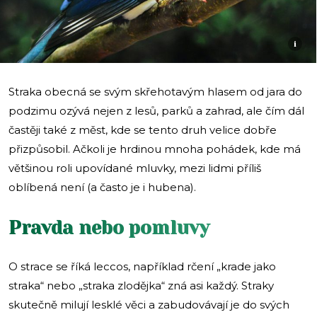
i
Straka obecná se svým skřehotavým hlasem od jara do
podzimu ozývá nejen z lesů, parků a zahrad, ale čím dál
častěji také z měst, kde se tento druh velice dobře
přizpůsobil. Ačkoli je hrdinou mnoha pohádek, kde má
většinou roli upovídané mluvky, mezi lidmi příliš
oblíbená není (a často je i hubena).
Pravda nebo pomluvy
O strace se říká leccos, například rčení „krade jako
straka“ nebo „straka zlodějka“ zná asi každý. Straky
skutečně milují lesklé věci a zabudovávají je do svých