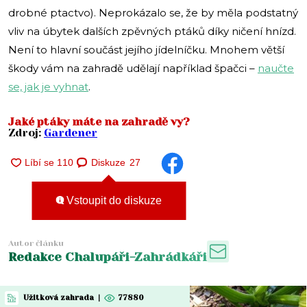
drobné ptactvo). Neprokázalo se, že by měla podstatný
vliv na úbytek dalších zpěvných ptáků díky ničení hnízd.
Není to hlavní součást jejího jídelníčku. Mnohem větší
škody vám na zahradě udělají například špačci –
naučte
se, jak je vyhnat
.
Jaké ptáky máte na zahradě vy?
Zdroj:
Gardener
Diskuze
27
Vstoupit do diskuze
Autor článku
Redakce Chalupáři-Zahrádkáři
Užitková zahrada
|
77880