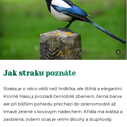
i
Jak straku poznáte
Straka je o něco větší než hrdlička, ale štíhlá a elegantní.
Kromě hlasu ji prozradí černobílé zbarvení, černá barva
ale při bližším pohledu přechází do zelenomodré až
tmavě zelené s kovovým nádechem. Křídla má krátká a
zaoblená, ovšem ocas je velmi dlouhý a stupňovitý.