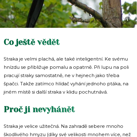
i
Co ještě vědět
Straka je velmi plachá, ale také inteligentní. Ke svému
hnízdu se přibližuje pomalu a opatrně. Při lupu na poli
pracují straky samostatně, ne v hejnech jako třeba
špačci. Takže zatímco hlídač vyhání jednoho ptáka, na
jiném místě si další straka v klidu pochutnává.
Proč ji nevyhánět
Straka je velice užitečná. Na zahradě sebere mnoho
škodlivého hmyzu (díky své velikosti mnohem více, než