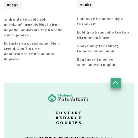
#cukr
#test
Chlebové bramboráky s
Android uživatelé čelí
česnekem
nečekané hrozbě: Nový virus
napadá bankovní účty a krade
Koblihy z kynutého těsta s
z nich peníze
citronovou kůrou
Kuřáctví za socialismu: Šlo o
Nadýchaný tvarohový
trend, kouřilo se v
koláč se smetanou
nemocnicích i v hromadné
dopravě
Banánový tunel se
smetanovou náplní
KONTAKT
REDAKCE
COOKIES