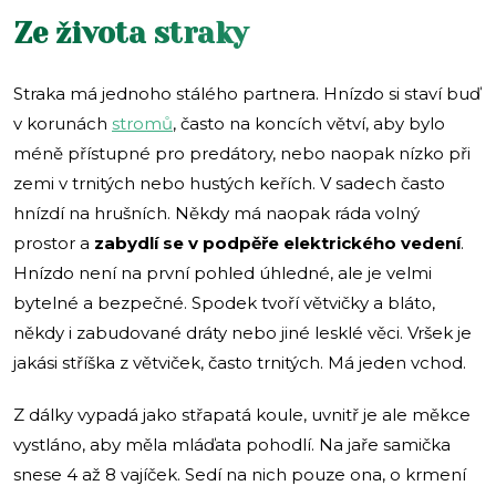
Ze života straky
Straka má jednoho stálého partnera. Hnízdo si staví buď
v korunách
stromů
, často na koncích větví, aby bylo
méně přístupné pro predátory, nebo naopak nízko při
zemi v trnitých nebo hustých keřích. V sadech často
hnízdí na hrušních. Někdy má naopak ráda volný
prostor a
zabydlí se v podpěře elektrického vedení
.
Hnízdo není na první pohled úhledné, ale je velmi
bytelné a bezpečné. Spodek tvoří větvičky a bláto,
někdy i zabudované dráty nebo jiné lesklé věci. Vršek je
jakási stříška z větviček, často trnitých. Má jeden vchod.
Z dálky vypadá jako střapatá koule, uvnitř je ale měkce
vystláno, aby měla mláďata pohodlí. Na jaře samička
snese 4 až 8 vajíček. Sedí na nich pouze ona, o krmení