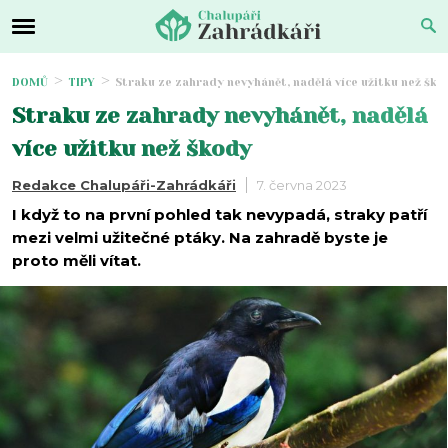
DOMŮ
TIPY
Straku ze zahrady nevyhánět, nadělá více užitku než ško
Straku ze zahrady nevyhánět, nadělá
více užitku než škody
Redakce Chalupáři-Zahrádkáři
7. června 2023
I když to na první pohled tak nevypadá, straky patří
mezi velmi užitečné ptáky. Na zahradě byste je
proto měli vítat.