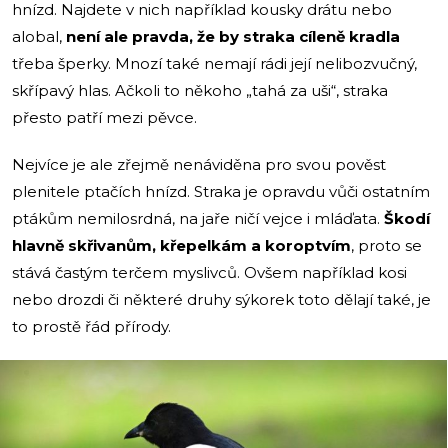
hnízd. Najdete v nich například kousky drátu nebo
alobal,
není ale pravda, že by straka cíleně kradla
třeba šperky. Mnozí také nemají rádi její nelibozvučný,
skřípavý hlas. Ačkoli to někoho „tahá za uši“, straka
přesto patří mezi pěvce.
Nejvíce je ale zřejmě nenáviděna pro svou pověst
plenitele ptačích hnízd. Straka je opravdu vůči ostatním
ptákům nemilosrdná, na jaře ničí vejce i mláďata.
Škodí
hlavně skřivanům, křepelkám a koroptvím
, proto se
stává častým terčem myslivců. Ovšem například kosi
nebo drozdi či některé druhy sýkorek toto dělají také, je
to prostě řád přírody.