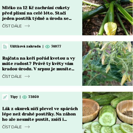
Mléko za 12 Kč zachrání cukety
před plísní na celé léto. Stačí
jeden postřik týdně a úroda se
zdvojnásobí
ČÍST DÁLE
Užitková zahrada
|
74077
Rajčata na keři pořád kvetou a vy
máte radost? Právě ty květy vám
kradou úrodu. V srpnu je musíte
zastavit
ČÍST DÁLE
Tipy
|
73950
Lák z okurek ničí plevel ve spárách
lépe než drahé postřiky. Na záhon
ho ale nesmíte pustit, zničí i
kořeny
ČÍST DÁLE