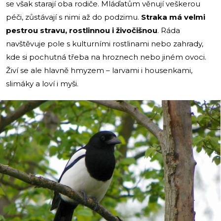
se však starají oba rodiče. Mláďatům věnují veškerou
péči, zůstávají s nimi až do podzimu.
Straka má velmi
pestrou stravu, rostlinnou i živočišnou
. Ráda
navštěvuje pole s kulturními rostlinami nebo zahrady,
kde si pochutná třeba na hroznech nebo jiném ovoci.
Živí se ale hlavně hmyzem – larvami i housenkami,
slimáky a loví i myši.