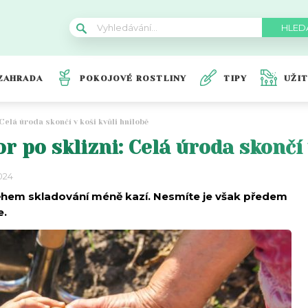
ZAHRADA
POKOJOVÉ ROSTLINY
TIPY
UŽI
Celá úroda skončí v koši kvůli hnilobě
 po sklizni: Celá úroda skončí 
2024
hem skladování méně kazí. Nesmíte je však předem
e.