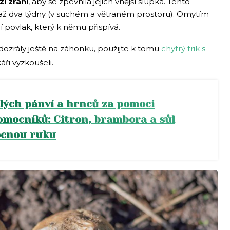
zí zrání
, aby se zpevnila jejich vnější slupka. Tento
 až dva týdny (v suchém a větraném prostoru). Omytím
 povlak, který k němu přispívá.
zrály ještě na záhonku, použijte k tomu
chytrý trik s
áři vyzkoušeli.
zlých pánví a hrnců za pomoci
mocníků: Citron, brambora a sůl
ocnou ruku