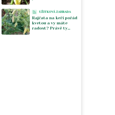
Stačí jeden postřik
týdně a úroda se
UŽITKOVÁ ZAHRADA
zdvojnásobí
Rajčata na keři pořád
kvetou a vy máte
radost? Právě ty
květy vám kradou
úrodu. V srpnu je
musíte zastavit