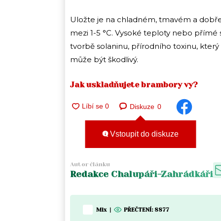
Uložte je na chladném, tmavém a dobře 
mezi 1-5 °C. Vysoké teploty nebo přímé 
tvorbě solaninu, přírodního toxinu, kt
může být škodlivý.
Jak uskladňujete brambory vy?
Diskuze
0
Vstoupit do diskuze
Autor článku
Redakce Chalupáři-Zahrádkáři
Mix
|
PŘEČTENÍ:
8877