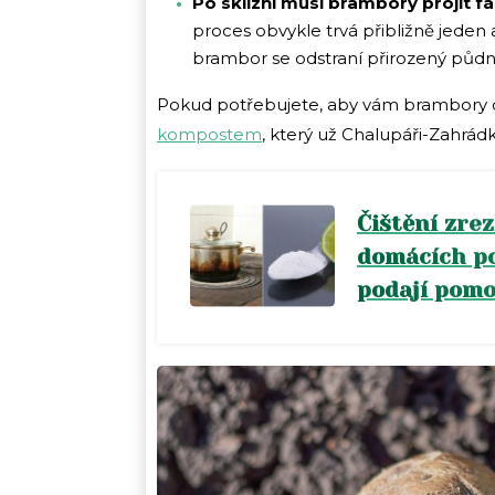
Po sklizni musí brambory projít fá
proces obvykle trvá přibližně jeden
brambor se odstraní přirozený půdní
Pokud potřebujete, aby vám brambory do
kompostem
, který už Chalupáři-Zahrádk
Čištění zre
domácích po
podají pom