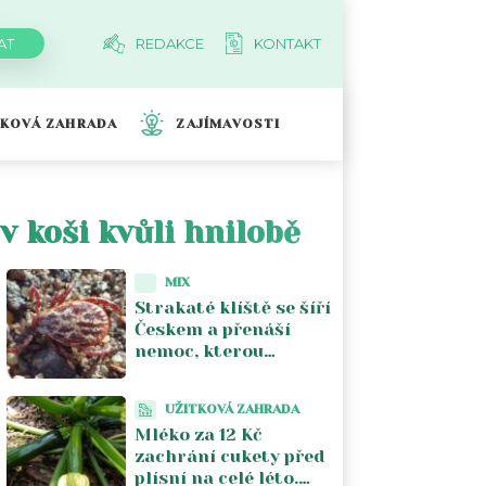
REDAKCE
KONTAKT
TKOVÁ ZAHRADA
ZAJÍMAVOSTI
v koši kvůli hnilobě
MIX
Strakaté klíště se šíří
Českem a přenáší
nemoc, kterou
většina lékařů nezná.
Piják lužní už není jen
UŽITKOVÁ ZAHRADA
na Moravě
Mléko za 12 Kč
zachrání cukety před
plísní na celé léto.