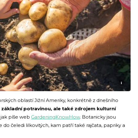
i
ských oblastí Jižní Ameriky, konkrétně z dnešního
 základní potravinou, ale také zdrojem kulturní
 jak píše web
GardeningKnowHow
. Botanicky jsou
e do čeledi lilkovitých, kam patří také rajčata, papriky a