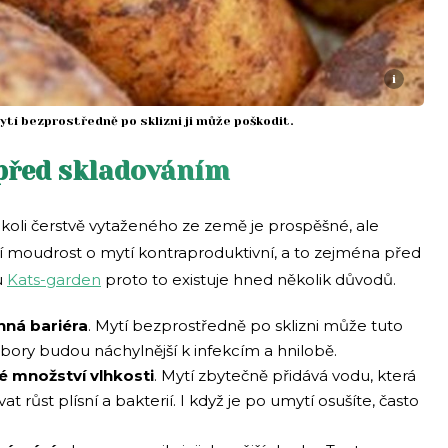
i
ytí bezprostředně po sklizni ji může poškodit.
před skladováním
okoli čerstvě vytaženého ze země je prospěšné, ale
í moudrost o mytí kontraproduktivní, a to zejména před
u
Kats-ga
r
den
proto to existuje hned několik důvodů.
nná bariéra
. Mytí bezprostředně po sklizni může tuto
bory budou náchylnější k infekcím a hnilobě.
é množství vlhkosti
. Mytí zbytečně přidává vodu, která
růst plísní a bakterií. I když je po umytí osušíte, často