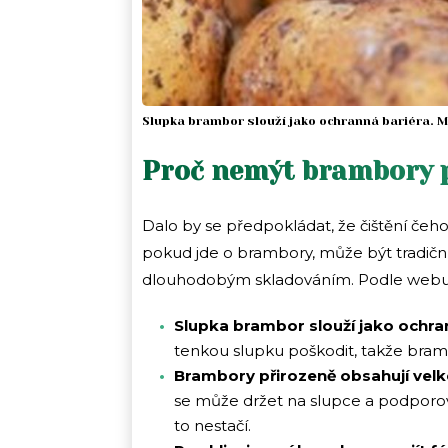
Slupka brambor slouží jako ochranná bariéra. M
Proč nemýt brambory 
Dalo by se předpokládat, že čištění čeh
pokud jde o brambory, může být tradičn
dlouhodobým skladováním. Podle web
Slupka brambor slouží jako ochra
tenkou slupku poškodit, takže bram
Brambory přirozeně obsahují velk
se může držet na slupce a podporovat 
to nestačí.