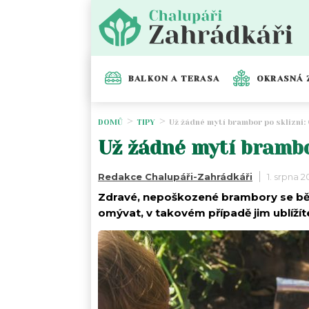
BALKON A TERASA
OKRASNÁ 
DOMŮ
TIPY
Už žádné mytí brambor po sklizni: 
Už žádné mytí brambor
Redakce Chalupáři-Zahrádkáři
1. srpna 
Zdravé, nepoškozené brambory se bě
omývat, v takovém případě jim ublížít