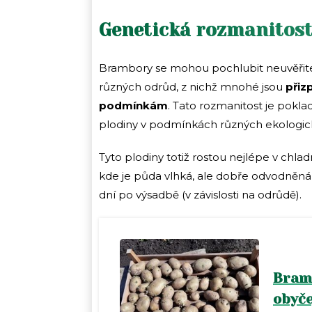
Genetická rozmanitost
Brambory se mohou pochlubit neuvěřitel
různých odrůd, z nichž mnohé jsou
přiz
podmínkám
. Tato rozmanitost je pokl
plodiny v podmínkách různých ekologick
Tyto plodiny totiž rostou nejlépe v chla
kde je půda vlhká, ale dobře odvodněná, 
dní po výsadbě (v závislosti na odrůdě).
Bram
obyče