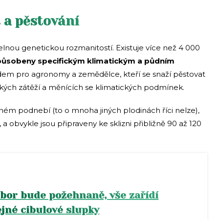
 a pěstování
nou genetickou rozmanitostí. Existuje více než 4 000
působeny specifickým klimatickým a půdním
adem pro agronomy a zemědělce, kteří se snaží pěstovat
ých zátěží a měnících se klimatických podmínek.
dném podnebí (to o mnoha jiných plodinách říci nelze),
a obvykle jsou připraveny ke sklizni přibližně 90 až 120
bor bude požehnaně, vše zařídí
jné cibulové slupky