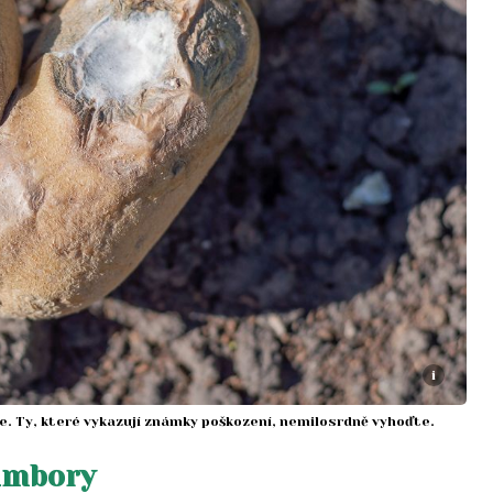
i
e. Ty, které vykazují známky poškození, nemilosrdně vyhoďte.
rambory