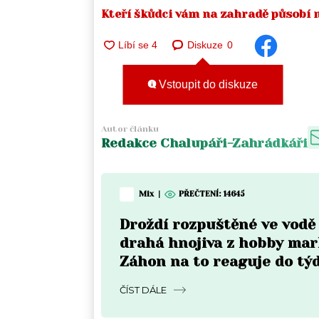
Kteří škůdci vám na zahradě působí 
Diskuze
0
Vstoupit do diskuze
Autor článku
Redakce Chalupáři-Zahrádkáři
Mix
|
PŘEČTENÍ:
14645
Droždí rozpuštěné ve vodě
drahá hnojiva z hobby mar
Záhon na to reaguje do tý
rozdíl je vidět pouhým ok
ČÍST DÁLE