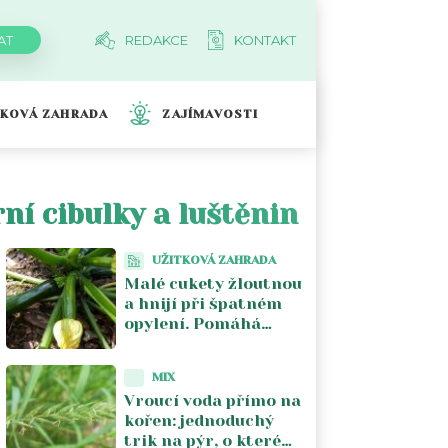
REDAKCE
KONTAKT
TKOVÁ ZAHRADA
ZAJÍMAVOSTI
ní cibulky a luštěnin
UŽITKOVÁ ZAHRADA
Malé cukety žloutnou
a hnijí při špatném
opylení. Pomáhá
ruční opylení ranním
samčím květem
MIX
Vroucí voda přímo na
kořen: jednoduchý
trik na pýr, o kterém