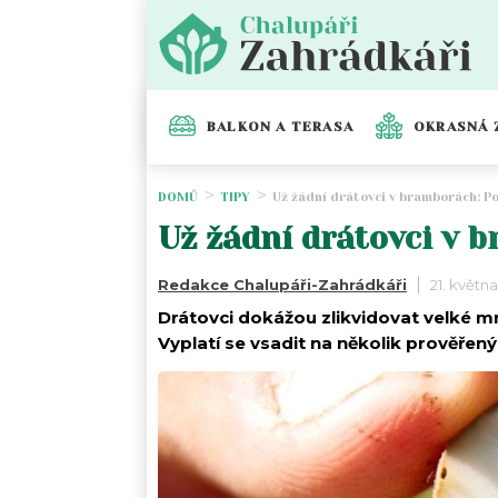
BALKON A TERASA
OKRASNÁ 
DOMŮ
TIPY
Už žádní drátovci v bramborách: Po
Už žádní drátovci v 
Redakce Chalupáři-Zahrádkáři
21. květn
Drátovci dokážou zlikvidovat velké m
Vyplatí se vsadit na několik prověřen