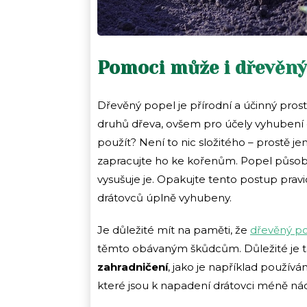
Pomoci může i dřevěný
Dřevěný popel je přírodní a účinný prost
druhů dřeva, ovšem pro účely vyhubení d
použít? Není to nic složitého – prostě je
zapracujte ho ke kořenům. Popel působí j
vysušuje je. Opakujte tento postup prav
drátovců úplně vyhubeny.
Je důležité mít na paměti, že
dřevěný p
těmto obávaným škůdcům. Důležité je 
zahradničení
, jako je například použív
které jsou k napadení drátovci méně ná