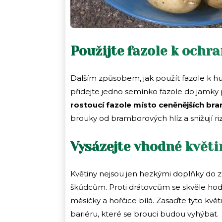
Použijte fazole k ochr
Dalším způsobem, jak použít fazole k hu
přidejte jedno semínko fazole do jamky p
rostoucí fazole místo ceněnějších br
brouky od bramborových hlíz a snižují ri
Vysázejte vhodné květi
Květiny nejsou jen hezkými doplňky do z
škůdcům. Proti drátovcům se skvěle hodí
měsíčky a hořčice bílá. Zasaďte tyto kv
bariéru, které se brouci budou vyhýbat.