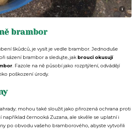
i
aně brambor
bení škůdců, je vysít je vedle brambor. Jednoduše
ři sázení brambor a sledujte, jak
brouci okusují
ambor
. Fazole na ně působí jako rozptýlení, odvádějí
ziko poškození úrody.
ny
ahrady; mohou také sloužit jako přirozená ochrana proti
 například černooká Zuzana, ale skvěle se uplatní i
ětiny po obvodu vašeho bramborového, abyste vytvořili