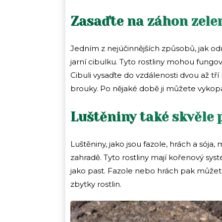
Zasaďte na záhon zelen
Jedním z nejúčinnějších způsobů, jak odr
jarní cibulku. Tyto rostliny mohou fungov
Cibuli vysaďte do vzdálenosti dvou až tř
brouky. Po nějaké době ji můžete vykopat
Luštěniny také skvěle
Luštěniny, jako jsou fazole, hrách a sója
zahradě. Tyto rostliny mají kořenový sys
jako past. Fazole nebo hrách pak můžete 
zbytky rostlin.