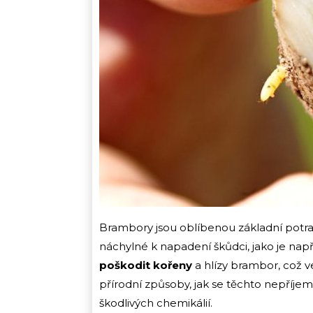
Brambory jsou oblíbenou základní potr
náchylné k napadení škůdci, jako je nap
poškodit kořeny
a hlízy brambor, což ve
přírodní způsoby, jak se těchto nepříje
škodlivých chemikálií.