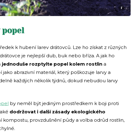
i
 popel
ředek k hubení larev drátovců. Lze ho získat z různých
rátovce je nejlepší dub, buk nebo bříza. A jak ho
n
jednoduše rozptylte popel kolem rostlin
a
ako abrazivní materiál, který poškozuje larvy a
idelně každých několik týdnů, dokud nebudou larvy
opel
by neměl být jediným prostředkem k boji proti
také
dodržovat i další zásady ekologického
ání kompostu, provzdušnění půdy a volba odrůd rostlin,
chylné.