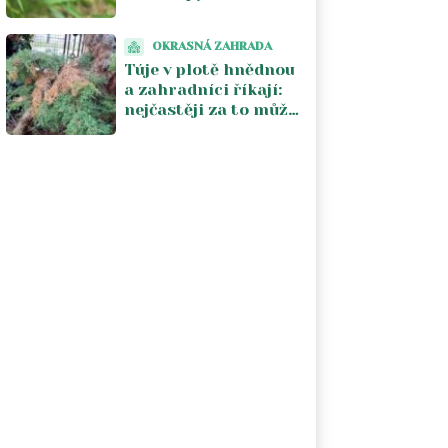
zkušení zahrádkáři
mluví a funguje do
OKRASNÁ ZAHRADA
týdne
Túje v plotě hnědnou
a zahradníci říkají:
nejčastěji za to může
sám majitel. Tři
chyby, které se
opakují každý rok