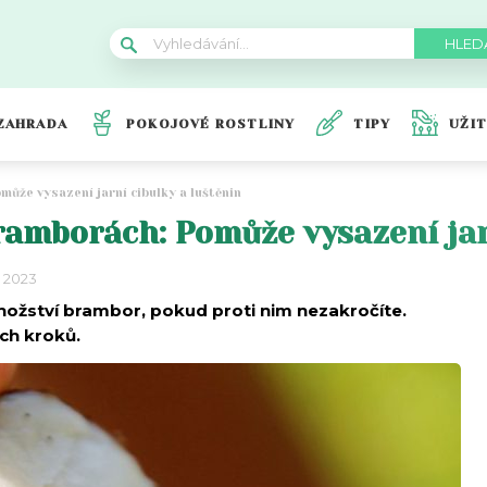
ZAHRADA
POKOJOVÉ ROSTLINY
TIPY
UŽI
může vysazení jarní cibulky a luštěnin
bramborách: Pomůže vysazení jar
a 2023
nožství brambor, pokud proti nim nezakročíte.
ých kroků.