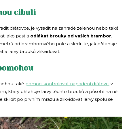
ou cibuli
adit drátovce, je vysadit na zahradě zelenou nebo také
at jako past a
odlákat brouky od vašich brambor
.
í metrů od bramborového pole a sledujte, jak přitahuje
 a larvy brouků zlikvidovat.
 pomohou
, mohou také
pomoci kontrolovat napadení drátovci
v
tém, který přitahuje larvy těchto brouků a působí na ně
sklidit po prvním mrazu a zlikvidovat larvy spolu se