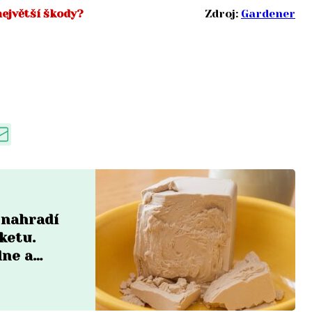
největší škody?
Zdroj:
Gardener
 nahradí
ketu.
dne a
em