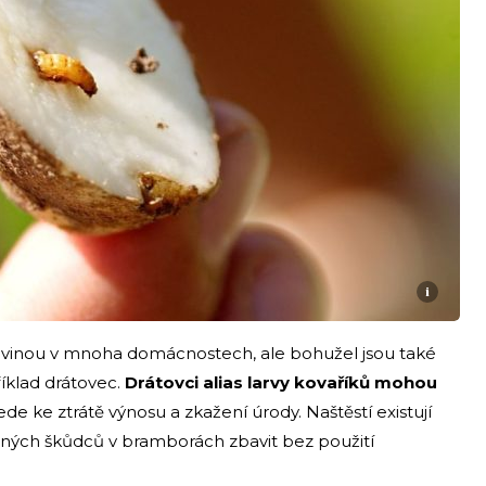
i
avinou v mnoha domácnostech, ale bohužel jsou také
říklad drátovec.
Drátovci alias larvy kovaříků mohou
de ke ztrátě výnosu a zkažení úrody. Naštěstí existují
mných škůdců v bramborách zbavit bez použití