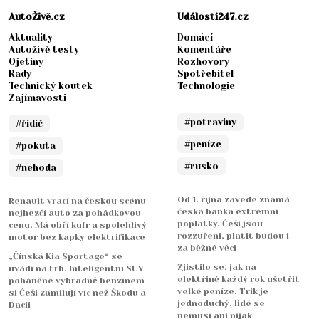
AutoŽivě.cz
Události247.cz
Aktuality
Domácí
Autoživě testy
Komentáře
Ojetiny
Rozhovory
Rady
Spotřebitel
Technický koutek
Technologie
Zajímavosti
#potraviny
#řidič
#peníze
#pokuta
#rusko
#nehoda
Od 1. října zavede známá
Renault vrací na českou scénu
česká banka extrémní
nejhezčí auto za pohádkovou
poplatky. Češi jsou
cenu. Má obří kufr a spolehlivý
rozzuřeni, platit budou i
motor bez kapky elektrifikace
za běžné věci
„Čínská Kia Sportage“ se
Zjistilo se, jak na
uvádí na trh. Inteligentní SUV
elektřině každý rok ušetřit
poháněné výhradně benzínem
velké peníze. Trik je
si Češi zamilují víc než Škodu a
jednoduchý, lidé se
Dacii
nemusí ani nijak