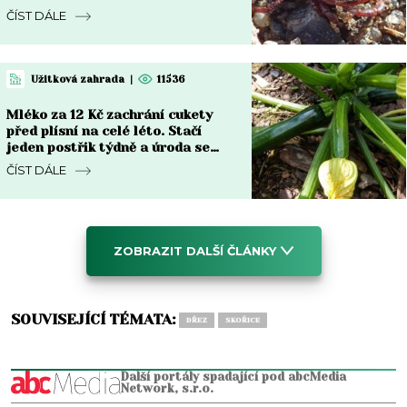
jen na Moravě
ČÍST DÁLE
Užitková zahrada
|
11536
Mléko za 12 Kč zachrání cukety
před plísní na celé léto. Stačí
jeden postřik týdně a úroda se
zdvojnásobí
ČÍST DÁLE
ZOBRAZIT DALŠÍ ČLÁNKY
SOUVISEJÍCÍ TÉMATA:
DŘEZ
SKOŘICE
Další portály spadající pod abcMedia
Network, s.r.o.