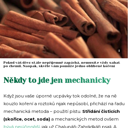
i
Pokud váš dřez stále nepříjemně zapáchá, nemusíte vždy sahat
po chemii. Naopak, skvěle vám pomůže jedno oblíbené koření
Někdy to jde jen mechanicky
Když jsou vaše úporné ucpávky tok odolné, že na ně
kouzlo koření a roztoků nijak nepůsobí, přichází na řadu
mechanická metoda – použití pístu.
Střídání čisticích
(skořice, ocet, soda)
a mechanických metod ovšem
bývá nejúčinnější
, jak už Chalupáři-Zahrádkáři psali. A