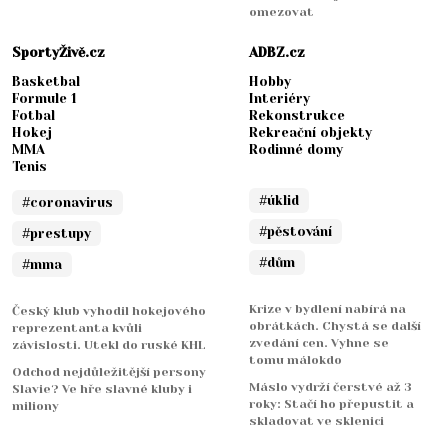
omezovat
SportyŽivě.cz
ADBZ.cz
Basketbal
Hobby
Formule 1
Interiéry
Fotbal
Rekonstrukce
Hokej
Rekreační objekty
MMA
Rodinné domy
Tenis
#úklid
#coronavirus
#pěstování
#prestupy
#dům
#mma
Krize v bydlení nabírá na
Český klub vyhodil hokejového
obrátkách. Chystá se další
reprezentanta kvůli
zvedání cen. Vyhne se
závislosti. Utekl do ruské KHL
tomu málokdo
Odchod nejdůležitější persony
Máslo vydrží čerstvé až 3
Slavie? Ve hře slavné kluby i
roky: Stačí ho přepustit a
miliony
skladovat ve sklenici