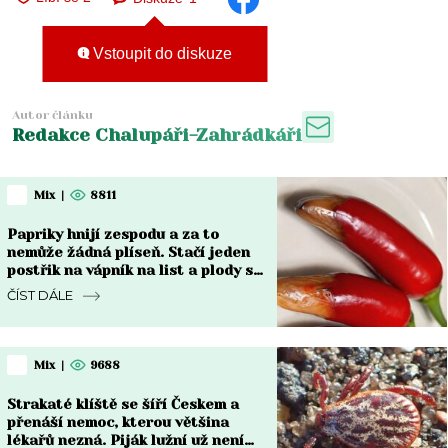
Vstoupit do diskuze
Autor článku
Redakce Chalupáři-Zahrádkáři
Mix
|
8811
Papriky hnijí zespodu a za to
nemůže žádná plíseň. Stačí jeden
postřik na vápník na list a plody se
vzpamatují do týdne
ČÍST DÁLE
Mix
|
9688
Strakaté klíště se šíří Českem a
přenáší nemoc, kterou většina
lékařů nezná. Piják lužní už není