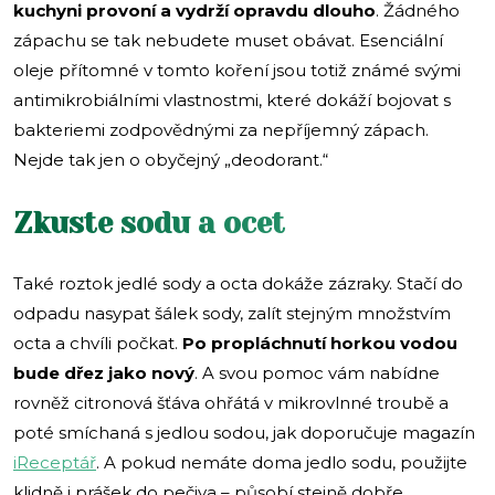
kuchyni provoní a vydrží opravdu dlouho
. Žádného
zápachu se tak nebudete muset obávat. Esenciální
oleje přítomné v tomto koření jsou totiž známé svými
antimikrobiálními vlastnostmi, které dokáží bojovat s
bakteriemi zodpovědnými za nepříjemný zápach.
Nejde tak jen o obyčejný „deodorant.“
Zkuste sodu a ocet
Také roztok jedlé sody a octa dokáže zázraky. Stačí do
odpadu nasypat šálek sody, zalít stejným množstvím
octa a chvíli počkat.
Po propláchnutí horkou vodou
bude dřez jako nový
. A svou pomoc vám nabídne
rovněž citronová šťáva ohřátá v mikrovlnné troubě a
poté smíchaná s jedlou sodou, jak doporučuje magazín
iReceptář
. A pokud nemáte doma jedlo sodu, použijte
klidně i prášek do pečiva – působí stejně dobře.