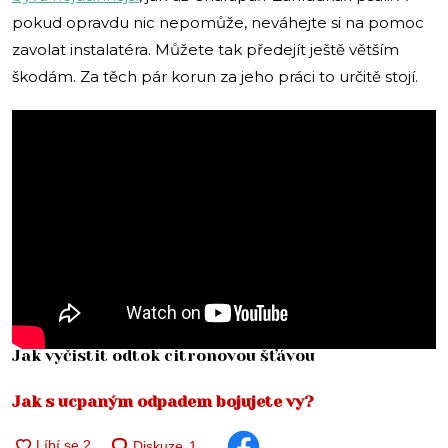
pokud opravdu nic nepomůže, neváhejte si na pomoc
zavolat instalatéra. Můžete tak předejít ještě větším
škodám. Za těch pár korun za jeho práci to určitě stojí.
Jak vyčistit odtok citronovou šťávou
Jak s ucpaným odpadem bojujete vy?
Diskuze
1