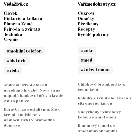
VědaŽivě.cz
Vařímedobroty.cz
Člověk
Cukroví
Historie a kultura
Omáčky
Planeta Země
Předkrmy
Příroda a zvířata
Recepty
Technika
Rychlé pokrmy
Vesmír
#cukr
#mobilní telefon
#med
#historie
#kuřecí maso
#věda
Chlebové bramboráky s
Android uživatelé čelí
česnekem
nečekané hrozbě: Nový virus
napadá bankovní účty a krade
Koblihy z kynutého těsta s
z nich peníze
citronovou kůrou
Kuřáctví za socialismu: Šlo o
Nadýchaný tvarohový
trend, kouřilo se v
koláč se smetanou
nemocnicích i v hromadné
dopravě
Banánový tunel se
smetanovou náplní