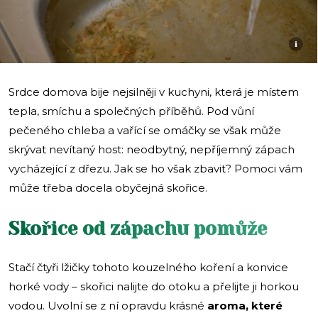
i
Srdce domova bije nejsilněji v kuchyni, která je místem
tepla, smíchu a společných příběhů. Pod vůní
pečeného chleba a vařící se omáčky se však může
skrývat nevítaný host: neodbytný, nepříjemný zápach
vycházející z dřezu. Jak se ho však zbavit? Pomoci vám
může třeba docela obyčejná skořice.
Skořice od zápachu pomůže
Stačí čtyři lžičky tohoto kouzelného koření a konvice
horké vody – skořici nalijte do otoku a přelijte ji horkou
vodou. Uvolní se z ní opravdu krásné
aroma, které