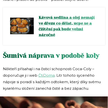
Kávová sedlina a olej nemají
ve dřezu co dělat, ucpe se a
čištění pak bude velmi
náročné
Šumivá náprava v podobě koly
Někteří přísahají i na čisticí schopnosti Coca-Coly –
doporučuje ji i web
ČtiDoma
. Litr tohoto syceného
nápoje si poradí s každým odtokem, který díky svému
kyselému složení zanechá čisté a bez zápachu.