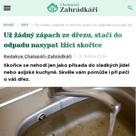
DOMŮ
TIPY
Už žádný zápach ze dřezu, stačí do odpadu nasypat lžíci
Už žádný zápach ze dřezu, stačí do
odpadu nasypat lžíci skořice
Redakce Chalupáři-Zahrádkáři
13. dubna 2024
Skořice se nehodí jen jako přísada do sladkých jídel
nebo asijské kuchyně. Skvěle vám pomůže i při péči
o váš dřez.