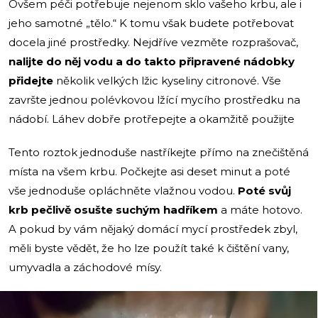
Ovšem péči potřebuje nejenom sklo vašeho krbu, ale i
jeho samotné „tělo.“ K tomu však budete potřebovat
docela jiné prostředky. Nejdříve vezměte rozprašovač,
nalijte do něj vodu a do takto připravené nádobky
přidejte
několik velkých lžic kyseliny citronové. Vše
završte jednou polévkovou lžící mycího prostředku na
nádobí. Láhev dobře protřepejte a okamžitě použijte
Tento roztok jednoduše nastříkejte přímo na znečištěná
místa na všem krbu. Počkejte asi deset minut a poté
vše jednoduše opláchněte vlažnou vodou.
Poté svůj
krb pečlivě osušte suchým hadříkem
a máte hotovo.
A pokud by vám nějaký domácí mycí prostředek zbyl,
měli byste vědět, že ho lze použít také k čištění vany,
umyvadla a záchodové mísy.