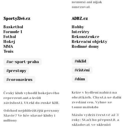
nemusí ani nijak
omezovat
SportyŽivě.cz
ADBZ.cz
Basketbal
Hobby
Formule 1
Interiéry
Fotbal
Rekonstrukce
Hokej
Rekreační objekty
MMA
Rodinné domy
Tenis
#úklid
#ac-spart-praha
#čištění
#prestupy
#dům
#coronavirus
Krize v bydlení nabírá na
Český klub vyhodil hokejového
obrátkách. Chystá se další
reprezentanta kvůli
zvedání cen. Vyhne se
závislosti. Utekl do ruské KHL
tomu málokdo
Odchod nejdůležitější persony
Máslo vydrží čerstvé až 3
Slavie? Ve hře slavné kluby i
roky: Stačí ho přepustit a
miliony
skladovat ve sklenici