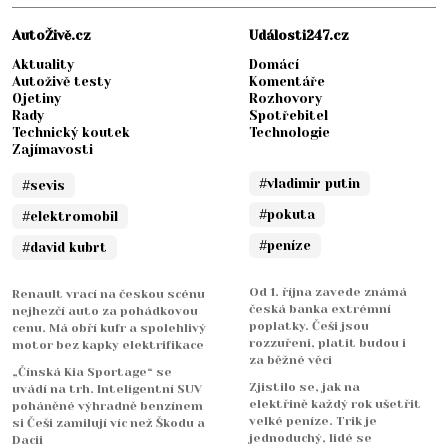
AutoŽivě.cz
Události247.cz
Aktuality
Domácí
Autoživě testy
Komentáře
Ojetiny
Rozhovory
Rady
Spotřebitel
Technický koutek
Technologie
Zajímavosti
#vladimir putin
#sevis
#pokuta
#elektromobil
#peníze
#david kubrt
Od 1. října zavede známá
Renault vrací na českou scénu
česká banka extrémní
nejhezčí auto za pohádkovou
poplatky. Češi jsou
cenu. Má obří kufr a spolehlivý
rozzuřeni, platit budou i
motor bez kapky elektrifikace
za běžné věci
„Čínská Kia Sportage“ se
Zjistilo se, jak na
uvádí na trh. Inteligentní SUV
elektřině každý rok ušetřit
poháněné výhradně benzínem
velké peníze. Trik je
si Češi zamilují víc než Škodu a
jednoduchý, lidé se
Dacii