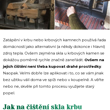
i
Zatápění v krbu nebo krbových kamnech používá řada
domácností jako alternativní (a někdy dokonce i hlavní)
zdroj tepla. Ovšem zejména skla u krbových kamen se
dokážou poměrně rychle značně zaneřádit.
Ovšem na
jejich čištění není třeba kupovat drahé prostředky
.
Naopak. Velmi dobře lze aplikovat i to, co se vám jinak
bez užitku válí doma ve spíži nebo v koupelně. A věřte
nebo ne, skvěle při tomto procesu využijete starý
popel.
Jak na čištění skla krbu