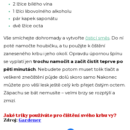
2 lžíce bílého vína
1 lžíci libovolného alkoholu
pár kapek saponátu
dvě lžíce octa
Vše smíchejte dohromady a vytvořte
čisticí směs
. Do ní
poté namočte houbičku, a tu použijte k čištění
zaneseného krbu i jeho okolí. Opravdu úpornou špínu
se vyplatí jen
trochu namočit a začít čistit teprve po
pěti minutách
. Nebudete potom muset tolik tlačit a
veškeré znečištění půjde dolů skoro samo Nakonec
můžete pro věší lesk ještě celý krb přejet čistým octem.
Zápachu se bát nemusíte – velmi brzy se rozptýlí a
zmizí.
Jaké triky používáte pro čištění svého krbu vy?
Zdroj:
Gardener