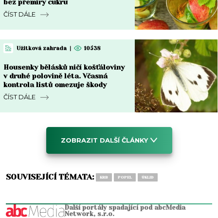
bez přemíry cukru
ČÍST DÁLE
Užitková zahrada
|
10538
Housenky bělásků ničí košťáloviny
v druhé polovině léta. Včasná
kontrola listů omezuje škody
ČÍST DÁLE
ZOBRAZIT DALŠÍ ČLÁNKY
SOUVISEJÍCÍ TÉMATA:
KRB
POPEL
ÚKLID
Další portály spadající pod abcMedia
Network, s.r.o.