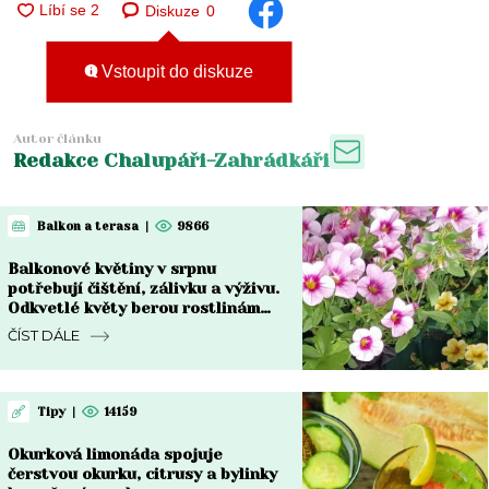
Diskuze
0
Vstoupit do diskuze
Autor článku
Redakce Chalupáři-Zahrádkáři
Balkon a terasa
|
9866
Balkonové květiny v srpnu
potřebují čištění, zálivku a výživu.
Odkvetlé květy berou rostlinám
sílu
ČÍST DÁLE
Tipy
|
14159
Okurková limonáda spojuje
čerstvou okurku, citrusy a bylinky