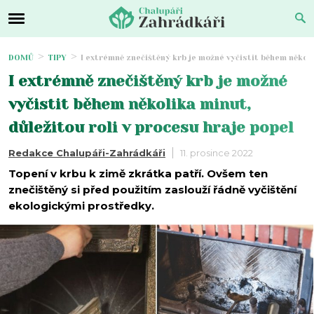
DOMŮ
TIPY
I extrémně znečištěný krb je možné vyčistit během několi
I extrémně znečištěný krb je možné
vyčistit během několika minut,
důležitou roli v procesu hraje popel
Redakce Chalupáři-Zahrádkáři
11. prosince 2022
Topení v krbu k zimě zkrátka patří. Ovšem ten
znečištěný si před použitím zaslouží řádně vyčištění
ekologickými prostředky.