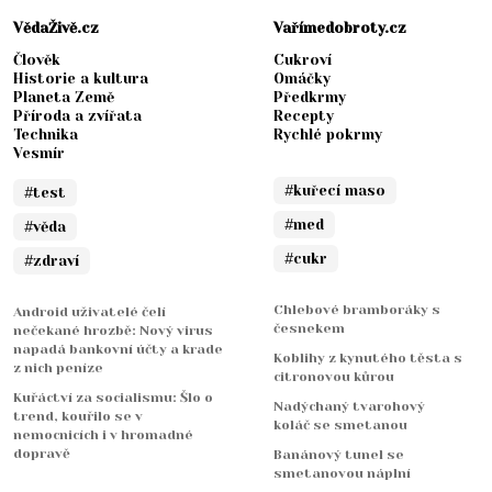
VědaŽivě.cz
Vařímedobroty.cz
Člověk
Cukroví
Historie a kultura
Omáčky
Planeta Země
Předkrmy
Příroda a zvířata
Recepty
Technika
Rychlé pokrmy
Vesmír
#kuřecí maso
#test
#med
#věda
#cukr
#zdraví
Chlebové bramboráky s
Android uživatelé čelí
česnekem
nečekané hrozbě: Nový virus
napadá bankovní účty a krade
Koblihy z kynutého těsta s
z nich peníze
citronovou kůrou
Kuřáctví za socialismu: Šlo o
Nadýchaný tvarohový
trend, kouřilo se v
koláč se smetanou
nemocnicích i v hromadné
dopravě
Banánový tunel se
smetanovou náplní