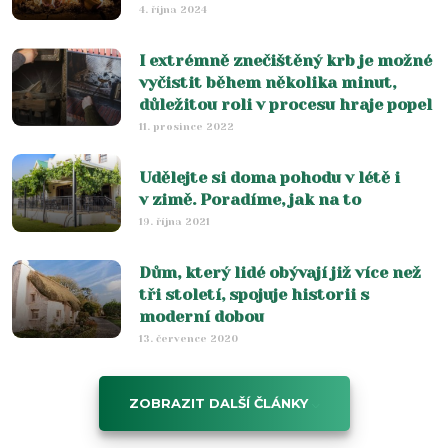
4. října 2024
I extrémně znečištěný krb je možné
vyčistit během několika minut,
důležitou roli v procesu hraje popel
11. prosince 2022
Udělejte si doma pohodu v létě i
v zimě. Poradíme, jak na to
19. října 2021
Dům, který lidé obývají již více než
tři století, spojuje historii s
moderní dobou
13. července 2020
ZOBRAZIT DALŠÍ ČLÁNKY