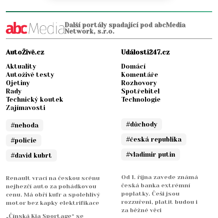
Další portály spadající pod abcMedia
Network, s.r.o.
AutoŽivě.cz
Události247.cz
Aktuality
Domácí
Autoživě testy
Komentáře
Ojetiny
Rozhovory
Rady
Spotřebitel
Technický koutek
Technologie
Zajímavosti
#důchody
#nehoda
#česká republika
#policie
#vladimir putin
#david kubrt
Od 1. října zavede známá
Renault vrací na českou scénu
česká banka extrémní
nejhezčí auto za pohádkovou
poplatky. Češi jsou
cenu. Má obří kufr a spolehlivý
rozzuřeni, platit budou i
motor bez kapky elektrifikace
za běžné věci
„Čínská Kia Sportage“ se