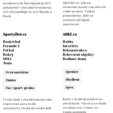
Zjistilo se, jak na
uvádí na trh. Inteligentní SUV
elektřině každý rok ušetřit
poháněné výhradně benzínem
velké peníze. Trik je
si Češi zamilují víc než Škodu a
jednoduchý, lidé se
Dacii
nemusí ani nijak
omezovat
SportyŽivě.cz
ADBZ.cz
Basketbal
Hobby
Formule 1
Interiéry
Fotbal
Rekonstrukce
Hokej
Rekreační objekty
MMA
Rodinné domy
Tenis
#penize
#coronavirus
#bydlení
#mma
#pes
#ac-spart-praha
Krize v bydlení nabírá na
Český klub vyhodil hokejového
obrátkách. Chystá se další
reprezentanta kvůli
zvedání cen. Vyhne se
závislosti. Utekl do ruské KHL
tomu málokdo