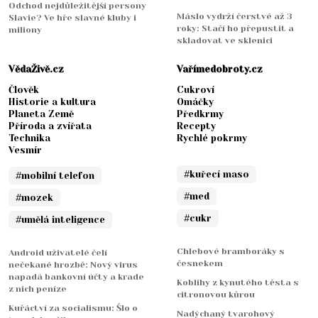
Odchod nejdůležitější persony
Máslo vydrží čerstvé až 3
Slavie? Ve hře slavné kluby i
roky: Stačí ho přepustit a
miliony
skladovat ve sklenici
VědaŽivě.cz
Vařímedobroty.cz
Člověk
Cukroví
Historie a kultura
Omáčky
Planeta Země
Předkrmy
Příroda a zvířata
Recepty
Technika
Rychlé pokrmy
Vesmír
#kuřecí maso
#mobilní telefon
#med
#mozek
#cukr
#umělá inteligence
Chlebové bramboráky s
Android uživatelé čelí
česnekem
nečekané hrozbě: Nový virus
napadá bankovní účty a krade
Koblihy z kynutého těsta s
z nich peníze
citronovou kůrou
Kuřáctví za socialismu: Šlo o
Nadýchaný tvarohový