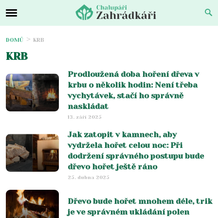
DOMŮ
KRB
KRB
Prodloužená doba hoření dřeva v
krbu o několik hodin: Není třeba
vychytávek, stačí ho správně
naskládat
13. září 2025
Jak zatopit v kamnech, aby
vydržela hořet celou noc: Při
dodržení správného postupu bude
dřevo hořet ještě ráno
25. dubna 2025
Dřevo bude hořet mnohem déle, trik
je ve správném ukládání polen