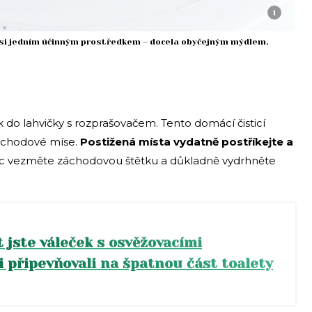
i
 si jedním účinným prostředkem – docela obyčejným mýdlem.
ok do lahvičky s rozprašovačem. Tento domácí čisticí
 záchodové míse.
Postižená místa vydatně postříkejte a
c vezměte záchodovou štětku a důkladně vydrhněte
t jste váleček s osvěžovacími
 připevňovali na špatnou část toalety