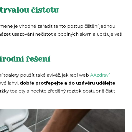
trvalou čistotu
amene je vhodné zařadit tento postup čištění jednou
ázet usazování nečistot a odolných skvrn a udržuje vaši
řírodní řešení
í toalety použít také aviváž, jak radí web
AAzdraví
.
ové lahvi,
dobře protřepejte a do uzávěru udělejte
ržky toalety a nechte zředěný roztok postupně čistit