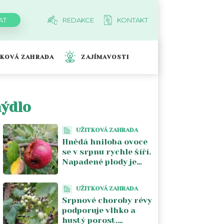
REDAKCE
KONTAKT
TKOVÁ ZAHRADA
ZAJÍMAVOSTI
mýdlo
UŽITKOVÁ ZAHRADA
Hnědá hniloba ovoce
se v srpnu rychle šíří.
Napadené plody je
lepší ze stromu
odstranit
UŽITKOVÁ ZAHRADA
Srpnové choroby révy
podporuje vlhko a
hustý porost.