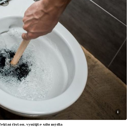
i
ektní čistou, využijte sílu mýdla