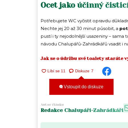
Ocet jako účinný čistic
Potřebujete WC vyčistit opravdu důkladně?
Nechte jej 20 až 30 minut působit, a
pot
pustí i ty nejodolnější usazeniny – sam
návodu Chalupářů-Zahrádkářů vsadit i 
Jak se o údržbu své toalety staráte v
Diskuze
7
Vstoupit do diskuze
Autor článku
Redakce Chalupáři-Zahrádkáři