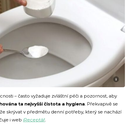
i
osti – často vyžaduje zvláštní péči a pozornost, aby
hována ta nejvyšší čistota a hygiena
. Překvapivě se
že skrývat v předmětu denní potřeby, který se nachází
čuje i web
iReceptář
.