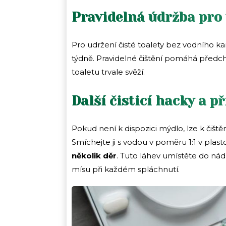
Pravidelná údržba pro 
Pro udržení čisté toalety bez vodního k
týdně. Pravidelné čištění pomáhá předch
toaletu trvale svěží.
Další čisticí hacky a p
Pokud není k dispozici mýdlo, lze k čištěn
Smíchejte ji s vodou v poměru 1:1 v plast
několik děr
. Tuto láhev umístěte do nád
mísu při každém spláchnutí.