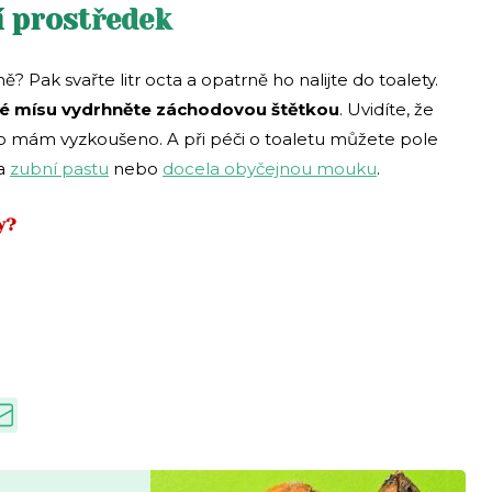
í prostředek
 Pak svařte litr octa a opatrně ho nalijte do toalety.
é mísu vydrhněte záchodovou štětkou
. Uvidíte, že
a to mám vyzkoušeno. A při péči o toaletu můžete pole
na
zubní pastu
nebo
docela obyčejnou mouku
.
y?