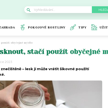
ZAHRADA
POKOJOVÉ ROSTLINY
TIPY
UŽI
í použít obyčejné mýdlo
sknout, stačí použít obyčejné 
nce 2023
nečištěně – lesk jí může vrátit šikovné použití
ké.