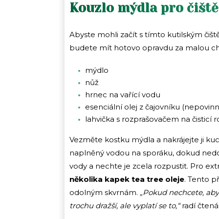
Kouzlo mýdla pro čiště
Abyste mohli začít s tímto kutilským čišt
budete mít hotovo opravdu za malou chv
mýdlo
nůž
hrnec na vařící vodu
esenciální olej z čajovníku (nepovin
lahvička s rozprašovačem na čisticí 
Vezměte kostku mýdla a nakrájejte ji k
naplněný vodou na sporáku, dokud nedo
vody a nechte je zcela rozpustit. Pro ext
několika kapek tea tree oleje
. Tento p
odolným skvrnám.
„Pokud nechcete, aby 
trochu dražší, ale vyplatí se to,“
radí čtenář