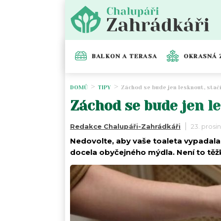
BALKON A TERASA
OKRASNÁ 
DOMŮ
TIPY
Záchod se bude jen lesknout, stač
Záchod se bude jen le
Redakce Chalupáři-Zahrádkáři
23. prosi
Nedovolte, aby vaše toaleta vypadala z
docela obyčejného mýdla. Není to těž