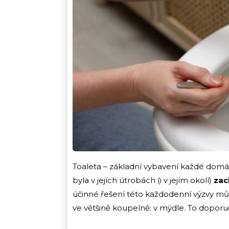
Toaleta – základní vybavení každé domácn
byla v jejích útrobách (i v jejím okolí)
zac
účinné řešení této každodenní výzvy mů
ve většině koupelně: v mýdle. To doporu