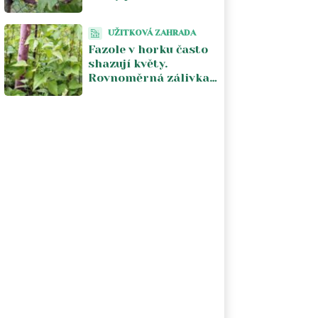
Pomáhá vzdušnost a
odstranění
UŽITKOVÁ ZAHRADA
napadených částí
Fazole v horku často
shazují květy.
Rovnoměrná zálivka
a chladnější počasí
obnoví násadu lusků