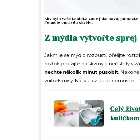
Aby byla vaše toaleta zase jako nová, pomozte
Funguje opravdu skvěle.
Z mýdla vytvořte sprej
Jakmile se mýdlo rozpustí, přelijte rozt
roztok použijte na skvrny a nečistoty v
nechte několik minut působit
. Nakone
vnitřek mísy. Nic víc už dělat nemusíte.
Celý živo
kuličkami