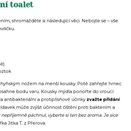
ní toalet
ěním, shromážděte si následující věci. Nebojte se – vše
iličku.
né)
roztok
uchyňským nožem na menší kousky. Poté zahřejte hrnec
sáhne bodu varu. Kousky mýdla ponořte do vroucí
ra antibakteriální a protiplísňové účinky
zvažte přidání
řídavek může zvýšit účinnost čištění proti bakteriím a
nepříjemně páchnul, vyberte si ten bez aroma. Je sice
ka Jitka T. z Přerova.