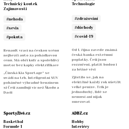
Technický koutek
Technologie
Zajímavosti
#zdražování
#nehoda
#důchody
#sevis
#covid-19
#pokuta
Od 1. října zavede známá
Renault vrací na českou scénu
česká banka extrémní
nejhezčí auto za pohádkovou
poplatky. Češi jsou
cenu. Má obří kufr a spolehlivý
rozzuřeni, platit budou i
motor bez kapky elektrifikace
za běžné věci
„Čínská Kia Sportage“ se
Zjistilo se, jak na
uvádí na trh. Inteligentní SUV
elektřině každý rok ušetřit
poháněné výhradně benzínem
velké peníze. Trik je
si Češi zamilují víc než Škodu a
jednoduchý, lidé se
Dacii
nemusí ani nijak
omezovat
SportyŽivě.cz
ADBZ.cz
Basketbal
Hobby
Formule 1
Interiéry