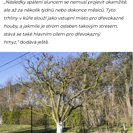
„
Následky spálení sluncem se nemusí projevit okamžitě,
ale až za několik týdnů nebo dokonce měsíců. Tyto
trhliny v kůře slouží jako vstupní místo pro dřevokazné
houby, a jakmile je strom oslaben takovým stresem,
stává se také hlavním cílem pro dřevokazný
hmyz,“
dodává ještě.
i