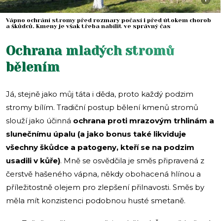
Vápno ochrání stromy před rozmary počasí i před útokem chorob
a škůdců. Kmeny je však třeba nabílit ve správný čas
Ochrana mladých stromů
bělením
Já, stejně jako můj táta i děda, proto každý podzim
stromy bílím. Tradiční postup bělení kmenů stromů
slouží jako účinná
ochrana proti mrazovým trhlinám a
slunečnímu úpalu
(a jako bonus také likviduje
všechny škůdce a patogeny, kteří se na podzim
usadili v kůře)
. Mně se osvědčila je směs připravená z
čerstvě hašeného vápna, někdy obohacená hlínou a
příležitostně olejem pro zlepšení přilnavosti. Směs by
měla mít konzistenci podobnou husté smetaně.