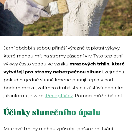
i
Jarní období s sebou přináší výrazné teplotní výkyvy,
které mohou mít na stromy zásadní vliv. Tyto teplotní
výkyvy často vedou ke vzniku
mrazových trhlin, které
vytvářejí pro stromy nebezpečnou situaci
, zejména
pokud na jedné straně kmene panují teploty nad
bodem mrazu, zatímco druhá strana zůstává pod ním,
jak informuje web
iReceptář.cz
. Pomoci může bělení.
Účinky slunečního úpalu
Mrazové trhliny mohou způsobit poškození tkání