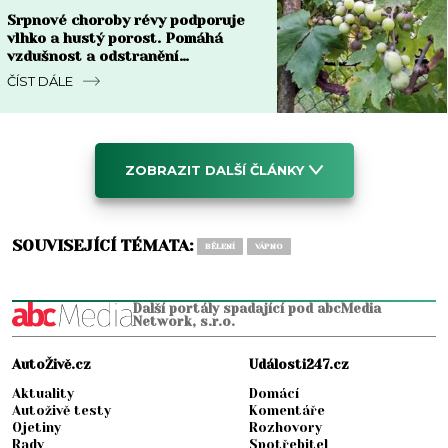
Srpnové choroby révy podporuje
vlhko a hustý porost. Pomáhá
vzdušnost a odstranění
napadených částí
ČÍST DÁLE
ZOBRAZIT DALŠÍ ČLÁNKY
SOUVISEJÍCÍ TÉMATA:
BĚLENÍ
VÁPNO
Další portály spadající pod abcMedia
Network, s.r.o.
AutoŽivě.cz
Události247.cz
Aktuality
Domácí
Autoživě testy
Komentáře
Ojetiny
Rozhovory
Rady
Spotřebitel