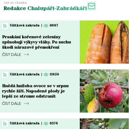
Autor článku
Redakce Chalupáři-Zahrádkáři
Užitková zahrada
|
6087
Praskání kořenové zeleniny
způsobují výkyvy vláhy. Po suchu
škodí nárazové přemokření
ČÍST DÁLE
Užitková zahrada
|
11850
Hnědá hniloba ovoce se v srpnu
rychle šíří. Napadené plody je
lepší ze stromu odstranit
ČÍST DÁLE
Užitková zahrada
|
6376