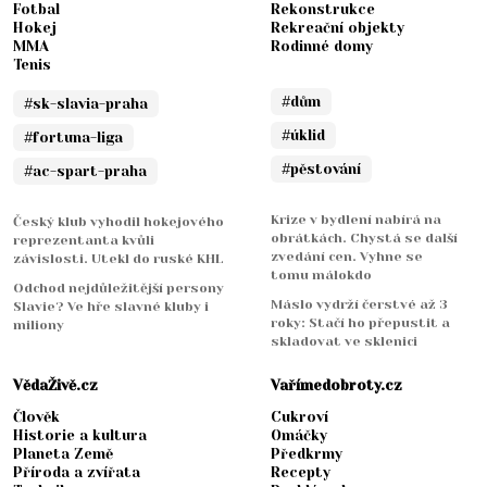
Fotbal
Rekonstrukce
Hokej
Rekreační objekty
MMA
Rodinné domy
Tenis
#dům
#sk-slavia-praha
#úklid
#fortuna-liga
#pěstování
#ac-spart-praha
Krize v bydlení nabírá na
Český klub vyhodil hokejového
obrátkách. Chystá se další
reprezentanta kvůli
zvedání cen. Vyhne se
závislosti. Utekl do ruské KHL
tomu málokdo
Odchod nejdůležitější persony
Máslo vydrží čerstvé až 3
Slavie? Ve hře slavné kluby i
roky: Stačí ho přepustit a
miliony
skladovat ve sklenici
VědaŽivě.cz
Vařímedobroty.cz
Člověk
Cukroví
Historie a kultura
Omáčky
Planeta Země
Předkrmy
Příroda a zvířata
Recepty