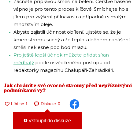
Začněte přípravou směsi na bělení. Čerstvě hašené
vápno je pro tento proces klíčové. Smíchejte ho s
jílem pro zvýšení přilnavosti a případně i s malým
množstvím oleje.
Abyste zajistili účinnost obílení, ujistěte se, že je
kmen stromu suchý a že teplota během nanášení
směsi neklesne pod bod mrazu.
Pro ještě lepší účinek můžete přidat síran
měďnatý
podle osvědčeného postupu od
redaktorky magazínu Chalupáři-Zahrádkáři.
Jak chráníte své ovocné stromy před nepříznivými
podmínkami vy?
Diskuze
0
Vstoupit do diskuze