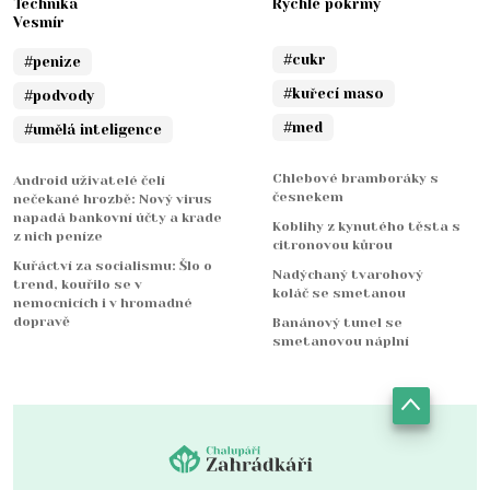
Technika
Rychlé pokrmy
Vesmír
#cukr
#penize
#kuřecí maso
#podvody
#med
#umělá inteligence
Chlebové bramboráky s
Android uživatelé čelí
česnekem
nečekané hrozbě: Nový virus
napadá bankovní účty a krade
Koblihy z kynutého těsta s
z nich peníze
citronovou kůrou
Kuřáctví za socialismu: Šlo o
Nadýchaný tvarohový
trend, kouřilo se v
koláč se smetanou
nemocnicích i v hromadné
dopravě
Banánový tunel se
smetanovou náplní