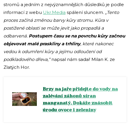
stromů a jedním z nejvýznamnějších důsledků je podle
informací z webu
Ukr.Media
spálení sluncem.
„
Tento
proces začíná změnou barvy kůry stromu. Kůra v
postižené oblasti se může jevit jako propadlá a
odbarvená.
Postupem času se na povrchu kůry začnou
objevovat malé praskliny a trhliny
, které nakonec
vedou k odumření kůry a jejímu odloučení od
podkladového dřeva,“
napsal nám sadař Milan K. ze
Zlatých Hor.
Brzy na jaře přidejte do vody na
zalévání záhonů síran
manganatý. Dokáže znásobit
úrodu ovoce i zeleniny