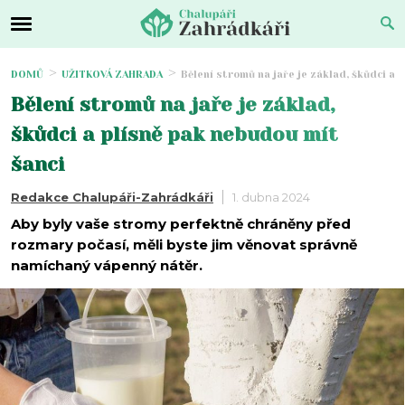
DOMŮ
UŽITKOVÁ ZAHRADA
Bělení stromů na jaře je základ, škůdci a 
Bělení stromů na jaře je základ,
škůdci a plísně pak nebudou mít
šanci
Redakce Chalupáři-Zahrádkáři
1. dubna 2024
Aby byly vaše stromy perfektně chráněny před
rozmary počasí, měli byste jim věnovat správně
namíchaný vápenný nátěr.