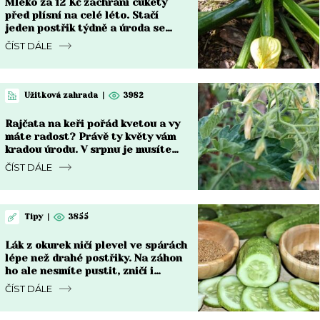
Mléko za 12 Kč zachrání cukety
před plísní na celé léto. Stačí
jeden postřik týdně a úroda se
zdvojnásobí
ČÍST DÁLE
Užitková zahrada
|
3982
Rajčata na keři pořád kvetou a vy
máte radost? Právě ty květy vám
kradou úrodu. V srpnu je musíte
zastavit
ČÍST DÁLE
Tipy
|
3855
Lák z okurek ničí plevel ve spárách
lépe než drahé postřiky. Na záhon
ho ale nesmíte pustit, zničí i
kořeny
ČÍST DÁLE