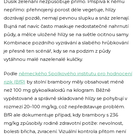
Dusík zelenání nezpůsobuje přímo. Přispívá k němu
nepřímo: přehnojený porost déle vegetuje, hlízy
dozrávají pozdě, nemají pevnou slupku a snáz zelenají.
Bujná nať navíc často maskuje nedostatečné nahrnutí
půdy, a mělce uložené hlízy se na světle ocitnou samy.
Kombinace pozdního vyzrávání a slabého hrůbkování
je přesně ten scénář, kdy se na podzim z půdy
vytáhnou malé nazelenalé kuličky.
Podle
německého Spolkového institutu pro hodnocení
rizik (BfR)
by stolní brambory měly obsahovat méně
než 100 mg glykoalkaloidů na kilogram. Běžně
vypěstované a správně skladované hlízy se pohybují v
rozmezí 20–100 mg/kg, což nepředstavuje problém.
BfR ale dokumentuje případ, kdy brambory s 236
mg/kg způsobily rodině zdravotní potíže: nevolnost,
bolesti břicha, zvracení. Vizuální kontrola přitom není