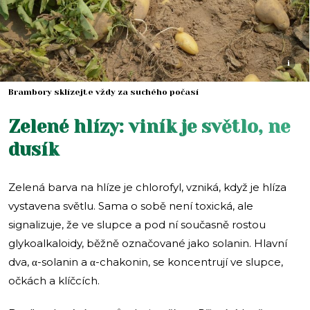
i
Brambory sklízejte vždy za suchého počasí
Zelené hlízy: viník je světlo, ne
dusík
Zelená barva na hlíze je chlorofyl, vzniká, když je hlíza
vystavena světlu. Sama o sobě není toxická, ale
signalizuje, že ve slupce a pod ní současně rostou
glykoalkaloidy, běžně označované jako solanin. Hlavní
dva, α-solanin a α-chakonin, se koncentrují ve slupce,
očkách a klíčcích.