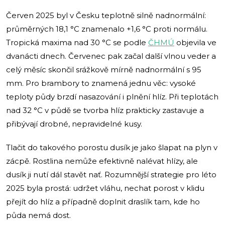
Červen 2025 byl v Česku teplotně silně nadnormální:
průměrných 18,1 °C znamenalo +1,6 °C proti normálu.
Tropická maxima nad 30 °C se podle
ČHMÚ
objevila ve
dvanácti dnech. Červenec pak začal další vlnou veder a
celý měsíc skončil srážkově mírně nadnormální s 95
mm. Pro brambory to znamená jednu věc: vysoké
teploty půdy brzdí nasazování i plnění hlíz. Při teplotách
nad 32 °C v půdě se tvorba hlíz prakticky zastavuje a
přibývají drobné, nepravidelné kusy.
Tlačit do takového porostu dusík je jako šlapat na plyn v
zácpě. Rostlina nemůže efektivně nalévat hlízy, ale
dusík ji nutí dál stavět nať. Rozumnější strategie pro léto
2025 byla prostá: udržet vláhu, nechat porost v klidu
přejít do hlíz a případně doplnit draslík tam, kde ho
půda nemá dost.