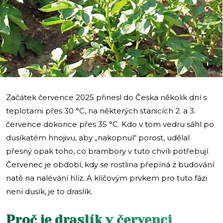
i
Začátek července 2025 přinesl do Česka několik dní s
teplotami přes 30 °C, na některých stanicích 2. a 3.
července dokonce přes 35 °C. Kdo v tom vedru sáhl po
dusíkatém hnojivu, aby „nakopnul“ porost, udělal
přesný opak toho, co brambory v tuto chvíli potřebují.
Červenec je období, kdy se rostlina přepíná z budování
natě na nalévání hlíz. A klíčovým prvkem pro tuto fázi
není dusík, je to draslík.
Proč je draslík v červenci