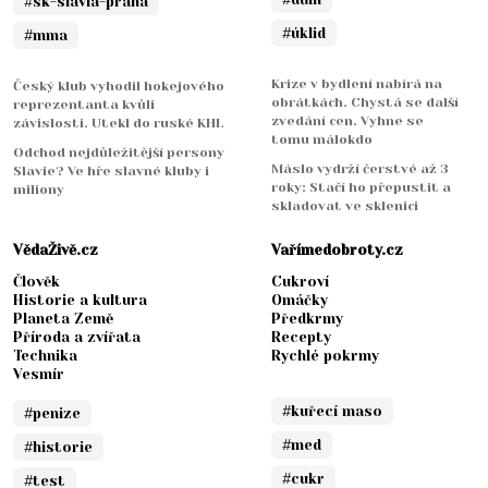
#sk-slavia-praha
#úklid
#mma
Krize v bydlení nabírá na
Český klub vyhodil hokejového
obrátkách. Chystá se další
reprezentanta kvůli
zvedání cen. Vyhne se
závislosti. Utekl do ruské KHL
tomu málokdo
Odchod nejdůležitější persony
Máslo vydrží čerstvé až 3
Slavie? Ve hře slavné kluby i
roky: Stačí ho přepustit a
miliony
skladovat ve sklenici
VědaŽivě.cz
Vařímedobroty.cz
Člověk
Cukroví
Historie a kultura
Omáčky
Planeta Země
Předkrmy
Příroda a zvířata
Recepty
Technika
Rychlé pokrmy
Vesmír
#kuřecí maso
#penize
#med
#historie
#cukr
#test