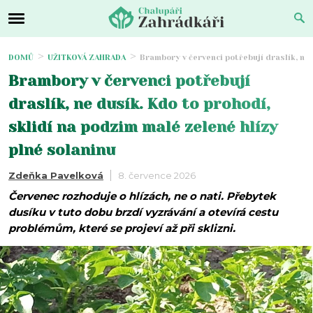
DOMŮ
UŽITKOVÁ ZAHRADA
Brambory v červenci potřebují draslík, ne 
Brambory v červenci potřebují
draslík, ne dusík. Kdo to prohodí,
sklidí na podzim malé zelené hlízy
plné solaninu
Zdeňka Pavelková
8. července 2026
Červenec rozhoduje o hlízách, ne o nati. Přebytek
dusíku v tuto dobu brzdí vyzrávání a otevírá cestu
problémům, které se projeví až při sklizni.