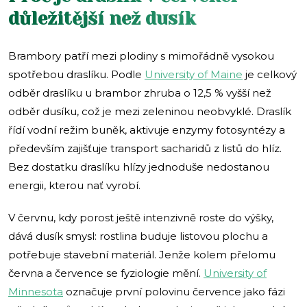
důležitější než dusík
Brambory patří mezi plodiny s mimořádně vysokou
spotřebou draslíku. Podle
University of Maine
je celkový
odběr draslíku u brambor zhruba o 12,5 % vyšší než
odběr dusíku, což je mezi zeleninou neobvyklé. Draslík
řídí vodní režim buněk, aktivuje enzymy fotosyntézy a
především zajišťuje transport sacharidů z listů do hlíz.
Bez dostatku draslíku hlízy jednoduše nedostanou
energii, kterou nať vyrobí.
V červnu, kdy porost ještě intenzivně roste do výšky,
dává dusík smysl: rostlina buduje listovou plochu a
potřebuje stavební materiál. Jenže kolem přelomu
června a července se fyziologie mění.
University of
Minnesota
označuje první polovinu července jako fázi