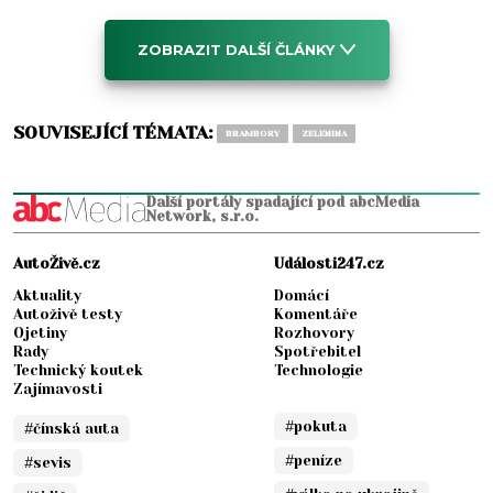
ZOBRAZIT DALŠÍ ČLÁNKY
SOUVISEJÍCÍ TÉMATA:
BRAMBORY
ZELENINA
Další portály spadající pod abcMedia
Network, s.r.o.
AutoŽivě.cz
Události247.cz
Aktuality
Domácí
Autoživě testy
Komentáře
Ojetiny
Rozhovory
Rady
Spotřebitel
Technický koutek
Technologie
Zajímavosti
#pokuta
#čínská auta
#peníze
#sevis