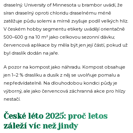
draselný. University of Minnesota u brambor uvádí, že
síran draselný oproti chloridu draselnému méně
zatěžuje půdu solemi a mírně zvyšuje podíl velkých hlíz.
V českém hobby segmentu etikety uvádějí orientačně
500–600 g na 10 m² jako celkovou sezonní dávku;
červencová aplikace by měla být jen její částí, pokud už
byl draslík dodán na jaře.
A pozor na kompost jako náhradu. Kompost obsahuje
jen 1–2 % draslíku a dusík z něj se uvolňuje pomalu a
nepředvídatelně. Na dlouhodobou kondici půdy je
výborný, ale jako červencová záchranná akce pro hlízy
nestačí.
České léto 2025: proč letos
záleží víc než jindy