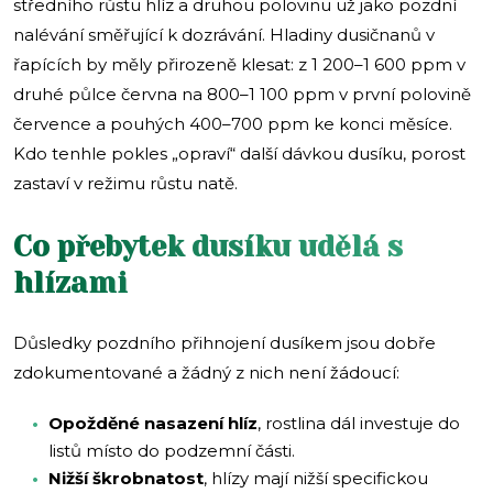
středního růstu hlíz a druhou polovinu už jako pozdní
nalévání směřující k dozrávání. Hladiny dusičnanů v
řapících by měly přirozeně klesat: z 1 200–1 600 ppm v
druhé půlce června na 800–1 100 ppm v první polovině
července a pouhých 400–700 ppm ke konci měsíce.
Kdo tenhle pokles „opraví“ další dávkou dusíku, porost
zastaví v režimu růstu natě.
Co přebytek dusíku udělá s
hlízami
Důsledky pozdního přihnojení dusíkem jsou dobře
zdokumentované a žádný z nich není žádoucí:
Opožděné nasazení hlíz
, rostlina dál investuje do
listů místo do podzemní části.
Nižší škrobnatost
, hlízy mají nižší specifickou