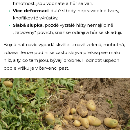
hmotnost, jsou vodnaté a hůř se vaří.
Více deformací
, duté středy, nepravidelné tvary,
knoflíkovité výrůstky.
Slabá slupka
, pozdě vyzrálé hlízy nemají plně
„zatažený“ povrch, snáz se odírají a hůř se skladují.
Bujná nať navíc vypadá skvěle: tmavě zelená, mohutná,
zdravá. Jenže pod ní se často skrývá překvapivě málo
hlíz, a ty, co tam jsou, bývají drobné. Hodnotit úspěch
podle vršku je v červenci past.