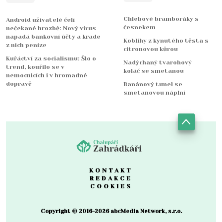
Chlebové bramboráky s
Android uživatelé čelí
česnekem
nečekané hrozbě: Nový virus
napadá bankovní účty a krade
Koblihy z kynutého těsta s
z nich peníze
citronovou kůrou
Kuřáctví za socialismu: Šlo o
Nadýchaný tvarohový
trend, kouřilo se v
koláč se smetanou
nemocnicích i v hromadné
dopravě
Banánový tunel se
smetanovou náplní
KONTAKT
REDAKCE
COOKIES
Copyright © 2016-2026 abcMedia Network, s.r.o.