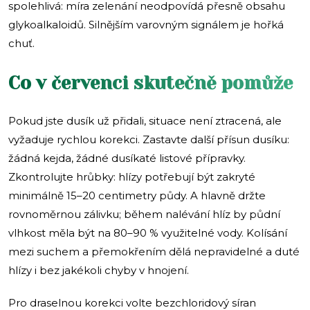
spolehlivá: míra zelenání neodpovídá přesně obsahu
glykoalkaloidů. Silnějším varovným signálem je hořká
chuť.
Co v červenci skutečně pomůže
Pokud jste dusík už přidali, situace není ztracená, ale
vyžaduje rychlou korekci. Zastavte další přísun dusíku:
žádná kejda, žádné dusíkaté listové přípravky.
Zkontrolujte hrůbky: hlízy potřebují být zakryté
minimálně 15–20 centimetry půdy. A hlavně držte
rovnoměrnou zálivku; během nalévání hlíz by půdní
vlhkost měla být na 80–90 % využitelné vody. Kolísání
mezi suchem a přemokřením dělá nepravidelné a duté
hlízy i bez jakékoli chyby v hnojení.
Pro draselnou korekci volte bezchloridový síran