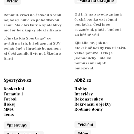
#válka na ukrajině
#řidič
Od 1. října zavede známá
Renault vrací na českou scénu
česká banka extrémní
nejhezčí auto za pohádkovou
poplatky. Češi jsou
cenu. Má obří kufr a spolehlivý
rozzuřeni, platit budou i
motor bez kapky elektrifikace
za běžné věci
„Čínská Kia Sportage“ se
Zjistilo se, jak na
uvádí na trh. Inteligentní SUV
elektřině každý rok ušetřit
poháněné výhradně benzínem
velké peníze. Trik je
si Češi zamilují víc než Škodu a
jednoduchý, lidé se
Dacii
nemusí ani nijak
omezovat
SportyŽivě.cz
ADBZ.cz
Basketbal
Hobby
Formule 1
Interiéry
Fotbal
Rekonstrukce
Hokej
Rekreační objekty
MMA
Rodinné domy
Tenis
#čištění
#prestupy
#dům