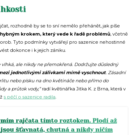
hkosti
ajčat, rozhodně by se to sní nemělo přehánět, jak píše
hybným krokem, který vede k řadě problémů
, včetně
rob. Tyto podmínky vytvářejí pro sazenice nehostinné
vést dokonce i k jejich zániku.
e vlhká, ale nikdy ne přemokřená. Dodržujte důsledný
mezi jednotlivými zálivkami mírně vyschnout
. Zásadní
erlitu nebo písku na dno květináče nebo přímo do
ůdy a průtok vody,“
radí květinářka Jitka K. z Brna, která v
už
s péčí o sazenice radila
.
rmím rajčata tímto roztokem. Plodí až
jsou šťavnatá, chutná a nikdy ničím