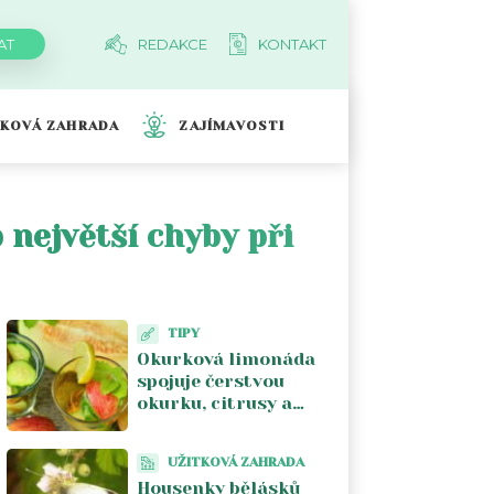
REDAKCE
KONTAKT
TKOVÁ ZAHRADA
ZAJÍMAVOSTI
největší chyby při
TIPY
Okurková limonáda
spojuje čerstvou
okurku, citrusy a
bylinky bez přemíry
cukru
UŽITKOVÁ ZAHRADA
Housenky bělásků