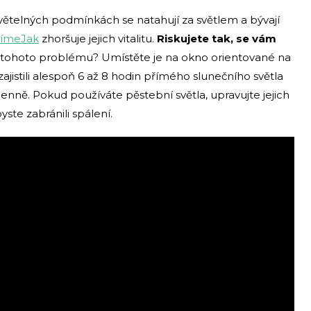
ětelných podmínkách se natahují za světlem a bývají
ímeJak
zhoršuje jejich vitalitu.
Riskujete tak, se vám
ní tohoto problému? Umístěte je na okno orientované na
zajistili alespoň 6 až 8 hodin přímého slunečního světla
enně. Pokud používáte pěstební světla, upravujte jejich
yste zabránili spálení.