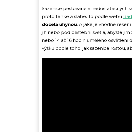
Sazenice pěstované v nedostatečných sv
proto tenké a slabé. To podle webu
Rad
docela uhynou
. A jaké je vhodné řeše
jih nebo pod pěstební světla, abyste jim 
nebo 14 až 16 hodin umělého osvětlení d
výšku podle toho, jak sazenice rostou, ab