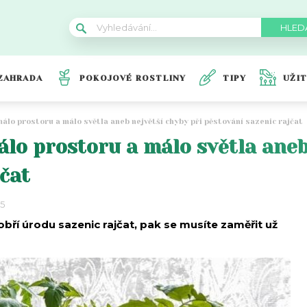
ZAHRADA
POKOJOVÉ ROSTLINY
TIPY
UŽI
álo prostoru a málo světla aneb největší chyby při pěstování sazenic rajčat
lo prostoru a málo světla aneb 
jčat
25
obří úrodu sazenic rajčat, pak se musíte zaměřit už