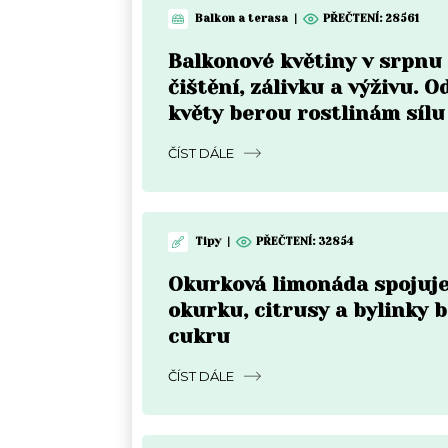
Balkon a terasa
|
PŘEČTENÍ:
28561
Balkonové květiny v srpnu
čištění, zálivku a výživu. O
květy berou rostlinám sílu
ČÍST DÁLE
Tipy
|
PŘEČTENÍ:
32854
Okurková limonáda spojuje
okurku, citrusy a bylinky 
cukru
ČÍST DÁLE