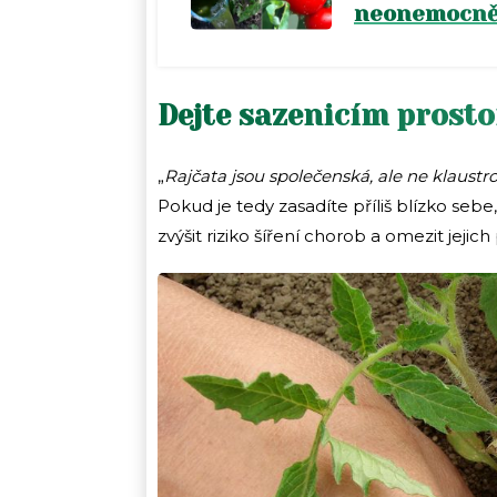
neonemocně
Dejte sazenicím prosto
„
Rajčata jsou společenská, ale ne klaustro
Pokud je tedy zasadíte příliš blízko seb
zvýšit riziko šíření chorob a omezit jejic