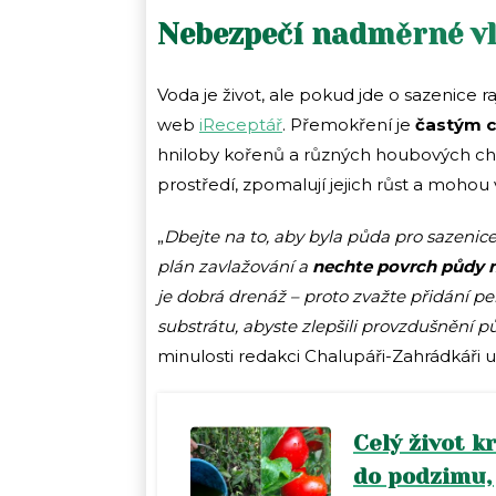
Nebezpečí nadměrné vl
Voda je život, ale pokud jde o sazenice r
web
iReceptář
. Přemokření je
častým c
hniloby kořenů a různých houbových cho
prostředí, zpomalují jejich růst a mohou 
„
Dbejte na to, aby byla půda pro sazenic
plán zavlažování a
nechte
povrch půdy 
je dobrá drenáž – proto zvažte přidání p
substrátu, abyste zlepšili provzdušnění p
minulosti redakci Chalupáři-Zahrádkáři 
Celý život k
do podzimu, 