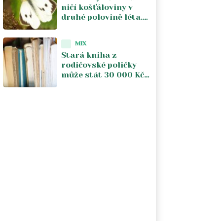
ničí košťáloviny v
druhé polovině léta.
Včasná kontrola listů
omezuje škody
MIX
Stará kniha z
rodičovské poličky
může stát 30 000 Kč.
Záleží na třech
věcech, které většina
lidí ani nekontroluje