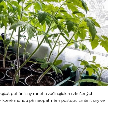
i
rajčat pohání sny mnoha začínajících i zkušených
zev, které mohou při neopatrném postupu změnit sny ve