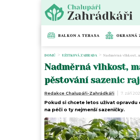
BALKON A TERASA
OKRASNÁ 
DOMŮ
UŽITKOVÁ ZAHRADA
Nadměrná vlhkost, m
Nadměrná vlhkost, má
pěstování sazenic ra
Redakce Chalupáři-Zahrádkáři
7. září 20
Pokud si chcete letos užívat opravdu 
na péči o ty nejmenší sazeničky.