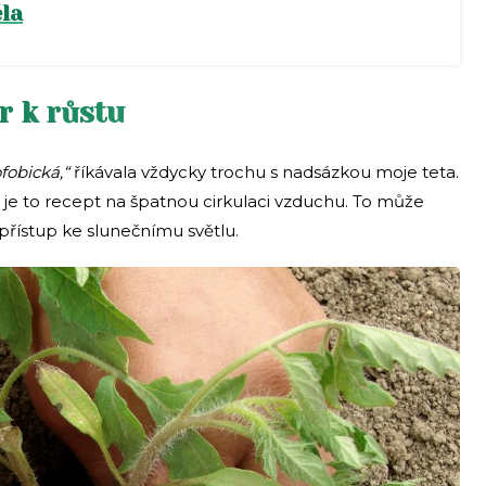
la
r k růstu
fobická,“
říkávala vždycky trochu s nadsázkou moje teta.
e, je to recept na špatnou cirkulaci vzduchu. To může
h přístup ke slunečnímu světlu.