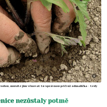
i
úrodou, musíte jim věnovat tu správnou péči už odmalička – tedy
zenice nezůstaly potmě