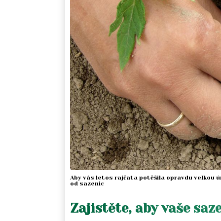
Aby vás letos rajčata potěšila opravdu velkou 
od sazenic
Zajistěte, aby vaše sa