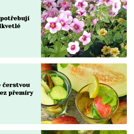
 potřebují
dkvetlé
 čerstvou
bez přemíry