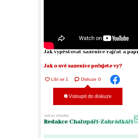
Jak vypěstovat sazenice rajčat a pap
Jak o své sazenice pečujete vy?
Diskuze
0
Vstoupit do diskuze
Autor článku
Redakce Chalupáři-Zahrádkáři