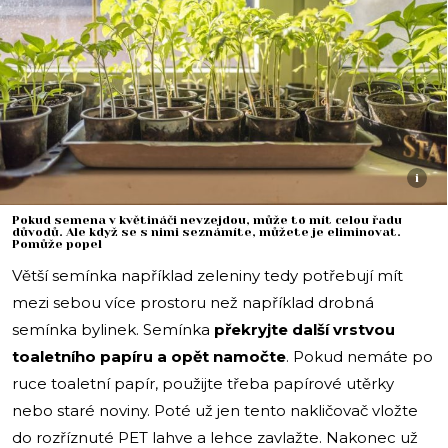
i
Pokud semena v květináči nevzejdou, může to mít celou řadu
důvodů. Ale když se s nimi seznámíte, můžete je eliminovat.
Pomůže popel
Větší semínka například zeleniny tedy potřebují mít
mezi sebou více prostoru než například drobná
semínka bylinek. Semínka
překryjte další vrstvou
toaletního papíru a opět namočte
. Pokud nemáte po
ruce toaletní papír, použijte třeba papírové utěrky
nebo staré noviny. Poté už jen tento nakličovač vložte
do rozříznuté PET lahve a lehce zavlažte. Nakonec už