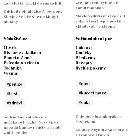
zvedání cen. Vyhne se
závislosti. Utekl do ruské KHL
tomu málokdo
Odchod nejdůležitější persony
Máslo vydrží čerstvé až 3
Slavie? Ve hře slavné kluby i
roky: Stačí ho přepustit a
miliony
skladovat ve sklenici
VědaŽivě.cz
Vařímedobroty.cz
Člověk
Cukroví
Historie a kultura
Omáčky
Planeta Země
Předkrmy
Příroda a zvířata
Recepty
Technika
Rychlé pokrmy
Vesmír
#med
#penize
#kuřecí maso
#test
#cukr
#zdraví
Chlebové bramboráky s
Android uživatelé čelí
česnekem
nečekané hrozbě: Nový virus
napadá bankovní účty a krade
Koblihy z kynutého těsta s
z nich peníze
citronovou kůrou