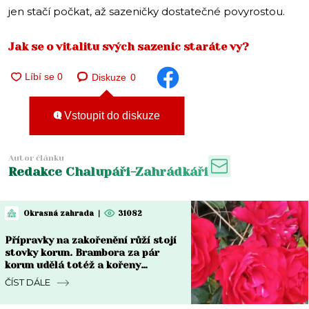
jen stačí počkat, až sazeničky dostatečné povyrostou.
Jak se o vitalitu svých sazenic staráte vy?
Diskuze
0
Vstoupit do diskuze
Autor článku
Redakce Chalupáři-Zahrádkáři
Okrasná zahrada
|
31082
Přípravky na zakořenění růží stojí
stovky korun. Brambora za pár
korun udělá totéž a kořeny
narostou do měsíce
ČÍST DÁLE