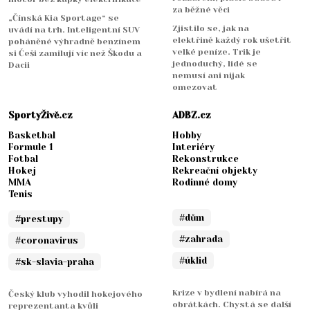
za běžné věci
„Čínská Kia Sportage“ se
Zjistilo se, jak na
uvádí na trh. Inteligentní SUV
elektřině každý rok ušetřit
poháněné výhradně benzínem
velké peníze. Trik je
si Češi zamilují víc než Škodu a
jednoduchý, lidé se
Dacii
nemusí ani nijak
omezovat
SportyŽivě.cz
ADBZ.cz
Basketbal
Hobby
Formule 1
Interiéry
Fotbal
Rekonstrukce
Hokej
Rekreační objekty
MMA
Rodinné domy
Tenis
#dům
#prestupy
#zahrada
#coronavirus
#úklid
#sk-slavia-praha
Krize v bydlení nabírá na
Český klub vyhodil hokejového
obrátkách. Chystá se další
reprezentanta kvůli