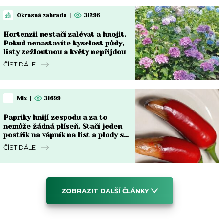
Okrasná zahrada
|
31296
Hortenzii nestačí zalévat a hnojit.
Pokud nenastavíte kyselost půdy,
listy zežloutnou a květy nepřijdou
ČÍST DÁLE
Mix
|
31699
Papriky hnijí zespodu a za to
nemůže žádná plíseň. Stačí jeden
postřik na vápník na list a plody se
vzpamatují do týdne
ČÍST DÁLE
ZOBRAZIT DALŠÍ ČLÁNKY