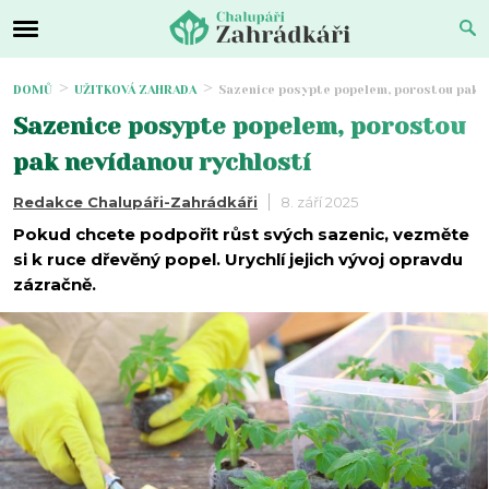
DOMŮ
UŽITKOVÁ ZAHRADA
Sazenice posypte popelem, porostou pak n
Sazenice posypte popelem, porostou
pak nevídanou rychlostí
Redakce Chalupáři-Zahrádkáři
8. září 2025
Pokud chcete podpořit růst svých sazenic, vezměte
si k ruce dřevěný popel. Urychlí jejich vývoj opravdu
zázračně.