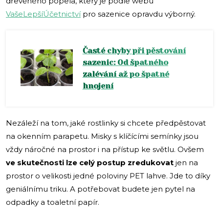
dřevěného popela, který je podle webu
VašeLepšíÚčetnictví
pro sazenice opravdu výborný.
Časté chyby při pěstování
sazenic: Od špatného
zalévání až po špatné
hnojení
Nezáleží na tom, jaké rostlinky si chcete předpěstovat
na okenním parapetu. Misky s klíčícími semínky jsou
vždy náročné na prostor i na přístup ke světlu. Ovšem
ve skutečnosti lze celý postup zredukovat
jen na
prostor o velikosti jedné poloviny PET lahve. Jde to díky
geniálnímu triku. A potřebovat budete jen pytel na
odpadky a toaletní papír.