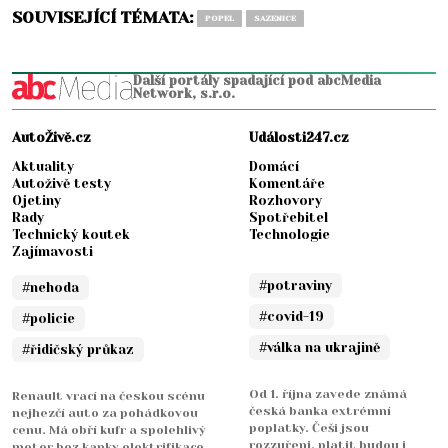
SOUVISEJÍCÍ TÉMATA:
POPEL
SAZENICE
Další portály spadající pod abcMedia
Network, s.r.o.
AutoŽivě.cz
Události247.cz
Aktuality
Domácí
Autoživě testy
Komentáře
Ojetiny
Rozhovory
Rady
Spotřebitel
Technický koutek
Technologie
Zajímavosti
#potraviny
#nehoda
#covid-19
#policie
#válka na ukrajině
#řidičský průkaz
Od 1. října zavede známá
Renault vrací na českou scénu
česká banka extrémní
nejhezčí auto za pohádkovou
poplatky. Češi jsou
cenu. Má obří kufr a spolehlivý
rozzuřeni, platit budou i
motor bez kapky elektrifikace