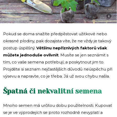
i
Pokud se doma snažíte předpěstovat užitkové nebo
okrasné plodiny, pak dozajista víte, že ne vždy je takový
postup úspěšný.
Většinu nepříznivých faktorů však
můžete jednoduše ovlivnit
. Musíte se jen seznámit s
tím, co vaše semena potřebují, a poskytnout jim to.
Projděte si seznam nejčastějších důvodů neúspěchu při
výsevu a napravte, co je třeba. Já už svou chybu našla.
Špatná či nekvalitní semena
Mnoho semen má určitou dobu použitelnosti. Kupovat
se je ve výprodejích se proto rozhodně nevyplatí a