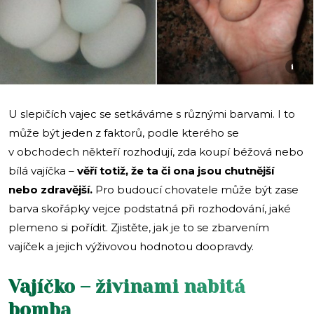
i
U slepičích vajec se setkáváme s různými barvami. I to
může být jeden z faktorů, podle kterého se
v obchodech někteří rozhodují, zda koupí béžová nebo
bílá vajíčka –
věří totiž, že ta či ona jsou chutnější
nebo zdravější.
Pro budoucí chovatele může být zase
barva skořápky vejce podstatná při rozhodování, jaké
plemeno si pořídit. Zjistěte, jak je to se zbarvením
vajíček a jejich výživovou hodnotou doopravdy.
Vajíčko – živinami nabitá
bomba