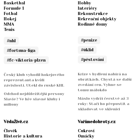
Basketbal
Hobby
Formule 1
Interiéry
Fotbal
Rekonstrukce
Hokej
Rekreační objekty
MMA
Rodinné domy
Tenis
#penize
#nhl
#úklid
#fortuna-liga
#pěstování
#fc-viktoria-plzen
Krize v bydlení nabírá na
Český klub vyhodil hokejového
obrátkách. Chystá se další
reprezentanta kvůli
zvedání cen. Vyhne se
závislosti. Utekl do ruské KHL
tomu málokdo
Odchod nejdůležitější persony
Máslo vydrží čerstvé až 3
Slavie? Ve hře slavné kluby i
roky: Stačí ho přepustit a
miliony
skladovat ve sklenici
VědaŽivě.cz
Vařímedobroty.cz
Člověk
Cukroví
Historie a kultura
Omáčky