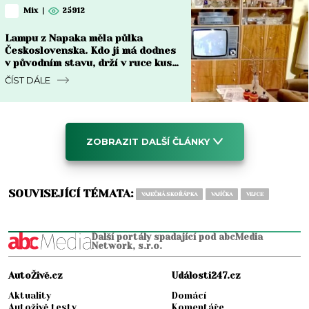
Mix
|
25912
Lampu z Napaka měla půlka
Československa. Kdo ji má dodnes
v původním stavu, drží v ruce kus
za 8 000 Kč i víc
ČÍST DÁLE
ZOBRAZIT DALŠÍ ČLÁNKY
SOUVISEJÍCÍ TÉMATA:
VAJEČNÁ SKOŘÁPKA
VAJÍČKA
VEJCE
Další portály spadající pod abcMedia
Network, s.r.o.
AutoŽivě.cz
Události247.cz
Aktuality
Domácí
Autoživě testy
Komentáře