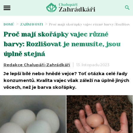
DOMŮ
ZAJÍMAVOSTI
Proč mají skořápky vajec různé barvy: Rozlišovat
Proč mají skořápky vajec různé
barvy: Rozlišovat je nemusíte, jsou
úplně stejná
Redakce Chalupáři-Zahrádkáři
13. listopadu 2023
Je lepší bílé nebo hnědé vejce? Toť otázka celé řady
konzumentů. Kvalita vajec však záleží na úplně jiných
věcech, než je barva skořápky.