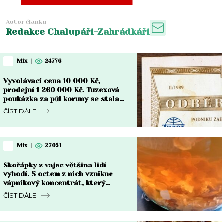
Autor článku
Redakce Chalupáři-Zahrádkáři
Mix
|
24776
Vyvolávací cena 10 000 Kč,
prodejní 1 260 000 Kč. Tuzexová
poukázka za půl koruny se stala
nejdražším bonem v české historii
ČÍST DÁLE
Mix
|
27051
Skořápky z vajec většina lidí
vyhodí. S octem z nich vznikne
vápníkový koncentrát, který
chřadnoucím rostlinám vrátí sílu
ČÍST DÁLE