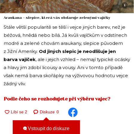
i
Araukana – slepice, která vás obdaruje zelenými vajíčky
Stále větší popularitě se těší i vejce jiných barev, než je
béžová, hnědá nebo bílá. Já kvůli vajíčkům v odstínech
modré a zelené chovám araukany, slepice původem
z Jižní Ameriky.
Od jiných slepic je neodlišuje jen
barva vajíček
, ale i jejich vzhled – nemají typické ocásky
a hlavy jim zdobí licousy a vousy. Ani v tomto případě
však nemá barva skořápky na výživovou hodnotu vejce
žádný vliv.
Podle čeho se rozhodujete při výběru vajec?
Diskuze
0
Vstoupit do diskuze