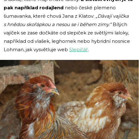
pak například rodajlend
nebo české plemeno
šumavanka, které chová Jana z Klatov:
„Dávají vajíčka
s hnědou skořápkou a nesou se i během zimy.“
Bílých
vajíček se zase dočkáte od slepiček ze světlými laloky,
například od vlašek, leghornek nebo hybridní nosnice
Lohman, jak vysvětluje web
Slepičář
.