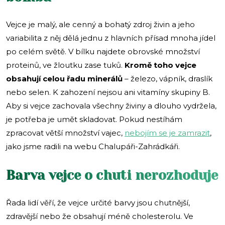
Vejce je malý, ale cenný a bohatý zdroj živin a jeho
variabilita z něj dělá jednu z hlavních přísad mnoha jídel
po celém světě. V bílku najdete obrovské množství
proteinů, ve žloutku zase tuků.
Kromě toho vejce
obsahují celou řadu minerálů
– železo, vápník, draslík
nebo selen. K zahození nejsou ani vitamíny skupiny B.
Aby si vejce zachovala všechny živiny a dlouho vydržela,
je potřeba je umět skladovat. Pokud nestíhám
zpracovat větší množství vajec,
nebojím se je zamrazit
,
jako jsme radili na webu Chalupáři-Zahrádkáři.
Barva vejce o chuti nerozhoduje
Řada lidí věří, že vejce určité barvy jsou chutnější,
zdravější nebo že obsahují méně cholesterolu. Ve