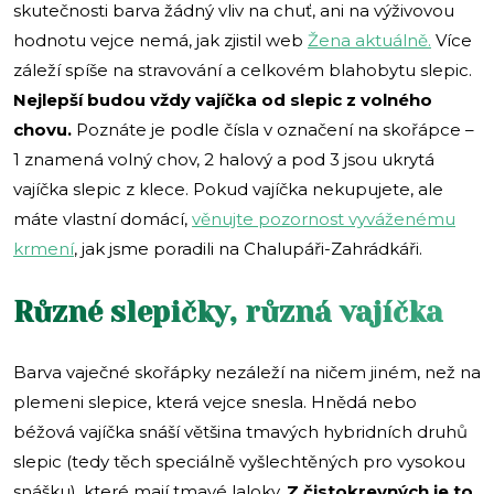
skutečnosti barva žádný vliv na chuť, ani na výživovou
hodnotu vejce nemá, jak zjistil web
Žena aktuálně.
Více
záleží spíše na stravování a celkovém blahobytu slepic.
Nejlepší budou vždy vajíčka od slepic z volného
chovu.
Poznáte je podle čísla v označení na skořápce –
1 znamená volný chov, 2 halový a pod 3 jsou ukrytá
vajíčka slepic z klece. Pokud vajíčka nekupujete, ale
máte vlastní domácí,
věnujte pozornost vyváženému
krmení
, jak jsme poradili na Chalupáři-Zahrádkáři.
Různé slepičky, různá vajíčka
Barva vaječné skořápky nezáleží na ničem jiném, než na
plemeni slepice, která vejce snesla. Hnědá nebo
béžová vajíčka snáší většina tmavých hybridních druhů
slepic (tedy těch speciálně vyšlechtěných pro vysokou
snášku), které mají tmavé laloky.
Z čistokrevných je to