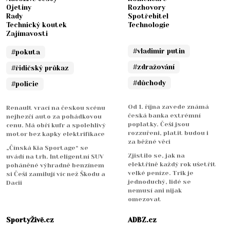
Ojetiny
Rozhovory
Rady
Spotřebitel
Technický koutek
Technologie
Zajímavosti
#vladimir putin
#pokuta
#zdražování
#řidičský průkaz
#důchody
#policie
Od 1. října zavede známá
Renault vrací na českou scénu
česká banka extrémní
nejhezčí auto za pohádkovou
poplatky. Češi jsou
cenu. Má obří kufr a spolehlivý
rozzuřeni, platit budou i
motor bez kapky elektrifikace
za běžné věci
„Čínská Kia Sportage“ se
Zjistilo se, jak na
uvádí na trh. Inteligentní SUV
elektřině každý rok ušetřit
poháněné výhradně benzínem
velké peníze. Trik je
si Češi zamilují víc než Škodu a
jednoduchý, lidé se
Dacii
nemusí ani nijak
omezovat
SportyŽivě.cz
ADBZ.cz