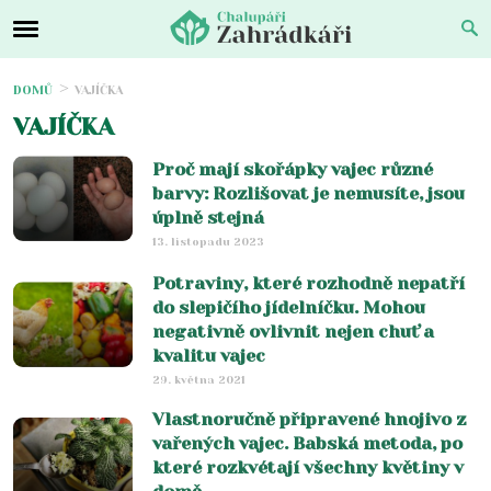
DOMŮ
VAJÍČKA
VAJÍČKA
Proč mají skořápky vajec různé
barvy: Rozlišovat je nemusíte, jsou
úplně stejná
13. listopadu 2023
Potraviny, které rozhodně nepatří
do slepičího jídelníčku. Mohou
negativně ovlivnit nejen chuť a
kvalitu vajec
29. května 2021
Vlastnoručně připravené hnojivo z
vařených vajec. Babská metoda, po
které rozkvétají všechny květiny v