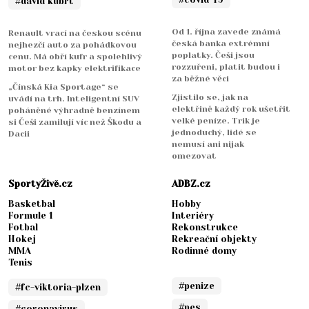
#david kubrt
Od 1. října zavede známá
Renault vrací na českou scénu
česká banka extrémní
nejhezčí auto za pohádkovou
poplatky. Češi jsou
cenu. Má obří kufr a spolehlivý
rozzuřeni, platit budou i
motor bez kapky elektrifikace
za běžné věci
„Čínská Kia Sportage“ se
Zjistilo se, jak na
uvádí na trh. Inteligentní SUV
elektřině každý rok ušetřit
poháněné výhradně benzínem
velké peníze. Trik je
si Češi zamilují víc než Škodu a
jednoduchý, lidé se
Dacii
nemusí ani nijak
omezovat
SportyŽivě.cz
ADBZ.cz
Basketbal
Hobby
Formule 1
Interiéry
Fotbal
Rekonstrukce
Hokej
Rekreační objekty
MMA
Rodinné domy
Tenis
#penize
#fc-viktoria-plzen
#pes
#coronavirus