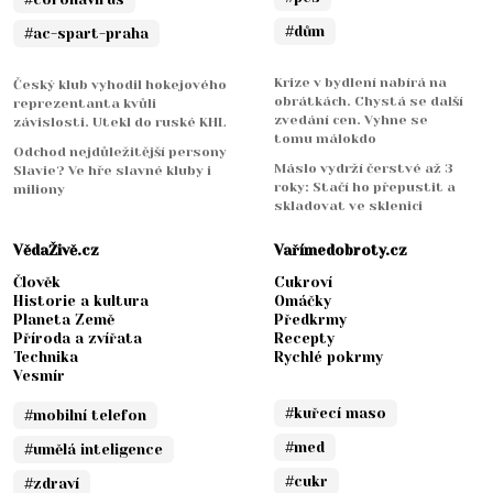
#dům
#ac-spart-praha
Krize v bydlení nabírá na
Český klub vyhodil hokejového
obrátkách. Chystá se další
reprezentanta kvůli
zvedání cen. Vyhne se
závislosti. Utekl do ruské KHL
tomu málokdo
Odchod nejdůležitější persony
Máslo vydrží čerstvé až 3
Slavie? Ve hře slavné kluby i
roky: Stačí ho přepustit a
miliony
skladovat ve sklenici
VědaŽivě.cz
Vařímedobroty.cz
Člověk
Cukroví
Historie a kultura
Omáčky
Planeta Země
Předkrmy
Příroda a zvířata
Recepty
Technika
Rychlé pokrmy
Vesmír
#kuřecí maso
#mobilní telefon
#med
#umělá inteligence
#cukr
#zdraví