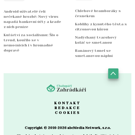
Chlebové bramboráky s
Android uživatelé čelí
česnekem
nečekané hrozbě: Nový virus
napadá bankovní účty a krade
Koblihy z kynutého těsta s
z nich peníze
citronovou kůrou
Kuřáctví za socialismu: Šlo o
Nadýchaný tvarohový
trend, kouřilo se v
koláč se smetanou
nemocnicích i v hromadné
dopravě
Banánový tunel se
smetanovou náplní
KONTAKT
REDAKCE
COOKIES
Copyright © 2016-2026 abcMedia Network, s.r.o.