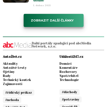
domě
1. dubna 2021
ZOBRAZIT DALŠÍ ČLÁNKY
Další portály spadající pod abcMedia
Network, s.r.o.
AutoŽivě.cz
Události247.cz
Aktuality
Domácí
Autoživě testy
Komentáře
Ojetiny
Rozhovory
Rady
Spotřebitel
Technický koutek
Technologie
Zajímavosti
#důchody
#řidičský průkaz
#potraviny
#nehoda
#covid-19