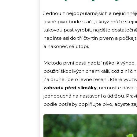
Jednou z nejpopulárnějších a nejúčinnějš
levné pivo bude stačit, i když může stejn
takovou past vyrobit, najděte dostatečn
naplňte asi do tří čtvrtin pivem a počkejte
a nakonec se utopí.
Metoda pivní pasti nabízí několik výhod. 
použití škodlivých chemikálií, což z ní či
Za druhé, jde o levné řešení, které vyu
zahradu před slimáky
, nemusíte dávat 
jednoduchá na nastavení a údržbu. Pravi
podle potřeby doplňujte pivo, abyste zajis