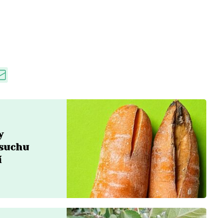
y
 suchu
í