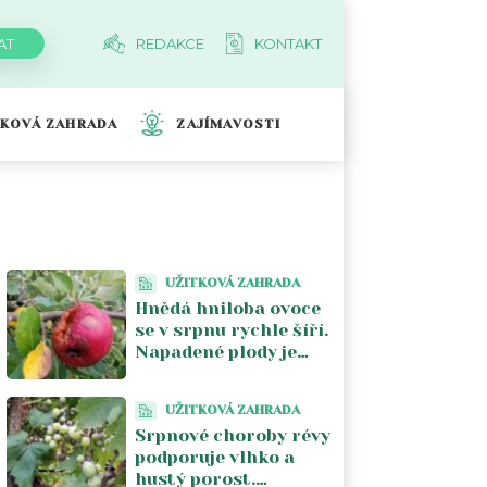
REDAKCE
KONTAKT
TKOVÁ ZAHRADA
ZAJÍMAVOSTI
UŽITKOVÁ ZAHRADA
Hnědá hniloba ovoce
se v srpnu rychle šíří.
Napadené plody je
lepší ze stromu
odstranit
UŽITKOVÁ ZAHRADA
Srpnové choroby révy
podporuje vlhko a
hustý porost.