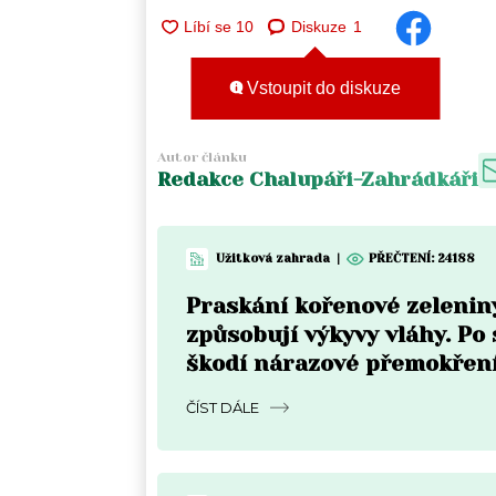
Diskuze
1
Vstoupit do diskuze
Autor článku
Redakce Chalupáři-Zahrádkáři
Užitková zahrada
|
PŘEČTENÍ:
24188
Praskání kořenové zelenin
způsobují výkyvy vláhy. Po
škodí nárazové přemokřen
ČÍST DÁLE