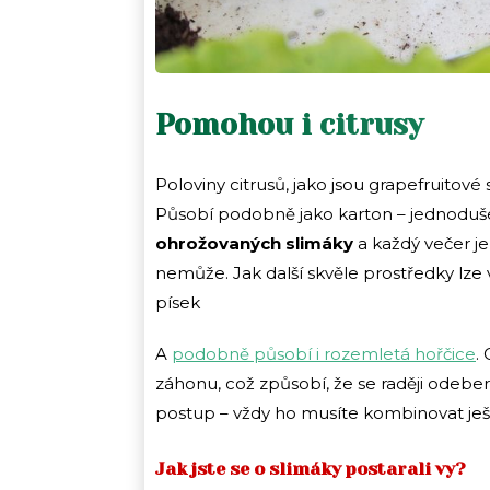
Pomohou i citrusy
Poloviny citrusů, jako jsou grapefruitové
Působí podobně jako karton – jednoduše
ohrožovaných slimáky
a každý večer je 
nemůže. Jak další skvěle prostředky lze 
písek
A
podobně působí i rozemletá hořčice
.
záhonu, což způsobí, že se raději odebe
postup – vždy ho musíte kombinovat ješ
Jak jste se o slimáky postarali vy?