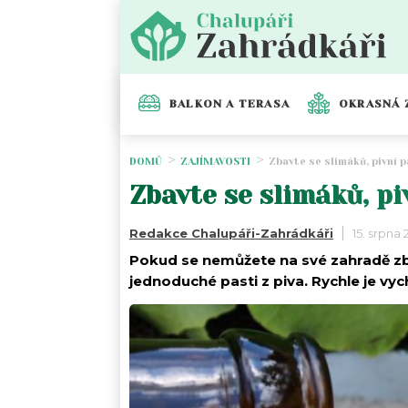
BALKON A TERASA
OKRASNÁ 
DOMŮ
ZAJÍMAVOSTI
Zbavte se slimáků, pivní 
Zbavte se slimáků, pi
Redakce Chalupáři-Zahrádkáři
15. srpna
Pokud se nemůžete na své zahradě zb
jednoduché pasti z piva. Rychle je vyc