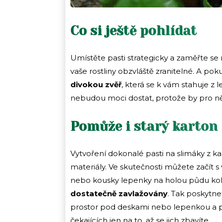
Co si ještě pohlídat
Umístěte pasti strategicky a zaměřte se n
vaše rostliny obzvláště zranitelné. A p
divokou zvěř
, která se k vám stahuje z le
nebudou moci dostat, protože by pro ně
Pomůže i starý karton
Vytvoření dokonalé pasti na slimáky z k
materiály. Ve skutečnosti můžete začít s 
nebo kousky lepenky na holou půdu kolem
dostatečně zavlažovány
. Tak poskytn
prostor pod deskami nebo lepenkou a
čekajících jen na to, až se jich zbavíte.