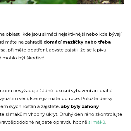
a oblasti, kde jsou slimáci nejaktivnější nebo kde bývají
okud máte na zahradě
domácí mazlíčky nebo třeba
sa, přijměte opatření, abyste zajistili, že se k pivu
 mohlo být škodlivé.
artonu nevyžaduje žádné luxusní vybavení ani drahé
využitím věcí, které již máte po ruce. Položte desky
 svých rostlin a zajistěte,
aby byly záhony
ete slimákům vhodný úkryt. Druhý den ráno zkontrolujte
 pravděpodobně najdete opravdu hodně
slimáků
,