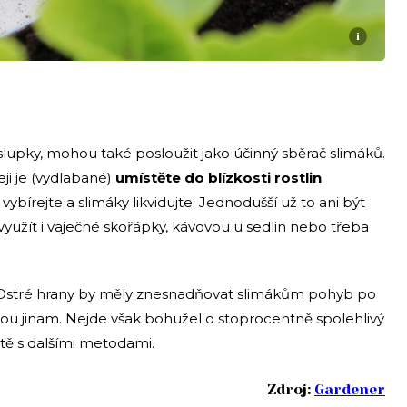
i
 slupky, mohou také posloužit jako účinný sběrač slimáků.
ji je (vydlabané)
umístěte do blízkosti rostlin
vybírejte a slimáky likvidujte. Jednodušší už to ani být
využít i vaječné skořápky, kávovou u sedlin nebo třeba
 Ostré hrany by měly znesnadňovat slimákům pohyb po
rou jinam. Nejde však bohužel o stoprocentně spolehlivý
tě s dalšími metodami.
Zdroj:
Gardener