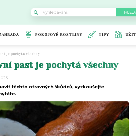
ZAHRADA
POKOJOVÉ ROSTLINY
TIPY
UŽI
past je pochytá všechny
vní past je pochytá všechny
 2025
avit těchto otravných škůdců, vyzkoušejte
hytáte.