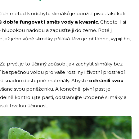
ích metod k odchytu slimáků je použití piva. Jakékoli
ě
dobře fungovat i směs vody a kvasnic
. Chcete-li si
ě hlubokou nádobu a zapusťte ji do země. Poté ji
, až jeho vůně slimáky přiláká. Pivo je přitáhne, vypijí ho,
Za prvé, je to účinný způsob, jak zachytit slimáky bez
ní bezpečnou volbu pro vaše rostliny i životní prostředí.
žívá snadno dostupné materiály. Abyste
ochránili svou
všanc svou peněženku. A konečně, pivní past je
delně kontrolujte pasti, odstraňujte utopené slimáky a
tili trvalou účinnost.