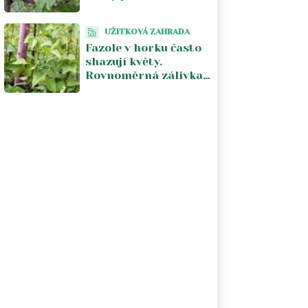
Pomáhá vzdušnost a
odstranění
UŽITKOVÁ ZAHRADA
napadených částí
Fazole v horku často
shazují květy.
Rovnoměrná zálivka
a chladnější počasí
obnoví násadu lusků