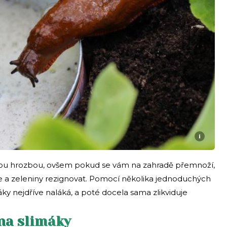
i
nou hrozbou, ovšem pokud se vám na zahradě přemnoží,
a zeleniny rezignovat. Pomocí několika jednoduchých
áky nejdříve naláká, a poté docela sama zlikviduje
 na slimáky