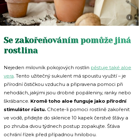
i
Se zakořeňováním pomůže jiná
rostlina
Nejeden milovník pokojových rostlin
pěstuje také aloe
vera
. Tento užitečný sukulent má spoustu využití – je
přírodní čističkou vzduchu a připravena pomoci při
nehodách, jakými jsou drobné popáleniny, ranky nebo
škrábance.
Kromě toho aloe funguje jako přírodní
stimulátor růstu.
Chcete-li pomoci rostlině zakořenit
ve vodě, přidejte do sklenice 10 kapek čerstvé šťávy a
po zhruba dvou týdnech postup zopakujte. Šťáva
ochrání řízek před případnou hnilobou.