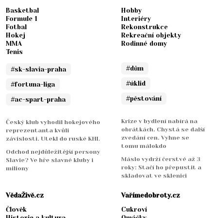
Basketbal
Hobby
Formule 1
Interiéry
Fotbal
Rekonstrukce
Hokej
Rekreační objekty
MMA
Rodinné domy
Tenis
#dům
#sk-slavia-praha
#úklid
#fortuna-liga
#pěstování
#ac-spart-praha
Krize v bydlení nabírá na
Český klub vyhodil hokejového
obrátkách. Chystá se další
reprezentanta kvůli
zvedání cen. Vyhne se
závislosti. Utekl do ruské KHL
tomu málokdo
Odchod nejdůležitější persony
Máslo vydrží čerstvé až 3
Slavie? Ve hře slavné kluby i
roky: Stačí ho přepustit a
miliony
skladovat ve sklenici
VědaŽivě.cz
Vařímedobroty.cz
Člověk
Cukroví
Historie a kultura
Omáčky