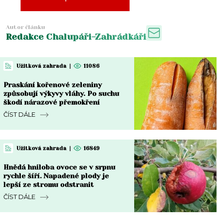
Autor článku
Redakce Chalupáři-Zahrádkáři
Užitková zahrada
|
11086
Praskání kořenové zeleniny
způsobují výkyvy vláhy. Po suchu
škodí nárazové přemokření
ČÍST DÁLE
Užitková zahrada
|
16849
Hnědá hniloba ovoce se v srpnu
rychle šíří. Napadené plody je
lepší ze stromu odstranit
ČÍST DÁLE