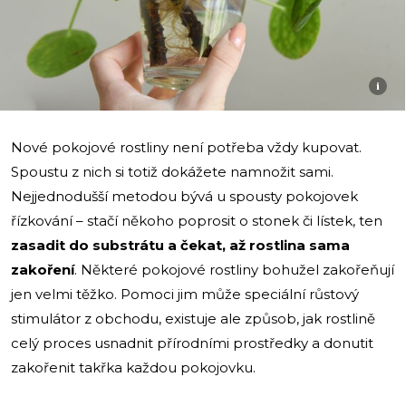
i
Nové pokojové rostliny není potřeba vždy kupovat.
Spoustu z nich si totiž dokážete namnožit sami.
Nejjednodušší metodou bývá u spousty pokojovek
řízkování – stačí někoho poprosit o stonek či lístek, ten
zasadit do substrátu a čekat, až rostlina sama
zakoření
. Některé pokojové rostliny bohužel zakořeňují
jen velmi těžko. Pomoci jim může speciální růstový
stimulátor z obchodu, existuje ale způsob, jak rostlině
celý proces usnadnit přírodními prostředky a donutit
zakořenit takřka každou pokojovku.