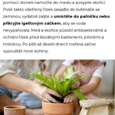
pomoci: stonek namočte do medu a posypte skořicí.
Poté takto ošetřený řízek zasaďte do květináče se
zeminou, vydatně zalijte a
umístěte do pařníčku nebo
přikryjte igelitovým sáčkem
, aby se voda
nevypařovala. Med a skořice působí antibakteriálně a
ochrání řízek před škodlivými bakteriemi, plísněmi a
hnilobou. Po pěti až deseti dnech rostlina začne
vypouštět nové kořeny.