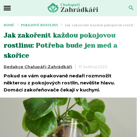
DOMŮ
POKOJOVÉ ROSTLINY
Jak zakořenit každou pokojovou rostlinu
Jak zakořenit každou pokojovou
rostlinu: Potřeba bude jen med a
skořice
Redakce Chalupáři-Zahrádkáři
17. května 2023
Pokud se vám opakovaně nedaří rozmnožit
některou z pokojových rostlin, nevěšte hlavu.
Domácí zakořeňovače čekají v kuchyni.