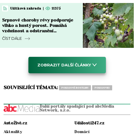
Užitková zahrada
|
11375
Srpnové choroby révy podporuje
vlhko a hustý porost. Pomáhá
vzdušnost a odstranění
napadených částí
ČÍST DÁLE
ZOBRAZIT DALŠÍ ČLÁNKY
SOUVISEJÍCÍ TÉMATA:
POKOJOVÉ ROSTLINY
POKOJOVKY
Další portály spadající pod abcMedia
Network, s.r.o.
AutoŽivě.cz
Události247.cz
Aktuality
Domácí