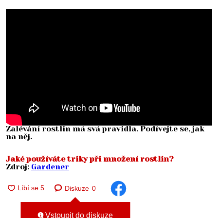
Zalévání rostlin má svá pravidla. Podívejte se, jak
na něj.
Jaké používáte triky při množení rostlin?
Zdroj:
Gardener
Diskuze
0
Vstoupit do diskuze