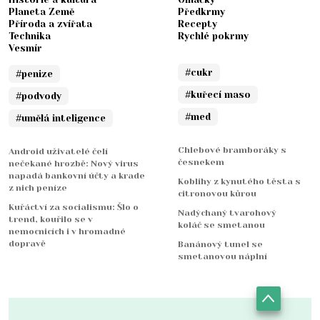
Planeta Země
Předkrmy
Příroda a zvířata
Recepty
Technika
Rychlé pokrmy
Vesmír
#cukr
#penize
#kuřecí maso
#podvody
#med
#umělá inteligence
Chlebové bramboráky s
Android uživatelé čelí
česnekem
nečekané hrozbě: Nový virus
napadá bankovní účty a krade
Koblihy z kynutého těsta s
z nich peníze
citronovou kůrou
Kuřáctví za socialismu: Šlo o
Nadýchaný tvarohový
trend, kouřilo se v
koláč se smetanou
nemocnicích i v hromadné
dopravě
Banánový tunel se
smetanovou náplní