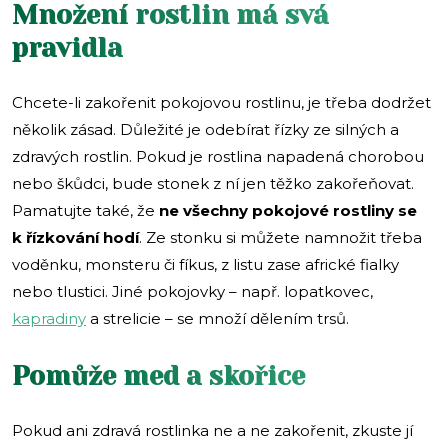
Množení rostlin má svá
pravidla
Chcete-li zakořenit pokojovou rostlinu, je třeba dodržet
několik zásad. Důležité je odebírat řízky ze silných a
zdravých rostlin. Pokud je rostlina napadená chorobou
nebo škůdci, bude stonek z ní jen těžko zakořeňovat.
Pamatujte také, že
ne všechny pokojové rostliny se
k řízkování hodí
. Ze stonku si můžete namnožit třeba
voděnku, monsteru či fíkus, z listu zase africké fialky
nebo tlustici. Jiné pokojovky – např. lopatkovec,
kapradiny
a strelicie – se množí dělením trsů.
Pomůže med a skořice
Pokud ani zdravá rostlinka ne a ne zakořenit, zkuste jí