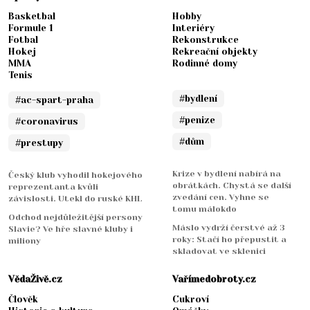
Basketbal
Hobby
Formule 1
Interiéry
Fotbal
Rekonstrukce
Hokej
Rekreační objekty
MMA
Rodinné domy
Tenis
#bydlení
#ac-spart-praha
#penize
#coronavirus
#dům
#prestupy
Krize v bydlení nabírá na
Český klub vyhodil hokejového
obrátkách. Chystá se další
reprezentanta kvůli
zvedání cen. Vyhne se
závislosti. Utekl do ruské KHL
tomu málokdo
Odchod nejdůležitější persony
Máslo vydrží čerstvé až 3
Slavie? Ve hře slavné kluby i
roky: Stačí ho přepustit a
miliony
skladovat ve sklenici
VědaŽivě.cz
Vařímedobroty.cz
Člověk
Cukroví