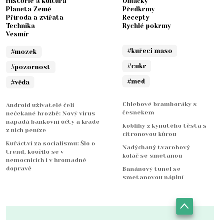
Historie a kultura
Omáčky
Planeta Země
Předkrmy
Příroda a zvířata
Recepty
Technika
Rychlé pokrmy
Vesmír
#kuřecí maso
#mozek
#cukr
#pozornost
#med
#věda
Chlebové bramboráky s
Android uživatelé čelí
česnekem
nečekané hrozbě: Nový virus
napadá bankovní účty a krade
Koblihy z kynutého těsta s
z nich peníze
citronovou kůrou
Kuřáctví za socialismu: Šlo o
Nadýchaný tvarohový
trend, kouřilo se v
koláč se smetanou
nemocnicích i v hromadné
dopravě
Banánový tunel se
smetanovou náplní