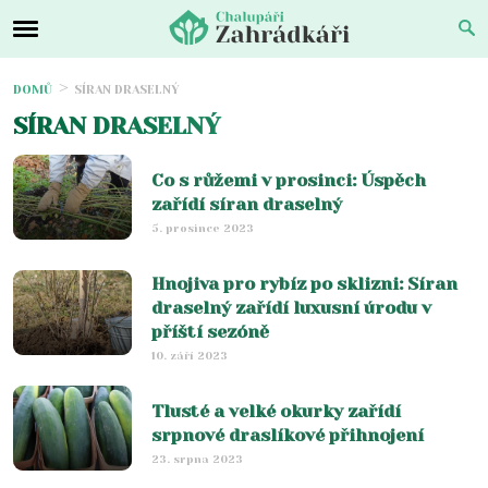
DOMŮ
SÍRAN DRASELNÝ
SÍRAN DRASELNÝ
Co s růžemi v prosinci: Úspěch
zařídí síran draselný
5. prosince 2023
Hnojiva pro rybíz po sklizni: Síran
draselný zařídí luxusní úrodu v
příští sezóně
10. září 2023
Tlusté a velké okurky zařídí
srpnové draslíkové přihnojení
23. srpna 2023