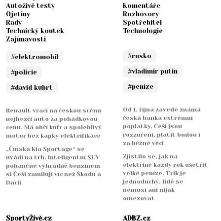
Autoživě testy
Komentáře
Ojetiny
Rozhovory
Rady
Spotřebitel
Technický koutek
Technologie
Zajímavosti
#rusko
#elektromobil
#vladimir putin
#policie
#peníze
#david kubrt
Od 1. října zavede známá
Renault vrací na českou scénu
česká banka extrémní
nejhezčí auto za pohádkovou
poplatky. Češi jsou
cenu. Má obří kufr a spolehlivý
rozzuřeni, platit budou i
motor bez kapky elektrifikace
za běžné věci
„Čínská Kia Sportage“ se
Zjistilo se, jak na
uvádí na trh. Inteligentní SUV
elektřině každý rok ušetřit
poháněné výhradně benzínem
velké peníze. Trik je
si Češi zamilují víc než Škodu a
jednoduchý, lidé se
Dacii
nemusí ani nijak
omezovat
SportyŽivě.cz
ADBZ.cz