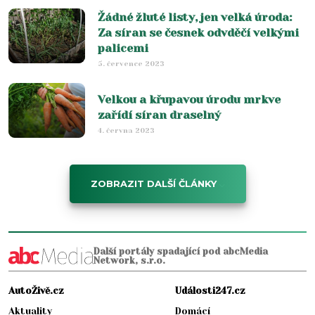
Žádné žluté listy, jen velká úroda:
Za síran se česnek odvděčí velkými
palicemi
5. července 2023
Velkou a křupavou úrodu mrkve
zařídí síran draselný
4. června 2023
ZOBRAZIT DALŠÍ ČLÁNKY
Další portály spadající pod abcMedia
Network, s.r.o.
AutoŽivě.cz
Události247.cz
Aktuality
Domácí