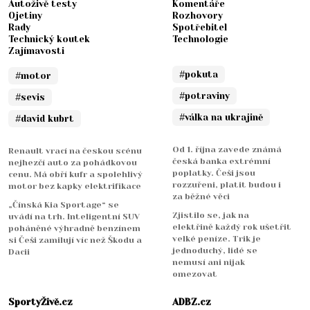
Autoživě testy
Komentáře
Ojetiny
Rozhovory
Rady
Spotřebitel
Technický koutek
Technologie
Zajímavosti
#pokuta
#motor
#potraviny
#sevis
#válka na ukrajině
#david kubrt
Od 1. října zavede známá
Renault vrací na českou scénu
česká banka extrémní
nejhezčí auto za pohádkovou
poplatky. Češi jsou
cenu. Má obří kufr a spolehlivý
rozzuřeni, platit budou i
motor bez kapky elektrifikace
za běžné věci
„Čínská Kia Sportage“ se
Zjistilo se, jak na
uvádí na trh. Inteligentní SUV
elektřině každý rok ušetřit
poháněné výhradně benzínem
velké peníze. Trik je
si Češi zamilují víc než Škodu a
jednoduchý, lidé se
Dacii
nemusí ani nijak
omezovat
SportyŽivě.cz
ADBZ.cz