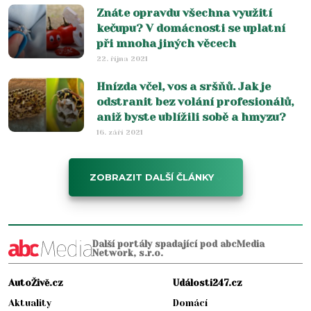
Znáte opravdu všechna využití
kečupu? V domácnosti se uplatní
při mnoha jiných věcech
22. října 2021
Hnízda včel, vos a sršňů. Jak je
odstranit bez volání profesionálů,
aniž byste ublížili sobě a hmyzu?
16. září 2021
ZOBRAZIT DALŠÍ ČLÁNKY
Další portály spadající pod abcMedia
Network, s.r.o.
AutoŽivě.cz
Události247.cz
Aktuality
Domácí