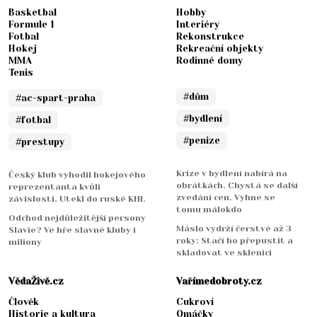
Basketbal
Hobby
Formule 1
Interiéry
Fotbal
Rekonstrukce
Hokej
Rekreační objekty
MMA
Rodinné domy
Tenis
#dům
#ac-spart-praha
#bydlení
#fotbal
#penize
#prestupy
Krize v bydlení nabírá na
Český klub vyhodil hokejového
obrátkách. Chystá se další
reprezentanta kvůli
zvedání cen. Vyhne se
závislosti. Utekl do ruské KHL
tomu málokdo
Odchod nejdůležitější persony
Máslo vydrží čerstvé až 3
Slavie? Ve hře slavné kluby i
roky: Stačí ho přepustit a
miliony
skladovat ve sklenici
VědaŽivě.cz
Vařímedobroty.cz
Člověk
Cukroví
Historie a kultura
Omáčky