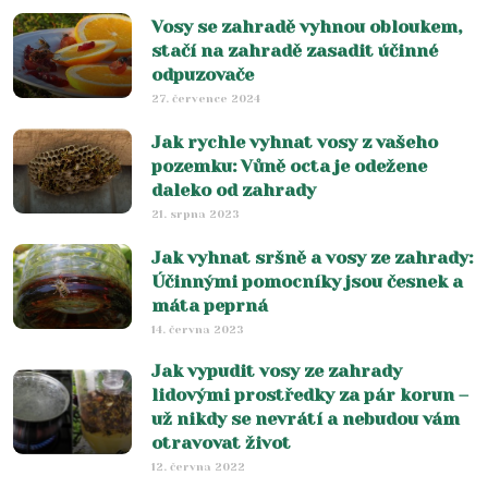
Vosy se zahradě vyhnou obloukem,
stačí na zahradě zasadit účinné
odpuzovače
27. července 2024
Jak rychle vyhnat vosy z vašeho
pozemku: Vůně octa je odežene
daleko od zahrady
21. srpna 2023
Jak vyhnat sršně a vosy ze zahrady:
Účinnými pomocníky jsou česnek a
máta peprná
14. června 2023
Jak vypudit vosy ze zahrady
lidovými prostředky za pár korun –
už nikdy se nevrátí a nebudou vám
otravovat život
12. června 2022