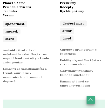
Planeta Země
Předkrmy
Příroda a zvířata
Recepty
Technika
Rychlé pokrmy
Vesmír
#kuřecí maso
#pozornost
#cukr
#mozek
#med
#test
Chlebové bramboráky s
Android uživatelé čelí
česnekem
nečekané hrozbě: Nový virus
napadá bankovní účty a krade
Koblihy z kynutého těsta s
z nich peníze
citronovou kůrou
Kuřáctví za socialismu: Šlo o
Nadýchaný tvarohový
trend, kouřilo se v
koláč se smetanou
nemocnicích i v hromadné
dopravě
Banánový tunel se
smetanovou náplní