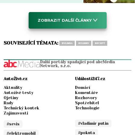
ZOBRAZIT DALŠÍ ČLÁNKY
SOUVISEJÍCÍ TÉMATA:
BYLINKA
BYLINKY
RECEPT
Další portály spadající pod abcMedia
Network, s.r.o.
AutoŽivě.cz
Události247.cz
Aktuality
Domácí
Autoživě testy
Komentáře
Ojetiny
Rozhovory
Rady
Spotřebitel
Technický koutek
Technologie
Zajímavosti
#vladimir putin
#sevis
#pokuta
#elektromobil