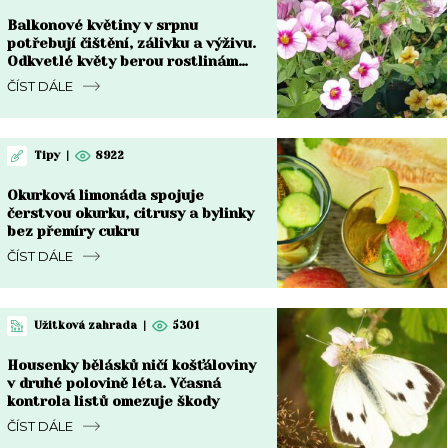
Balkonové květiny v srpnu
potřebují čištění, zálivku a výživu.
Odkvetlé květy berou rostlinám
sílu
ČÍST DÁLE
Tipy
|
8922
Okurková limonáda spojuje
čerstvou okurku, citrusy a bylinky
bez přemíry cukru
ČÍST DÁLE
Užitková zahrada
|
5301
Housenky bělásků ničí košťáloviny
v druhé polovině léta. Včasná
kontrola listů omezuje škody
ČÍST DÁLE