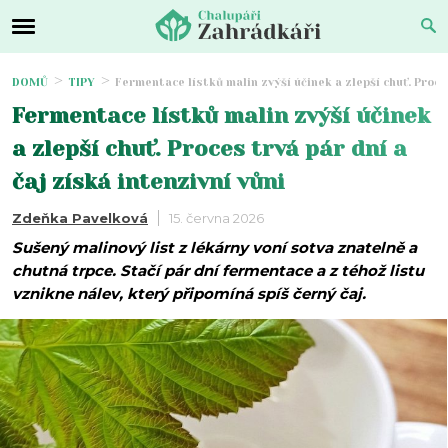
DOMŮ
TIPY
Fermentace lístků malin zvýší účinek a zlepší chuť. Proces
Fermentace lístků malin zvýší účinek
a zlepší chuť. Proces trvá pár dní a
čaj získá intenzivní vůni
Zdeňka Pavelková
15. června 2026
Sušený malinový list z lékárny voní sotva znatelně a
chutná trpce. Stačí pár dní fermentace a z téhož listu
vznikne nálev, který připomíná spíš černý čaj.