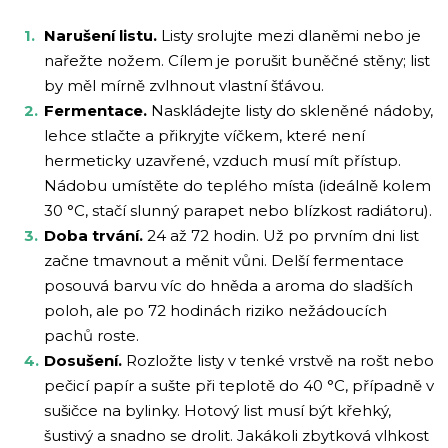
Narušení listu.
Listy srolujte mezi dlaněmi nebo je
nařežte nožem. Cílem je porušit buněčné stěny; list
by měl mírně zvlhnout vlastní šťávou.
Fermentace.
Naskládejte listy do skleněné nádoby,
lehce stlačte a přikryjte víčkem, které není
hermeticky uzavřené, vzduch musí mít přístup.
Nádobu umístěte do teplého místa (ideálně kolem
30 °C, stačí slunný parapet nebo blízkost radiátoru).
Doba trvání.
24 až 72 hodin. Už po prvním dni list
začne tmavnout a měnit vůni. Delší fermentace
posouvá barvu víc do hněda a aroma do sladších
poloh, ale po 72 hodinách riziko nežádoucích
pachů roste.
Dosušení.
Rozložte listy v tenké vrstvě na rošt nebo
pečicí papír a sušte při teplotě do 40 °C, případně v
sušičce na bylinky. Hotový list musí být křehký,
šustivý a snadno se drolit. Jakákoli zbytková vlhkost