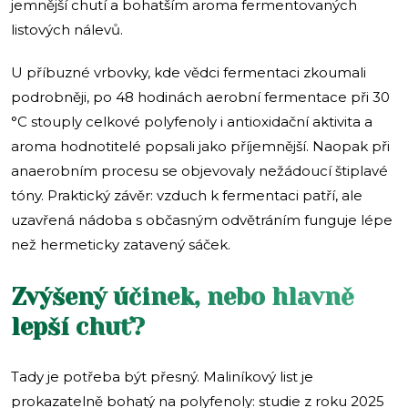
jemnější chutí a bohatším aroma fermentovaných
listových nálevů.
U příbuzné vrbovky, kde vědci fermentaci zkoumali
podrobněji, po 48 hodinách aerobní fermentace při 30
°C stouply celkové polyfenoly i antioxidační aktivita a
aroma hodnotitelé popsali jako příjemnější. Naopak při
anaerobním procesu se objevovaly nežádoucí štiplavé
tóny. Praktický závěr: vzduch k fermentaci patří, ale
uzavřená nádoba s občasným odvětráním funguje lépe
než hermeticky zatavený sáček.
Zvýšený účinek, nebo hlavně
lepší chuť?
Tady je potřeba být přesný. Maliníkový list je
prokazatelně bohatý na polyfenoly: studie z roku 2025