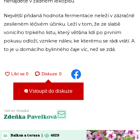
nenajdete v žádném lékopisu.
Největší přidaná hodnota fermentace neleží v zázračně
zesíleném léčivém účinku. Leží v tom, že ze slabě
vonícího trpkého listu, který většina lidí po prvním
pokusu odloží, vznikne nálev, ke kterému se rádi vrátí. A
to je u domácího bylinného čaje víc, než se zdá.
Diskuze
0
Vstoupit do diskuze
Autor článku
Zdeňka Pavelková
Balkon a terasa
|
4629