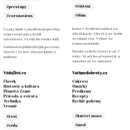
#čištění
#prestupy
#dům
#coronavirus
Krize v bydlení nabírá na
Český klub vyhodil hokejového
obrátkách. Chystá se další
reprezentanta kvůli
zvedání cen. Vyhne se
závislosti. Utekl do ruské KHL
tomu málokdo
Odchod nejdůležitější persony
Máslo vydrží čerstvé až 3
Slavie? Ve hře slavné kluby i
roky: Stačí ho přepustit a
miliony
skladovat ve sklenici
VědaŽivě.cz
Vařímedobroty.cz
Člověk
Cukroví
Historie a kultura
Omáčky
Planeta Země
Předkrmy
Příroda a zvířata
Recepty
Technika
Rychlé pokrmy
Vesmír
#kuřecí maso
#test
#med
#věda