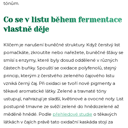
tónům.
Co se v listu během fermentace
vlastně děje
Klíčem je narušení buněčné struktury. Když čerstvý list
pomačkáte, zkroutíte nebo nařežete, buněčné šťávy se
smísí s enzymy, které byly dosud oddělené v různých
částech buňky. Spouští se oxidace polyfenolů, stejný
princip, kterým z čerstvého zeleného čajového listu
vzniká černý čaj. Při oxidaci se tvoří nové pigmenty a
těkavé aromatické látky. Zelené a travnaté tóny
ustupují, nahrazují je sladší, květinové a ovocné noty. List
postupně tmavne ze svěží zelené do hnědozelené až
měděně hnědé. Podle
přehledové studie
o těkavých
látkách v čajích právě tato oxidační kaskáda stojí za