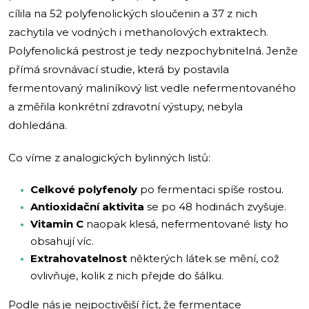
cílila na 52 polyfenolických sloučenin a 37 z nich
zachytila ve vodných i methanolových extraktech.
Polyfenolická pestrost je tedy nezpochybnitelná. Jenže
přímá srovnávací studie, která by postavila
fermentovaný maliníkový list vedle nefermentovaného
a změřila konkrétní zdravotní výstupy, nebyla
dohledána.
Co víme z analogických bylinných listů:
Celkové polyfenoly
po fermentaci spíše rostou.
Antioxidační aktivita
se po 48 hodinách zvyšuje.
Vitamin C
naopak klesá, nefermentované listy ho
obsahují víc.
Extrahovatelnost
některých látek se mění, což
ovlivňuje, kolik z nich přejde do šálku.
Podle nás je nejpoctivější říct, že fermentace