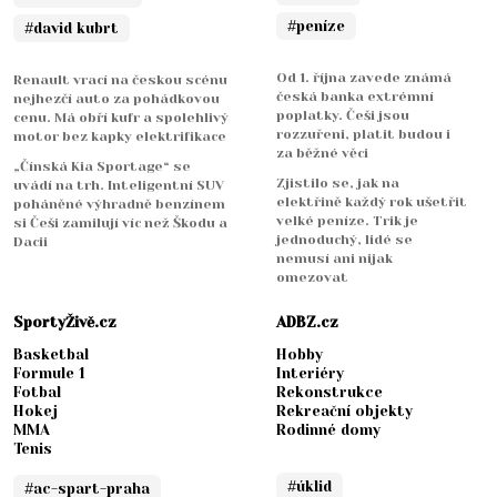
#peníze
#david kubrt
Od 1. října zavede známá
Renault vrací na českou scénu
česká banka extrémní
nejhezčí auto za pohádkovou
poplatky. Češi jsou
cenu. Má obří kufr a spolehlivý
rozzuřeni, platit budou i
motor bez kapky elektrifikace
za běžné věci
„Čínská Kia Sportage“ se
Zjistilo se, jak na
uvádí na trh. Inteligentní SUV
elektřině každý rok ušetřit
poháněné výhradně benzínem
velké peníze. Trik je
si Češi zamilují víc než Škodu a
jednoduchý, lidé se
Dacii
nemusí ani nijak
omezovat
SportyŽivě.cz
ADBZ.cz
Basketbal
Hobby
Formule 1
Interiéry
Fotbal
Rekonstrukce
Hokej
Rekreační objekty
MMA
Rodinné domy
Tenis
#úklid
#ac-spart-praha