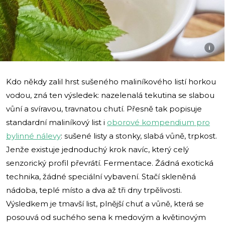
i
Kdo někdy zalil hrst sušeného maliníkového listí horkou
vodou, zná ten výsledek: nazelenalá tekutina se slabou
vůní a svíravou, travnatou chutí. Přesně tak popisuje
standardní maliníkový list i
oborové kompendium pro
bylinné nálevy
: sušené listy a stonky, slabá vůně, trpkost.
Jenže existuje jednoduchý krok navíc, který celý
senzorický profil převrátí. Fermentace. Žádná exotická
technika, žádné speciální vybavení. Stačí skleněná
nádoba, teplé místo a dva až tři dny trpělivosti.
Výsledkem je tmavší list, plnější chuť a vůně, která se
posouvá od suchého sena k medovým a květinovým