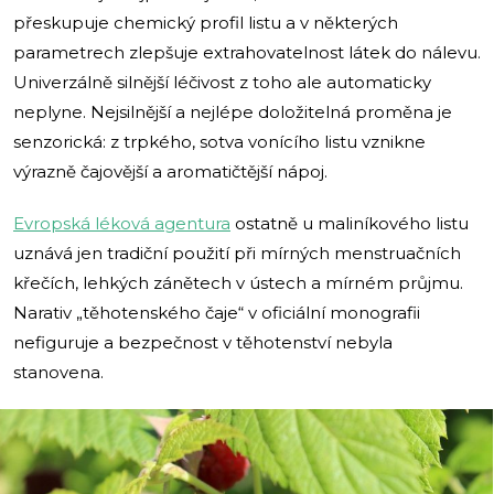
přeskupuje chemický profil listu a v některých
parametrech zlepšuje extrahovatelnost látek do nálevu.
Univerzálně silnější léčivost z toho ale automaticky
neplyne. Nejsilnější a nejlépe doložitelná proměna je
senzorická: z trpkého, sotva vonícího listu vznikne
výrazně čajovější a aromatičtější nápoj.
Evropská léková agentura
ostatně u maliníkového listu
uznává jen tradiční použití při mírných menstruačních
křečích, lehkých zánětech v ústech a mírném průjmu.
Narativ „těhotenského čaje“ v oficiální monografii
nefiguruje a bezpečnost v těhotenství nebyla
stanovena.