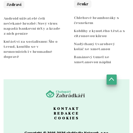
#cukr
#zdraví
Chlebové bramboráky s
Android uživatelé čelí
česnekem
nečekané hrozbě: Nový virus
napadá bankovní účty a krade
Koblihy z kynutého těsta s
z nich peníze
citronovou kůrou
Kuřáctví za socialismu: Šlo o
Nadýchaný tvarohový
trend, kouřilo se v
koláč se smetanou
nemocnicích i v hromadné
dopravě
Banánový tunel se
smetanovou náplní
KONTAKT
REDAKCE
COOKIES