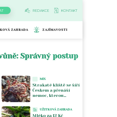
REDAKCE
KONTAKT
TKOVÁ ZAHRADA
ZAJÍMAVOSTI
vůně: Správný postup
MIX
Strakaté klíště se šíří
Českem a přenáší
nemoc, kterou
většina lékařů nezná.
Piják lužní už není jen
UŽITKOVÁ ZAHRADA
na Moravě
Mléko za 12 Kč