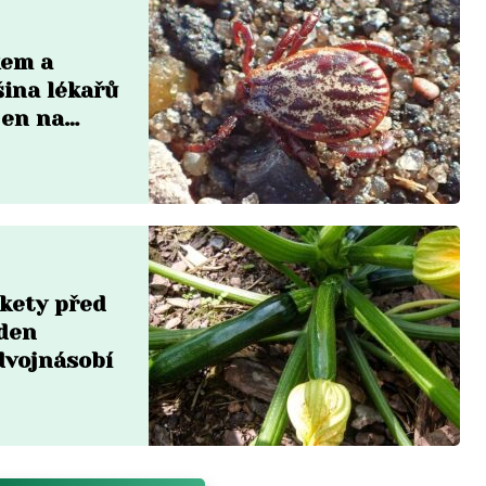
kem a
šina lékařů
jen na
ukety před
eden
dvojnásobí