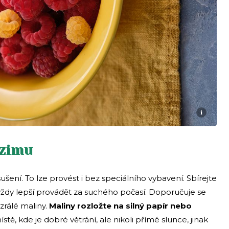
i
 zimu
šení. To lze provést i bez speciálního vybavení. Sbírejte
é vždy lepší provádět za suchého počasí. Doporučuje se
zrálé maliny.
Maliny rozložte na silný papír nebo
stě, kde je dobré větrání, ale nikoli přímé slunce, jinak