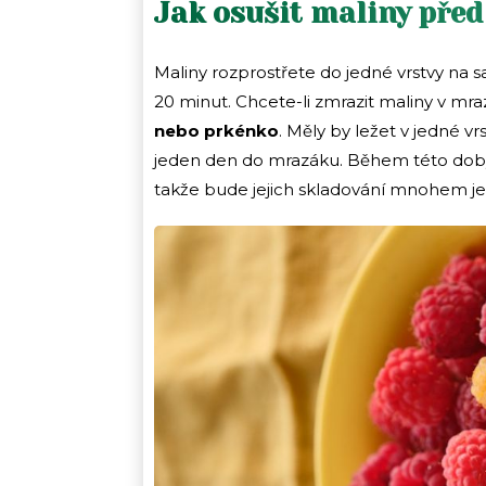
Jak osušit maliny pře
Maliny rozprostřete do jedné vrstvy na s
20 minut. Chcete-li zmrazit maliny v mra
nebo prkénko
. Měly by ležet v jedné v
jeden den do mrazáku. Během této doby 
takže bude jejich skladování mnohem je