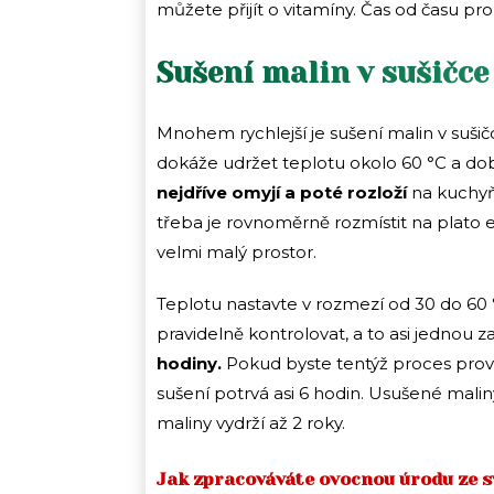
můžete přijít o vitamíny. Čas od času p
Sušení malin v sušičce
Mnohem rychlejší je sušení malin v suši
dokáže udržet teplotu okolo 60 °C a do
nejdříve omyjí a poté rozloží
na kuchyň
třeba je rovnoměrně rozmístit na plato el
velmi malý prostor.
Teplotu nastavte v rozmezí od 30 do 60 °
pravidelně kontrolovat, a to asi jednou z
hodiny.
Pokud byste tentýž proces prová
sušení potrvá asi 6 hodin. Usušené mali
maliny vydrží až 2 roky.
Jak zpracováváte ovocnou úrodu ze s