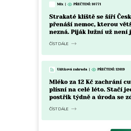
Mix
|
PŘEČTENÍ:
10771
Strakaté klíště se šíří Čes
přenáší nemoc, kterou vět
nezná. Piják lužní už není 
Moravě
ČÍST DÁLE
Užitková zahrada
|
PŘEČTENÍ:
12619
Mléko za 12 Kč zachrání c
plísní na celé léto. Stačí j
postřik týdně a úroda se z
ČÍST DÁLE