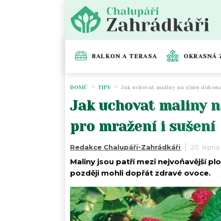
BALKON A TERASA
OKRASNÁ 
DOMŮ
TIPY
Jak uchovat maliny na zimu dokona
Jak uchovat maliny n
pro mražení i sušení
Redakce Chalupáři-Zahrádkáři
20. srpna
Maliny jsou patří mezi nejvoňavější pl
později mohli dopřát zdravé ovoce.