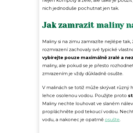
nejen kompoty a želé, ale také je použí
nich jednoduše pochutnat jen tak.
Jak zamrazit maliny n
Maliny si na zimu zamrazíte nejlépe tak,
rozmrazení zachovaly své typické vlastno
vybírejte pouze maximálně zralé a n
maliny, ale pokud se je přesto rozhodne
zmrazením je vždy důkladně osušte.
V malinách se totiž může skrývat různý hm
lehce osolenou vodou. Použijte proto
st
Maliny nechte louhovat ve slaném nálev
propláchněte pod tekoucí vodou. Nechte
vodu, a nakonec je opatrně
osušte
.