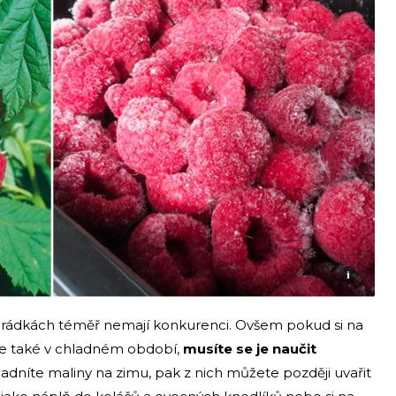
i
ahrádkách téměř nemají konkurenci. Ovšem pokud si na
ale také v chladném období,
musíte se je naučit
adníte maliny na zimu, pak z nich můžete později uvařit