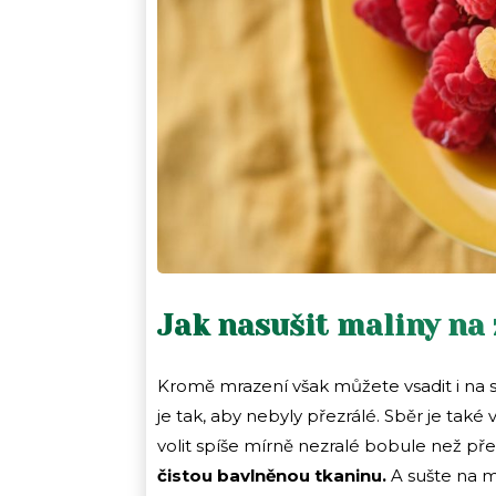
Jak nasušit maliny na
Kromě mrazení však můžete vsadit i na su
je tak, aby nebyly přezrálé. Sběr je tak
volit spíše mírně nezralé bobule než pře
čistou bavlněnou tkaninu.
A sušte na mí