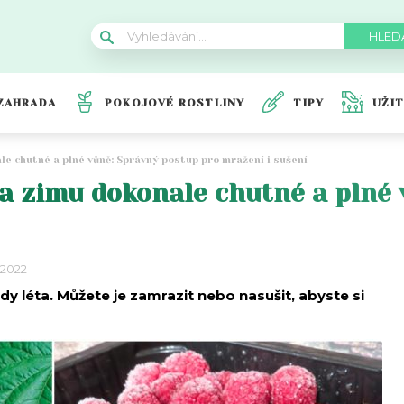
ZAHRADA
POKOJOVÉ ROSTLINY
TIPY
UŽI
le chutné a plné vůně: Správný postup pro mražení i sušení
a zimu dokonale chutné a plné 
 2022
ody léta. Můžete je zamrazit nebo nasušit, abyste si