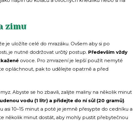
t jako náplň do koláčů a ovocných knedlíků nebo si na
a zimu
 že je uložíte celé do mrazáku. Ovšem aby si po
sti, je nutné dodržovat určitý postup.
Především vždy
ezkažené
ovoce. Pro zmrazení je lepší použít nemyté
te opláchnout, pak to udělejte opatrně a před
yz. Abyste se ho zbavili, zalijte maliny na několik minut
udenou vodu (1 litr) a přidejte do ní sůl (20 gramů)
.
u asi 10–15 minut a poté je jemně přesypte do cedníku a
 několik minut dostát, aby mohly pustit přebytečnou