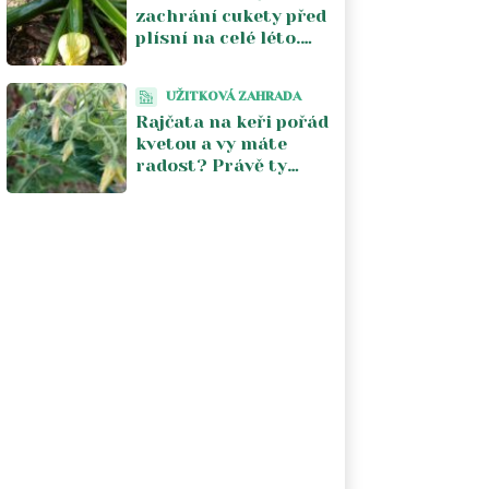
zachrání cukety před
plísní na celé léto.
Stačí jeden postřik
týdně a úroda se
UŽITKOVÁ ZAHRADA
zdvojnásobí
Rajčata na keři pořád
kvetou a vy máte
radost? Právě ty
květy vám kradou
úrodu. V srpnu je
musíte zastavit