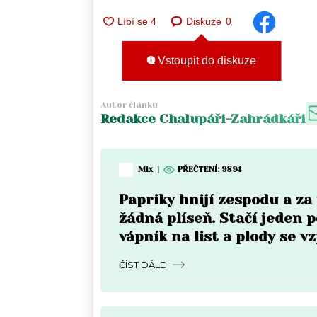
Diskuze
0
Vstoupit do diskuze
Autor článku
Redakce Chalupáři-Zahrádkáři
Mix
|
PŘEČTENÍ:
9894
Papriky hnijí zespodu a z
žádná plíseň. Stačí jeden p
vápník na list a plody se v
do týdne
ČÍST DÁLE