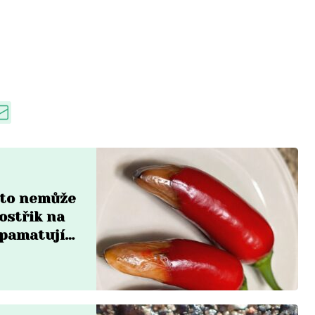
a to nemůže
ostřik na
zpamatují