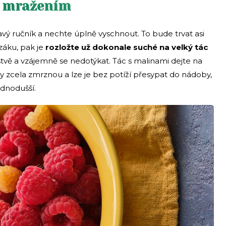
d mražením
avý ručník a nechte úplně vyschnout. To bude trvat asi
záku, pak je
rozložte už dokonale suché na velký tác
rstvě a vzájemně se nedotýkat. Tác s malinami dejte na
zcela zmrznou a lze je bez potíží přesypat do nádoby,
dnodušší.