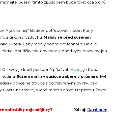
romíchejte. Sušení tímto způsobem bude trvat cca 5 dnů.
čce. A jak na něj? Budete potřebovat model, který
brou cirkulaci vzduchu.
Maliny se před sušením
skou utěrku, aby mohly dobře proschnout. Dále je
ektrické sušičky tak, aby mezi jednotlivými plody byl jen
 C – vždy je lepší postupně přidávat.
Maliny
je třeba
a hodinu.
Sušení malin v sušičce zabere v průměru 3–4
děli v obyčejné troubě s pootevřenými dvířky, pak
ny uložte na tmavé, suché místo s nízkou teplotou. Takto
vé zahrádky nejraději vy?
Zdroj:
Gardener