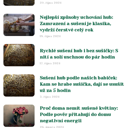
29. října 2024
Nejlepší způsoby uchování hub:
Zamrazení a sušení je klasika,
vydrží čerstvé celý rok
18. října 2024
Rychlé sušení hub i bez sušičky: S
nití a solí uschnou do pár hodin
17. října 2024
Sušení hub podle našich babiček:
Kam se hrabe sušička, dají se usušit
už za 5 hodin
3. října 2024
Proč doma nemít sušené květiny:
Podle pověr přitahují do domu
negativní energii
26. února 2024