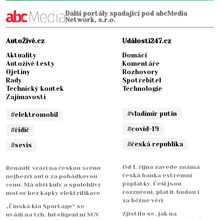
Další portály spadající pod abcMedia
Network, s.r.o.
AutoŽivě.cz
Události247.cz
Aktuality
Domácí
Autoživě testy
Komentáře
Ojetiny
Rozhovory
Rady
Spotřebitel
Technický koutek
Technologie
Zajímavosti
#vladimir putin
#elektromobil
#covid-19
#řidič
#česká republika
#sevis
Od 1. října zavede známá
Renault vrací na českou scénu
česká banka extrémní
nejhezčí auto za pohádkovou
poplatky. Češi jsou
cenu. Má obří kufr a spolehlivý
rozzuřeni, platit budou i
motor bez kapky elektrifikace
za běžné věci
„Čínská Kia Sportage“ se
Zjistilo se, jak na
uvádí na trh. Inteligentní SUV