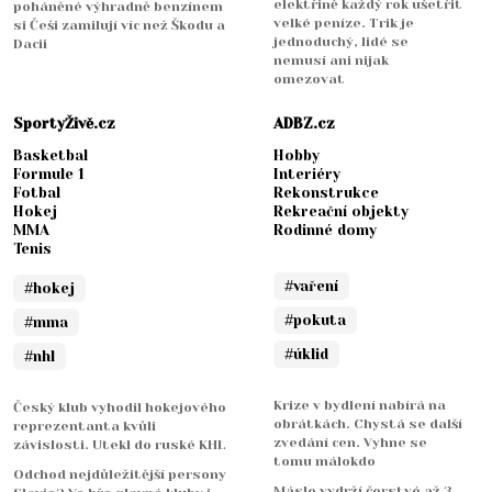
elektřině každý rok ušetřit
poháněné výhradně benzínem
velké peníze. Trik je
si Češi zamilují víc než Škodu a
jednoduchý, lidé se
Dacii
nemusí ani nijak
omezovat
SportyŽivě.cz
ADBZ.cz
Basketbal
Hobby
Formule 1
Interiéry
Fotbal
Rekonstrukce
Hokej
Rekreační objekty
MMA
Rodinné domy
Tenis
#vaření
#hokej
#pokuta
#mma
#úklid
#nhl
Krize v bydlení nabírá na
Český klub vyhodil hokejového
obrátkách. Chystá se další
reprezentanta kvůli
zvedání cen. Vyhne se
závislosti. Utekl do ruské KHL
tomu málokdo
Odchod nejdůležitější persony
Máslo vydrží čerstvé až 3