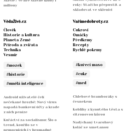
Slavie? Ve hře slavné kluby i
roky: Stačí ho přepustit a
miliony
skladovat ve sklenici
VědaŽivě.cz
Vařímedobroty.cz
Člověk
Cukroví
Historie a kultura
Omáčky
Planeta Země
Předkrmy
Příroda a zvířata
Recepty
Technika
Rychlé pokrmy
Vesmír
#kuřecí maso
#mozek
#cukr
#historie
#med
#umělá inteligence
Chlebové bramboráky s
Android uživatelé čelí
česnekem
nečekané hrozbě: Nový virus
napadá bankovní účty a krade
Koblihy z kynutého těsta s
z nich peníze
citronovou kůrou
Kuřáctví za socialismu: Šlo o
Nadýchaný tvarohový
trend, kouřilo se v
koláč se smetanou
nemocnicích i v hromadné