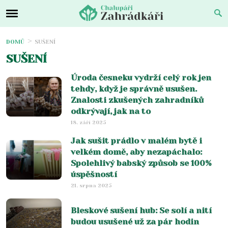
DOMŮ
SUŠENÍ
SUŠENÍ
Úroda česneku vydrží celý rok jen
tehdy, když je správně usušen.
Znalosti zkušených zahradníků
odkrývají, jak na to
18. září 2025
Jak sušit prádlo v malém bytě i
velkém domě, aby nezapáchalo:
Spolehlivý babský způsob se 100%
úspěšností
21. srpna 2025
Bleskové sušení hub: Se solí a nití
budou usušené už za pár hodin