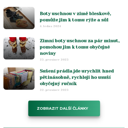
Boty uschnou v zimě bleskově,
pomůže jim k tomu rýže a sůl
4. ledna 2024
Zimní boty uschnou za pár minut,
pomohou jim k tomu obyčejné
noviny
23. prosince 2023
Sušení prádla jde urychlit hned
pětinásobně, rychleji ho usuší
obyčejný ručník
22. prosince 2023
ZOBRAZIT DALŠÍ ČLÁNKY