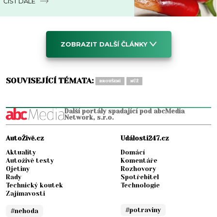
ČÍST DÁLE
ZOBRAZIT DALŠÍ ČLÁNKY
SOUVISEJÍCÍ TÉMATA:
BROUŠENÍ
NŮŽ
Další portály spadající pod abcMedia
Network, s.r.o.
AutoŽivě.cz
Události247.cz
Aktuality
Domácí
Autoživě testy
Komentáře
Ojetiny
Rozhovory
Rady
Spotřebitel
Technický koutek
Technologie
Zajímavosti
#potraviny
#nehoda