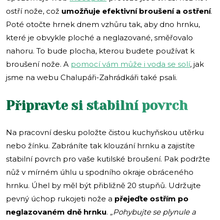
ostří nože, což
umožňuje efektivní broušení a ostření
.
Poté otočte hrnek dnem vzhůru tak, aby dno hrnku,
které je obvykle ploché a neglazované, směřovalo
nahoru. To bude plocha, kterou budete používat k
broušení nože. A
pomocí vám může i voda se solí
, jak
jsme na webu Chalupáři-Zahrádkáři také psali.
Připravte si stabilní povrch
Na pracovní desku položte čistou kuchyňskou utěrku
nebo žínku. Zabráníte tak klouzání hrnku a zajistíte
stabilní povrch pro vaše kutilské broušení. Pak podržte
nůž v mírném úhlu u spodního okraje obráceného
hrnku. Úhel by měl být přibližně 20 stupňů. Udržujte
pevný úchop rukojeti nože a
přejeďte ostřím po
neglazovaném dně hrnku
.
„Pohybujte se plynule a