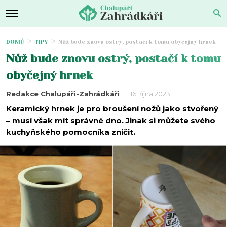
DOMŮ
TIPY
Nůž bude znovu ostrý, postačí k tomu obyčejný hrnek
Nůž bude znovu ostrý, postačí k tomu
obyčejný hrnek
Redakce Chalupáři-Zahrádkáři
16. října 2023
Keramický hrnek je pro broušení nožů jako stvořený
– musí však mít správné dno. Jinak si můžete svého
kuchyňského pomocníka zničit.