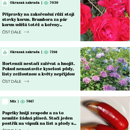
Okrasná zahrada
|
7030
Přípravky na zakořenění růží stojí
stovky korun. Brambora za pár
korun udělá totéž a kořeny
narostou do měsíce
ČÍST DÁLE
Okrasná zahrada
|
7244
Hortenzii nestačí zalévat a hnojit.
Pokud nenastavíte kyselost půdy,
listy zežloutnou a květy nepřijdou
ČÍST DÁLE
Mix
|
7647
Papriky hnijí zespodu a za to
nemůže žádná plíseň. Stačí jeden
postřik na vápník na list a plody se
vzpamatují do týdne