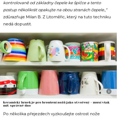
kontrolovaně od základny čepele ke špičce a tento
postup několikrát opakujte na obou stranách čepele.,“
zdůrazňuje Milan B. Z Litoměřic, který na tuto techniku
nedá dopustit.
i
Keramický hrnek je pro broušení nožů jako stvořený – musí však
mít správné dno
Po několika přejezdech vyzkoušejte ostrost nože