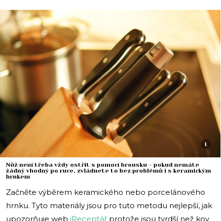
i
Nůž není třeba vždy ostřit s pomocí brousku – pokud nemáte
žádný vhodný po ruce, zvládnete to bez problémů i s keramickým
hrnkem
Začněte výběrem keramického nebo porcelánového
hrnku. Tyto materiály jsou pro tuto metodu nejlepší, jak
upozorňuje web
iReceptář
protože jsou tvrdší než kov