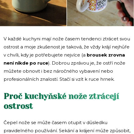
i
V každé kuchyni mají nože časem tendenci ztrácet svou
ostrost a moje zkušenost je taková, že vždy krájí nejhůře
v chvíli, kdy je potřebujete nejvíce (a
brousek zrovna
není nikde po ruce
). Dobrou zprávou je, že ostří nože
můžete obnovit i bez náročného vybavení nebo
profesionálních znalostí. Stačí si vzít k ruce hrnek.
Proč kuchyňské nože ztrácejí
ostrost
Čepel nože se může časem otupit v důsledku
pravidelného používání. Sekání a krájení může způsobit,