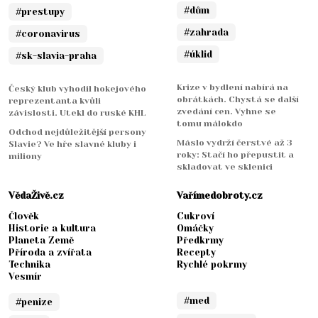
#dům
#prestupy
#zahrada
#coronavirus
#úklid
#sk-slavia-praha
Krize v bydlení nabírá na
Český klub vyhodil hokejového
obrátkách. Chystá se další
reprezentanta kvůli
zvedání cen. Vyhne se
závislosti. Utekl do ruské KHL
tomu málokdo
Odchod nejdůležitější persony
Máslo vydrží čerstvé až 3
Slavie? Ve hře slavné kluby i
roky: Stačí ho přepustit a
miliony
skladovat ve sklenici
VědaŽivě.cz
Vařímedobroty.cz
Člověk
Cukroví
Historie a kultura
Omáčky
Planeta Země
Předkrmy
Příroda a zvířata
Recepty
Technika
Rychlé pokrmy
Vesmír
#med
#penize