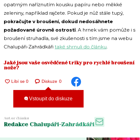
opatrným naříznutím kousku papíru nebo měkké
zeleniny, například rajčete. Pokud je nůž stále tupý,
pokračujte v broušení, dokud nedosáhnete
požadované úrovně ostrosti
. A hrnek vám pomůže i s
broušení struhadla, své zkušenosti s tím jsme na webu
Chalupáři-Zahrádkáři
také shrnuli do článku
.
Jaké jsou vaše osvědčené triky pro rychlé broušení
nože?
Diskuze
0
Vstoupit do diskuze
Autor článku
Redakce Chalupáři-Zahrádkáři