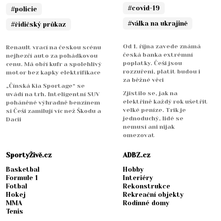
#covid-19
#policie
#válka na ukrajině
#řidičský průkaz
Od 1. října zavede známá
Renault vrací na českou scénu
česká banka extrémní
nejhezčí auto za pohádkovou
poplatky. Češi jsou
cenu. Má obří kufr a spolehlivý
rozzuřeni, platit budou i
motor bez kapky elektrifikace
za běžné věci
„Čínská Kia Sportage“ se
Zjistilo se, jak na
uvádí na trh. Inteligentní SUV
elektřině každý rok ušetřit
poháněné výhradně benzínem
velké peníze. Trik je
si Češi zamilují víc než Škodu a
jednoduchý, lidé se
Dacii
nemusí ani nijak
omezovat
SportyŽivě.cz
ADBZ.cz
Basketbal
Hobby
Formule 1
Interiéry
Fotbal
Rekonstrukce
Hokej
Rekreační objekty
MMA
Rodinné domy
Tenis