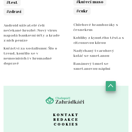
#kuřecí maso
#test
#cukr
#zdraví
Chlebové bramboráky s
Android uživatelé čelí
česnekem
nečekané hrozbě: Nový virus
napadá bankovní účty a krade
Koblihy z kynutého těsta s
z nich peníze
citronovou kůrou
Kuřáctví za socialismu: Šlo o
Nadýchaný tvarohový
trend, kouřilo se v
koláč se smetanou
nemocnicích i v hromadné
dopravě
Banánový tunel se
smetanovou náplní
KONTAKT
REDAKCE
COOKIES