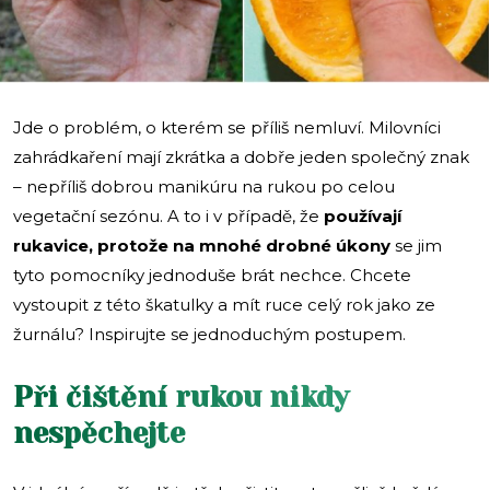
Jde o problém, o kterém se příliš nemluví. Milovníci
zahrádkaření mají zkrátka a dobře jeden společný znak
– nepříliš dobrou manikúru na rukou po celou
vegetační sezónu. A to i v případě, že
používají
rukavice, protože na mnohé drobné úkony
se jim
tyto pomocníky jednoduše brát nechce. Chcete
vystoupit z této škatulky a mít ruce celý rok jako ze
žurnálu? Inspirujte se jednoduchým postupem.
Při čištění rukou nikdy
nespěchejte