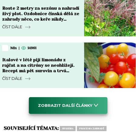
Roste 2 metry za sezónu a nahradí
živý plot. Ozdobnice čínská dělá ze
zahrady něco, co keře nikdy
nedokážou
ČÍST DÁLE
Mix
|
14961
Italové v létě pijí limonádu z
rajčat a na citróny se neohlížejí.
Recept má pět surovin a trvá
deset minut
ČÍST DÁLE
ZOBRAZIT DALŠÍ ČLÁNKY
SOUVISEJÍCÍ TÉMATA:
HYGIENA
PRÁCE NA ZAHRADĚ