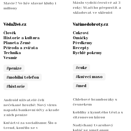
Máslo vydrží čerstvé až 3
Slavie? Ve hře slavné kluby i
roky: Stačí ho přepustit a
miliony
skladovat ve sklenici
VědaŽivě.cz
Vařímedobroty.cz
Člověk
Cukroví
Historie a kultura
Omáčky
Planeta Země
Předkrmy
Příroda a zvířata
Recepty
Technika
Rychlé pokrmy
Vesmír
#cukr
#penize
#kuřecí maso
#mobilní telefon
#med
#historie
Chlebové bramboráky s
Android uživatelé čelí
česnekem
nečekané hrozbě: Nový virus
napadá bankovní účty a krade
Koblihy z kynutého těsta s
z nich peníze
citronovou kůrou
Kuřáctví za socialismu: Šlo o
Nadýchaný tvarohový
trend, kouřilo se v
koláč se smetanou