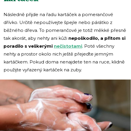
Následně přijde na řadu kartáček a pomerančové
dřívko. Určitě nepoužívejte špejle nebo párátko z
běžného dřeva. To pomerančové je totiž měkké přesně
tak akorát, aby nehty ani kůži
nepoškodilo, a přitom si
poradilo s veškerými
nečistotami
. Poté všechny
nehty a prostor okolo nich ještě přejeďte jemným
kartáčkem. Pokud doma nenajdete ten na ruce, klidně
použijte vyřazený kartáček na zuby.