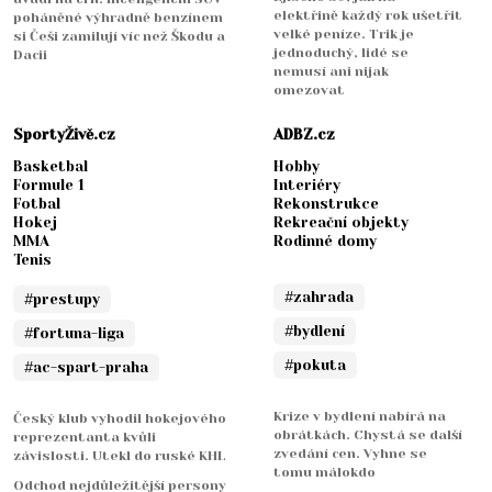
elektřině každý rok ušetřit
poháněné výhradně benzínem
velké peníze. Trik je
si Češi zamilují víc než Škodu a
jednoduchý, lidé se
Dacii
nemusí ani nijak
omezovat
SportyŽivě.cz
ADBZ.cz
Basketbal
Hobby
Formule 1
Interiéry
Fotbal
Rekonstrukce
Hokej
Rekreační objekty
MMA
Rodinné domy
Tenis
#zahrada
#prestupy
#bydlení
#fortuna-liga
#pokuta
#ac-spart-praha
Krize v bydlení nabírá na
Český klub vyhodil hokejového
obrátkách. Chystá se další
reprezentanta kvůli
zvedání cen. Vyhne se
závislosti. Utekl do ruské KHL
tomu málokdo
Odchod nejdůležitější persony