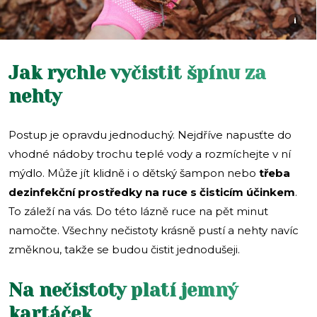
i
Jak rychle vyčistit špínu za
nehty
Postup je opravdu jednoduchý. Nejdříve napusťte do
vhodné nádoby trochu teplé vody a rozmíchejte v ní
mýdlo. Může jít klidně i o dětský šampon nebo
třeba
dezinfekční prostředky na ruce s čisticím účinkem
.
To záleží na vás. Do této lázně ruce na pět minut
namočte. Všechny nečistoty krásně pustí a nehty navíc
změknou, takže se budou čistit jednodušeji.
Na nečistoty platí jemný
kartáček