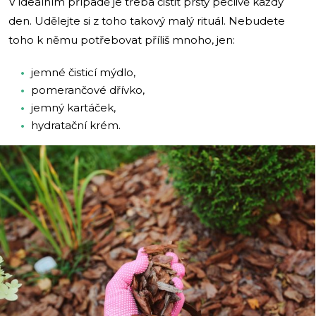
V ideálním případě je třeba čistit prsty pečlivě každý
den. Udělejte si z toho takový malý rituál. Nebudete
toho k němu potřebovat příliš mnoho, jen:
jemné čisticí mýdlo,
pomerančové dřívko,
jemný kartáček,
hydratační krém.