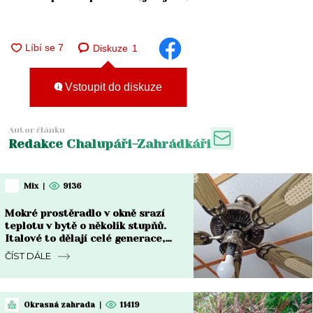
Diskuze
1
Vstoupit do diskuze
Autor článku
Redakce Chalupáři-Zahrádkáři
Mix
|
9136
Mokré prostěradlo v okně srazí
teplotu v bytě o několik stupňů.
Italové to dělají celé generace,
Češi to teprve objevují
ČÍST DÁLE
Okrasná zahrada
|
11419