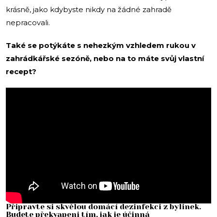
krásně, jako kdybyste nikdy na žádné zahradě
nepracovali.
Také se potýkáte s nehezkým vzhledem rukou v
zahrádkářské sezóně, nebo na to máte svůj vlastní
recept?
Připravte si skvělou domácí dezinfekci z bylinek.
Budete překvapeni tím, jak je účinná