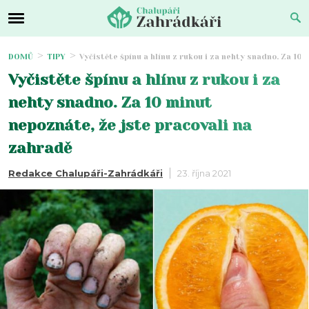
DOMŮ
TIPY
Vyčistěte špínu a hlínu z rukou i za nehty snadno. Za 10
Vyčistěte špínu a hlínu z rukou i za
nehty snadno. Za 10 minut
nepoznáte, že jste pracovali na
zahradě
Redakce Chalupáři-Zahrádkáři
23. října 2021