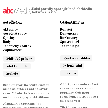
Další portály spadající pod abcMedia
Network, s.r.o.
AutoŽivě.cz
Události247.cz
Aktuality
Domácí
Autoživě testy
Komentáře
Ojetiny
Rozhovory
Rady
Spotřebitel
Technický koutek
Technologie
Zajímavosti
#česká republika
#řidičský průkaz
#zdražování
#elektromobil
#pokuta
#policie
Od 1. října zavede známá
Renault vrací na českou scénu
česká banka extrémní
nejhezčí auto za pohádkovou
poplatky. Češi jsou
cenu. Má obří kufr a spolehlivý
rozzuřeni, platit budou i
motor bez kapky elektrifikace
za běžné věci
„Čínská Kia Sportage“ se
Zjistilo se, jak na
uvádí na trh. Inteligentní SUV