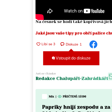
Na česnek se hodí také kopřivová jícha
Jaké jsou vaše tipy pro obří palice 
Diskuze
1
Vstoupit do diskuze
Autor článku
Redakce Chalupáři-Zahrádkáři
Mix
|
PŘEČTENÍ:
15196
Papriky hnijí zespodu a z