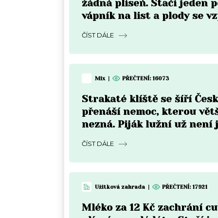
žádná plíseň. Stačí jeden p
vápník na list a plody se v
do týdne
ČÍST DÁLE
Mix
|
PŘEČTENÍ:
16073
Strakaté klíště se šíří Čes
přenáší nemoc, kterou vět
nezná. Piják lužní už není 
Moravě
ČÍST DÁLE
Užitková zahrada
|
PŘEČTENÍ:
17921
Mléko za 12 Kč zachrání c