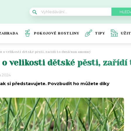
ZAHRADA
POKOJOVÉ ROSTLINY
TIPY
UŽI
u o velikosti dětské pěsti, zařídí to dusičnan amonný
o velikosti dětské pěsti, zaříd
a 2024
jak si představujete. Povzbudit ho můžete díky