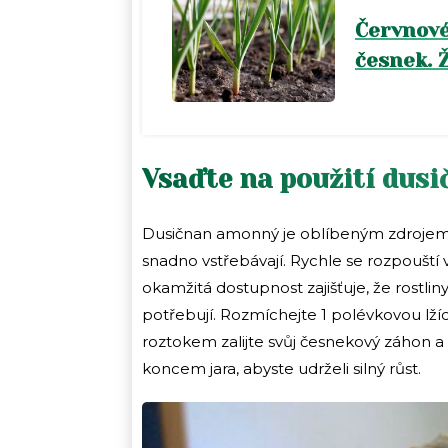
Červnové
česnek. Ž
Vsaďte na použití du
Dusičnan amonný je oblíbeným zdrojem d
snadno vstřebávají. Rychle se rozpouští
okamžitá dostupnost zajišťuje, že rostlin
potřebují. Rozmíchejte 1 polévkovou lží
roztokem zalijte svůj česnekový záhon a
koncem jara, abyste udrželi silný růst.