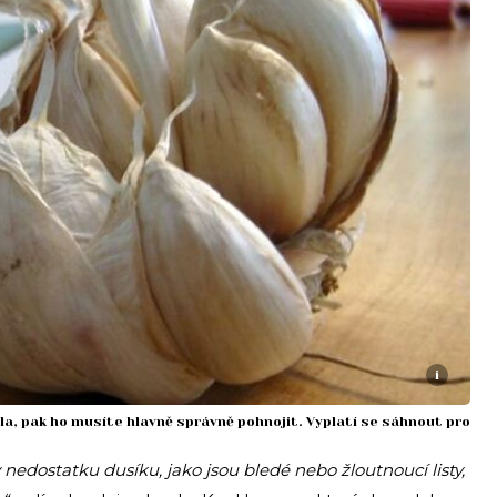
i
a, pak ho musíte hlavně správně pohnojit. Vyplatí se sáhnout pro
 nedostatku dusíku, jako jsou bledé nebo žloutnoucí listy,