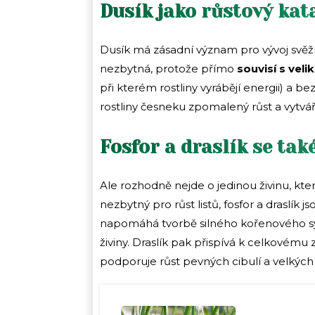
Dusík jako růstový kat
Dusík má zásadní význam pro vývoj svěžích
nezbytná, protože přímo
souvisí s veli
při kterém rostliny vyrábějí energii) a
rostliny česneku zpomalený růst a vytvá
Fosfor a draslík se tak
Ale rozhodně nejde o jedinou živinu, kte
nezbytný pro růst listů, fosfor a draslík js
napomáhá tvorbě silného kořenového syst
živiny. Draslík pak přispívá k celkovému
podporuje růst pevných cibulí a velkých