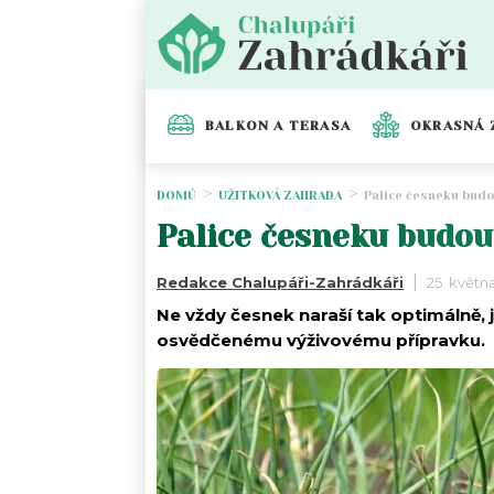
BALKON A TERASA
OKRASNÁ 
DOMŮ
UŽITKOVÁ ZAHRADA
Palice česneku budo
Palice česneku budou 
Redakce Chalupáři-Zahrádkáři
25. květn
Ne vždy česnek naraší tak optimálně, 
osvědčenému výživovému přípravku.