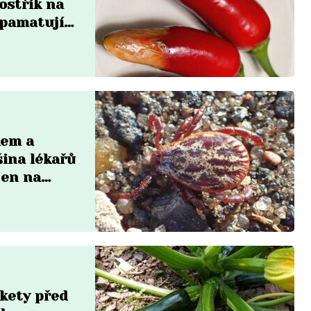
ostřik na
zpamatují
kem a
šina lékařů
jen na
ukety před