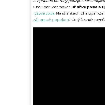
a v případě potřeby použijte další hnojivo
Chalupáři-Zahrádkáři
už dříve poslala t
rýžová voda
. Na stránkách Chalupáři-Zah
záhonech popelem
, který česnek rovněž