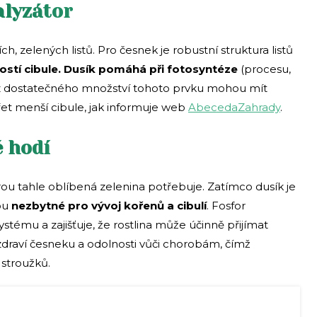
alyzátor
, zelených listů. Pro česnek je robustní struktura listů
kostí cibule. Dusík pomáhá při fotosyntéze
(procesu,
 bez dostatečného množství tohoto prvku mohou mít
řet menší cibule, jak informuje web
AbecedaZahrady
.
é hodí
rou tahle oblíbená zelenina potřebuje. Zatímco dusík je
ou
nezbytné pro vývoj kořenů a cibulí
. Fosfor
ému a zajišťuje, že rostlina může účinně přijímat
 zdraví česneku a odolnosti vůči chorobám, čímž
 stroužků.