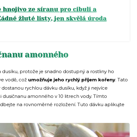
 hnojivo ze síranu pro cibuli a
ádné žluté listy, jen skvělá úroda
sičnanu amonného
usíku, protože je snadno dostupný a rostliny ho
 ve vodě, což
umožňuje jeho rychlý příjem kořeny
. Tato
y dostanou rychlou dávku dusíku, když ji nejvíce
ci dusičnanu amonného v 10 litrech vody. Tímto
 dbejte na rovnoměrné rozložení. Tuto dávku aplikujte