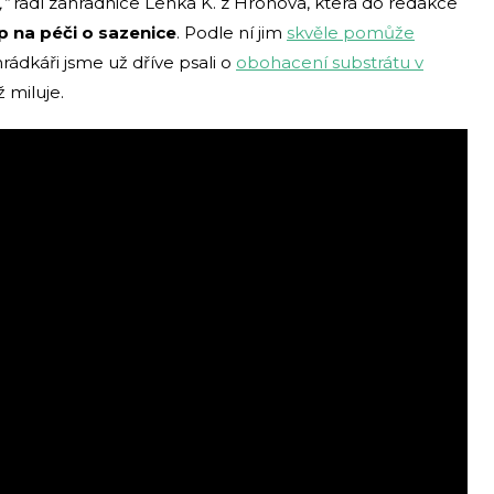
,“
radí zahradnice Lenka K. z Hronova, která do redakce
ip na péči o sazenice
. Podle ní jim
skvěle pomůže
rádkáři jsme už dříve psali o
obohacení substrátu v
 miluje.