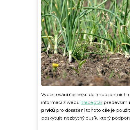
Vypěstování česneku do impozantních r
informací z webu
iReceptář
především
s
prvků
pro dosažení tohoto cíle je použi
poskytuje nezbytný dusík, který podporuje