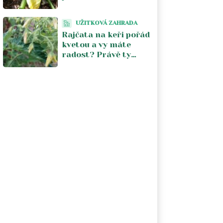
Stačí jeden postřik
týdně a úroda se
UŽITKOVÁ ZAHRADA
zdvojnásobí
Rajčata na keři pořád
kvetou a vy máte
radost? Právě ty
květy vám kradou
úrodu. V srpnu je
musíte zastavit