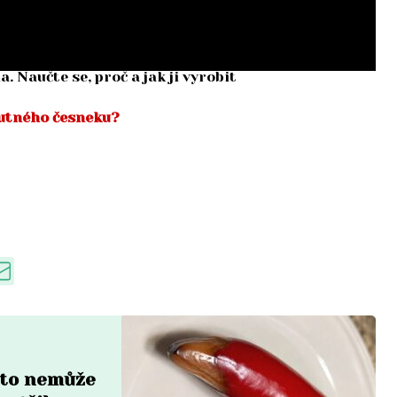
. Naučte se, proč a jak ji vyrobit
chutného česneku?
a to nemůže