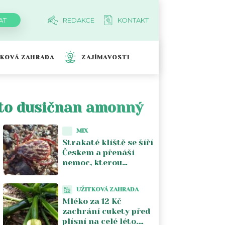
REDAKCE
KONTAKT
TKOVÁ ZAHRADA
ZAJÍMAVOSTI
í to dusičnan amonný
MIX
Strakaté klíště se šíří
Českem a přenáší
nemoc, kterou
většina lékařů nezná.
Piják lužní už není jen
UŽITKOVÁ ZAHRADA
na Moravě
Mléko za 12 Kč
zachrání cukety před
plísní na celé léto.