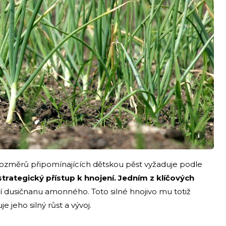
i
ozměrů připomínajících dětskou pěst vyžaduje podle
trategický přístup k hnojení. Jedním z klíčových
tí dusičnanu amonného. Toto silné hnojivo mu totiž
 jeho silný růst a vývoj.