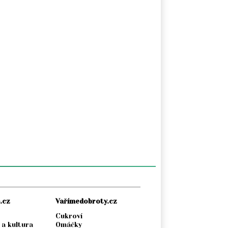
.cz
Vařímedobroty.cz
Cukroví
 a kultura
Omáčky