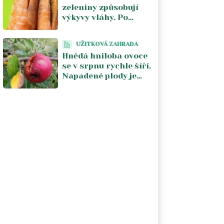
zeleniny způsobují
výkyvy vláhy. Po
suchu škodí nárazové
přemokření
UŽITKOVÁ ZAHRADA
Hnědá hniloba ovoce
se v srpnu rychle šíří.
Napadené plody je
lepší ze stromu
odstranit