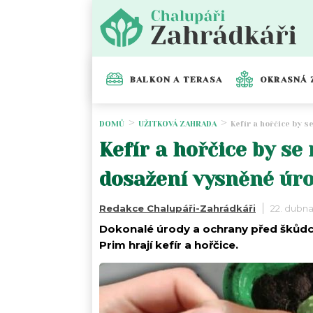
BALKON A TERASA
OKRASNÁ 
DOMŮ
UŽITKOVÁ ZAHRADA
Kefír a hořčice by 
Kefír a hořčice by s
dosažení vysněné úr
Redakce Chalupáři-Zahrádkáři
22. dubn
Dokonalé úrody a ochrany před škůdci
Prim hrají kefír a hořčice.