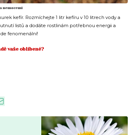
ci a nemocemi
ek kefír. Rozmíchejte 1 litr kefíru v 10 litrech vody a
outnutí listů a dodáte rostlinám potřebnou energii a
bude fenomenální!
adě vaše oblíbené?