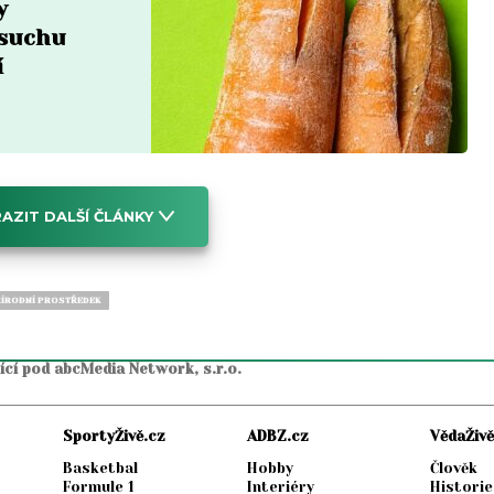
y
 suchu
í
AZIT DALŠÍ ČLÁNKY
ÍRODNÍ PROSTŘEDEK
jící pod abcMedia Network, s.r.o.
SportyŽivě.cz
ADBZ.cz
VědaŽivě
Basketbal
Hobby
Člověk
Formule 1
Interiéry
Historie