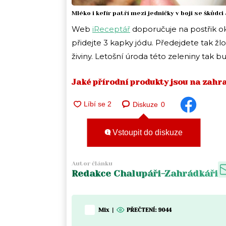
Mléko i kefír patří mezi jedničky v boji se škůd
Web
iReceptář
doporučuje na postřik okur
přidejte 3 kapky jódu. Předejdete tak žl
živiny. Letošní úroda této zeleniny tak 
Jaké přírodní produkty jsou na zahr
Diskuze
0
Vstoupit do diskuze
Autor článku
Redakce Chalupáři-Zahrádkáři
Mix
|
PŘEČTENÍ:
9044