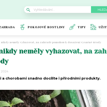
ZAHRADA
POKOJOVÉ ROSTLINY
TIPY
UŽI
se nikdy neměly vyhazovat, na zahradě pomohou k dosažení vysněné úrody
e nikdy neměly vyhazovat, na z
ody
a 2024
 a chorobami snadno docílíte i přírodními produkty.