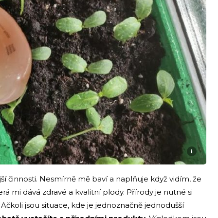
i
ší činnosti. Nesmírně mě baví a naplňuje když vidím, že
rá mi dává zdravé a kvalitní plody. Přírody je nutné si
. Ačkoli jsou situace, kde je jednoznačně jednodušší