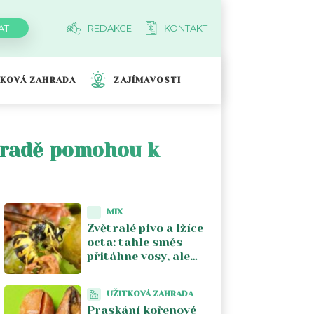
REDAKCE
KONTAKT
TKOVÁ ZAHRADA
ZAJÍMAVOSTI
ahradě pomohou k
MIX
Zvětralé pivo a lžíce
octa: tahle směs
přitáhne vosy, ale
včely od ní utečou.
Lapač z PET lahve
UŽITKOVÁ ZAHRADA
stojí pár korun
Praskání kořenové