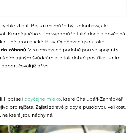
ychle zhatit. Boj s nimi může být zdlouhavý, ale
ytrvat. Kromě jiného s tím vypomůže také docela obyčejná
jako i jiné aromatické látky. Oceňovaná jsou také
t do záhonů
. V rozmixované podobě jsou ve spojení s
icím a jiným škůdcům a je tak dobré postříkat s ním i
 doporučovali již dříve.
. Hodí se i
obyčejné mléko
, které Chalupáři-Zahrádkáři
ivo pro rajčata. Zajistí zdravé plody a působivou velikost,
na která jsou náchylná.