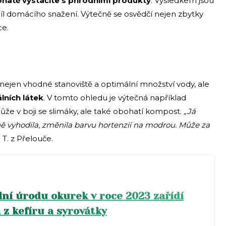
ohatě vystačíte s přírodními produkty
. Výsledkem jsou
cíl domácího snažení. Výtečně se osvědčí nejen zbytky
ce.
 nejen vhodné stanoviště a optimální množství vody, ale
lních látek
. V tomto ohledu je výtečná například
ůže v boji se slimáky, ale také obohatí kompost.
„Já
ně vyhodila, změnila barvu hortenzií na modrou. Může za
T. z Přelouče.
lní úrodu okurek v roce 2023 zařídí
 z kefíru a syrovátky