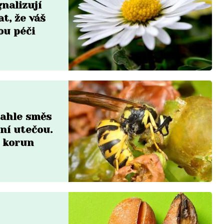
nalizují
t, že váš
ou péči
 tahle směs
 ní utečou.
r korun