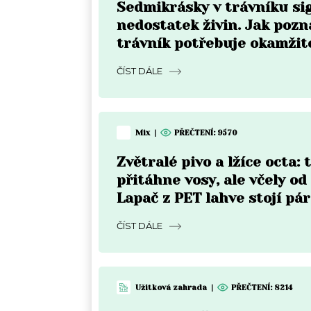
Sedmikrásky v trávníku sig
nedostatek živin. Jak pozna
trávník potřebuje okamžit
ČÍST DÁLE
Mix
|
PŘEČTENÍ:
9570
Zvětralé pivo a lžíce octa:
přitáhne vosy, ale včely od
Lapač z PET lahve stojí pá
ČÍST DÁLE
Užitková zahrada
|
PŘEČTENÍ:
8214