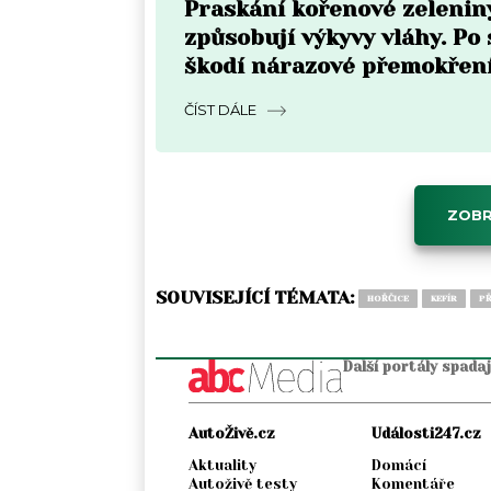
Praskání kořenové zelenin
způsobují výkyvy vláhy. Po
škodí nárazové přemokřen
ČÍST DÁLE
ZOBR
SOUVISEJÍCÍ TÉMATA:
HOŘČICE
KEFÍR
PŘ
Další portály spada
AutoŽivě.cz
Události247.cz
Aktuality
Domácí
Autoživě testy
Komentáře