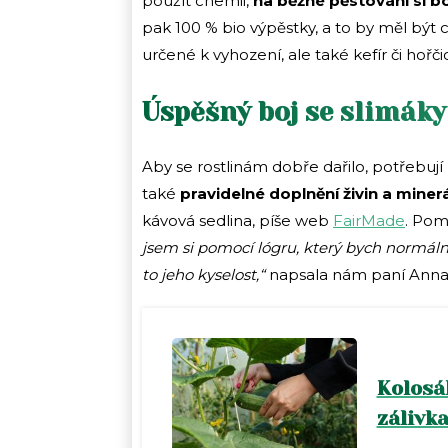
použít chemii,
na běžné pěstování si b
pak 100 % bio výpěstky, a to by měl být 
určené k vyhození, ale také kefír či hořči
Úspěšný boj se slimáky
Aby se rostlinám dobře dařilo, potřebují
také
pravidelné doplnění živin a minerá
kávová sedlina, píše web
FairMade
. Pom
jsem si pomocí lógru, který bych normál
to jeho kyselost,“
napsala nám paní Anna 
Kolosá
zálivka