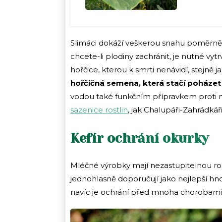
Slimáci dokáží veškerou snahu poměrně r
chcete-li plodiny zachránit, je nutné v
hořčice, kterou k smrti nenávidí, stejně 
hořčičná semena, která stačí poháze
vodou také funkčním přípravkem proti mš
sazenice rostlin
, jak Chalupáři-Zahrádkáři
Kefír ochrání okurky
Mléčné výrobky mají nezastupitelnou roli
jednohlasně doporučují jako nejlepší hnoj
navíc je ochrání před mnoha chorobami, 