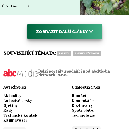
napadených částí
ČÍST DÁLE
ZOBRAZIT DALŠÍ ČLÁNKY
SOUVISEJÍCÍ TÉMATA:
PAPRIKA
PAPRIKY PĚSTOVÁNÍ
Další portály spadající pod abcMedia
Network, s.r.o.
AutoŽivě.cz
Události247.cz
Aktuality
Domácí
Autoživě testy
Komentáře
Ojetiny
Rozhovory
Rady
Spotřebitel
Technický koutek
Technologie
Zajímavosti