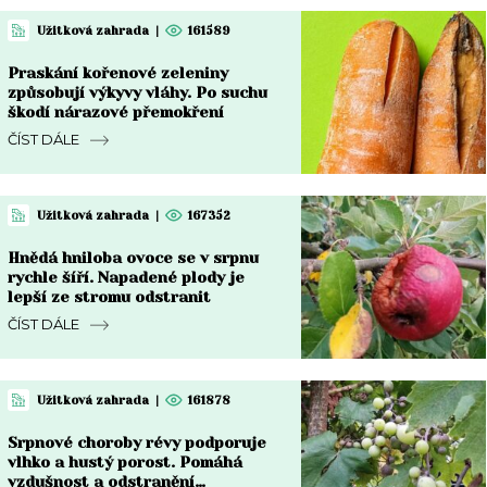
Užitková zahrada
|
161589
Praskání kořenové zeleniny
způsobují výkyvy vláhy. Po suchu
škodí nárazové přemokření
ČÍST DÁLE
Užitková zahrada
|
167352
Hnědá hniloba ovoce se v srpnu
rychle šíří. Napadené plody je
lepší ze stromu odstranit
ČÍST DÁLE
Užitková zahrada
|
161878
Srpnové choroby révy podporuje
vlhko a hustý porost. Pomáhá
vzdušnost a odstranění