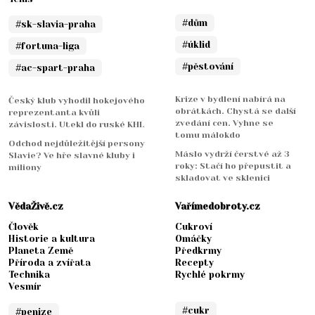
#dům
#sk-slavia-praha
#úklid
#fortuna-liga
#pěstování
#ac-spart-praha
Krize v bydlení nabírá na
Český klub vyhodil hokejového
obrátkách. Chystá se další
reprezentanta kvůli
zvedání cen. Vyhne se
závislosti. Utekl do ruské KHL
tomu málokdo
Odchod nejdůležitější persony
Máslo vydrží čerstvé až 3
Slavie? Ve hře slavné kluby i
roky: Stačí ho přepustit a
miliony
skladovat ve sklenici
VědaŽivě.cz
Vařímedobroty.cz
Člověk
Cukroví
Historie a kultura
Omáčky
Planeta Země
Předkrmy
Příroda a zvířata
Recepty
Technika
Rychlé pokrmy
Vesmír
#cukr
#penize