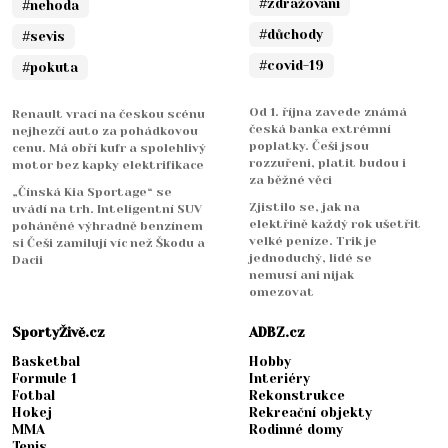
#zdražování
#nehoda
#důchody
#sevis
#covid-19
#pokuta
Od 1. října zavede známá
Renault vrací na českou scénu
česká banka extrémní
nejhezčí auto za pohádkovou
poplatky. Češi jsou
cenu. Má obří kufr a spolehlivý
rozzuřeni, platit budou i
motor bez kapky elektrifikace
za běžné věci
„Čínská Kia Sportage“ se
Zjistilo se, jak na
uvádí na trh. Inteligentní SUV
elektřině každý rok ušetřit
poháněné výhradně benzínem
velké peníze. Trik je
si Češi zamilují víc než Škodu a
jednoduchý, lidé se
Dacii
nemusí ani nijak
omezovat
SportyŽivě.cz
ADBZ.cz
Basketbal
Hobby
Formule 1
Interiéry
Fotbal
Rekonstrukce
Hokej
Rekreační objekty
MMA
Rodinné domy
Tenis