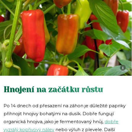
i
Hnojení na začátku růstu
Po 14 dnech od přesazení na záhon je důležité papriky
přihnojit hnojivy bohatými na dusík. Dobře fungují
organická hnojiva, jako je fermentovaný hnůj,
dobře
vyzrálý kopřivový nálev
nebo výluh z plevele. Další