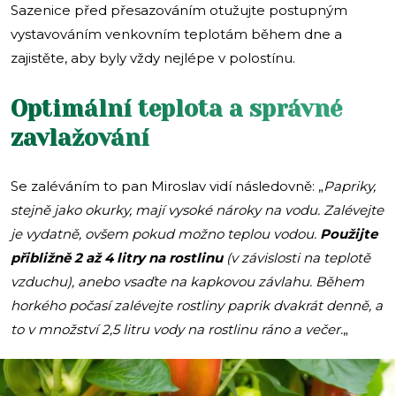
Sazenice před přesazováním otužujte postupným
vystavováním venkovním teplotám během dne a
zajistěte, aby byly vždy nejlépe v polostínu.
Optimální teplota a správné
zavlažování
Se zaléváním to pan Miroslav vidí následovně: „
Papriky,
stejně jako okurky, mají vysoké nároky na vodu. Zalévejte
je vydatně, ovšem pokud možno teplou vodou.
Použijte
přibližně 2 až 4 litry na rostlinu
(v závislosti na teplotě
vzduchu), anebo vsaďte na kapkovou závlahu. Během
horkého počasí zalévejte rostliny paprik dvakrát denně, a
to v množství 2,5 litru vody na rostlinu ráno a večer.
„