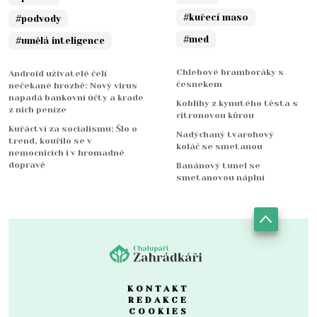
#kuřecí maso
#podvody
#med
#umělá inteligence
Chlebové bramboráky s
Android uživatelé čelí
česnekem
nečekané hrozbě: Nový virus
napadá bankovní účty a krade
Koblihy z kynutého těsta s
z nich peníze
citronovou kůrou
Kuřáctví za socialismu: Šlo o
Nadýchaný tvarohový
trend, kouřilo se v
koláč se smetanou
nemocnicích i v hromadné
dopravě
Banánový tunel se
smetanovou náplní
KONTAKT
REDAKCE
COOKIES