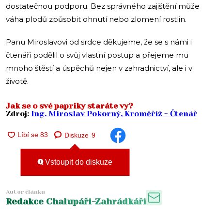
dostatečnou podporu. Bez správného zajištění může
váha plodů způsobit ohnutí nebo zlomení rostlin.
Panu Miroslavovi od srdce děkujeme, že se s námi i
čtenáři podělil o svůj vlastní postup a přejeme mu
mnoho štěstí a úspěchů nejen v zahradnictví, ale i v
životě.
Jak se o své papriky staráte vy?
Zdroj:
Ing. Miroslav Pokorný, Kroměříž - Čtenář
Diskuze
9
Vstoupit do diskuze
Autor článku
Redakce Chalupáři-Zahrádkáři