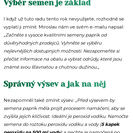
Výběr semen je základ
I když už tuto radu tento rok nevyužijete, rozhodně se
vyplatí ji zmínit. Miroslav nám ve svém e-mailu napsal:
„
Začněte s vysoce kvalitními semeny paprik od
důvěryhodných prodejců. Vyhněte se výběru
nejlevnějších dostupných možností. Nezapomeňte si
přečíst informace na obalu a vybrat odrůdy, které jsou
známé svou šťavnatou a chutnou dužinou.
„
Správný výsev a jak na něj
Nezapomněl také zmínit výsev: „
Před výsevem by
semena paprik měla projít procesem namáčení, aby se
zvýšila jejich klíčivost. Ideální je peroxid vodíku. Namočte
semena do roztoku peroxidu vodíku a vody (
5 kapek
peroxidu na 500 ml vody
) a nechte je namočená po