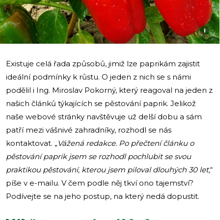
i
Existuje celá řada způsobů, jimiž lze paprikám zajistit
ideální podmínky k růstu. O jeden z nich se s námi
podělil i Ing. Miroslav Pokorný, který reagoval na jeden z
našich článků týkajících se pěstování paprik. Jelikož
naše webové stránky navštěvuje už delší dobu a sám
patří mezi vášnivé zahradníky, rozhodl se nás
kontaktovat. „
Vážená redakce. Po přečtení článku o
pěstování paprik jsem se rozhodl pochlubit se svou
praktikou pěstování, kterou jsem piloval dlouhých 30 let,
“
píše v e-mailu. V čem podle něj tkví ono tajemství?
Podívejte se na jeho postup, na který nedá dopustit.