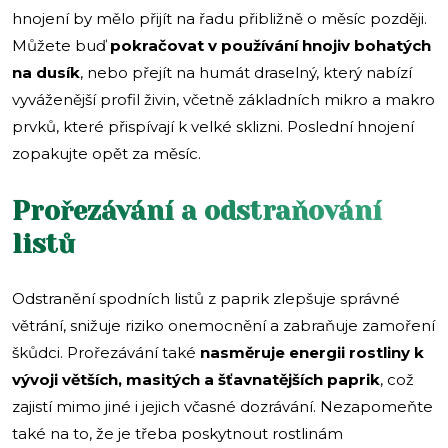
hnojení by mělo přijít na řadu přibližně o měsíc později.
Můžete buď
pokračovat v používání hnojiv bohatých
na dusík
, nebo přejít na humát draselný, který nabízí
vyváženější profil živin, včetně základních mikro a makro
prvků, které přispívají k velké sklizni. Poslední hnojení
zopakujte opět za měsíc.
Prořezávání a odstraňování
listů
Odstranění spodních listů z paprik zlepšuje správné
větrání, snižuje riziko onemocnění a zabraňuje zamoření
škůdci. Prořezávání také
nasměruje energii rostliny k
vývoji větších, masitých a šťavnatějších paprik
, což
zajistí mimo jiné i jejich včasné dozrávání. Nezapomeňte
také na to, že je třeba poskytnout rostlinám