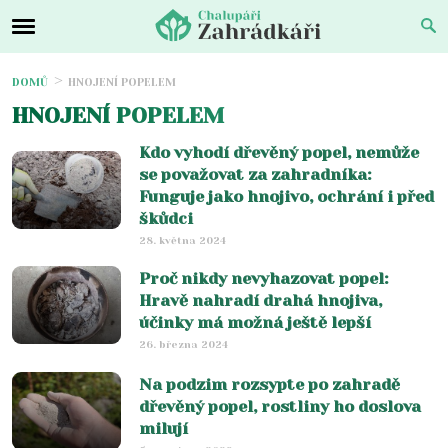
DOMŮ
HNOJENÍ POPELEM
HNOJENÍ POPELEM
Kdo vyhodí dřevěný popel, nemůže
se považovat za zahradníka:
Funguje jako hnojivo, ochrání i před
škůdci
28. května 2024
Proč nikdy nevyhazovat popel:
Hravě nahradí drahá hnojiva,
účinky má možná ještě lepší
26. března 2024
Na podzim rozsypte po zahradě
dřevěný popel, rostliny ho doslova
milují