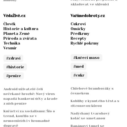
miliony
skladovat ve sklenici
VědaŽivě.cz
Vařímedobroty.cz
Člověk
Cukroví
Historie a kultura
Omáčky
Planeta Země
Předkrmy
Příroda a zvířata
Recepty
Technika
Rychlé pokrmy
Vesmír
#kuřecí maso
#zdraví
#med
#historie
#cukr
#penize
Chlebové bramboráky s
Android uživatelé čelí
česnekem
nečekané hrozbě: Nový virus
napadá bankovní účty a krade
Koblihy z kynutého těsta s
z nich peníze
citronovou kůrou
Kuřáctví za socialismu: Šlo o
Nadýchaný tvarohový
trend, kouřilo se v
koláč se smetanou
nemocnicích i v hromadné
dopravě
Banánový tunel se