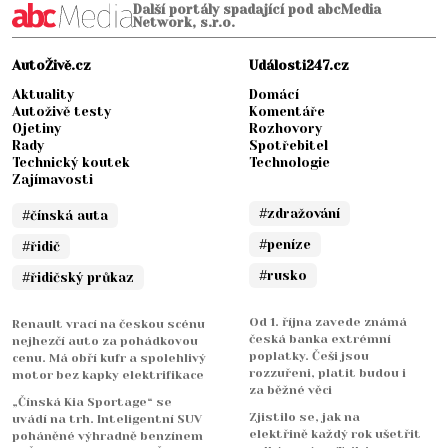
Další portály spadající pod abcMedia
Network, s.r.o.
AutoŽivě.cz
Události247.cz
Aktuality
Domácí
Autoživě testy
Komentáře
Ojetiny
Rozhovory
Rady
Spotřebitel
Technický koutek
Technologie
Zajímavosti
#zdražování
#čínská auta
#peníze
#řidič
#rusko
#řidičský průkaz
Od 1. října zavede známá
Renault vrací na českou scénu
česká banka extrémní
nejhezčí auto za pohádkovou
poplatky. Češi jsou
cenu. Má obří kufr a spolehlivý
rozzuřeni, platit budou i
motor bez kapky elektrifikace
za běžné věci
„Čínská Kia Sportage“ se
Zjistilo se, jak na
uvádí na trh. Inteligentní SUV
elektřině každý rok ušetřit
poháněné výhradně benzínem