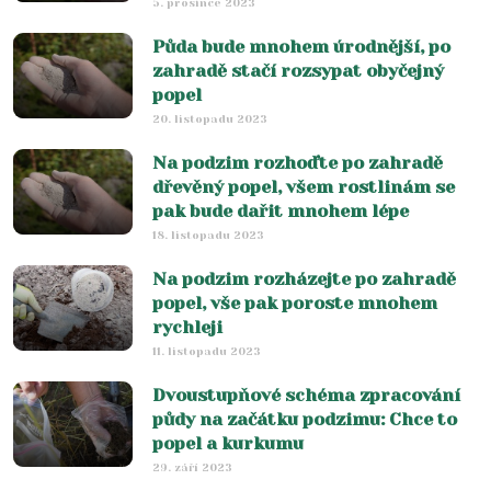
5. prosince 2023
Půda bude mnohem úrodnější, po
zahradě stačí rozsypat obyčejný
popel
20. listopadu 2023
Na podzim rozhoďte po zahradě
dřevěný popel, všem rostlinám se
pak bude dařit mnohem lépe
18. listopadu 2023
Na podzim rozházejte po zahradě
popel, vše pak poroste mnohem
rychleji
11. listopadu 2023
Dvoustupňové schéma zpracování
půdy na začátku podzimu: Chce to
popel a kurkumu
29. září 2023