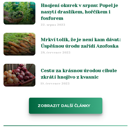
Hnojení okurek v srpnu: Popel je
nasytí draslíkem, hořčíkem i
fosforem
22. srpna 2023
Mrkví tolik, že je není kam dávat:
Úspěšnou úrodu zařídí Azofoska
28. července 2023
Cestu za krásnou úrodou cibule
zkrátí hnojivo z kvasnic
19. července 2023
ZOBRAZIT DALŠÍ ČLÁNKY