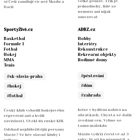
velké peníze. Trik je
si Češi zamilují víc než Škodu a
jednoduchý, lidé se
Dacii
nemusí ani nijak
omezovat
SportyŽivě.cz
ADBZ.cz
Basketbal
Hobby
Formule 1
Interiéry
Fotbal
Rekonstrukce
Hokej
Rekreační objekty
MMA
Rodinné domy
Tenis
#pěstování
#sk-slavia-praha
#dům
#hokej
#zahrada
#fotbal
Krize v bydlení nabírá na
Český klub vyhodil hokejového
obrátkách. Chystá se další
reprezentanta kvůli
zvedání cen. Vyhne se
závislosti. Utekl do ruské KHL
tomu málokdo
Odchod nejdůležitější persony
Máslo vydrží čerstvé až 3
Slavie? Ve hře slavné kluby i
roky: Stačí ho přepustit a