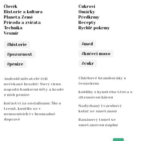
Člověk
Cukroví
Historie a kultura
Omáčky
Planeta Země
Předkrmy
Příroda a zvířata
Recepty
Technika
Rychlé pokrmy
Vesmír
#med
#historie
#kuřecí maso
#pozornost
#cukr
#penize
Chlebové bramboráky s
Android uživatelé čelí
česnekem
nečekané hrozbě: Nový virus
napadá bankovní účty a krade
Koblihy z kynutého těsta s
z nich peníze
citronovou kůrou
Kuřáctví za socialismu: Šlo o
Nadýchaný tvarohový
trend, kouřilo se v
koláč se smetanou
nemocnicích i v hromadné
dopravě
Banánový tunel se
smetanovou náplní