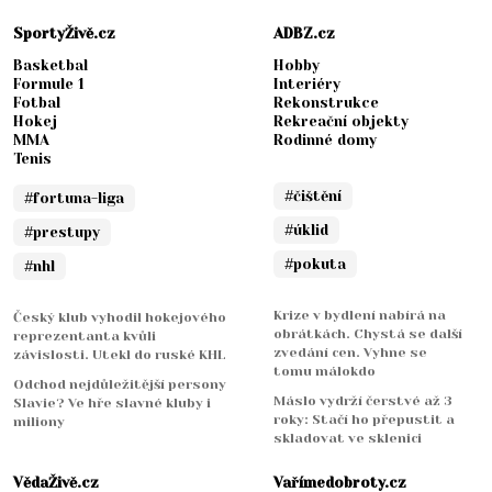
SportyŽivě.cz
ADBZ.cz
Basketbal
Hobby
Formule 1
Interiéry
Fotbal
Rekonstrukce
Hokej
Rekreační objekty
MMA
Rodinné domy
Tenis
#čištění
#fortuna-liga
#úklid
#prestupy
#pokuta
#nhl
Krize v bydlení nabírá na
Český klub vyhodil hokejového
obrátkách. Chystá se další
reprezentanta kvůli
zvedání cen. Vyhne se
závislosti. Utekl do ruské KHL
tomu málokdo
Odchod nejdůležitější persony
Máslo vydrží čerstvé až 3
Slavie? Ve hře slavné kluby i
roky: Stačí ho přepustit a
miliony
skladovat ve sklenici
VědaŽivě.cz
Vařímedobroty.cz