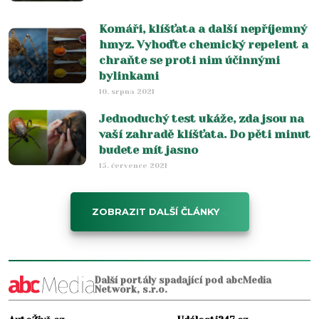
Komáři, klíšťata a další nepříjemný
hmyz. Vyhoďte chemický repelent a
chraňte se proti nim účinnými
bylinkami
10. srpna 2021
Jednoduchý test ukáže, zda jsou na
vaší zahradě klíšťata. Do pěti minut
budete mít jasno
15. července 2021
ZOBRAZIT DALŠÍ ČLÁNKY
Další portály spadající pod abcMedia
Network, s.r.o.