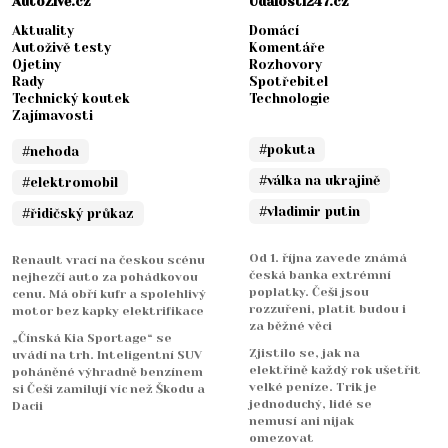
AutoŽivě.cz
Události247.cz
Aktuality
Domácí
Autoživě testy
Komentáře
Ojetiny
Rozhovory
Rady
Spotřebitel
Technický koutek
Technologie
Zajímavosti
#pokuta
#nehoda
#válka na ukrajině
#elektromobil
#vladimir putin
#řidičský průkaz
Od 1. října zavede známá
Renault vrací na českou scénu
česká banka extrémní
nejhezčí auto za pohádkovou
poplatky. Češi jsou
cenu. Má obří kufr a spolehlivý
rozzuřeni, platit budou i
motor bez kapky elektrifikace
za běžné věci
„Čínská Kia Sportage“ se
Zjistilo se, jak na
uvádí na trh. Inteligentní SUV
elektřině každý rok ušetřit
poháněné výhradně benzínem
velké peníze. Trik je
si Češi zamilují víc než Škodu a
jednoduchý, lidé se
Dacii
nemusí ani nijak
omezovat