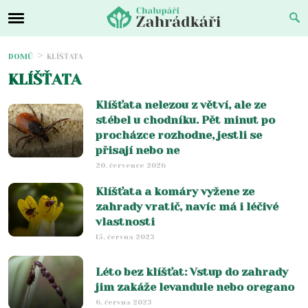
DOMŮ
KLÍŠŤATA
KLÍŠŤATA
Klíšťata nelezou z větví, ale ze
stébel u chodníku. Pět minut po
procházce rozhodne, jestli se
přisají nebo ne
20. července 2026
Klíšťata a komáry vyžene ze
zahrady vratič, navíc má i léčivé
vlastnosti
15. června 2023
Léto bez klíšťat: Vstup do zahrady
jim zakáže levandule nebo oregano
6. června 2023