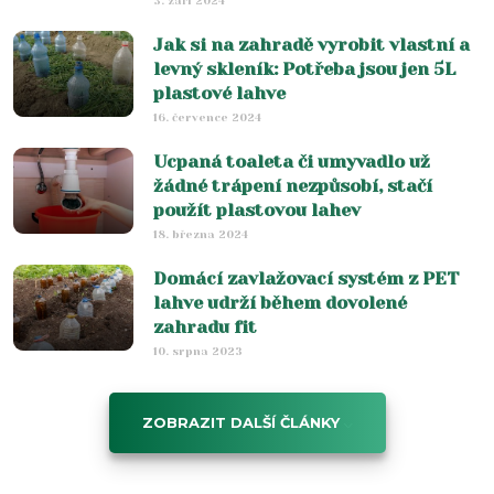
3. září 2024
Jak si na zahradě vyrobit vlastní a
levný skleník: Potřeba jsou jen 5L
plastové lahve
16. července 2024
Ucpaná toaleta či umyvadlo už
žádné trápení nezpůsobí, stačí
použít plastovou lahev
18. března 2024
Domácí zavlažovací systém z PET
lahve udrží během dovolené
zahradu fit
10. srpna 2023
ZOBRAZIT DALŠÍ ČLÁNKY