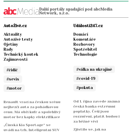
Další portály spadající pod abcMedia
Network, s.r.o.
AutoŽivě.cz
Události247.cz
Aktuality
Domácí
Autoživě testy
Komentáře
Ojetiny
Rozhovory
Rady
Spotřebitel
Technický koutek
Technologie
Zajímavosti
#válka na ukrajině
#řidič
#covid-19
#sevis
#pokuta
#motor
Od 1. října zavede známá
Renault vrací na českou scénu
česká banka extrémní
nejhezčí auto za pohádkovou
poplatky. Češi jsou
cenu. Má obří kufr a spolehlivý
rozzuřeni, platit budou i
motor bez kapky elektrifikace
za běžné věci
„Čínská Kia Sportage“ se
Zjistilo se, jak na
uvádí na trh. Inteligentní SUV