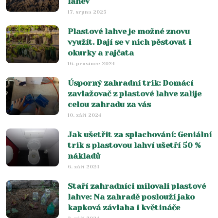
lahev
17. srpna 2025
Plastové lahve je možné znovu
využít. Dají se v nich pěstovat i
okurky a rajčata
16. prosince 2024
Úsporný zahradní trik: Domácí
zavlažovač z plastové lahve zalije
celou zahradu za vás
10. září 2024
Jak ušetřit za splachování: Geniální
trik s plastovou lahví ušetří 50 %
nákladů
6. září 2024
Staří zahradníci milovali plastové
lahve: Na zahradě poslouží jako
kapková závlaha i květináče