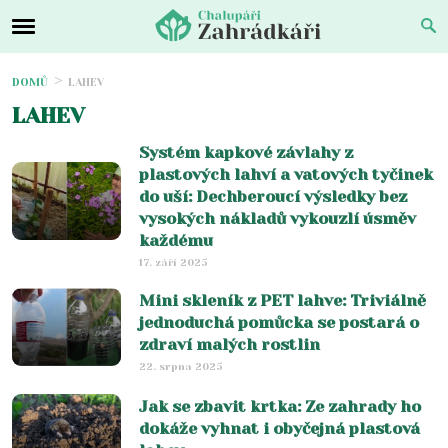
DOMŮ
LAHEV
LAHEV
Systém kapkové závlahy z
plastových lahví a vatových tyčinek
do uší: Dechberoucí výsledky bez
vysokých nákladů vykouzlí úsměv
každému
17. září 2025
Mini skleník z PET lahve: Triviálně
jednoduchá pomůcka se postará o
zdraví malých rostlin
22. srpna 2025
Jak se zbavit krtka: Ze zahrady ho
dokáže vyhnat i obyčejná plastová