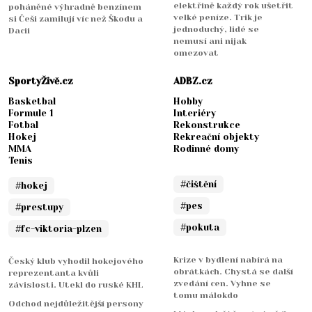
elektřině každý rok ušetřit
poháněné výhradně benzínem
velké peníze. Trik je
si Češi zamilují víc než Škodu a
jednoduchý, lidé se
Dacii
nemusí ani nijak
omezovat
SportyŽivě.cz
ADBZ.cz
Basketbal
Hobby
Formule 1
Interiéry
Fotbal
Rekonstrukce
Hokej
Rekreační objekty
MMA
Rodinné domy
Tenis
#čištění
#hokej
#pes
#prestupy
#pokuta
#fc-viktoria-plzen
Krize v bydlení nabírá na
Český klub vyhodil hokejového
obrátkách. Chystá se další
reprezentanta kvůli
zvedání cen. Vyhne se
závislosti. Utekl do ruské KHL
tomu málokdo
Odchod nejdůležitější persony