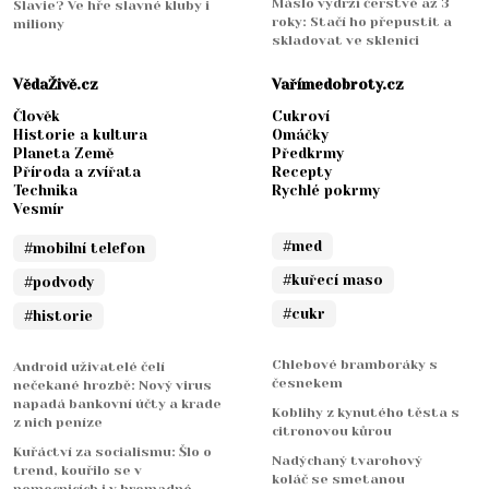
Máslo vydrží čerstvé až 3
Slavie? Ve hře slavné kluby i
roky: Stačí ho přepustit a
miliony
skladovat ve sklenici
VědaŽivě.cz
Vařímedobroty.cz
Člověk
Cukroví
Historie a kultura
Omáčky
Planeta Země
Předkrmy
Příroda a zvířata
Recepty
Technika
Rychlé pokrmy
Vesmír
#med
#mobilní telefon
#kuřecí maso
#podvody
#cukr
#historie
Chlebové bramboráky s
Android uživatelé čelí
česnekem
nečekané hrozbě: Nový virus
napadá bankovní účty a krade
Koblihy z kynutého těsta s
z nich peníze
citronovou kůrou
Kuřáctví za socialismu: Šlo o
Nadýchaný tvarohový
trend, kouřilo se v
koláč se smetanou