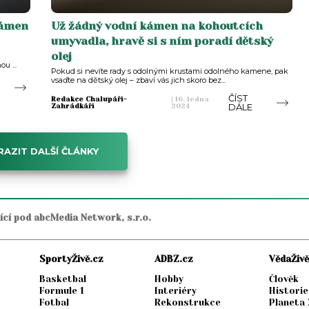
kámen
Už žádný vodní kámen na kohoutcích
umyvadla, hravě si s ním poradí dětský
olej
u ...
Pokud si nevíte rady s odolnými krustami odolného kamene, pak
vsaďte na dětský olej – zbaví vás jich skoro bez...
ČÍST
Redakce Chalupáři-
|
16. ledna
DÁLE
Zahrádkáři
2024
AZIT DALŠÍ ČLÁNKY
jící pod abcMedia Network, s.r.o.
SportyŽivě.cz
ADBZ.cz
VědaŽivě
Basketbal
Hobby
Člověk
Formule 1
Interiéry
Historie
Fotbal
Rekonstrukce
Planeta