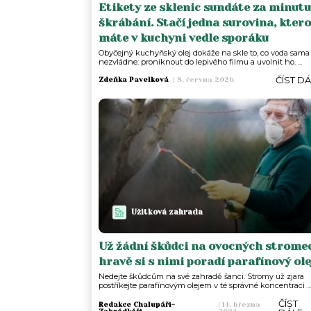
Etikety ze sklenic sundáte za minutu
škrábání. Stačí jedna surovina, kter
máte v kuchyni vedle sporáku
Obyčejný kuchyňský olej dokáže na skle to, co voda sama
nezvládne: proniknout do lepivého filmu a uvolnit ho. ...
ČÍST D
Zdeňka Pavelková
|
8. června 2026
Užitková zahrada
Už žádní škůdci na ovocných strome
hravě si s nimi poradí parafínový ole
Nedejte škůdcům na své zahradě šanci. Stromy už zjara
postříkejte parafínovým olejem v té správné koncentraci ...
ČÍST
Redakce Chalupáři-
|
14. března