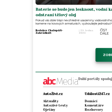
Baterie se bude jen lesknout, vodní 
odstraní tělový olej
Pokud vás stále trápí nevzhledné usazeniny vodovodního
kamene na kovových armaturách, vyzkoušejte jednoducho
ČÍST
Redakce Chalupáři-
|
29. ledna
DÁLE
Zahrádkáři
2024
ZOBR
Další portály spada
AutoŽivě.cz
Události247.cz
Aktuality
Domácí
Autoživě testy
Komentáře
Ojetiny
Rozhovory