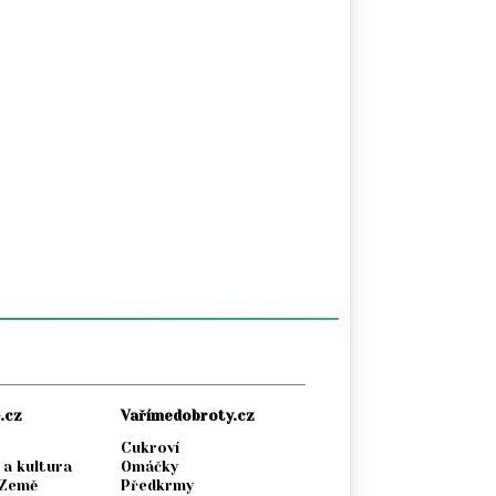
.cz
Vařímedobroty.cz
Cukroví
 a kultura
Omáčky
 Země
Předkrmy