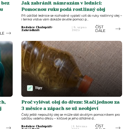
 bez
Jak zabránit námrazám v lednici:
ou
Pomocnou ruku podá rostlinný olej
Při údržbě lednice se rozhodně vyplatí vzít do ruky rostlinný olej –
i tenká vrstva vám dokáže skvěle pomoci p...
ČÍST
Redakce Chalupáři-
|
8. srpna
DÁLE
Zahrádkáři
2025
ÁLE
Tipy
ch,
Proč vylévat olej do dřezu: Stačí jednou za
j
3 měsíce a zápach se už neobjeví
Čistý ještě nepoužitý olej se může stát skvělým pomocníkem pro
údržbu vašeho dřezu – klíčové je jeho střídmé d...
ČÍST
Redakce Chalupáři-
|
1. března