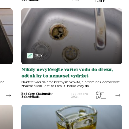
DÁLE
Zahrádkáři
2024
Tipy
Nikdy nevylévejte vařící vodu do dřezu,
odtok by to nemusel vydržet
žné
Některé věci děláme bezmyšlenkovitě, a přitom naší domácnosti
značně škodí. Platí to i pro lití horké vody do ...
ČÍST
Redakce Chalupáři-
|
23. února
DÁLE
Zahrádkáři
2024