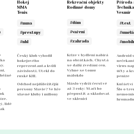
Hokej
Rekreační objekty
Příroda 
MMA
Rodinné domy
Technik
Tenis
Vesmír
#dům
#mma
#test
n
#vaření
#prestupy
#umělá
#zahrada
#nhl
#mobil
e
Krize v bydlení nabírá
Český klub vyhodil
Android u
nka
na obrátkách. Chystá
hokejového
nečekané
y.
se další zvedání cen.
reprezentanta kvůli
virus na
ni,
Vyhne se tomu
závislosti. Utekl do
účty a kr
 běžné
málokdo
ruské KHL
peníze
Máslo vydrží čerstvé
Odchod nejdůležitější
Kuřáctví
a
až 3 roky: Stačí ho
persony Slavie? Ve hře
Šlo o tre
rok
přepustit a skladovat
slavné kluby i miliony
nemocnicí
íze.
ve sklenici
hromadn
ý, lidé
jak