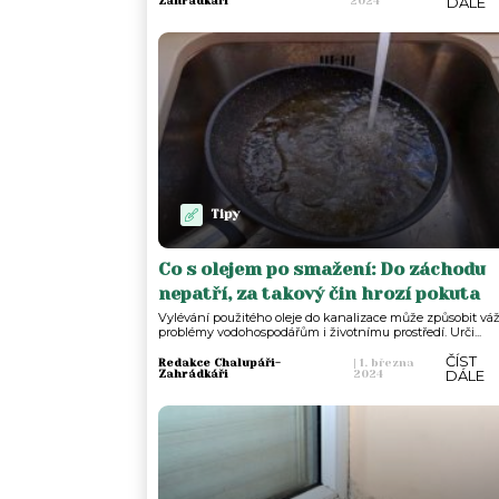
DÁLE
Zahrádkáři
2024
Tipy
Co s olejem po smažení: Do záchodu
nepatří, za takový čin hrozí pokuta
Vylévání použitého oleje do kanalizace může způsobit vá
problémy vodohospodářům i životnímu prostředí. Urči...
ČÍST
Redakce Chalupáři-
|
1. března
DÁLE
Zahrádkáři
2024