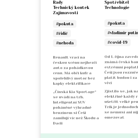
Rady
Spotřebitel
Technický koutek
Technologie
Zajímavosti
#pokuta
#pokuta
#vladimir puti
#řidič
#covid-19
#nehoda
Od 1. října zaved
Renault vrací na
známá česká ba
českou scénu nejhezčí
extrémní poplatk
auto za pohádkovou
Češi jsou rozzuře
cenu. Má obří kufr a
platit budou i za
spolehlivý motor bez
věci
kapky elektrifikace
Zjistilo se, jak n
„Čínská Kia Sportage“
elektřině každý 
se uvádí na trh.
ušetřit velké pen
Inteligentní SUV
Trik je jednoduch
poháněné výhradně
se nemusí ani ni
benzínem si Češi
omezovat
zamilují víc než Škodu a
Dacii