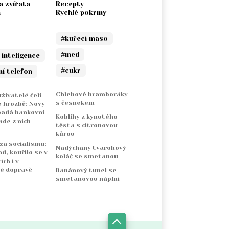
a zvířata
Recepty
a
Rychlé pokrmy
#kuřecí maso
#med
 inteligence
#cukr
ní telefon
Chlebové bramboráky
živatelé čelí
s česnekem
 hrozbě: Nový
padá bankovní
Koblihy z kynutého
ade z nich
těsta s citronovou
kůrou
 za socialismu:
Nadýchaný tvarohový
nd, kouřilo se v
koláč se smetanou
ch i v
é dopravě
Banánový tunel se
smetanovou náplní