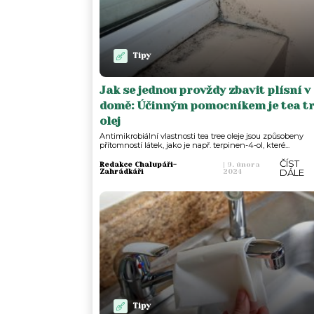
Tipy
Jak se jednou provždy zbavit plísní v
domě: Účinným pomocníkem je tea t
olej
Antimikrobiální vlastnosti tea tree oleje jsou způsobeny
přítomností látek, jako je např. terpinen-4-ol, které...
ČÍST
Redakce Chalupáři-
|
9. února
DÁLE
Zahrádkáři
2024
Tipy