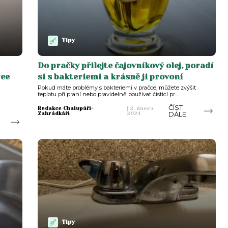
Tipy
Do pračky přilejte čajovníkový olej, poradí
ree
si s bakteriemi a krásně ji provoní
Pokud máte problémy s bakteriemi v pračce, můžete zvýšit
teplotu při praní nebo pravidelně používat čisticí pr...
ČÍST
Redakce Chalupáři-
|
2. února
DÁLE
Zahrádkáři
2024
Tipy