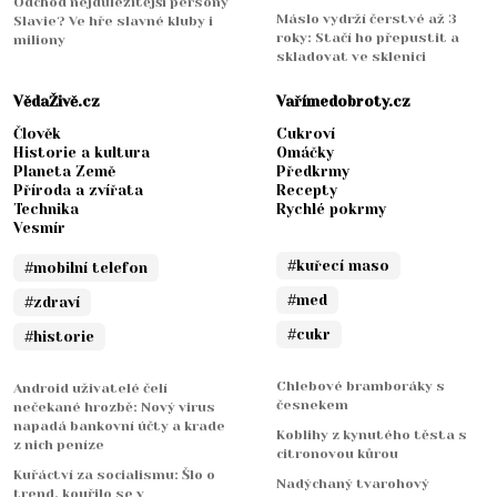
Odchod nejdůležitější persony
Máslo vydrží čerstvé až 3
Slavie? Ve hře slavné kluby i
roky: Stačí ho přepustit a
miliony
skladovat ve sklenici
VědaŽivě.cz
Vařímedobroty.cz
Člověk
Cukroví
Historie a kultura
Omáčky
Planeta Země
Předkrmy
Příroda a zvířata
Recepty
Technika
Rychlé pokrmy
Vesmír
#kuřecí maso
#mobilní telefon
#med
#zdraví
#cukr
#historie
Chlebové bramboráky s
Android uživatelé čelí
česnekem
nečekané hrozbě: Nový virus
napadá bankovní účty a krade
Koblihy z kynutého těsta s
z nich peníze
citronovou kůrou
Kuřáctví za socialismu: Šlo o
Nadýchaný tvarohový
trend, kouřilo se v