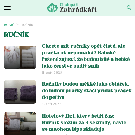
DOMŮ
RUČNÍK
RUČNÍK
Chcete mít ručníky opět čisté, ale
pračka už nepomáhá? Babské
řešení zajistí, že budou bílé a hebké
jako čerstvě padlý sníh
11. září 2025
Ručníky budou měkké jako obláček,
do bubnu pračky stačí přidat prášek
do pečiva
4. září 2025
Hotelový fígl, který šetří čas:
Ručník složím za 3 sekundy, navíc
se mnohem lépe skladuje