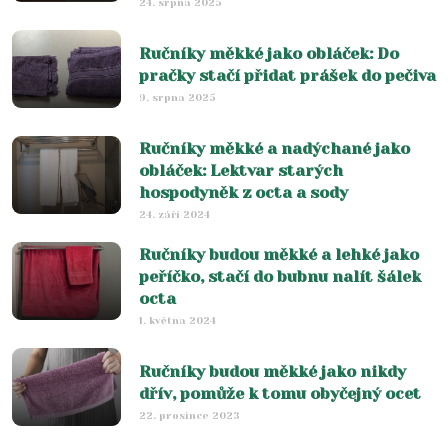
24. srpna 2025
Ručníky měkké jako obláček: Do
pračky stačí přidat prášek do pečiva
9. srpna 2025
Ručníky měkké a nadýchané jako
obláček: Lektvar starých
hospodyněk z octa a sody
24. září 2024
Ručníky budou měkké a lehké jako
peříčko, stačí do bubnu nalít šálek
octa
1. května 2024
Ručníky budou měkké jako nikdy
dřív, pomůže k tomu obyčejný ocet
22. prosince 2023