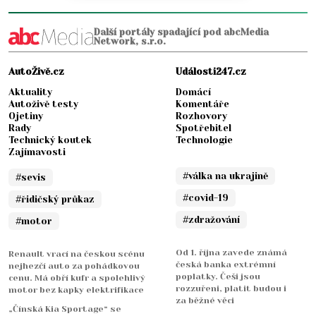
Další portály spadající pod abcMedia
Network, s.r.o.
AutoŽivě.cz
Události247.cz
Aktuality
Domácí
Autoživě testy
Komentáře
Ojetiny
Rozhovory
Rady
Spotřebitel
Technický koutek
Technologie
Zajímavosti
#válka na ukrajině
#sevis
#covid-19
#řidičský průkaz
#zdražování
#motor
Od 1. října zavede známá
Renault vrací na českou scénu
česká banka extrémní
nejhezčí auto za pohádkovou
poplatky. Češi jsou
cenu. Má obří kufr a spolehlivý
rozzuřeni, platit budou i
motor bez kapky elektrifikace
za běžné věci
„Čínská Kia Sportage“ se