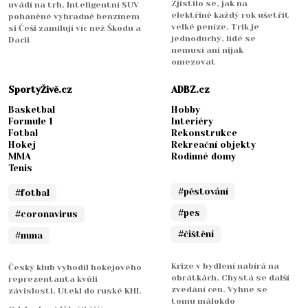
Zjistilo se, jak na
uvádí na trh. Inteligentní SUV
elektřině každý rok ušetřit
poháněné výhradně benzínem
velké peníze. Trik je
si Češi zamilují víc než Škodu a
jednoduchý, lidé se
Dacii
nemusí ani nijak
omezovat
SportyŽivě.cz
ADBZ.cz
Basketbal
Hobby
Formule 1
Interiéry
Fotbal
Rekonstrukce
Hokej
Rekreační objekty
MMA
Rodinné domy
Tenis
#pěstování
#fotbal
#pes
#coronavirus
#čištění
#mma
Krize v bydlení nabírá na
Český klub vyhodil hokejového
obrátkách. Chystá se další
reprezentanta kvůli
zvedání cen. Vyhne se
závislosti. Utekl do ruské KHL
tomu málokdo