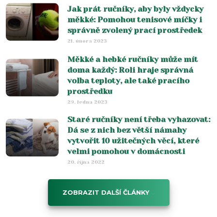
Jak prát ručníky, aby byly vždycky
měkké: Pomohou tenisové míčky i
správně zvolený prací prostředek
21. února 2023
Měkké a hebké ručníky může mít
doma každý: Roli hraje správná
volba teploty, ale také pracího
prostředku
29. ledna 2023
Staré ručníky není třeba vyhazovat:
Dá se z nich bez větší námahy
vytvořit 10 užitečných věcí, které
velmi pomohou v domácnosti
20. října 2022
ZOBRAZIT DALŠÍ ČLÁNKY